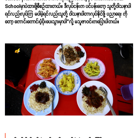
Schoolမှာပဲထားဖို့စီစဥ်ထားတယ်။ ဒီလုပ်ငန်းက ပင်ပန်းတော့ သူတို့ဝါသနာပါ
ရင်လည်းလုပ်ကြ မပါခဲ့ရင်လည်းသူတို့ ဝါသနာပါတာလုပ်နိုင်ဖို့ ပညာရေး ကို
တော့ ကောင်းကောင်းပံ့ပိုးပေးသွားမှာပါ”လို့ မသူဇာ၀င်းကပြောပါတယ်။