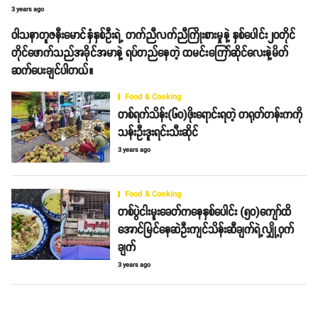
3 years ago
ဝါသနာတူဇနီးမောင်နှံနှစ်ဦးရဲ့ တက်ညီလက်ညီကြိုးစားမှုနဲ့ နှစ်ပေါင်း၂၀တိုင်
တိုင်ဖောက်သည်အခိုင်အမာနဲ့ ရပ်တည်နေတဲ့ ထမင်းကြော်ဆိုင်လေးနဲ့မိတ်
ဆက်ပေးချင်ပါတယ်။
Food & Cooking
တစ်ရက်သိန်း(၆၀)ဖိုးရောင်းရတဲ့ တရုတ်တန်းကကို
သန်းဦးဒူးရင်းသီးဆိုင်
3 years ago
Food & Cooking
တစ်ပွဲငါးမူးခေတ်ကနေနှစ်ပေါင်း (၅၀)ကျော်ထိ
အောင်မြင်နေဆဲဦးကျင်သိန်းဆီချက်ရဲ့လျှို့ဝှက်
ချက်
3 years ago