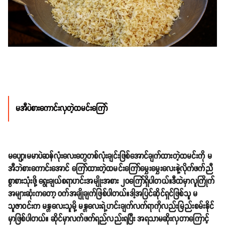
မအီပဲစားကောင်းလှတဲ့ထမင်းကြော်
မပျော့၊မမာပဲဆန်လုံးလေးတွေတစ်လုံးချင်းဖြစ်အောင်ချက်ထားတဲ့ထမင်းကို မ
အီဘဲစားကောင်းအောင် ကြော်ထားတဲ့ထမင်းကြော်မွှေးမွှေးလေးနဲ့လိုက်ဖက်ညီ
စွာစားသုံးဖို့ ရွေးချယ်စရာဟင်းအမျိုးအစား ၂၀ကြော်ရှိပါတယ်။ဒီထဲမှာလူကြိုက်
အများဆုံးကတော့ ဝက်အချိုချက်ဖြစ်ပါတယ်။ဒါ့အပြင်ဆိုင်ရှင်ဖြစ်သူ မ
သူဇာ၀င်းက မန္တလေးသူမို့ မန္တလေးရဲ့ဟင်းချက်လက်ရာကိုလည်းမြည်းစမ်းနိုင်
မှာဖြစ်ပါတယ်။ ဆိုင်မှာလက်ဖက်ရည်လည်းရပြီး အရသာမဆိုးလှတာကြောင့်