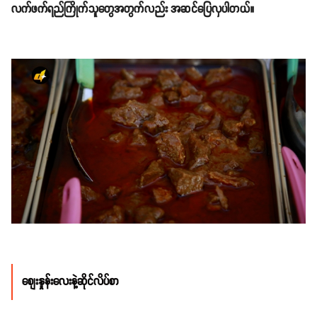
လက်ဖက်ရည်ကြိုက်သူတွေအတွက်လည်း အဆင်ပြေလှပါတယ်။
စျေးနှုန်းလေးနဲ့ဆိုင်လိပ်စာ