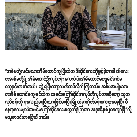
“အစ်မတို့လင်မယားအိမ်ထောင်ကျပြီးထဲက ဒီဆိုင်လေးကိုဖွင့်ခဲ့တာပါ။ဒါလေး
ကအစ်မတို့ရဲ့ အိမ်ထောင်ဦးလုပ်ငန်း လေးပါပဲ။အိမ်ထောင်မကျခင်အစ်မ
ကျောင်းတတ်တယ်။ ဘွဲ့ရပြီးတော့လက်ထပ်လိုက်ကြတယ်။ အစ်မအမျိုးသား
ကအိမ်ထောင်မကျခင်ထဲက ထမင်းကြော်ဆိုင်အလုပ်ကိုလုပ်တာဆိုတော့ သူက
လုပ်ငန်းကို နားလည်နေပြီးသားဖြစ်နေပြီ။မြို့ထဲမှာတိုက်ခန်းလေးငှားနေပြီး ဒီ
နေရာလေးမှာပဲထမင်းကြော်ဆိုင်လေးစထွက်ခဲ့ကြတာ အခုဆိုနှစ်၂၀ကျော်ပြီ”လို့
မသူဇာ၀င်းကပြောပါတယ်။