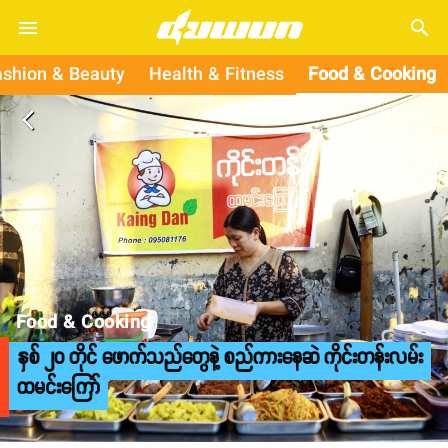
search
ashion & Beauty
Health & Fitness
Food & Cooking
arrow_back_ios
Food & Cooking
နှစ် ၂၀ တိုင် ဖောက်သည်တွေနဲ့ စည်ကားနေဆဲ ကိုင်းတန်းလမ်း
ထမင်းကြော်