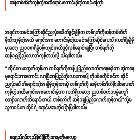
ဆန်တစ်အိတ်ကုန်တဲ့အထိရောင်းကောင်းခဲ့တဲ့ထမင်းကြော်
အရင်ကထမင်းကြော်ဆိုင်ညလုံးပေါက်ဖွင့်ချိန်က တစ်ရက်ကိုဆန်တစ်အိတ်
နီးပါးကုန်တဲ့အထိ ရောင်းအား ကောင်းခဲ့တဲ့ထမင်းကြော်ဆိုင်လေးပါ။လက်ရှိချိန်
မှာတော့ ည၁၁နာရီခွဲဝန်းကျင်အထိဖွင့်လှစ်ရောင်းချပြီး တစ်ရက်ကို
ဆန်၁၅ပြည်လောက်ကုန်တယ်လို့ သိရပါတယ်။
“ ဆိုင်လေးစထွက်တုန်းက တစ်ရက်ကိုဆန်၂ပြည်လောက်ကနေစခဲ့တာ အဲ့ကနေ
မှရောင်းအားကောင်း လာပြီးအပြည်တိုးလားတာပေါ့ ကိုဗစ်မတိုင်ခင်က ဆိုင်
ညလုံးပေါက်ရောင်းတဲ့အချိန်တုန်းကဆို တစ်ရက်ကို ဆန်တစ်အိတ်နီးပါးလောက်
ကုန်တဲ့အထိရောင်းအားကောင်းခဲ့တာ လက်ရှိကတော့ ညတစ်ဝက်၁၁ခွဲကျော်
ကျော်လောက်ထိရောင်းတယ် တစ်ရက်ကို ဆန်၁၅ပြည်လောက်ကုန်တယ်”လို့မ
သူဇာ၀င်းက ဆိုင်ရဲ့ ရောင်းအားကိုပြောပြပါတယ်။
ရေရှည်ရပ်တည်နိုင်ဖို့ကြိုးစားမှုကိုမလျော့