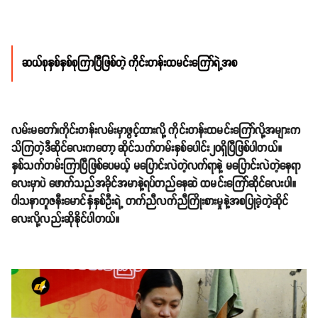
ဆယ်စုနှစ်နှစ်စုကြာပြီဖြစ်တဲ့ ကိုင်းတန်းထမင်းကြော်ရဲ့အစ
လမ်းမတော်၊ကိုင်းတန်းလမ်းမှာဖွင့်ထားလို့ ကိုင်းတန်းထမင်းကြော်လို့အများက
သိကြတဲ့ဒီဆိုင်လေးကတော့ ဆိုင်သက်တမ်းနှစ်ပေါင်း၂၀ရှိပြီဖြစ်ပါတယ်။
နှစ်သက်တမ်းကြာပြီဖြစ်ပေမယ့် မပြောင်းလဲတဲ့လက်ရာနဲ့ မပြောင်းလဲတဲ့နေရာ
လေးမှာပဲ ဖောက်သည်အခိုင်အမာနဲ့ရပ်တည်နေဆဲ ထမင်းကြော်ဆိုင်လေးပါ။
ဝါသနာတူဇနီးမောင်နှံနှစ်ဦးရဲ့ တက်ညီလက်ညီကြိုးစားမှုနဲ့အစပြုခဲ့တဲ့ဆိုင်
လေးလို့လည်းဆိုနိုင်ပါတယ်။