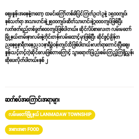
စျေးနှုန်းအနေနဲ့ကတော့ ထမင်းကြော်တစ်ခါပြင်ကြက်ဥ၊ဘဲဥနဲ့ ၁၅၀၀ကျပ်၊
နှစ်သက်ရာ အသားဟင်းနဲ့၂၅၀၀ကျပ်၊ဆိတ်သားဟင်းနဲ့၃၀၀၀ကျပ်ဖြစ်ပြီး
လက်ဖက်ရည်တစ်ခွက်၈၀၀ကျပ်ဖြစ်ပါတယ်။ ဆိုင်လိပ်စာလေးက လမ်းမတော်
မြို့နယ်၊ကမ်းနားလမ်းနဲ့ကိုင်းတန်းလမ်းထောင့်မှာဖြစ်ပြီး ဆိုင်ဖွင့်ချိန်က
ညနေ၅နာရီကနေည၁၁နာရီခွဲဝန်းကျင်ထိဖြစ်ပါတယ်။လက်ရာကောင်းပြီးစျေး
နှုန်းသင့်တင့်တဲ့ဆိုင်လေးဖြစ်တာကြောင့် သွားရောက်မြည်းစမ်းကြည့်ကြဖို့ညွန်း
ဆိုပေးလိုက်ပါတယ်။နှစ် ၂
ဆက်စပ်အကြောင်းအရာများ
လမ်းမတော်မြို့နယ် LANMADAW TOWNSHIP
အစားအစာ FOOD