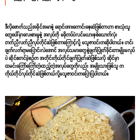
ဒီလိုဖောက်သည်အခိုင်အမာနဲ့ ရောင်းအားကောင်းနေဆဲဖြစ်တာဟာ စားသုံးသူ
တွေပေါ်မှာလေးစားမှုနဲ့ အလုပ်ကို မခိုကပ်ပဲလင်မယားနှစ်ယောက်လုံး
တက်ညီလက်ညီလုပ်ကိုင်ဆဲဖြစ်တာကြောင့်လို့ မသူဇာ၀င်းကဆိုပါတယ်။ ဟင်း
ချက်လက်ရာမပြောင်းလဲအောင် အလုပ်သမားတွေနဲ့ချက်ပြုတ်ခိုင်းတာမျိုးမလုပ်
ပဲ ဆိုင်စတင်ခဲ့စဥ်က အတိုင်းကိုယ်တိုင်ချက်ပြုတ်ဆဲဖြစ်သလို ဆိုင်မှာ
ထမင်းကြော်ကြော်တဲ့၊ထည့်တဲ့အလုပ်တွေကိုလည်း အမျိုးသားဖြစ်သူ က
ကိုယ်တိုင်လုပ်ကိုင်ဆဲဖြစ်တယ်လို့မသူဇာ၀င်းကပြောပြပါတယ်။