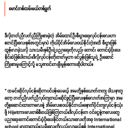
မောင်တစ်ထမ်းမယ်တစ်ရွက်
ဒီလိုတတ်ညီလက်ညီကြိုးစားခဲ့တဲ့ အိမ်ထောင်ဦးစီးပွားရေးလုပ်ငန်းလေးဟာ
စတင်ပြီးလေးနှစ်အတွင်းမှာပဲ ကိုယ်ပိုင်အိမ်လေးဝယ်နိုင်တဲ့အထိ စီးပွားဖြစ်
ထွန်းလာခဲ့သလို သားသမီးနှစ်ဦးရဲ့ပညာရေးကိုလည်း ကောင်း ကောင်းပံ့ပိုးပေး
နိုင်ဆဲဖြစ်ပါတယ်။ဒီလိုလုပ်ငန်းတိုးတတ်မှုဟာ ခင်ပွန်းဖြစ်သူရဲ့ ဦးဆောင်
ကြိုးစားမှုကြောင့်လို့ မသူဇာ၀င်းကချီးမွန်းစကားဆိုပါတယ်။
“ ထမင်းဆိုင်လုပ်ငန်းဆိုတာပင်ပန်းပေမယ့် အမတို့နှစ်ယောက်ကကျ ဝါသနာတူ
တော့ တက်ညီလက်ညီလုပ်ကျတယ်။ဆိုင်ဖွင့်ပြီးလေးနှစ်လောက်အကြာမှာ အမ
တို့စုဆောင်းထားတာလေးနဲ့ အိမ်လေးစဝယ်နိုင်တယ်။နောက်ပိုင်းကျလုပ်ငန်းသုံး
ဖို့ Hijetကားလေးတစ်စီးဝယ်ဖြစ်ကြတယ်။ဒီလုပ်ငန်းက ၀င်ငွေနဲ့ကလေးတွေ
ပညာရေးကောင်းကောင်းပံ့ပိုးပေးနိုင်တယ်။သားလေးကိုအခု International
school မှာထားတယ်။သမီးလေးကိုလည်းလာမယ့်နှစ် International