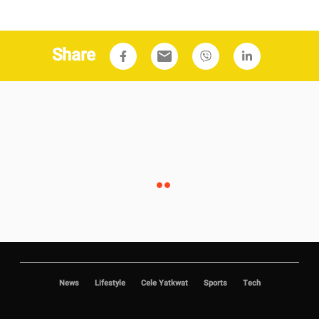
Share
email
News
Lifestyle
Cele Yatkwat
Sports
Tech