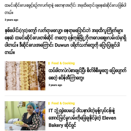
ထမင်းဆိုင်လေးစဖွင့်စဥ်ကလက်ရာနဲ့ စေတနာအတိုင်း အခုထိရောင်းချနေဆဲဆိုင်လေးဖြစ်ပါ
တယ်။
3 years ago
နှစ်ပေါင်း(၇၀)ကျော် လက်ရာမလျော့၊ နေရာမပြောင်းဘဲ အခုထိလူကြိုက်များ
နေဆဲ ထမင်းဆိုင်လေးတစ်ဆိုင် ကတော့ ရန်ကုန်မြို့ဘိုကလေးစျေးလမ်းထဲမှာရှိ
ပါတယ်။ ဒီဆိုင်လေးအကြောင်း Duwun ပရိတ်သက်တွေကို ပြောပြချင်ပါ
တယ်။
Food & Cooking
ထပ်ခါတလဲလဲစားချင်ပြီး စိတ်ဖိစီးမှုတွေ ပြေပျောက်
စေတဲ့ စပိန်အီကြာကွေး
3 years ago
Food & Cooking
IT ဘွဲ့ရခဲ့ပေမယ့် ဝါသနာပါတဲ့မုန့်လုပ်ငန်းနဲ့
အောင်မြင်မှုလမ်းကိုခြေချနိုင်ခဲ့တဲ့ Eleven
Bakery ဆိုင်ရှင်