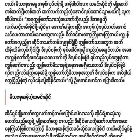
တယ်။မိသားစုအမွေအနှစ်လုပ်ငန်းမို့ အန်ဒါးဝါးလား ထမင်းဆိုင်ကို မျိုးဆက်
တစ်ဆက်ပြီးတစ်ဆက် ဆက်လက်တည်တံ့အောင်လုပ်ဆောင်သွားမယ်လို့ သူက
ဆိုပါတယ်။ “အခုကျွန်တော်သားသုံးယောက်ကိုလည်း ဒီအမွေကို
လက်ဆင့်ကမ်းနိုင်ဖို့ ဆိုင်မှာ အောက်ခြေကစပြီး အကုန်လုံးလုပ်တတ်အောင်
သင်ပေးထားတယ်။သားတွေကလည်း စိတ်၀င်စားတော့ကြိုးစားကြတယ်။ကျွ န်
တော်အလှည့်မှာ ဆိုင်ကသက်တမ်း၇၅နှစ်ရှိပြီ ကျွန်တော်သားတွေက ဆက်
ထိန်းသိမ်းလုပ်ကိုင်ပြီး ဒီလုပ်ငန်းကို နှစ်ပေါင်းရာချီတည်တံ့စေချင်တယ်။ အဖေ
ကကျွန်တော်တို့မောင်နှမ၁၀ယောက်ကို ဒီလုပ်ငန်းနဲ့ပဲ ရပ်တည်လုပ်ကျွေးခဲ့တာ
ကျွန်တော်ကလည်း ကျွန်တော်မိသားစုနဲ့အခုအမေရှိသေးတယ် ဒီလုပ်ငန်းနဲ့ပဲ
ရပ်တည်လုပ်ကြွေးနေဆဲမို့ ကျွန်တော်တို့မိသားစုအတွက် ဒီလုပ်ငန်းက အဓိပ္ပါယ်
တွေပြည့်စုံတဲ့ လုပ်ငန်းလို့ဆိုနိုင်တယ်။”လို့ ဦးမောင်မောင်က ပြောပါတယ်။
မိသား
စုဆန်တဲ့ထမင်းဆိုင်
ဆိုင်ရှင်မျိုးဆက်တွေလက်ဆင့်ကမ်းပြောင်းလဲလာသလို ဆိုင်ရဲ့စားသုံးသူ
ဖောက်သည်တွေရဲ့ မျိုးဆက်တွေ ကလည်း ဒီဆိုင်လေးကိုဆက်လက်အားပေး
နေကြဆဲဖြစ်တာကြောင့် မိသားစုဆန်တဲ့ထမင်းဆိုင်လေးဖြစ်ပါ တယ်။ဆိုင်ရှင်နဲ့
စားသုံးသူကြားနွေးထွေးရင်းနှီးတဲ့မြင်ကွင်းက ဖခင်ရှိစဥ်ထဲကလို့ ကိုမောင်