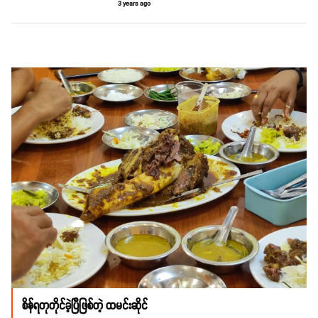
3 years ago
စိန်ရတုတိုင်ခဲ့ပြီဖြစ်တဲ့ ထမင်းဆိုင်