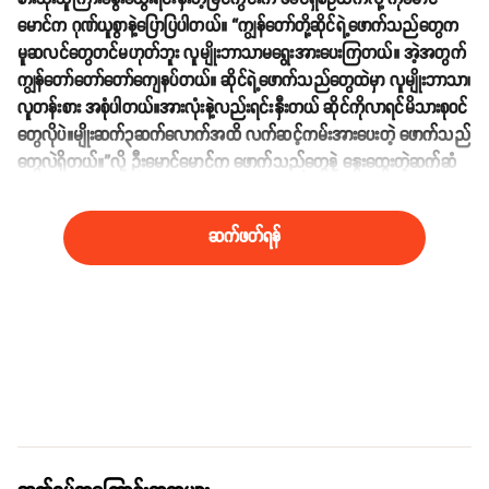
မောင်က ဂုဏ်ယူစွာနဲ့ပြောပြပါတယ်။ “ကျွန်တော်တို့ဆိုင်ရဲ့ဖောက်သည်တွေက
မူဆလင်တွေတင်မဟုတ်ဘူး လူမျိုးဘာသာမရွေးအားပေးကြတယ်။ အဲ့အတွက်
ကျွန်တော်တော်တော်ကျေနပ်တယ်။ ဆိုင်ရဲ့ဖောက်သည်တွေထဲမှာ လူမျိုးဘာသာ၊
လူတန်းစား အစုံပါတယ်။အားလုံးနဲ့လည်းရင်းနှီးတယ် ဆိုင်ကိုလာရင်မိသားစု၀င်
တွေလိုပဲ။မျိုးဆက်၃ဆက်လောက်အထိ လက်ဆင့်ကမ်းအားပေးတဲ့ ဖောက်သည်
တွေလဲရှိတယ်။”လို့ ဦးမောင်မောင်က ဖောက်သည်တွေနဲ့ နွေးထွေးတဲ့ဆက်ဆံ
ရေးကို ဂုဏ်ယူစွာပြောပြပါတယ်။
ဆက်ဖတ်ရန်