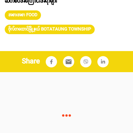
ဆက်စပ်အကြောင်းအရာများ
အစားအစာ FOOD
ဗိုလ်တထောင်မြို့နယ် BOTATAUNG TOWNSHIP
Share
email