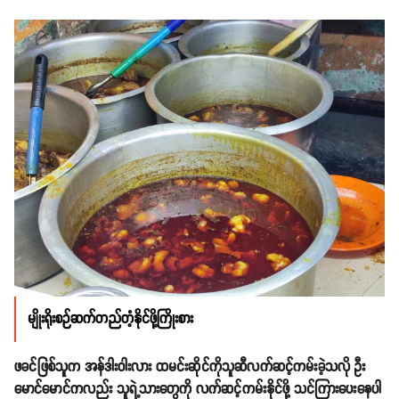
မျိုးရိုးစဉ်
ဆက်တည်တံ့နိုင်ဖို့ကြိုးစား
ဖခင်ဖြစ်သူက အန်ဒါးဝါးလား ထမင်းဆိုင်ကိုသူဆီလက်ဆင့်ကမ်းခဲ့သလို ဦး
မောင်မောင်ကလည်း သူရဲ့သားတွေကို လက်ဆင့်ကမ်းနိုင်ဖို့ သင်ကြားပေးနေပါ