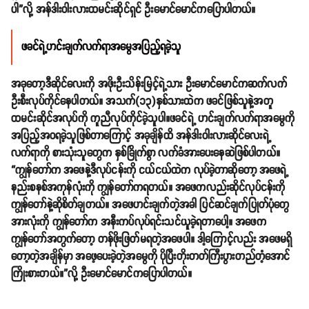
ပါ”လို့ အန်ဒါးဝါးလားထမင်းဆိုင်ရှင် ဦးမောင်မောင်ကပြောပါတယ်။
ဖခ
င်ရဲ့ဟင်းချက်လက်ရာအမွေအပြည့်ရခဲ့သူ
အခုတော့ဒီဆိုင်လေးကို အဖိုးဦးသိန်းမြင့်ရဲ့သား ဦးမောင်မောင်ကဆက်လက်
ဦးစီးလုပ်ကိုင်နေပါတယ်။ အသက်(၁၃)နှစ်သားထဲက ဖခင်ဖြစ်သူနဲ့အတူ
ထမင်းဆိုင်အလုပ်ကို ကူညီလုပ်ကိုင်ခဲ့သူပါ။ဖခင်ရဲ့ ဟင်းချက်လက်ရာအမွေကို
အပြည့်အဝရခဲ့သူဖြစ်တာကြောင့် အခုချိန်ထိ အန်ဒါးဝါးလားဆိုင်လေးရဲ့
လက်ရာကို စားသုံးသူတွေက နှစ်ခြိုက်စွာ လက်ခံအားပေးနေဆဲဖြစ်ပါတယ်။
“ကျွန်တော်က အဖေနဲ့ဒီလုပ်ငန်းကို ငယ်ငယ်ထဲက လုပ်ခဲ့တာဆိုတော့ အဖေရဲ့
နည်းစနစ်အကုန်လုံးကို ကျွန်တော်ကရတယ်။ အဖေကလည်းဆိုင်လုပ်ငန်းကို
ကျွန်တော်နဲ့ဆိုစိတ်ချတယ်။ အဖေဟင်းချက်တဲ့အခါ ပြင်ဆင်ချက်ပြုတ်ပုံတွေ
အားလုံးကို ကျွန်တော်က အနီးကပ်လုပ်ရင်းသင်ယူခဲ့ရတာပေါ့။ အဖေက
ကျွန်တော်အတွက်တော့ တန်ဖိုးဖြတ်မရတဲ့အဖေပါ။ ဒါ့ကြောင့်လည်း အဖေမရှိ
တော့တဲ့အချိန်မှာ အဖေ့ပေးခဲ့တဲ့အမွေကို ပိုပြီးတိုးတတ်ကြီးပွားတည်တံ့အောင်
ကြိုးစားတယ်။”လို့ ဦးမောင်မောင်ကပြောပါတယ်။