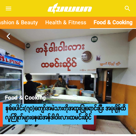
search
ashion & Beauty
Health & Fitness
Food & Cooking
arrow_back_ios
Food & Cooking
နှစ်ပေါင်း(၇၀)ကျော်အမဲသားကိုအထူးပြုရောင်းပြီး အခုချိန်ထိ
လူကြိုက်များနေဆဲအန်ဒါဝါးလားထမင်းဆိုင်