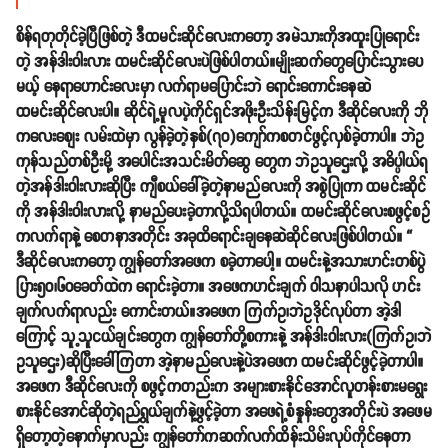
စိန်ရတုတိုင်ခဲ့ပြီဖြစ်တဲ့ ဒီထမင်းဆိုင်လေးကတော့ အမဲသားကိုအထူးပြုရောင်း
တဲ့ အန်ဒါးဝါးလား ထမင်းဆိုင်လေးပဲဖြစ်ပါတယ်။မျိုးဆက်တွေပြောင်းသွားပေ
မယ့် နေရာဟောင်းလေးမှာ လက်ရာမပြောင်းဘဲ ရောင်းကောင်းနေဆဲ
ထမင်းဆိုင်လေးပါ။ ဆိုင်ရဲ့မူလပဲ့ကိုင်ရှင်အဖိုးဦးသိန်းမြင့်က ဒီဆိုင်လေးကို ဘို
ကလေးစျေး လမ်းထဲမှာ လွန်ခဲ့တဲ့နှစ်(၇၀)ကျော်ကစတင်ဖွင့်လှစ်ခဲ့တာပါ။ ဘဲဥ
ကုန်သည်တစ်ဦးမို့ အပေါင်းအသင်းမိတ်ဆွေ တွေက ဘဲဥသူဌေးလို့ အဓိပ္ပါယ်ရ
တဲ့အန်ဒါးဝါးလားဆိုပြီး ကျီစယ်ခေါ်ခဲ့တဲ့နာမည်လေးကို အစွဲပြုကာ ထမင်းဆိုင်
ကို အန်ဒါးဝါးလားလို့ နာမည်ပေးခဲ့တာလို့သိရပါတယ်။ ထမင်းဆိုင်လေးစဖွင့်စဥ်
ကလက်ရာနဲ့ စေတနာအတိုင်း အခုထိရောင်းချနေဆဲဆိုင်လေးဖြစ်ပါတယ်။ “
ဒီဆိုင်လေးကတော့ ကျွန်တော်အဖေက စခဲ့တာပေါ့။ ထမင်းနဲ့အသားဟင်းတစ်ပွဲ
ပြား၅၀၊၆၀ခေတ်ထဲက ရောင်းခဲ့တာ။ အဖေကဟင်းချက် ဝါသနာပါသလို ဟင်း
ချက်လက်ရာလည်း ကောင်းတယ်။အဖေက ကြက်ဥ၊ဘဲဥဒိုင်လုပ်တာ အဲ့ဒါ
ကြောင့် သူ့သူငယ်ချင်းတွေက ကျွန်တော်တို့စကားနဲ့ အန်ဒါးဝါးလား(ကြက်ဥ၊ဘဲ
ဥသူဌေး)ဆိုပြီးခေါ်ကြတာ အဲ့နာမည်လေးနဲ့ပဲအဖေက ထမင်းဆိုင်ဖွင့်ခဲ့တာပါ။
အဖေက ဒီဆိုင်လေးကို စဖွင့်ကတည်းက အများစားနိုင်အောင်လူတန်းစားမရွေး
စားနိုင်အောင်ဆိုတဲ့ရည်ရွယ်ချက်နဲ့ဖွင့်ခဲ့တာ အဖေရဲ့စံနှုန်းတွေအတိုင်းပဲ အဖေမ
ရှိတော့တဲ့နောက်မှာလည်း ကျွန်တော်ကဆက်လက်ထိန်းသိမ်းလုပ်ကိုင်နေတာ