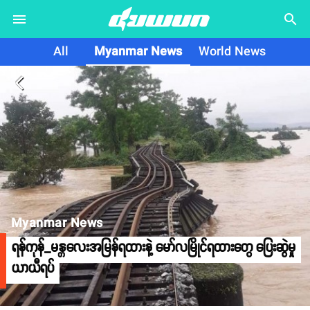
search
All
Myanmar News
World News
arrow_back_ios
Myanmar News
ရန်ကုန်_မန္တလေးအမြန်ရထားနဲ့ မော်လမြိုင်ရထားတွေ ပြေးဆွဲမှု
ယာယီရပ်