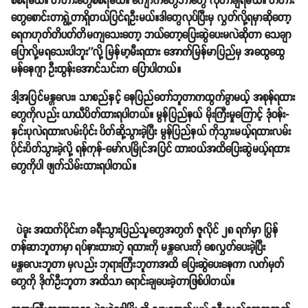
စစ်ရမယ်။ တံတားတွေစစ်ရမယ်။ ကျောက်တွေဘာတွေ လိုတာချရမယ်။ တံတား
တွေစောင်းတာရွဲ့တာရှိတယ်ပြင်ရဦးမယ်။ဒါတွေလုပ်ပြီးမှ လွှတ်လို့ရမှာဆိုတော့
ရေကဟုတ်တိပတ်တိမကျသေးတော့ ဘယ်တော့ပြေးဆွဲပေးမလဲဆိုတာ သေချာ
ပြောလို့မရသေးပါဘူး''လို့ မြန်မာ့မီးရထား အောက်မြန်မာပြည်မှ အထွေထွေ
မန်နေဂျာ ဦးထွန်းအောင်သင်းက ပြောပါတယ်။
ဒါ့အပြင်မန္တလေး၊ သာစည်နှင့် နေပြည်တော်ဘူတာကထွက်ခွာမယ့် အစုန်ရထား
တွေကိုလည်း ယာယီပိတ်ထားရပါတယ်။ မွန်ပြည်နယ် မိုးကြီးမှုကြောင့် ဒုံဝန်း-
နှင်းပုလဲရထားလမ်းပိုင်း ပိတ်ဆို့သွားခဲ့ပြီး မွန်ပြည်နယ် ကိုသွားမယ့်ရထားလမ်း
ပိုင်းပိတ်သွားခဲ့လို့ ရန်ကုန်-မော်လမြိုင်အပြင် ထားဝယ်အထိပြေးဆွဲမယ့်ရထား
တွေကိုပါ ဖျက်သိမ်းထားရပါတယ်။
ပဲခူး အထက်ပိုင်းက ခရီးသွားပြည်သူတွေအတွက် ဇူလိုင် ၂၈ ရက်မှာ ပြွှန်
တန်ဆာဘူတာမှာ ရပ်နားထားတဲ့ ရထားကို မန္တလေးကို စေလွှတ်ပေးခဲ့ပြီး
မန္တလေးဘူတာ မှလည်း ဘုရားကြီးဘူတာအထိ ပြေးဆွဲပေးနေကာ လက်မှတ်
တွေကို ဒိုက်ဦးဘူတာ အထိသာ ရောင်းချပေးခဲ့တာဖြစ်ပါတယ်။