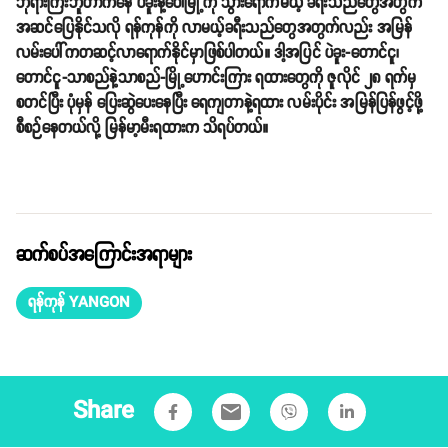
ဘုရားကြီးဘူတာကနေ ပဲခူးနဲ့ဝေါမြို့ကို သွားရောက်မယ့် ခရီးသည်တွေအတွက်
အဆင်ပြေနိုင်သလို ရန်ကုန်ကို လာမယ့်ခရီးသည်တွေအတွက်လည်း အမြန်
လမ်းပေါ်ကတဆင့်လာရောက်နိုင်မှာဖြစ်ပါတယ်။ ဒါ့အပြင် ပဲခူး-တောင်ငူ၊
တောင်ငူ-သာစည်နဲ့သာစည်-မြို့ဟောင်းကြား ရထားတွေကို ဇူလိုင် ၂၈ ရက်မှ
စတင်ပြီး ပုံမှန် ပြေးဆွဲပေးနေပြီး ရေကျတာနဲ့ရထား လမ်းပိုင်း အမြန်ပြန်ဖွင့်ဖို့
စီစဉ်နေတယ်လို့ မြန်မာ့မီးရထားက သိရပ်တယ်။
ဆက်စပ်အကြောင်းအရာများ
ရန်ကုန် YANGON
Share
email