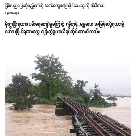
ပြန်လည်ပြေးဆွဲမည့်ရက်ကို အတိအကျမပြောနိုင်သေးဘူးလို့ ဆိုပါတယ်
8 years ago
မိုးရွာပြီးရထားလမ်းရေကျော်မှုကြောင့် ရန်ကုန်_မန္တလေး အမြန်စာပို့ရထားနဲ့
မော်လမြိုင်ရထားတွေ ပြေးဆွဲမှုယာယီရပ်ဆိုင်းထားပါတယ်။