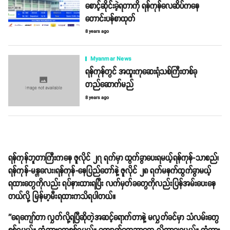
စောင့်ဆိုင်းခဲ့ရတာကို ရန်ကုန်လေဆိပ်ကနေ
တောင်းပန်စာထုတ်
8 years ago
Myanmar News
ရန်ကုန်တွင် အထူးကုဆေးရုံသစ်ကြီးတစ်ခု
တည်ဆောက်မည်
8 years ago
ရန်ကုန်ဘူတာကြီးကနေ ဇူလိုင် ၂၇ ရက်မှာ ထွက်ခွာပေးရမယ့်ရန်ကုန်-သာစည်၊
ရန်ကုန်-မန္တလေး၊ရန်ကုန်-နေပြည်တော်နဲ့ ဇူလိုင် ၂၈ ရက်မနက်ထွက်ခွာမယ့်
ရထားတွေကိုလည်း ရပ်နားထားရပြီး လက်မှတ်ခတွေကိုလည်းပြန်အမ်းပေးနေ
တယ်လို့ မြန်မာ့မီးရထားကသိရပါတယ်။
''ရေကျော်တာ လွှတ်လို့ရပြီဆိုတဲ့အဆင့်ရောက်တာနဲ့ မလွှတ်ခင်မှာ သံလမ်းတွေ