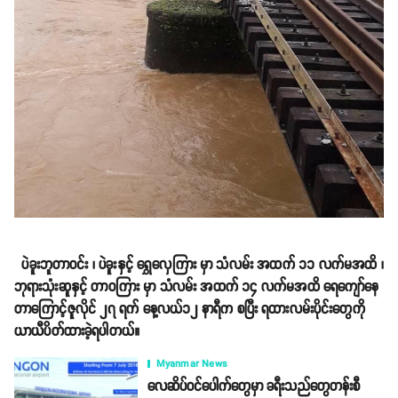
ပဲခူးဘူတာဝင်း ၊ ပဲခူးနှင့် ရွှေလှေကြား မှာ သံလမ်း အထက် ၁၁ လက်မအထိ ၊
ဘုရားသုံးဆူနှင့် တာဝကြား မှာ သံလမ်း အထက် ၁၄ လက်မအထိ ရေကျော်နေ
တာကြောင့်ဇူလိုင် ၂၇ ရက် နေ့လယ်၁၂ နာရီက စပြီး ရထားလမ်းပိုင်းတွေကို
ယာယီပိတ်ထားခဲ့ရပါတယ်။
Myanmar News
လေဆိပ်ဝင်ပေါက်တွေမှာ ခရီးသည်တွေတန်းစီ