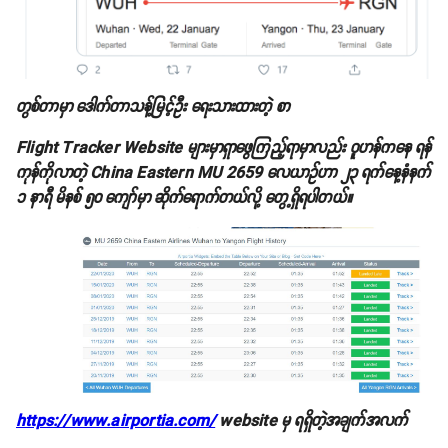
တွစ်တာမှာ ဒေါက်တာသန့်မြင့်ဦး ရေးသားထားတဲ့ စာ
Flight Tracker Website များမှာရှာဖွေကြည့်ရာမှာလည်း ဝူဟန်ကနေ ရန်
ကုန်ကိုလာတဲ့ China Eastern MU 2659 လေယာဥ်ဟာ ၂၃ ရက်နေ့နံနက်
၁ နာရီ မိနစ် ၅၀ ကျော်မှာ ဆိုက်ရောက်တယ်လို့ တွေ့ရှိရပါတယ်။
https://www.airportia.com/
website မှ ရရှိတဲ့အချက်အလက်