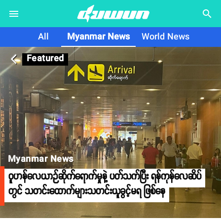
search
All
Myanmar News
World News
Featured
arrow_back_ios
Myanmar News
ဝူဟန်လေယာဉ်ဆိုက်ရောက်မှုနဲ့ ပတ်သက်ပြီး ရန်ကုန်လေဆိပ်
တွင် သတင်းထောက်များသတင်းယူခွင့်မရ ဖြစ်နေ