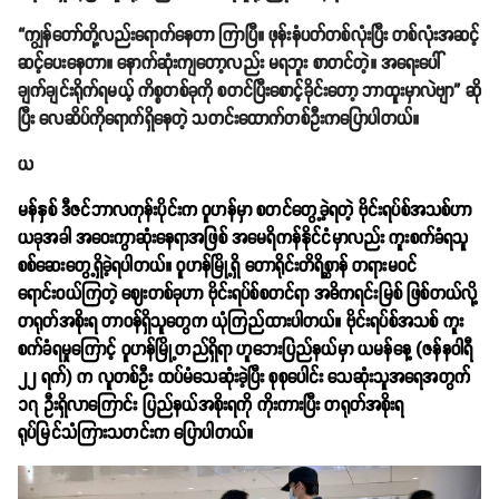
“ကျွန်တော်တို့လည်းရောက်နေတာ ကြာပြီ။ ဖုန်းနံပတ်တစ်လုံးပြီး တစ်လုံးအဆင့်
ဆင့်ပေးနေတာ။ နောက်ဆုံးကျတော့လည်း မရဘူး စာတင်တဲ့။ အရေးပေါ်
ချက်ချင်းရိုက်ရမယ့် ကိစ္စတစ်ခုကို စတင်ပြီးစောင့်ခိုင်းတော့ ဘာထူးမှာလဲဗျာ” ဆို
ပြီး လေဆိပ်ကိုရောက်ရှိနေတဲ့ သတင်းထောက်တစ်ဦးကပြောပါတယ်။
ယ
မန်နှစ် ဒီဇင်ဘာလကုန်းပိုင်းက ဝူဟန်မှာ စတင်တွေ့ခဲ့ရတဲ့ ဗိုင်းရပ်စ်အသစ်ဟာ
ယခုအခါ အဝေးကွာဆုံးနေရာအဖြစ် အမေရိကန်နိုင်ငံမှာလည်း ကူးစက်ခံရသူ
စစ်ဆေးတွေ့ရှိခဲ့ရပါတယ်။ ဝူဟန်မြို့ရှိ တောရိုင်းတိရိစ္ဆာန် တရားမဝင်
ရောင်းဝယ်ကြတဲ့ ဈေးတစ်ခုဟာ ဗိုင်းရပ်စ်စတင်ရာ အဓိကရင်းမြစ် ဖြစ်တယ်လို့
တရုတ်အစိုးရ တာဝန်ရှိသူတွေက ယုံကြည်ထားပါတယ်။ ဗိုင်းရပ်စ်အသစ် ကူး
စက်ခံရမှုကြောင့် ဝူဟန်မြို့တည်ရှိရာ ဟူဘေးပြည်နယ်မှာ ယမန်နေ့ (ဇန်နဝါရီ
၂၂ ရက်) က လူတစ်ဦး ထပ်မံသေဆုံးခဲ့ပြီး စုစုပေါင်း သေဆုံးသူအရေအတွက်
၁၇ ဦးရှိလာကြောင်း ပြည်နယ်အစိုးရကို ကိုးကားပြီး တရုတ်အစိုးရ
ရုပ်မြင်သံကြားသတင်းက ပြောပါတယ်။