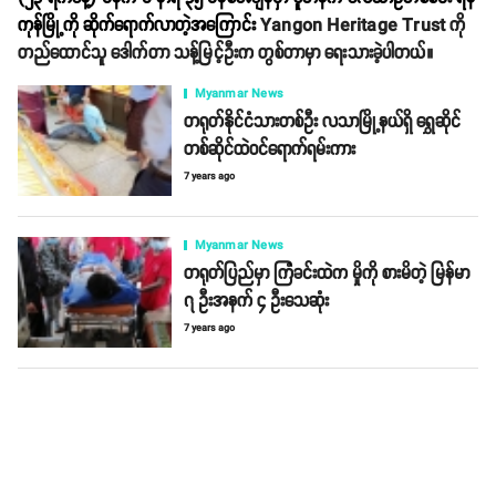
ကုန်မြို့ကို ဆိုက်ရောက်လာတဲ့အကြောင်း
Y
angon Heritage Trust
ကို
တည်ထောင်သူ ဒေါက်တာ သန့်မြင့်ဦးက တွစ်တာမှာ ရေးသားခဲ့ပါတယ်။
Myanmar News
တရုတ်နိုင်ငံသားတစ်ဦး လသာမြို့နယ်ရှိ ရွှေဆိုင်
တစ်ဆိုင်ထဲဝင်ရောက်ရမ်းကား
7 years ago
Myanmar News
တရုတ်ပြည်မှာ ကြံခင်းထဲက မှိုကို စားမိတဲ့ မြန်မာ
၇ ဦးအနက် ၄ ဦးသေဆုံး
7 years ago