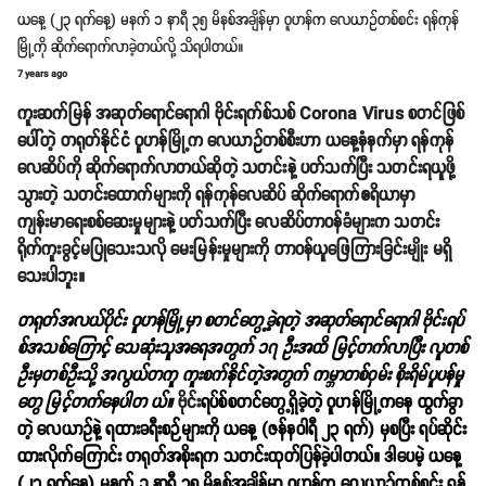
ယနေ့ (၂၃ ရက်နေ့) မနက် ၁ နာရီ ၃၅ မိနစ်အချိန်မှာ ဝူဟန်က လေယာဥ်တစ်စင်း ရန်ကုန်
မြို့ကို ဆိုက်ရောက်လာခဲ့တယ်လို့ သိရပါတယ်။
7 years ago
ကူးဆက်မြန် အဆုတ်ရောင်ရောဂါ ဗိုင်းရက်စ်သစ် Corona Virus စတင်ဖြစ်
ပေါ်တဲ့ တရုတ်နိုင်ငံ ဝူဟန်မြို့က လေယာဥ်တစ်စီးဟာ ယနေ့နံနက်မှာ ရန်ကုန်
လေဆိပ်ကို ဆိုက်ရောက်လာတယ်ဆိုတဲ့ သတင်းနဲ့ ပတ်သက်ပြီး သတင်းရယူဖို့
သွားတဲ့ သတင်းထောက်များကို ရန်ကုန်လေဆိပ် ဆိုက်ရောက်ဧရိယာမှာ
ကျန်းမာရေးစစ်ဆေးမှုများနဲ့ ပတ်သက်ပြီး လေဆိပ်တာဝန်ခံများက သတင်း
ရိုက်ကူးခွင့်မပြုသေးသလို မေးမြန်းမှုများကို တာဝန်ယူဖြေကြားခြင်းမျိုး မရှိ
သေးပါဘူး။
တရုတ်အလယ်ပိုင်း ဝူဟန်မြို့မှာ စတင်တွေ့ခဲ့ရတဲ့ အဆုတ်ရောင်ရောဂါ ဗိုင်းရပ်
စ်အသစ်ကြောင့် သေဆုံးသူအရေအတွက် ၁၇ ဦးအထိ မြင့်တက်လာပြီး လူတစ်
ဦးမှတစ်ဦးသို့ အလွယ်တကူ ကူးစက်နိုင်တဲ့အတွက် ကမ္ဘာတစ်ဝှမ်း စိုးရိမ်ပူပန်မှု
တွေ မြင့်တက်နေပါတ ယ်။
ဗိုင်း
ရပ်စ်စတင်တွေ့ရှိခဲ့တဲ့ ဝူဟန်မြို့ကနေ ထွက်ခွာ
တဲ့ လေယာဥ်နဲ့ ရထားခရီးစဉ်များကို ယနေ့ (ဇန်နဝါရီ ၂၃ ရက်) မှစပြီး ရပ်ဆိုင်း
ထားလိုက်ကြောင်း တရုတ်အစိုးရက သတင်းထုတ်ပြန်ခဲ့ပါတယ်။ ဒါပေမဲ့ ယနေ့
(၂၃ ရက်နေ့) မနက် ၁ နာရီ ၃၅ မိနစ်အချိန်မှာ ဝူဟန်က လေယာဥ်တစ်စင်း ရန်