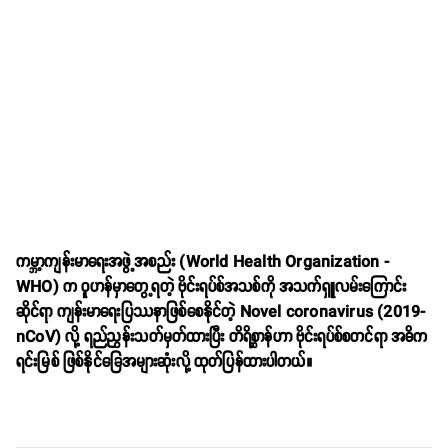
ကမ္ဘာ့ကျန်းမာရေးအဖွဲ့အစည်း (World Health Organization -
WHO) က ဝူဟန်မှာတွေ့ရတဲ့ ဗိုင်းရပ်စ်အသစ်ကို အသက်ရှူလမ်းကြောင်း
ဆိုင်ရာ ကျန်းမာရေးပြဿနာဖြစ်စေနိုင်တဲ့ Novel coronavirus (2019-
nCoV) လို့ ရည်ညွှန်းသတ်မှတ်ထားပြီး တိရိစ္ဆာန်ဟာ ဗိုင်းရပ်စ်စတင်ရာ အဓိက
ရင်းမြစ် ဖြစ်နိုင်ခြေအများဆုံးလို့ ထုတ်ပြန်ထားပါတယ်။