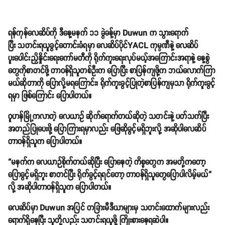
ရန်ကုန်လေဆိပ်ကို ဒီနေ့မနက် ၁၁ ခွဲခန့်မှာ Duwun က သွားရောက်
ပြီး သတင်းရယူခွင့်တောင်းခံရမှာ လေဆိပ်ပိုင်YACL ကုမ္ပဏီနဲ့ လေဆိပ်
ပူးပေါင်းညှိနှိုင်းရေးကော်မတီကို ရိုက်ကူးရေးလုပ်မယ့်အကြောင်းအရာနဲ့ နေ့စွဲ
တွေကိုစာတင်ဖို့ တာဝန်ရှိသူတစ်ဦးက ပြောပြီး စာပြန်ကျဖို့က ဘယ်လောက်ကြာ
မယ်ဆိုတာကို ပြောလို့မရကြောင်း၊ ရိုက်ကူးခွင့်ပြုတဲ့စာပြန်ကျမှသာ ရိုက်ကူးခွင့်
ရမှာ ဖြစ်ကြောင်း ပြောပါတယ်။
ဝူဟန်မြို့ကလာတဲ့ လေယာဥ် ဆိုက်ရောက်တယ်ဆိုတဲ့ သတင်းနဲ့ ပတ်သက်ပြီး
အတည်ပြုပေးဖို့ ပြောကြားရမှာလည်း ဖြေဆိုခွင့်မရှိဘူးလို့ အဆိုပါလေဆိပ်
တာဝန်ရှိသူက ‌ပြောပါတယ်။
“မနက်က လေယာဉ်စိုက်တယ်ဆိုပြီး ပြောနေတဲ့ ကိစ္စတွေက အမတို့ကတော့
ပြောခွင့်မရှိဘူး စာတင်ပြီး ရိုက်ခွင့်ရရင်တော့ တာဝန်ရှိသူတွေပြောပါလိမ့်မယ်”
လို့ အဆိုပါတာဝန်ရှိသူက ပြောပါတယ်။
လေဆိပ်မှာ Duwun အပြင် တခြားမီဒီယာများမှ သတင်းထောက်များလည်း
ရောက်ရှိနေပြီး သူတို့လည်း သတင်းရယူဖို့ ကြိုးစားနေရဆဲပါ။