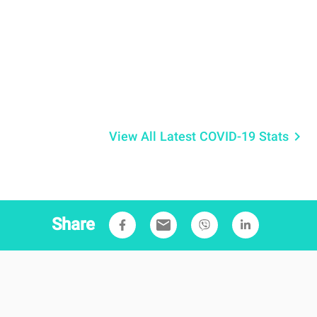
View All Latest COVID-19 Stats
keyboard_arrow_right
Share
email