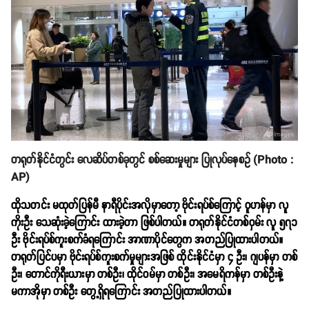
တရုတ်နိုင်ငံတွင်း လေဆိပ်တစ်ခုတွင် စစ်ဆေးမှုများ ပြုလုပ်နေစဥ် (Photo :
AP)
ထိုသတင်း မထုတ်ပြန်မီ နာရီပိုင်းအလိုမှာတော့ ဗိုင်းရပ်စ်ကြောင့် ဝူဟန်မှာ လူ
ကိုးဦး သေဆုံးခဲ့ကြောင်း ထားခဲ့တာ ဖြစ်ပါတယ်။ တရုတ်နိုင်ငံတစ်ဝှမ်း လူ ၅၇၁
ဦး ဗိုင်းရပ်စ်ကူးစက်ခံရကြောင်း အာဏာပိုင်တွေက အတည်ပြုထားပါတယ်။
တရုတ်ပြင်ပမှာ ဗိုင်းရပ်စ်ကူးစက်မှုများအဖြစ် ထိုင်းနိုင်ငံမှာ ၄ ဦး၊ ဂျပန်မှာ တစ်
ဦး၊ တောင်ကိုရီးယားမှာ တစ်ဦး၊ ထိုင်ဝမ်မှာ တစ်ဦး၊ အမေရိကန်မှာ တစ်ဦးနဲ့
မကာအိုမှာ တစ်ဦး တွေ့ရှိရကြောင်း အတည်ပြုထားပါတယ်။