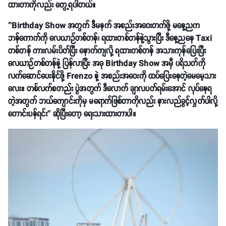
ထားတာကိုလည်း တွေ့ရပါတယ်။
‘’Birthday Show အတွက် ဒီမနက် အစည်းအဝေးတက်ဖို့ မနေ့ညက
ဘန်ကောက်ကို လေယာဉ်တစ်တန်၊ ရထားတစ်တန်နဲ့သွားပြီး ဒီနေ့ညနေ Taxi
တစ်တန် ကားလမ်းပိတ်ပြီး နောက်ကျလို့ ရထားတစ်တန် အသားကုန်ပြေးပြီး
လေယာဉ်တစ်တန်နဲ့ ပြန်လာပြီး အခု Birthday Show အမှီ ပရိသတ်ကို
လက်ဆောင်ပေးနိုင်ဖို့ Frenzo နဲ့ အစည်းအဝေးကို ထပ်ပြေးနေတဲ့မေမေ့သား
လေး။ တစ်လက်စတည်း ပွဲအတွက် ဒီလောက် ချာလပတ်ရမ်းအောင် လုပ်နေရ
တဲ့အတွက် ဘယ်ကျောင်းကိုမှ မရောက်ဖြစ်တာကိုလည်း နားလည်ခွင့်လွှတ်ပါလို့
တောင်းပန်ရင်း’’ ဆိုပြီးတော့ ရေးသားထားတာပါ။