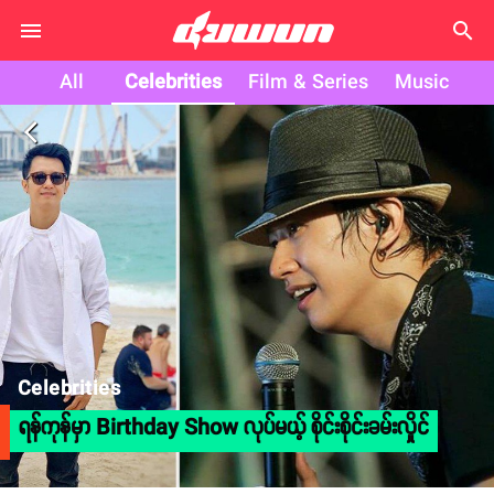
search
All
Celebrities
Film & Series
Music
arrow_back_ios
Celebrities
ရန်ကုန်မှာ Birthday Show လုပ်မယ့် စိုင်းစိုင်းခမ်းလှိုင်