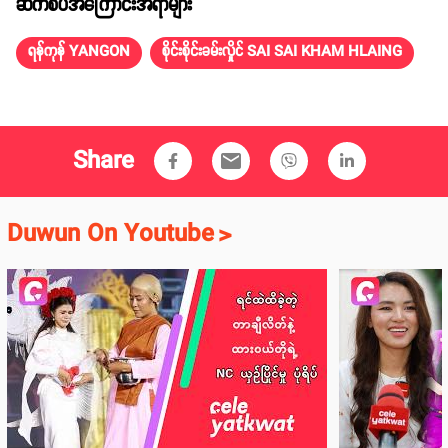
ဆက်စပ်အကြောင်းအရာများ
ရန်ကုန် YANGON
စိုင်းစိုင်းခမ်းလှိုင် SAI SAI KHAM HLAING
Share
email
Duwun On Youtube
>