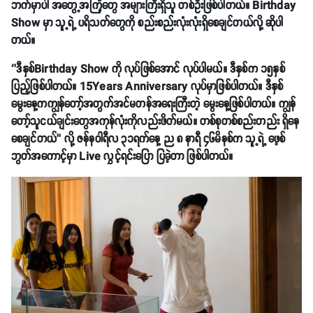
ဘက်မှာပါ အတွေ့အကြုံတွေ အများကြီးရှိသူ တစ်ဦးဖြစ်ပါတယ်။ Birthday
Show မှာ သူ့ရဲ့ ပရိသတ်တွေကို စည်းစည်းလုံးလုံးရှိစေချင်တယ်လို့ ဆိုပါ
တယ်။
‘’ဒီနှစ်Birthday Show ကို လုပ်ဖြစ်အောင် လုပ်ပါမယ်။ ဒီနှစ်က ၁၅နှစ်
ပြည့်ဖြစ်ပါတယ်။ 15Years Anniversary လုပ်မှာဖြစ်ပါတယ်။ ဒီနှစ်
မွေးနေ့ကကျွန်တော့်အတွက်အင်မတန်အရေးကြီးတဲ့ မွေးနေ့ဖြစ်ပါတယ်။ ကျွန်
တော့်သူငယ်ချင်းတွေအကုန်လုံးကိုလည်းဖိတ်မယ်။ တစ်စုတစ်စည်းတည်း ရှိနေ
စေချင်တယ်’’ လို့ ဇန်နဝါရီလ ၃၁ရက်နေ့ ည ၈ နာရီ ၄၆မိနစ်က သူ့ရဲ့ ဖေ့စ်
ဘွတ်အကောင့်မှာ Live လွှင့်ရင်းပြော ပြခဲ့တာ ဖြစ်ပါတယ်။