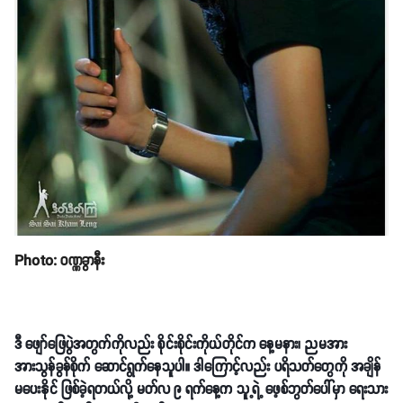
Photo: ဝဏ္ဏခွာနီး
ဒီ ဖျော်ဖြေပွဲအတွက်ကိုလည်း စိုင်းစိုင်းကိုယ်တိုင်က နေ့မနား၊ ညမအား
အားသွန်ခွန်စိုက် ဆောင်ရွက်နေသူပါ။ ဒါကြောင့်လည်း ပရိသတ်တွေကို အချိန်
မပေးနိုင် ဖြစ်ခဲ့ရတယ်လို့ မတ်လ ၉ ရက်နေ့က သူ့ရဲ့ ဖေ့စ်ဘွတ်ပေါ်မှာ ရေးသား