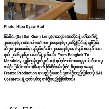
Photo: Htoo Kyaw Htet
စိုင်းစိုင်း (Sai Sai Kham Leng)ဟာသရုပ်ဆောင်ပိုင်းနဲ့ ပတ်သက်လို့
၂၀၀၇ခုနှစ်မှာ မင်္ဂလာပါဇာတ်ကား၊ ၂၀၀၇ခုနှစ်မှာ ဂုဏ်ရှိန်ပြင်းတဲ့ ချစ်ခြင်း
သိက္ခာ၊ ၂၀၀၈ခုနှစ်မှာ ရင်ခွင်နှင်းဆီ ၊ ၂၀၁၁ခုနှစ်မှာအာဒံရယ် ဧဝရယ် ဒဿ
ရယ်၊ ၂၀၁၆ခုနှစ်မှာ အေဒင်ရဲ့ နတ်သမီး၊ From Bangkok To
Mandalay၊ ဂျုန်းဂျုန်းဂျက်ဂျက် စတဲ့ ရုပ်ရှင်ဇာတ်ကားတွေမှာ ပါဝင်ထားသူ
တစ်ဦး ဖြစ်ပါတယ်။ အဲ့ဒီနောက် စိုင်းစိုင်းခမ်းလှိုင်ရဲ့ စီးပွားရေး အနေနဲ့
Frenzo Production မှာလည်းဦးဆောင် သူတစ်ဦးလည်းဖြစ်သလို SAI
Cosmetix ရဲ့ ထုတ်လုပ်သူ တစ်ဦးလည်းဖြစ်ပါတယ်။