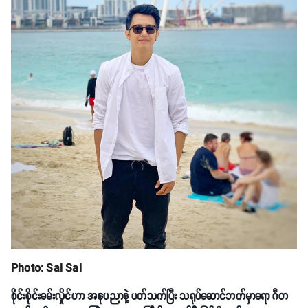
Photo: Sai Sai
စိုင်းစိုင်းခမ်းလှိုင်ဟာ အနုပညာနဲ့ ပတ်သက်ပြီး သရုပ်ဆောင်ဘက်မှာရော ဂီတ