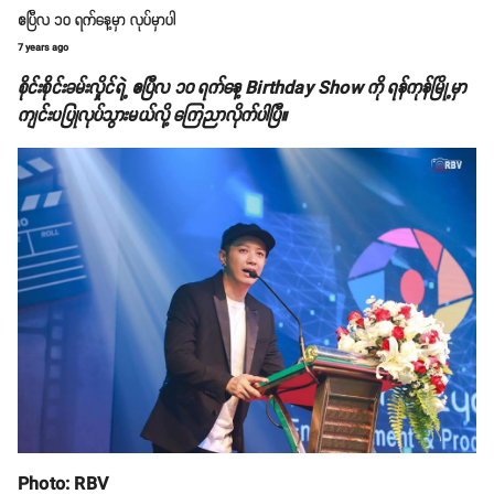
ဧပြီလ ၁၀ ရက်နေ့မှာ လုပ်မှာပါ
7 years ago
စိုင်းစိုင်းခမ်းလှိုင်ရဲ့ ဧပြီလ ၁၀ ရက်နေ့ Birthday Show ကို ရန်ကုန်မြို့မှာ
ကျင်းပပြုလုပ်သွားမယ်လို့ ကြေညာလိုက်ပါပြီ။
Photo: RBV