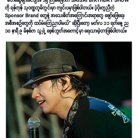
‘’မိတ်ဆွေများခင်ဗျား။ ၁၅ ကြိမ်မြောက် SAISAI BIRTHDAY SHOW
ကို ရန်ကုန် သုဝဏ္ဏဘူမိကွင်းမှာ ကျင်းပမှာဖြစ်ပါတယ်။ ပံ့ပိုးကူညီတဲ့
Sponsor Brand တွေနဲ့ အသေးစိတ်အကြောင်းအရာတွေ ဖျော်ဖြေရေး
အစီအစဉ်တွေကို ထပ်မံကြေညာပါမယ်’’ ဆိုပြီးတော့ မတ်လ ၁၁ ရက်နေ့ ည
၁၀ နာရီ ၉ မိနစ်က သူ့ရဲ့ ဖေ့စ်ဘွတ်အကောင့်မှာ ရေးသားခဲ့တာဖြစ်ပါတယ်။