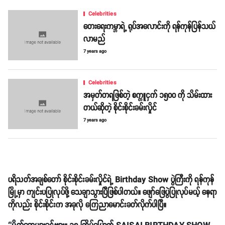
Celebrities
တေးရေးကမ္ဘာရဲ့ ရုပ်အလောင်းကို ရန်ကုန်ပြန်သယ်
လာမည်
7 years ago
Celebrities
အမှတ်တရဖြစ်တဲ့ စက္ကူငှက် ၁၅၀၀ ကို သိမ်းထား
တယ်ဆိုတဲ့ စိုင်းစိုင်းခမ်းလှိုင်
7 years ago
ပရိသတ်အချစ်တော် စိုင်းစိုင်းခမ်းလှိုင်ရဲ့ Birthday Show ပွဲကြီးကို ရန်ကုန်
မြို့မှာ ကျင်းပပြုလုပ်ဖို့ သေချာသွားပြီဖြစ်ပါတယ်။ ဖျော်ဖြေပွဲပြုလုပ်မယ့် နေရာ
ကိုလည်း စိုင်းစိုင်းက အခုလို ကြေညာမောင်းခတ်လိုက်ပါပြီ။