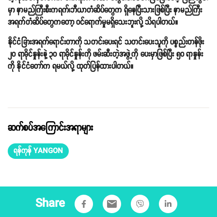
မှာ နာမည်ကြီးစီးကရက်၊ဘီယာတံဆိပ်တွေက ရှိနေပြီးသားဖြစ်ပြီး နာမည်ကြီး
အရက်တံဆိပ်တွေကတော့ ဝင်ရောက်မှုမရှိသေးဘူးလို့ သိရပါတယ်။
နိုင်ငံခြားအရက်ရောင်းတာကို သတင်းပေးရင် သတင်းပေးသူကို ပစ္စည်းတန်ဖိုး
၂၀ ရာခိုင်နှုန်းနဲ့ ၃၀ ရာခိုင်နှုန်းကို ဖမ်းဆီးတဲ့အဖွဲ့ကို ပေးမှာဖြစ်ပြီး ၅၀ ရာနှုန်း
ကို နိုင်ငံတော်က ရမယ်လို့ ထုတ်ပြန်ထားပါတယ်။
ဆက်စပ်အကြောင်းအရာများ
ရန်ကုန် YANGON
Share
email