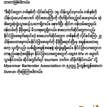
ထားတာဖြစ်ပါတယ်။
“ဒီဆိုင်တွေက တစ်နှစ်ကို လိုင်စင်ကြေး ၁၅ သိန်းသွင်း၇တယ်။ တစ်နှစ်ကို
သိန်းသုံးသောင်းလောက် တိုင်းဒေသကြီးကို တိုက်ရိုက်ထည့်ဝင်ပေး၇တယ်။ အဲ့
ဒါတွေဆုံးရှုံးသွားမယ့်သဘောရှိတယ်။ နောက်ပြီး ဆိုင်က ဝန်ထမ်းတွေရယ်၊
ဝန်ထမ်းကို မှီခိုရမယ့် မိသားစုတွေရှိတယ်။ စားသောာက်ဆိုင်တွေကလည်း
နိုင်ငံခြားအရက်ရောင်းတဲ့ စားသောက်ဆိုင်တွေက တစ်နှစ်ကို လိုင်စင်ကြေး ၂၄
သိန်းပေးထားရတယ်။နိုင်ငံခြားအရက်ကို မှီခိုပြီးရောင်းပြီးမှ အခွန်ပေးထားရ
တော့ သူတို့လည်း ယစ်မျိုးအခွန်အနေနဲ့ ဆုံးရှုံးမှုရှိမယ်။ နိုင်ငံခြားသားတွေလာ
တာနည်းနေတဲ့အချိန်မှာ နိုင်ငံခြားသားတွေအတွက် night life က ပျောက်
သွားနိုင်တယ်။ ဆိုင်တွေပိတ်ရင် tourism ဘက်က ထိခိုက်နိုင်တယ်။” လို့
Myanmar Bartender Association က ဒုဥက္ကဌ ဦးထွန်းထွန်းအေးက
Duwun ကိုဖြေကြားပါတယ်။