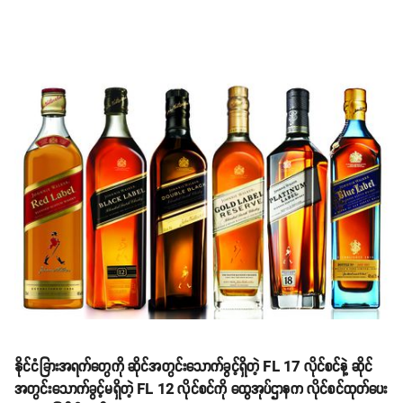
နိုင်ငံခြားအရက်တွေကို ဆိုင်အတွင်းသောက်ခွင့်ရှိတဲ့ FL 17 လိုင်စင်နဲ့ ဆိုင်
အတွင်းသောက်ခွင့်မရှိတဲ့ FL 12 လိုင်စင်ကို ထွေအုပ်ဌာနက လိုင်စင်ထုတ်ပေး