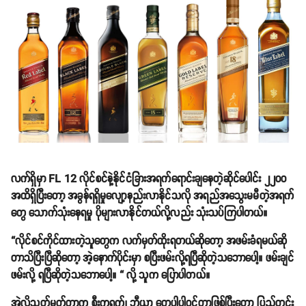
လက်ရှိမှာ FL 12 လိုင်စင်နဲ့နိုင်ငံခြားအရက်ရောင်းချနေတဲ့ဆိုင်ပေါင်း ၂၂၀၀
အထိရှိပြီးတော့ အခွန်ရရှိမှုလျော့နည်းလာနိုင်သလို အရည်အသွေးမမီတဲ့အရက်
တွေ သောက်သုံးနေရမှု ပိုများလာနိုင်တယ်လို့လည်း သုံးသပ်ကြပါတယ်။
“လိုင်စင်ကိုင်ထားတဲ့သူတွေက လက်မှတ်ထိုးရတယ်ဆိုတော့ အဖမ်းခံရမယ်ဆို
တာသိပြီးပြီဆိုတော့ အဲ့နောက်ပိုင်းမှာ စပြီးဖမ်းလို့ရပြီဆိုတဲ့သဘောပေါ့။ ဖမ်းချင်
ဖမ်းလို့ ရပြီဆိုတဲ့သဘောပေါ့။ “ လို့ သူက ပြောပါတယ်။
အဲ့လိုသတ်မှတ်တာက စီးကရက်၊ ဘီယာ တွေပါပါဝင်တာဖြစ်ပြီးတော့ ပြည်တွင်း