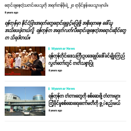
ရောင်းချနေတဲ့သတင်းပေးသူကို အရက်တန်ဖိုးရဲ့ ၂၀ ရာခိုင်နှုန်းပေးသွားမှာပါ။
8 years ago
ရန်ကုန်မှာ နိုင်ငံခြားအရက်တွေရောင်းချခွင့်မပြုဖို့ အစိုးရကနေ ခေါ်ယူ
အသိပေးခဲ့တယ်လို့ ရန်ကုန်က အရက်လက်လီရောင်းချနေတဲ့အရောင်းဆိုင်တွေ
က သိရပါတယ်။
Myanmar News
ရန်ကုန်တိုင်းဒေသကြီးဥပဒေချုပ်ဒေါ်ခင်မျိုုးကြည်
လွှတ်တော်တွင် ကတိသစ္စာပြု
8 years ago
Myanmar News
ရန်ကုန်က တံတားတွေကို စစ်ဆေးဖို့ တံတားများ
ကြံ့ခိုင်မှုစစ်ဆေးရေးကော်မတီကို ဖွ့ဲစည်းမယ်
8 years ago