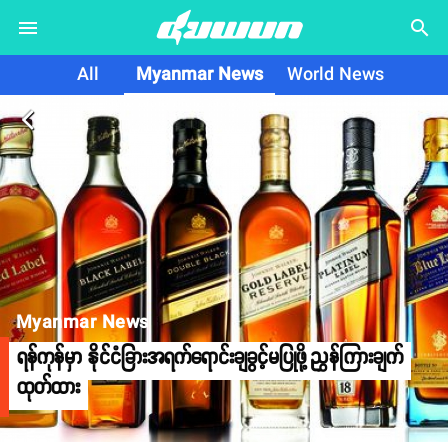
search
All
Myanmar News
World News
arrow_back_ios
Myanmar News
ရန်ကုန်မှာ နိုင်ငံခြားအရက်ရောင်းချခွင့်မပြုဖို့ ညွှန်ကြားချက်
ထုတ်ထား