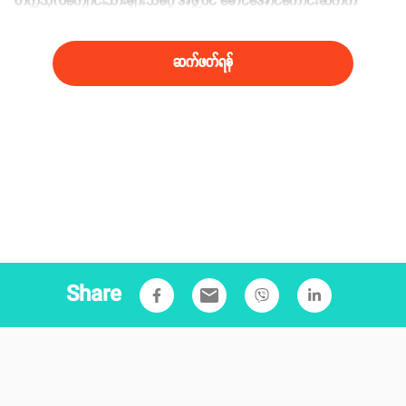
တက္ကသိုလ်ကျောင်းသားများသမဂ္ဂ အဖွဲ့ဝင် မောင်အောင်ကောင်းဆက်က
Duwun ကိုပြောပါတယ်။
ဆက်ဖတ်ရန်
Share
email