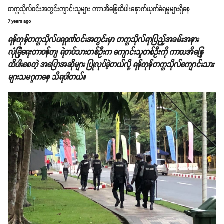
တက္ကသိုလ်ဝင်းအတွင်းကျာင်းသူများ ကာာအိန္ဒြေထိပါးနှောက်ယှက်ခံရမှုများရှိနေ
7 years ago
ရန်ကုန်တက္ကသိုလ်ပရဝုဏ်ဝင်းအတွင်းမှာ တက္ကသိုလ်ရာပြည့်အခမ်းအနား
လုံခြုံရေးတာဝန်ကျ ရဲတပ်သားတစ်ဦးက ကျောင်းသူတစ်ဦးကို ကာယအိန္ဒြေ
ထိပါးစေတဲ့ အပြောအဆိုများ ပြုလုပ်ခဲ့တယ်လို့ ရန်ကုန်တက္ကသိုလ်ကျောင်းသား
များသမဂ္ဂကနေ သိရပါတယ်။