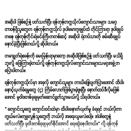
အဆိုပါ ဖြစ်စဉ်နဲ့ ပတ်သက်ပြီး ရန်ကုန်တက္ကသိုလ်ကျောင်းသားများ သမဂ္ဂ
တာဝန်ရှိသူတွေက ရန်ကုန်တက္ကသိုလ် ဒုပါမောက္ခချုပ်ထံ တိုင်ကြားရာ ဒုပါချုပ်
ကနေ ရန်ကုန်တိုင်းရဲမင်းကြီးကတစ်ဆင့် အဆိုပါ ရဲတပ်သားကို ဖမ်းဆီးချုပ်
နှောင်ခဲ့ပြီးဖြစ်တယ်လို့ ဆိုပါတယ်။
ကမာရွတ်ရဲစခန်းကို မေးမြန်းရာမှာတော့ အဆိုပါဖြစ်စဉ်နဲ့ ပတ်သက်ပြီး မသိရှိ
ဘူးလို့ ဖြေကြားခဲ့တယ်လို့ ရန်ကုန်တက္ကသိုလ်ကျောင်းသားများသမဂ္ဂအဖွဲ့က
ပြောပါတယ်။
ရန်ကုန်တက္ကသိုလ်မှာ အခုလို ကျောင်းသူများ ကာယိန္ဒြေပျက်ပြားအောင် ထိပါး
နှောင့်ယှက်ခံရမှုတွေ (၄) ကြိမ်လောက်ဖြစ်ပွားခဲ့ဖူးပြီး နောက်ထပ်ဒီလိုမဖြစ်
အောင် မူဝါဒတစ်ခုချမှတ်ဆောင်ရွက်သွားမယ်လို့ သိရပါတယ်။
“ ကျောင်းသူတွေ ကျောင်းဝင်းထဲမှာ ထိပါးနှောက်ယှက်မှု ခံရရင် ဘယ်လိုကာ
ကွယ်မလဲ။ကျုးလွန်သူတွေကို ဘယ်လို အရေးယူမလဲပေါ့။ အဲဒါတွေနဲ့
ပတ်သက်ပြီး မူဝါဒတစ်ခုချမှတ်နိုင်အောင် ရေးဆွဲနေပါတယ်။” လို့ ရန်ကုန်