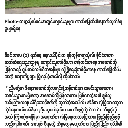
Photo- တက္ကသိုလ်ဝင်းအတွင်းကျာင်းသူများ ကာယိန္ဒြေထိပါးနှောက်ယှက်ခံရ
မှုများရှိနေ
ဒီဇင်ဘာလ (၁) ရက်နေ့ နေ့လယ်ပိုင်းက ရန်ကုန်တက္ကသိုလ်၊ နိုင်ငံတကာ
ဆက်ဆံရေးပညာဌာနမှ ကျောင်းသူတစ်ဦးဟာ ကန်တင်းကနေ အဆောင်ကို
ပြန်လာစဉ် ဂျပ်ဆင်လမ်းဂိတ်အနီးမှာ လုံခြုံရေးရဲတစ်ဦးကနေ ကာယိန္ဒြေထိပါး
စေတဲ့ စနောက်မှုများ ပြုလုပ်ခဲ့တယ်လို့ ဆိုပါတယ်။
“ ညီမတို့က ဒီနေ့အဆောင်ကိုလာရင်းနဲ့ကန်တင်းမှာ ထမင်းသွားစားတာ။
ထမင်းသွားစားပြီးတော့ အဆောင်ကိုပြန်လာတာ။ ပြန်လာတဲ့အခါ ချစ်သူ
လမ်းကြားကနေ သီရိဆောင်ဖက်ကို ထွက်တဲ့အပေါက်။ အဲဒီမှာ လုံခြုံရေးတွေက
ထိုင်နေတယ်။ အဲဒီမှာ ညီမသူငယ်ချင်းကနေ ထီးဖွင့်လိုက်တယ်။ ထီးဖွင့်တဲ့
အသံ ကြားတဲ့အချိန်မှာ အနောက်က လုံခြုံရေးကထပြောတာ။ ဖြည်းဖြည်းဖွင့်
လည်းရပါတယ်။ အလျင်လိုရမယ့် ကိစ္စတွေမှမဟုတ်တာ၊ ဖြည်းဖြည်းလုပ်ပါဆို