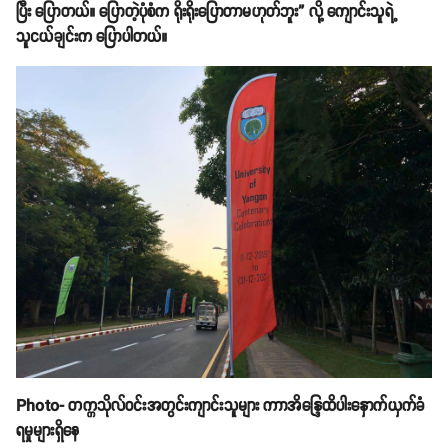
ပြီး ပြောတယ်။ ပြောတဲ့ပုံစံက ရိုးရိုးပြောတာမဟုတ်ဘူး” လို့ ကျောင်းသူရဲ့
သူငယ်ချင်းက ပြောပါတယ်။
Photo- တက္ကသိုလ်ဝင်းအတွင်းကျာင်းသူများ ကာာအိန္ဒြေထိပါးနှောက်ယှက်ခံ
ရမှုများရှိနေ