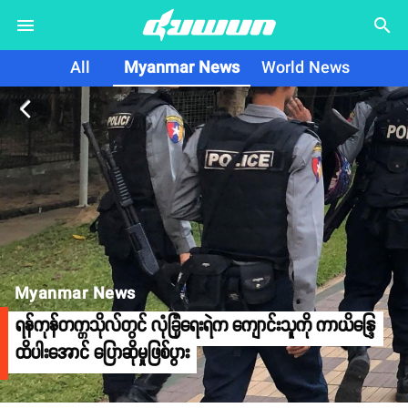
search
All
Myanmar News
World News
arrow_back_ios
Myanmar News
ရန်ကုန်တက္ကသိုလ်တွင် လုံခြုံရေးရဲက ကျောင်းသူကို ကာယိန္ဒြေ
ထိပါးအောင် ပြောဆိုမှုဖြစ်ပွား