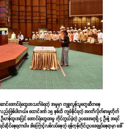
်ဆောင်အောင်ရဲထွေးအသတ်ခံရတဲ့ အမှုမှာ ကျူးလွန်သူတွေဆီကနေ
လည်းဖြစ်ပါတယ်။ ထောင်ဒဏ် ၁၅ နှစ်ထိ ကျခံနိုင်ရတဲ့ အဂတိလိုက်စားမှုတိုက်
 ဦးဟန်ထူးအပြင် အောင်ရဲထွေးအမှု ကိုင်တွယ်ခဲ့တဲ့ ဥပဒေအရာရှိ ၄ ဦးနဲ့ အရင်
းရင်ဆိုင်နေရတာပါ။ ဒါကြောင့်လစ်လပ်နေတဲ့ ရန်ကုန်တိုင်းဥပဒေချုပ်နေရာမှာ ဒေါ်