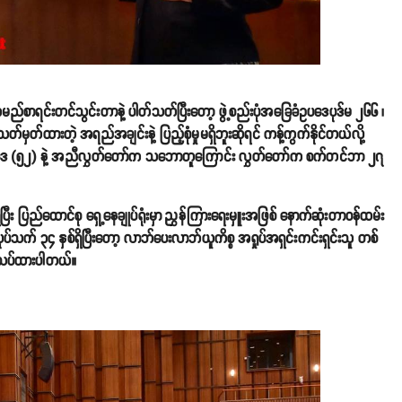
မည်စာရင်းတင်သွင်းတာနဲ့ ပါတ်သတ်ပြီးတော့ ဖွဲ့စည်းပုံအခြေခံဥပဒေပုဒ်မ ၂၆၆ ၊
ိသတ်မှတ်ထားတဲ့ အရည်အချင်းနဲ့ ပြည့်စုံမှုမရှိဘူးဆိုရင် ကန့်ကွက်နိုင်တယ်လို့
းဥပဒေ (၅၂) နဲ့ အညီလွှတ်တော်က သဘောတူကြောင်း လွှတ်တော်က စက်တင်ဘာ ၂၇
ီး ပြည်ထောင်စု ရှေ့နေချုပ်ရုံးမှာ ညွှန်ကြားရေးမှူးအဖြစ် နောက်ဆုံးတာဝန်ထမ်း
က် ၃၄ နှစ်ရှိပြီးတော့ လာဘ်ပေးလာဘ်ယူကိစ္စ အရှုပ်အရှင်းကင်းရှင်းသူ တစ်
သုံးသပ်ထားပါတယ်။