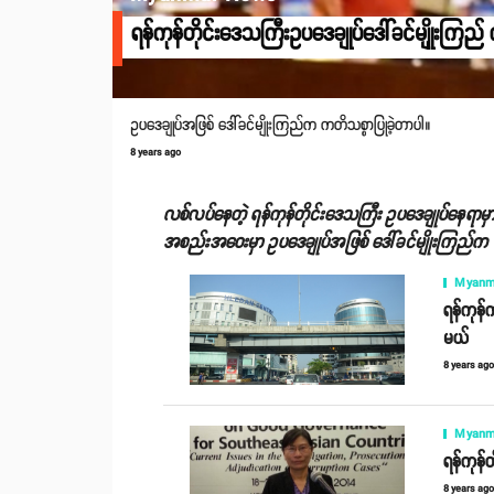
ရန်ကုန်တိုင်းဒေသကြီးဥပဒေချုပ်ဒေါ်ခင်မျိုုးကြည်
ဥပဒေချုပ်အဖြစ် ဒေါ်ခင်မျိုးကြည်က ကတိသစ္စာပြုခဲ့တာပါ။
8 years ago
လစ်လပ်နေတဲ့ ရန်ကုန်တိုင်းဒေသကြီး ဥပဒေချုပ်နေရာမှာ အ
အစည်းအဝေးမှာ ဥပဒေချုပ်အဖြစ် ဒေါ်ခင်မျိုးကြည်က 
Myanm
ရန်ကုန်
မယ်
8 years ag
Myanm
ရန်ကုန်
8 years ag