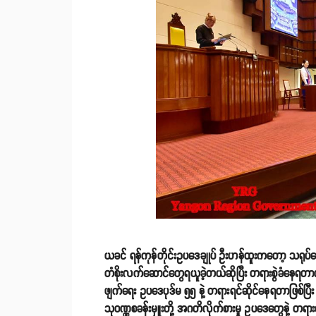
ယခင် ရန်ကုန်တိုင်းဥပဒေချုပ် ဦးဟန်ထူးကတော့ သရုပ
တံစိုးလက်ဆောင်တွေရယူခဲ့တယ်ဆိုပြီး တရားစွဲခံနေရတာ
ဖျက်ရေး ဥပဒေပုဒ်မ ၅၅ နဲ့ တရားရင်ဆိုင်နေရတာဖြစ်ပြီး
သုဝဏ္ဏစခန်းမှူးတို့ အဂတိလိုက်စားမှု ဥပဒေတွေနဲ့ တရာ