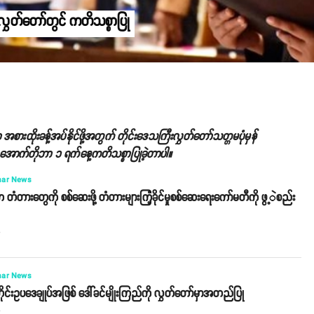
 လွှတ်တော်တွင် ကတိသစ္စာပြု
စားထိုးခန့်အပ်နိုင်ဖို့အတွက် တိုင်းဒေသကြီးလွှတ်တော်သတ္တမပုံမှန်
အောက်တိုဘာ ၁ ရက်နေ့ကတိသစ္စာပြုခဲ့တာပါ။
ar News
က တံတားတွေကို စစ်ဆေးဖို့ တံတားများကြံ့ခိုင်မှုစစ်ဆေးရေးကော်မတီကို ဖွ့ဲစည်း
o
ar News
တိုင်းဥပဒေချုပ်အဖြစ် ဒေါ်ခင်မျိုးကြည်ကို လွှတ်တော်မှာအတည်ပြု
o