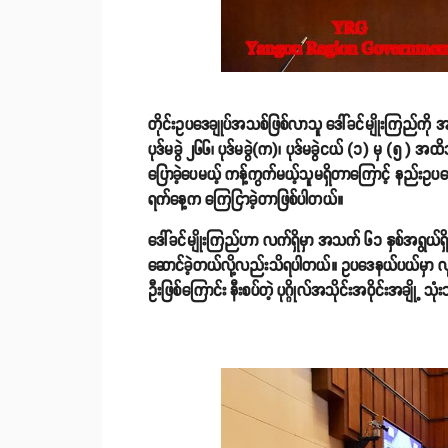
တိုင်းဥပဒေချုပ်အသစ်ဖြစ်လာသူ ဒေါ်ခင်မျိုးကြည်ကို အ
ပုဒ်မခွဲ ၂၆၆၊ ပုဒ်မခွဲ(က)၊ ပုဒ်မခွဲငယ် (၁) မှ (၅ ) အထ
ပြောခဲ့ပေမယ့် ကန့်ကွက်မယ့်သူမရှိတာကြောင့် နည်
ရက်နေ့က ကြေငြာခဲ့တာဖြစ်ပါတယ်။
ဒေါ်ခင်မျိုးကြည်ဟာ လက်ရှိမှာ အသက် ၆၁ နှစ်အရွယ်ရှိပြ
ဆောင်ခဲ့တယ်လို့လည်းသိရပါတယ်။ ဥပဒေနယ်ပယ်မှာ လုပ်သ
ဦးဖြစ်ကြောင်း နီးစပ်တဲ့ ပုဂ္ဂိုလ်အသိုင်းအဝိုင်းအချို့ 