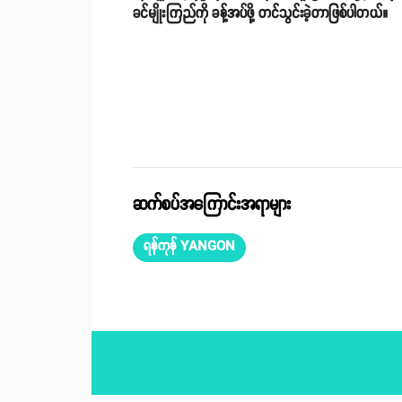
ခင်မျိုးကြည်ကို ခန့်အပ်ဖို့ တင်သွင်းခဲ့တာဖြစ်ပါတယ်။
ဆက်စပ်အကြောင်းအရာများ
ရန်ကုန် YANGON