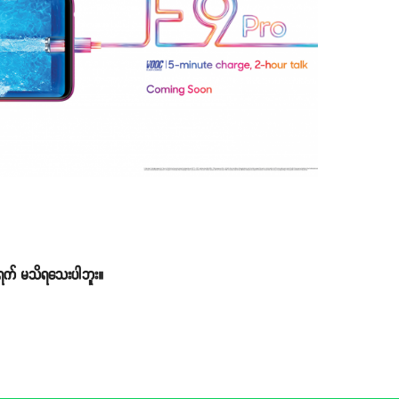
 ရက် မသိရသေးပါဘူး။