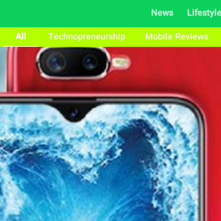
News
Lifestyl
All
Technopreneurship
Mobile Reviews