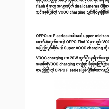
မှန်ကိုယ်ထည်နဲ့လာမယ့် ဒီဖုန်းဟာ ကျောဘက်မှာ အန
flash နဲ့ အတူ အလျားလိုက် dual cameras ပါရှိမှာပ
သွင်းစနစ်ဖြစ်တဲ့ VOOC charging သွင်းနိုင်မှာဖြစ်
OPPO ဟာ F series အပါအဝင် upper mid-range ဖ
နောက်ဆုံးထွက်ထားတဲ့ OPPO Find X မှာလည်း VOOC
အပြည့်သွင်းနိုင်မယ့် Super VOOC charging ကို သ
VOOC charging ဟာ 20W ထွက်ပြီး နာရီဝက်အတွင်း ဖု
အဆန်းနဲ့VOOC charging ကလွဲရင် ဒီဖုန်းကြော်ငြာ
နာမည်ကြီးတဲ့ OPPO F series ဖြစ်လို့ဒီဖုန်းဟာလည်း ဆယ