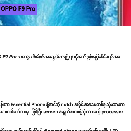
့် OPPO F9 Pro
9 Pro ကတော့ ငါးမိနစ် အားသွင်းတာနဲ့၂ နာရီအထိ ဖုန်းပြောနိုင်မယ့် အား
ီဖုန်းဟာ Essential Phone နဲ့ဆင်တဲ့ notch အဝိုင်းအသေးတစ်ခု သုံးထားတာ
ေးတစ်ခု ပါလာမှာ ဖြစ်ပြီး screen အရွယ်အစားနဲ့သုံးထားမယ့် processor