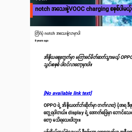
notch အသေးနဲ့VOOC charging စနစ်ပါမယ
တြိဂံပုံ notch အသေးနဲ့လာမှာပါ
8 years ago
အိန္ဒိယဈေးကွက်မှာ မကြာခင်မိတ်ဆက်သွားမယ့် OPPO F
သွင်းစနစ် ပါဝင်လာတော့မှာပါ။
[No available link text]
OPPO ရဲ့ အိန္ဒိယဝက်ဘ်ဆိုက်မှာ တက်လာတဲ့ ပုံအရ ဒ
တွေ့ရပါတယ်။ display ရဲ့ အောက်ခြေမှာ ဘောင်သေးသ
တော့ မသိရသေးပါဘူး။