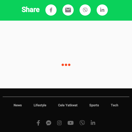
Share
email
News
Lifestyle
Cele Yatkwat
Sports
Tech