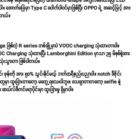
ီရောင်ကနေ ခရမ်းရောင်ပြေးတဲ့ diamond-shape အကွက်ဖော်ထားပြီး LED
ါ။ အောက်ခြေမှာ Type C ပေါက်ပါဝင်မှာဖြစ်ပြီး OPPO ရဲ့ အဆင့်မြင့် အား
ပါတယ်။
ြစ်တဲ့ R series တစ်ချို့မှာပဲ VOOC charging သုံးထားတာပါ။
 Charging သုံးထားပြီး Lamborghini Edition မှာသာ ၃၅ မိနစ်နဲ့အား
ုံးသွားတာ ဖြစ်ပါတယ်။
န်းကို အား ၅၀% သွင်းနိုင်မယ့် ဘက်ထရီနည်းပညာပါ။ notch ဒီဇိုင်း
တွေမှာ ထူးခြားတာတော့ မတွေ့ရသေးပါဘူး။ သေချာတာကတော့ selfie နဲ့
်လ်ဖီကင်မရာပိုင်းမှာ ထူးခြားမှု ရှိမှာပါ။