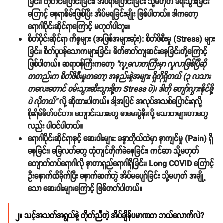
ခြင်း၊ ကုတင်ပြောင်းခြင်း၊ အိပ်ရာပြောင်းခြင်း သို့မဟုတ် ခရီးသွားခြင်း
ကြောင့် နေရာစိမ်းဖြစ်ပြီး အိပ်မရခြင်းမျိုး ဖြစ်ပါတယ်။ ဒါကတော့
ရောဂါပိုင်းဆိုင်ရာကြောင့် မဟုတ်ပါဘူး။
စိတ်ပိုင်းဆိုင်ရာ ကိစ္စများ (အဖြစ်အများဆုံး):
စိတ်ဖိစီးမှု (Stress) များ
ခြင်း၊ စိတ်ပူပန်သောကများခြင်း၊ စိတ်ဓာတ်ကျဆင်းနေခြင်းတို့ကြောင့်
ဖြစ်ပါတယ်။ ဆရာဝန်ကြီးကတော့
"လူ့လောကကြီးမှာ လူလာဖြစ်ပြီဆို
ကတည်းက စိတ်ဖိစီးမှုကတော့ အနည်းနဲ့အများ ရှိကိုရှိတယ် (၃ လသား
ကလေးတောင် ဝမ်းသွားဆီးသွားဖို့က Stress ပဲ)၊ ဒါကို ကျော်လွှားနိုင်ဖို့
ပဲ လိုတယ်"
လို့ ဆိုထားပါတယ်။ ဒါ့အပြင် အလုပ်အသစ်ပြောင်းရလို့
စိုးရိမ်စိတ်ဝင်တာ၊ ကျောင်းသားတွေ စာမေးပွဲနီးလို့ သောကများတာတွေ
လည်း ပါဝင်ပါတယ်။
ရောဂါပိုင်းဆိုင်ရာနှင့် ဆေးဝါးများ:
ခန္ဓာကိုယ်ထဲမှာ နာကျင်မှု (Pain) ရှိ
နေခြင်း၊ ခြေလက်တွေ ထုံကျင်ကိုက်ခဲနေခြင်း၊ ကင်ဆာ သို့မဟုတ်
ကျောက်ကပ်ရောဂါလို နာတာရှည်ရောဂါရှိခြင်း၊ Long COVID ကြောင့်
ဦးနှောက်ထိခိုက်ပြီး နောက်ဆက်တွဲ အိပ်မပျော်ခြင်း သို့မဟုတ် အချို့
သော ဆေးဝါးများကြောင့် ဖြစ်တတ်ပါတယ်။
၂။ သင့်အသက်အရွယ်နဲ့ ကိုက်ညီတဲ့ အိပ်ချိန်ပမာဏက ဘယ်လောက်လဲ?