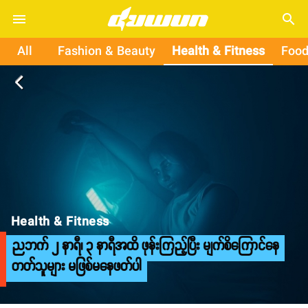
search
All
Fashion & Beauty
Health & Fitness
Food
arrow_back_ios
Health & Fitness
ညဘက် ၂ နာရီ၊ ၃ နာရီအထိ ဖုန်းကြည့်ပြီး မျက်စိကြောင်နေ
တတ်သူများ မဖြစ်မနေဖတ်ပါ