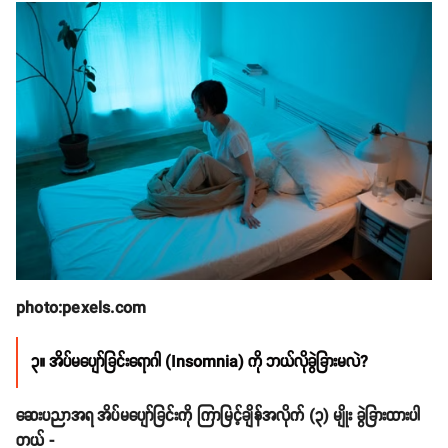
photo:pexels.com
၃။ အိပ်မပျော်ခြင်းရောဂါ (Insomnia) ကို ဘယ်လိုခွဲခြားမလဲ?
ဆေးပညာအရ အိပ်မပျော်ခြင်းကို ကြာမြင့်ချိန်အလိုက် (၃) မျိုး ခွဲခြားထားပါ
တယ် -