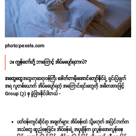
photo:pexels.com
၁။ ကျွန်တော်တို့ ဘာကြောင့် အိပ်မပျော်ရတာလဲ?
အထွေထွေ
အထူးကုဆရာဝန်ကြီး
ဒေါက်တာမိုးအောင်ကျော်နိုင်
ရဲ့ ရှင်းပြချက်
အရ လူတစ်ယောက် အိပ်မပျော်ရတဲ့ အကြောင်းရင်းတွေကို အဓိကအားဖြင့်
Group (၃) စု ခွဲခြားနိုင်ပါတယ် -
ပတ်ဝန်းကျင်ဆိုင်ရာ အချက်များ:
အိပ်ခန်းထဲ သို့မဟုတ် အပြင်ဘက်က
အသံတွေ ဆူညံနေခြင်း၊ အိပ်ခန်းရဲ့ အပူချိန်က ပူလွန်းအေးလွန်းနေ