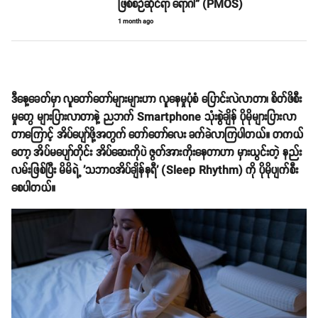
ဖြစ်စဉ်ဆိုင်ရာ ရောဂါ” (PMOS)
1 month ago
ဒီနေ့ခေတ်မှာ လူတော်တော်များများဟာ လူနေမှုပုံစံ ပြောင်းလဲလာတာ၊ စိတ်ဖိစီး
မှုတွေ များပြားလာတာနဲ့ ညဘက် Smartphone သုံးစွဲချိန် ပိုမိုများပြားလာ
တာကြောင့် အိပ်ပျော်ဖို့အတွက် တော်တော်လေး ခက်ခဲလာကြပါတယ်။ တကယ်
တော့ အိပ်မပျော်တိုင်း အိပ်ဆေးကိုပဲ ဇွတ်အားကိုးနေတာဟာ မှားယွင်းတဲ့ နည်း
လမ်းဖြစ်ပြီး မိမိရဲ့ 'သဘာဝအိပ်ချိန်နရီ' (Sleep Rhythm) ကို ပိုမိုပျက်စီး
စေပါတယ်။