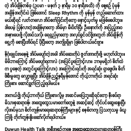
တဲ့ အိပ်ချိန်တစ်ခု (ဥပမာ - မနက် ၃ နာရီမှ ၁၀ နာရီအထိ) ကို နေ့စဉ် ပုံမှန်
အချိန်အတိုင်းပဲ ဖြစ်အောင်
Sleep Rhythm ကို မှန်မှန် တည်ဆောက်ထား
မယ်ဆိုရင်
လတ်တလော အိပ်စက်ခြင်းကိုတော့ နှောင့်ယှက်မှု မဖြစ်စေပါဘူး။
ဒါပေမဲ့ ပြန်လာတဲ့အချိန်မှာတော့ အိမ်မှာ မီးပိတ်ပြီး ဦးနှောက်ကို အပြည့်အဝ
အနားပေးဖို့ လိုအပ်သလို၊ ရေရှည်မှာတော့ အလုပ်ခွင်ဝင်ဖို့အတွက် အိပ်ချိန်ကို
ရှေ့ကို စောပြီးအိပ်ရင် ပိုပြီးတော့ အကျိုးရှိမှာ ဖြစ်ပါတယ်ခင်ဗျာ။
နိဂုံးချုပ်အနေနဲ့
အိပ်မပျော်တဲ့အခါ အိပ်ဆေးကိုပဲ ဇွတ်အားကိုးဖို့ မဟုတ်ပါဘူး။
မိမိဘာကြောင့် အိပ်မပျော်ရတာလဲ (အပြင်ပူကြောင့်လား၊ ဘာမှမရှိဘဲ စိတ်ထဲ
က ပူနေတဲ့ အတွင်းပူကြောင့်လား) အကြောင်းရင်းကို အရင်ဆုံး ရှာဖွေပါ။ စိတ်
ဖိစီးမှုတွေ လျှော့ချပြီး အိပ်ချိန်ညဉ့်နရီမှန်အောင် ကိုယ့်ဘာကိုယ် အရင်ဆုံး
ကြိုးစား ဆောင်ရွက်ကြည့်ရပါမယ်။
အကယ်၍ ကိုယ့်ဘာကိုယ် ကြိုးစားလို့မှ အဆင်မပြေဘူးဆိုရင်တော့ နီးစပ်ရာ
မိသားစုဆရာဝန်၊ အထွေထွေသမားတော်တွေနဲ့ အဆင့်ဆင့် တိုင်ပင်ဆွေးနွေးပြီး
လိုအပ်မှသာ စိတ်ကျန်းမာရေးဆရာဝန်ကြီးများနှင့် စနစ်တကျ ပြသကုသမှု ခံယူ
ကြဖို့ တိုက်တွန်းနှိုးဆော်လိုက်ရပါတယ်။
Duwun Health Talk အစီအစဉ်ကနေ
အထွေထွေ
အထူးကုဆရာဝန်ကြီး