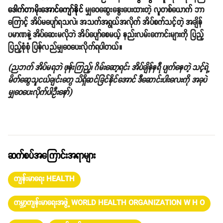
ဒေါက်တာမိုးအောင်ကျော်နိုင်
မျှဝေဆွေးနွေးပေးထားတဲ့ လူတစ်ယောက် ဘာ
ကြောင့် အိပ်မပျော်ရသလဲ၊ အသက်အရွယ်အလိုက် အိပ်စက်သင့်တဲ့ အချိန်
ပမာဏနဲ့ အိပ်ဆေးမလိုဘဲ အိပ်ပျော်စေမယ့် နည်းလမ်းကောင်းများကို ပြည့်
ပြည့်စုံစုံ ပြန်လည်မျှဝေပေးလိုက်ရပါတယ်။
(ညဘက် အိပ်မရဘဲ ဖုန်းကြည့်၊ ဂိမ်းဆော့ရင်း အိပ်ချိန်နရီ ပျက်နေတဲ့ သင့်ရဲ့
မိတ်ဆွေသူငယ်ချင်းတွေ သိရှိဆင်ခြင်နိုင်အောင် ဒီဆောင်းပါးလေးကို အခုပဲ
မျှဝေပေးလိုက်ပါဦးနော်)
ဆက်စပ်အကြောင်းအရာများ
ကျန်းမာရေး HEALTH
ကမ္ဘာ့ကျန်းမာရေးအဖွဲ့ WORLD HEALTH ORGANIZATION W H O