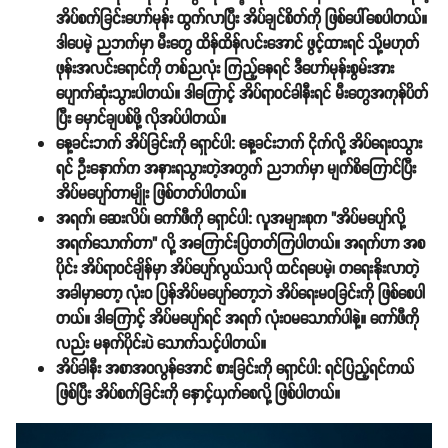
အိပ်စက်ခြင်းဟော်မုန်း ထွက်လာပြီး အိပ်ချင်စိတ်ကို ဖြစ်ပေါ်စေပါတယ်။
ဒါပေမဲ့ ညဘက်မှာ မီးတွေ ထိန်ထိန်လင်းအောင် ဖွင့်ထားရင် သို့မဟုတ်
ဖုန်းအလင်းရောင်ကို တစ်ညလုံး ကြည့်နေရင် ဒီဟော်မုန်းစွမ်းအား
ပျောက်ဆုံးသွားပါတယ်။ ဒါကြောင့် အိပ်ရာဝင်ခါနီးရင် မီးတွေအကုန်ပိတ်
ပြီး မှောင်ချပစ်ဖို့ လိုအပ်ပါတယ်။
နေ့ခင်းဘက် အိပ်ခြင်းကို ရှောင်ပါ:
နေ့ခင်းဘက် ငိုက်လို့ အိပ်ရေးဝသွား
ရင် ဦးနှောက်က အနားရသွားတဲ့အတွက် ညဘက်မှာ မျက်စိကြောင်ပြီး
အိပ်မပျော်တာမျိုး ဖြစ်တတ်ပါတယ်။
အရက်၊ ဆေးလိပ်၊ ကော်ဖီကို ရှောင်ပါ:
လူအများစုက "အိပ်မပျော်လို့
အရက်သောက်တာ" လို့ အကြောင်းပြတတ်ကြပါတယ်။ အရက်ဟာ အစ
ပိုင်း အိပ်ရာဝင်ချိန်မှာ အိပ်ပျော်လွယ်သလို ထင်ရပေမဲ့၊ တရေးနိုးလာတဲ့
အခါမှာတော့ လုံးဝ ပြန်အိပ်မပျော်တော့ဘဲ အိပ်ရေးမဝခြင်းကို ဖြစ်စေပါ
တယ်။ ဒါကြောင့် အိပ်မပျော်ရင် အရက် လုံးဝမသောက်ပါနဲ့။ ကော်ဖီကို
လည်း မနက်ပိုင်းပဲ သောက်သင့်ပါတယ်။
အိပ်ခါနီး အစာအဝလွန်အောင် စားခြင်းကို ရှောင်ပါ:
ရင်ပြည့်ရင်ကယ်
ဖြစ်ပြီး အိပ်စက်ခြင်းကို နှောင့်ယှက်စေလို့ ဖြစ်ပါတယ်။