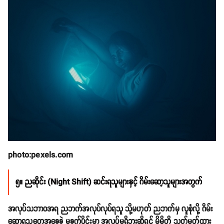
photo:pexels.com
၅။ ညဆိုင်း (Night Shift) ဆင်းရသူများနှင့် ဂိမ်းဆော့သူများအတွက်
အလုပ်သဘာဝအရ ညဘက်အလုပ်လုပ်ရသူ သို့မဟုတ် ညဘက်မှ လူစုံလို့ ဂိမ်း
ဆော့ရသူတွေအနေနဲ့ မနက်ပိုင်းမှာ အလုပ်မရှိဘူးဆိုရင် မိမိတို့ သတ်မှတ်ထား