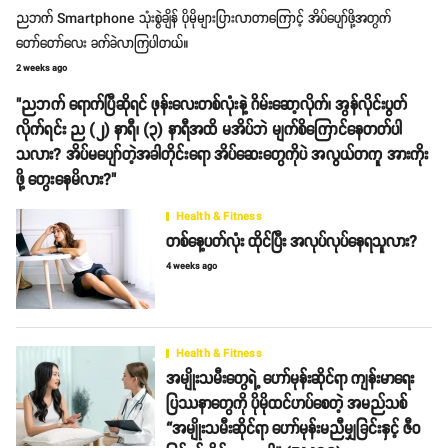
ညဘက် Smartphone သုံးစွဲချိန် ပိုမိုများပြားလာတာကြောင့် အိပ်ပျော်ဖို့အတွက်
တော်တော်လေး ခက်ခဲလာကြပါတယ်။
2 weeks ago
"ညဘက် ရောက်ပြီဆိုရင် ဖုန်းလေးတစ်လုံးနဲ့ ဂိမ်းဆော့လိုက်၊ အွန်လိုင်းပွတ်
လိုက်ရင်း ည (၂) နာရီ၊ (၃) နာရီအထိ မအိပ်ဘဲ မျက်စိကြောင်နေတတ်ပါ
သလား? အိပ်မပျော်တဲ့အခါတိုင်းရော အိပ်ဆေးတွေကိုပဲ အလွယ်တကူ အားကိုး
ဖို့ တွေးနေမိလား?"
Health & Fitness
တစ်နေ့ပတ်လုံး ထိုင်ပြီး အလုပ်လုပ်နေရသူလား?
4 weeks ago
Health & Fitness
အမျိုးသမီးတွေရဲ့ ဟော်မုန်းဆိုင်ရာ ကျန်းမာရေး
ပြဿနာတွေကို ပိုမိုထင်ဟပ်စေတဲ့ အမည်သစ်
“အမျိုးသမီးဆိုင်ရာ ဟော်မုန်းမညီမျှခြင်းနှင့် ဇီဝ