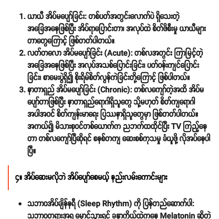
ယာယီ အိပ်မပျော်ခြင်း:
တစ်ပတ်အတွင်းလောက်ပဲ ရှိသေးတဲ့
အခြေအနေဖြစ်ပြီး အိပ်ရာပြောင်းတာ၊ အလုပ်ထဲ စိတ်ဖိစီးမှု ယာယီများ
တာတွေကြောင့် ဖြစ်တတ်ပါတယ်။
လတ်တလော အိပ်မပျော်ခြင်း (Acute):
တစ်လအတွင်း ကြာမြင့်တဲ့
အခြေအနေဖြစ်ပြီး အလုပ်အသစ်ပြောင်းခြင်း၊ ပတ်ဝန်းကျင်ပြောင်း
ခြင်း၊ စာမေးပွဲရှိ၍ စိုးရိမ်စိတ်လွန်ကဲခြင်းတို့ကြောင့် ဖြစ်ပါတယ်။
နာတာရှည် အိပ်မပျော်ခြင်း (Chronic):
တစ်လကျော်တဲ့အထိ အိပ်မ
ပျော်တာဖြစ်ပြီး နာတာရှည်ရောဂါရှိသူတွေ သို့မဟုတ် စိတ်ကျရောဂါ
အပါအဝင် စိတ်ကျန်းမာရေး ပြဿနာရှိသူတွေမှာ ဖြစ်တတ်ပါတယ်။
အကယ်၍ မိသားစုဝင်တစ်ယောက်က ညဘက်ထထိုင်ပြီး TV ကြည့်နေ
တာ တစ်လကျော်ပြီဆိုရင် စနစ်တကျ ဆေးစစ်ကုသမှု ခံယူဖို့ လိုအပ်နေပါ
ပြီ။
၄။ အိပ်ဆေးမလိုဘဲ အိပ်ပျော်စေမယ့် နည်းလမ်းကောင်းများ
သဘာဝအိပ်ချိန်နရီ (Sleep Rhythm) ကို ပြန်တည်ဆောက်ပါ:
သဘာဝတရားအရ မှောင်သွားရင် ခန္ဓာကိုယ်ထဲကနေ
Melatonin
ဆိုတဲ့