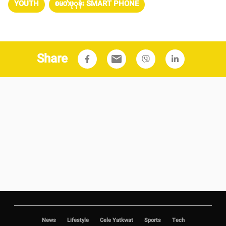
YOUTH
စမတ်ဖုုန်း SMART PHONE
Share
email
News
Lifestyle
Cele Yatkwat
Sports
Tech