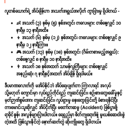
လူတစ်ယောက်ရဲ့ အိပ်ချိန်ဟာ အသက်အရွယ်အလိုက် ကွာခြားမှု ရှိပါတယ် -
👶
အသက် (၃) နှစ်မှ (၅) နှစ်အတွင်း ကလေးများ:
တစ်နေ့လျှင် ၁၀
နာရီမှ ၁၃ နာရီအထိ။
👦
အသက် (၆) နှစ်မှ (၁၂) နှစ်အတွင်း ကလေးများ:
တစ်နေ့လျှင် ၉
နာရီမှ ၁၂ နာရီကြား။
🎮
အသက် (၁၃) နှစ်မှ (၁၈) နှစ်အတွင်း (ဂိမ်းကစားမည့်အရွယ်):
တစ်နေ့လျှင် ၈ နာရီမှ ၁၀ နာရီအထိ။
👨
အသက် ၁၈ နှစ်အထက် သာမန်လူကြီးများ:
တစ်နေ့လျှင်
အနည်းဆုံး ၇ နာရီနှင့်အထက်
အိပ်ချိန် ရှိရပါမယ်။
ဒီပမာဏလောက်ကို မအိပ်နိုင်ဘဲ အိပ်ရေးပျက်တာ ကြာလာရင် အလုပ်
သို့မဟုတ် ကျောင်းမှာ လုပ်ရည်ကိုင်ရည် ကျဆင်းခြင်း၊ စဉ်းစားတွေးခေါ်မှုနှင့်
မှတ်ဉာဏ်စွမ်းအား ကျဆင်းခြင်း၊ လှုပ်ရှားမှု နှေးကွေးခြင်းတို့ ခံစားရနိုင်ပြီး
ကားမောင်းသူဆိုလျှင် အိပ်ငိုက်ပြီး မတော်တဆမှု (Accident) ဖြစ်ပွားဖို့
ရာခိုင်နှုန်း အလွန်များပြားပါတယ်။ ရေရှည်မှာ စိတ်ကျရောဂါနဲ့ မူးယစ်ဆေးဝါးစွဲ
တဲ့အထိ ဖြစ်သွားနိုင်တဲ့ နောက်ဆက်တွဲ ဆိုးကျိုးတွေ ရှိပါတယ်။