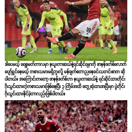
ဒါပေမယ့် ခရစ္စမတ်ကာလမှာ နယူးကာဆယ်နဲ့ရင်ဆိုင်ရမှာကို ဖာနန်ဒက်စ်လောက်
ပျော်ရွှင်နေမယ့် ကစားသမားမရှိဘူးလို့ မန်ချက်စတာညနေခင်းသတင်းစာက ဆို
ပါတယ်။ အကြောင်းကတော့ ဖာနန်ဒက်စ်ဟာ နယူးကာဆယ်နဲ့ ရင်ဆိုင်ထားတိုင်း
ဂိုးသွင်းထားတဲ့ကစားသမားဖြစ်နေပြီး ၃ ကြိမ်အထိ တွေ့ဆုံထားအပြီးမှာ ပွဲတိုင်း
ဂိုးသွင်းထားနိုင်ခဲ့တာလည်းဖြစ်ပါတယ်။