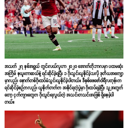
အသက် ၂၇ နှစ်အရွယ် ကွင်းလယ်လူဟာ ၂၀၂၀ အောက်တိုဘာလမှာ ပထမဆုံး
အကြိမ် နယူးကာဆယ်နဲ့ ရင်ဆိုင်ခဲ့ရပြီး ၁ ဂိုးသွင်းယူနိုင်ခဲ့သလို ဒုတိယအကျော့
မှာလည်း နောက်တစ်ဂိုးထပ်မံသွင်းယူနိုင်ခဲ့ပါတယ်။ ဒီနှစ်ဖေဖော်ဝါရီလတုန်းက
ရင်ဆိုင်ခဲ့စဉ်ကလည်း ယူနိုက်တက်က အနိုင်ရတဲ့ပွဲမှာ ဂိုးထပ်ရခဲ့ပြီး သူ့အတွက်
တော့ ငှက်ကျားတွေက ဂိုးသွင်းရလွယ်တဲ့ အသင်းတသင်းအဖြစ် ရှိနေခဲ့ပါ
တယ်။