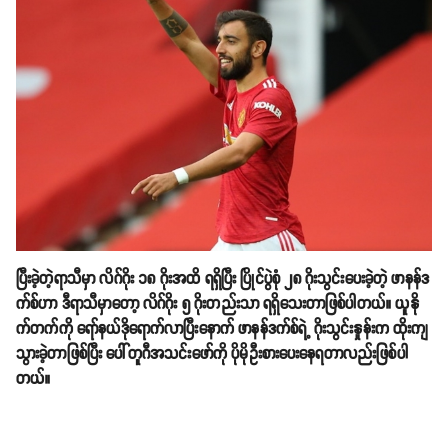
ပြီးခဲ့တဲ့ရာသီမှာ လိဂ်ဂိုး ၁၈ ဂိုးအထိ ရရှိပြီး ပြိုင်ပွဲစုံ ၂၈ ဂိုးသွင်းပေးခဲ့တဲ့ ဖာနန်ဒ
က်စ်ဟာ ဒီရာသီမှာတော့ လိဂ်ဂိုး ၅ ဂိုးတည်းသာ ရရှိသေးတာဖြစ်ပါတယ်။ ယူနို
က်တက်ကို ရော်နယ်ဒိုရောက်လာပြီးနောက် ဖာနန်ဒက်စ်ရဲ့ ဂိုးသွင်းနှုန်းက ထိုးကျ
သွားခဲ့တာဖြစ်ပြီး ပေါ်တူဂီအသင်းဖော်ကို ပိုမိုဦးစားပေးနေရတာလည်းဖြစ်ပါ
တယ်။