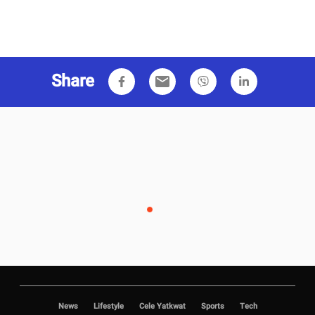
Share
email
News
Lifestyle
Cele Yatkwat
Sports
Tech