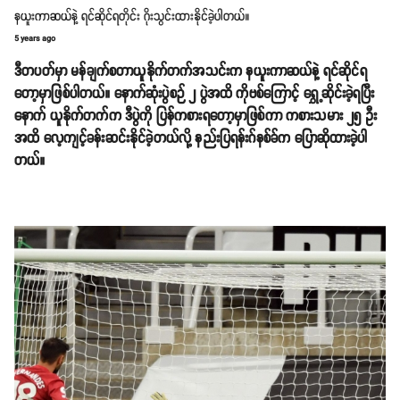
နယူးကာဆယ်နဲ့ ရင်ဆိုင်ရတိုင်း ဂိုးသွင်းထားနိုင်ခဲ့ပါတယ်။
5 years ago
ဒီတပတ်မှာ မန်ချက်စတာယူနိုက်တက်အသင်းက နယူးကာဆယ်နဲ့ ရင်ဆိုင်ရ
တော့မှာဖြစ်ပါတယ်။ နောက်ဆုံးပွဲစဉ် ၂ ပွဲအထိ ကိုဗစ်ကြောင့် ရွှေ့ဆိုင်းခဲ့ရပြီး
နောက် ယူနိုက်တက်က ဒီပွဲကို ပြန်ကစားရတော့မှာဖြစ်ကာ ကစားသမား ၂၅ ဦး
အထိ လေ့ကျင့်ခန်းဆင်းနိုင်ခဲ့တယ်လို့ နည်းပြရန်းဂ်နစ်ခ်က ပြောဆိုထားခဲ့ပါ
တယ်။