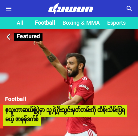
search
All
Football
Boxing & MMA
Esports
Featured
arrow_back_ios
Football
နယူးကာဆယ်နဲ့ပွဲမှာ သူ့ရဲ့ဂိုးသွင်းမှတ်တမ်းကို ထိန်းသိမ်းပြရ
မယ့် ဖာနန်ဒက်စ်