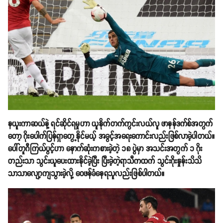
နယူးကာဆယ်နဲ့ ရင်ဆိုင်ရမှုဟာ ယူနိုက်တက်ကွင်းလယ်လူ ဖာနန်ဒက်စ်အတွက်
တော့ ဂိုးပေါက်ပြန်ရှာတွေ့နိုင်မယ့် အခွင့်အရေးကောင်းလည်းဖြစ်လာခဲ့ပါတယ်။
ပေါ်တူဂီကြယ်ပွင့်ဟာ နောက်ဆုံးကစားခဲ့တဲ့ ၁၈ ပွဲမှာ အသင်းအတွက် ၁ ဂိုး
တည်းသာ သွင်းယူပေးထားနိုင်ခဲ့ပြီး ပြီးခဲ့တဲ့ရာသီကထက် သွင်းဂိုးနှုန်းသိသိ
သာသာလျော့ကျသွားခဲ့လို့ ဝေဖန်ခံနေရသူလည်းဖြစ်ပါတယ်။