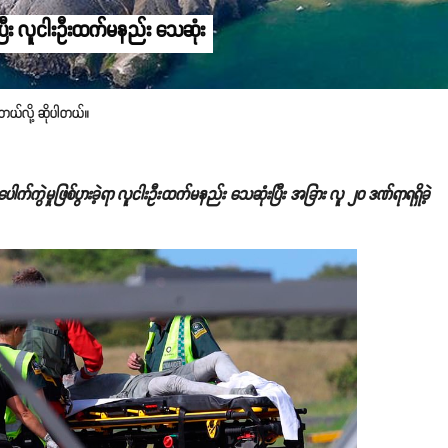
ပြီး လူငါးဦးထက်မနည်း သေဆုံး
ြတယ်လို့ ဆိုပါတယ်။
ါက်ကွဲမှုဖြစ်ပွားခဲ့ရာ လူငါးဦးထက်မနည်း သေဆုံးပြီး အခြား လူ ၂၀ ဒဏ်ရာရရှိခဲ့