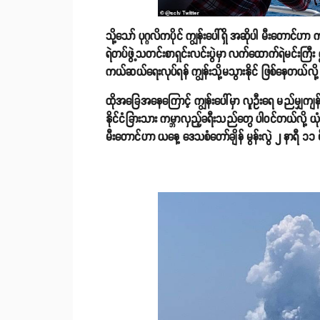
သို့သော် ပုဂ္ဂလိကပိုင် ကျွန်းပေါ်ရှိ အဆိုပါ မီးတောင
ရဲတပ်ဖွဲ့သတင်းစာရှင်းလင်းပွဲမှာ လက်ထောက်ရဲမင်းကြီ
ကယ်ဆယ်ရေးလုပ်ရန် ကျွန်းသို့မသွားနိုင် ဖြစ်နေတယ်လို
ထိုအခြေအနေကြောင့် ကျွန်းပေါ်မှာ လူဦးရေ မည်မျှကျန
နိုင်ငံခြားသား ကမ္ဘာလှည့်ခရီးသည်တွေ ပါဝင်တယ်လို
မီးတောင်ဟာ ယနေ့ ဒေသစံတော်ချိန် မွန်းလွဲ ၂ နာရီ ၁၁