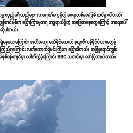
်ဟာ ကမ္ဘာလှည့်ခရီးသည်များ လာရောက်လေ့ရှိတဲ့ နေရာတစ်ခုအဖြစ် ထင်ရှားပါတယ်။
း ဂျွန်တင်မ်စ်က ပြောကြားမှုအရ အန္တရာယ်ရှိတဲ့ အခြေအနေတွေကြောင့် အရေးပေါ်
့ ဆိုပါတယ်။
်ရှိနေသေးကြောင်း အတိအကျ မသိနိုင်သေးဘဲ နယူးဇီလန်နိုင်ငံသားတွေနဲ့
့ ယုံကြည်ရကြောင်း လက်ထောက်ရဲမင်းကြီးက ပြောပါတယ်။ အဖြူရောင်ကျွန်း
 မိနစ်ဝန်းကျင်မှာ ပေါက်ကွဲခဲ့ကြောင်း BBC သတင်းမှာ ဖော်ပြထားပါတယ်။