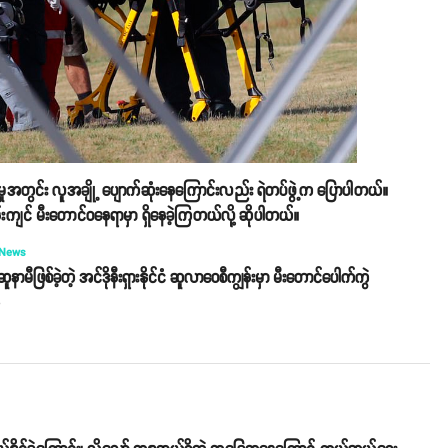
ွဲမှုအတွင်း လူအချို့ ပျောက်ဆုံးနေကြောင်းလည်း ရဲတပ်ဖွဲ့က ပြောပါတယ်။
်းကျင် မီးတောင်ဝနေရာမှာ ရှိနေခဲ့ကြတယ်လို့ ဆိုပါတယ်။
 News
ဆူနာမီဖြစ်ခဲ့တဲ့ အင်ဒိုနီးရှားနိုင်ငံ ဆူလာဝေစီကျွန်းမှာ မီးတောင်ပေါက်ကွဲ
o