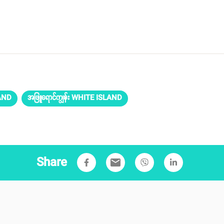
LAND
အဖြူရောင်ကျွန်း WHITE ISLAND
Share
email