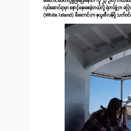
မီးတောင်ပေါက်ကွဲမှုဖြစ်ပြီးနောက် လူ ၂၃ ဦးကို ကယ်ဆ
လုပ်ဆောင်ရာမှာ နှောင့်နှေးစေခဲ့တယ်လို့ ရဲတပ်ဖွဲ့က
(White Island) မီးတောင်ဟာ နယူးဇီလန်ရှိ သက်ဝင်လှု