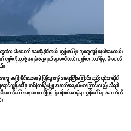
တွေထဲက ငါးယောက် သေဆုံးခဲ့ပါတယ်၊ ကျွန်းပေါ်မှာ လူတွေကျန်နေပါသေးတယ်၊
ျွန်းကိုသွားဖို့ အရမ်းအန္တရာယ်များနေပါတယ်၊ ကျွန်းက လက်ရှိမှာ မီးတောင်
ယ်။
အတိအကျ မပြောနိုင်သေးပေမဲ့ ပြန်သွားရန် အရေးကြီးကြောင်းလည်း ၎င်းကဆိုပါ
ဖြူရောင်ကျွန်းပေါ်မှ တစ်စုံတစ်ဦးနဲ့မျှ အဆက်အသွယ်မရကြောင်းလည်း သိရပါ
တောင်ပေါ်ကနေ လေယာဥ်ဖြင့် ပျံသန်းစစ်ဆေးခဲ့ရာ ကျွန်းပေါ်မျာ အသက်ရှင်
်။