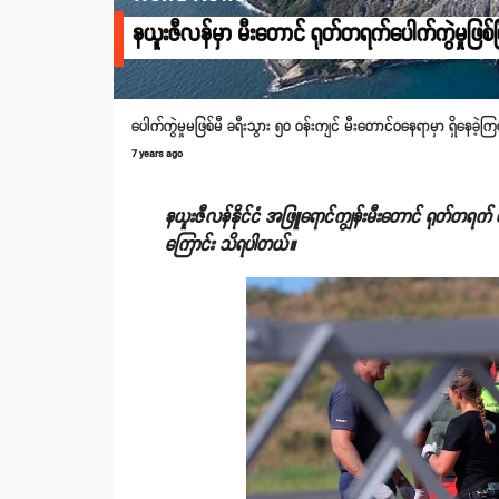
နယူးဇီလန်မှာ မီးတောင် ရုတ်တရက်ပေါက်ကွဲမှုဖြစ်
ပေါက်ကွဲမှုမဖြစ်မီ ခရီးသွား ၅၀ ဝန်းကျင် မီးတောင်ဝနေရာမှာ ရှိနေခဲ့က
7 years ago
နယူးဇီလန်နိုင်ငံ အဖြူရောင်ကျွန်းမီးတောင် ရုတ်တရက် ပေ
ကြောင်း သိရပါတယ်။