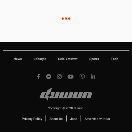
News
Lifestyle
Cele Yatkwat
Sports
Tech
Copyright © 2020 Duwun.
|
|
|
Privacy Policy
About Us
Jobs
Advertise with us