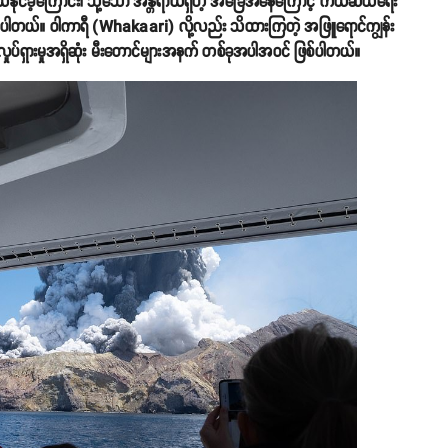
ယ်နိုင်ခဲ့ကြောင်း၊ သို့သော် အန္တရာယ်ရှိတဲ့ အခြေအနေကြောင့် ကယ်ဆယ်ရေး
 ပြောပါတယ်။ ဝါကာရီ (Whakaari) လို့လည်း သိထားကြတဲ့ အဖြူရောင်ကျွန်း
ပ်ရှားမှုအရှိဆုံး မီးတောင်များအနက် တစ်ခုအပါအဝင် ဖြစ်ပါတယ်။