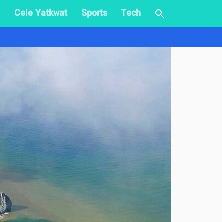
e
Cele Yatkwat
Sports
Tech