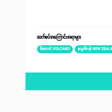
ဆက်စပ်အကြောင်းအရာများ
မီးတောင် VOLCANO
နယူးဇီလန် NEW ZEA