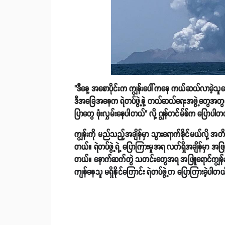
"ဒီနေ့ အစောပိုင်းက ကျွန်းပေါ်ကနေ ကယ်ဆယ်လာခဲ့သူ
ဒီအခြေအနေက ရဲတပ်ဖွဲ့နဲ့ ကယ်ဆယ်ရေးအဖွဲ့တွေအတွက် က
ပြာတွေ ဖုံးလွှမ်းနေပါတယ်" လို့ ဂျွန်တင်မ်စ်က ပြောပါတ
ကျွန်းကို မည်သည့်အချိန်မှာ သွားရောက်နိုင်မယ်လို့ 
တယ်။ ရဲတပ်ဖွဲ့ရဲ့ ပြောကြားမှုအရ လက်ရှိအချိန်မှာ အ
တယ်။
နောက်ဆက်တွဲ သတင်းတွေအရ အဖြူရောင်ကျွန်းမီး
ကျန်နေသူ မရှိနိုင်ကြောင်း ရဲတပ်ဖွဲ့က ပြောကြားခဲ့ပါတယ