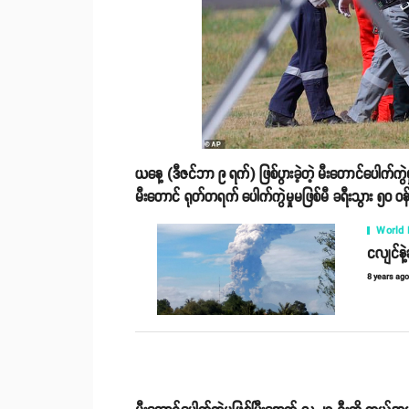
ယနေ့ (ဒီဇင်ဘာ ၉ ရက်) ဖြစ်ပွားခဲ့တဲ့ မီးတောင်ပေါက်က
မီးတောင် ရုတ်တရက် ပေါက်ကွဲမှုမဖြစ်မီ ခရီးသွား ၅၀ ဝန
World
ငလျင်နဲ့
8 years ag