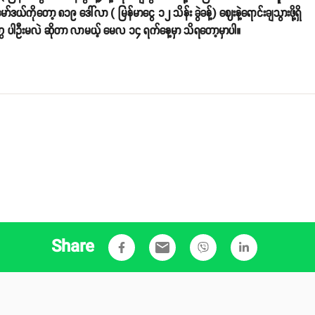
ော့ ၈၁၉ ဒေါ်လာ ( မြန်မာငွေ ၁၂ သိန်း ခွဲခန့်) ဈေးနဲ့ရောင်းချသွားဖို့ရှိ
တွေ ပါဦးမလဲ ဆိုတာ လာမယ့် မေလ ၁၄ ရက်နေ့မှာ သိရတော့မှာပါ။
Share
email