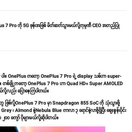
s 7 Pro ကို 5G ဖုန်းအဖြစ် မိတ်ဆက်သွားမယ်လို့ကုမ္ပဏီ CEO အတည်ပြု
o
ay ပါ။ OnePlus ကတော့ OnePlus 7 Pro ရဲ့ display သစ်ဟာ super-
ုပါတယ်။ တစ်ချို့ကတော့ OnePlus 7 Pro ဟာ Quad HD+ Super AMOLED
ိမယ်လို့လည်း ပြောနေကြပါတယ်။
စ်လို့OnePlus 7 Pro မှာ Snapdragon 855 SoC ကို သုံးသွားဖို့
 ၊ Almond နဲ့Nebula Blue ကာလာ ၃ ရောင်နဲ့လာဖို့ရှိပြီး ဈေးနှုန်းပိုင်း
၀၀ ကျော် ပိုများမယ်လို့ဆိုပါတယ်။