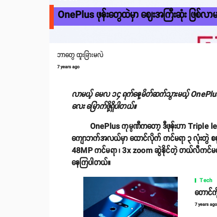
OnePlus ဖုန်းတွေထဲမှာ ဈေးအကြီးဆုံး ဖြစ်လ
ဘာတွေ ထူးခြားမလဲ
7 years ago
လာမယ့် မေလ ၁၄ ရက်နေ့မိတ်ဆက်သွားမယ့် OnePlus
လေး မြောက်ဖို့ရှိပါတယ်။
OnePlus ကုမ္ပဏီကတော့ ဒီဖုန်းဟာ Triple lens 
ကျောဘက်အလယ်မှာ ထောင်လိုက် ကင်မရာ ၃ လုံးတွဲ စန
48MP ကင်မရာ ၊ 3x zoom ဆွဲနိုင်တဲ့ တယ်လီကင်မရာနဲ့၁
နေကြပါတယ်။
Tech
တောင်ကို
7 years ag