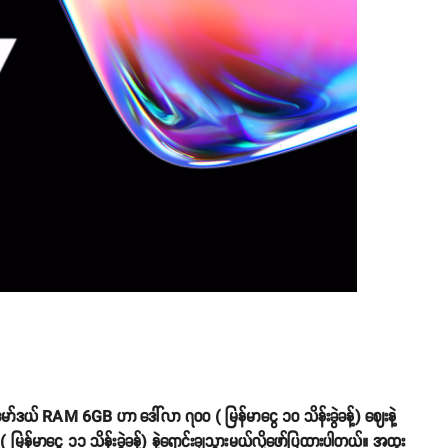
ယ် RAM 6GB ဟာ ဒေါ်လာ ၇၀၀ ( မြန်မာငွေ ၁၀ သိန်းခွဲခန့်) ဈေးနဲ့
ြန်မာငွေ ၁၁ သိန်းခွဲခန့်) နဲ့ရောင်းချသွားမယ်လို့ဖော်ပြထားပါတယ်။ အထူး