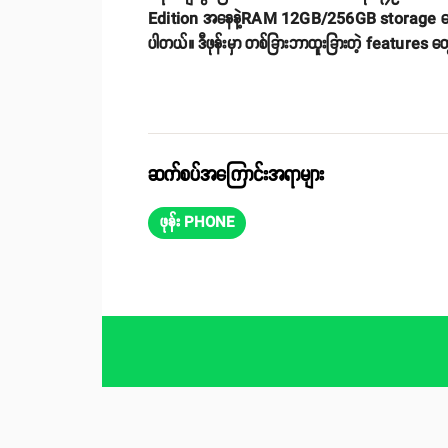
Edition အနေနဲ့RAM 12GB/256GB storage မော်ဒယ်ကိုတ
ပါတယ်။ ဒီဖုန်းမှာ တစ်ခြားဘာထူးခြားတဲ့ features 
ဆက်စပ်အကြောင်းအရာများ
ဖုန်း PHONE