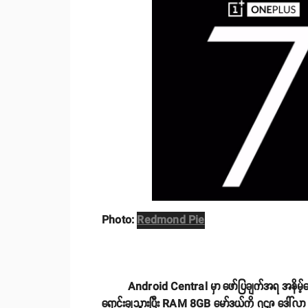
Photo:
Redmond Pie
Android Central မှာ ဖော်ပြချက်အရ အနိမ့်မော်ဒ
ရောင်းချသွားပြီး RAM 8GB မော်ဒယ်ကို ၇၄၉ ဒေါ်လာ ( မ