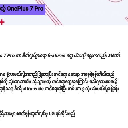
ာမယ့် OnePlus 7 Pro
 7 Pro ဟာ စိတ်လှုပ်ရှားစရာ features တွေ ပါသလို ဈေးကလည်း အတော်
နဲ့လာမယ်လို့အတည်ပြုထားပြီး ကင်မရာ setup အနေနဲ့ဖုန်းကိုယ်ထည်
စ်ကို သုံးထားတာပါ။ သုံးသွားမယ့် ကင်မရာတွေအကြောင်း မသိရသေးပေမယ့်
၁၇ ဒီဂရီ ultra-wide ကင်မရာဆိုပြီး ကင်မရာ ၃ လုံး သုံးမယ်လို့ခန့်မှန်း
ရီးယားမှာ စမတ်ဖုန်းထုတ်လုပ်မှု LG ရပ်ဆိုင်းမည်
o