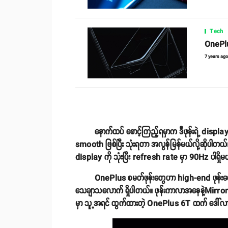
Tech
OnePlu
7 years ag
နောက်ထပ် စောင့်ကြည့်ရမှာက ဒီဖုန်းရဲ့ displ
smooth ဖြစ်ပြီး သုံးရတာ အလွန်မြန်မယ်လို့ဆိ
display ကို သုံးပြီး refresh rate မှာ 90Hz ပါရှ
OnePlus စမတ်ဖုန်းတွေဟာ high-end ဖုန်းတွေ ဖြ
သေချာသလောက် ရှိပါတယ်။ ဖုန်းကာလာအနေနဲ့Mirror Grey
မှာ သူ့အရင် ထွက်ထားတဲ့ OnePlus 6T ထက် ဒေါ်လာ ၂