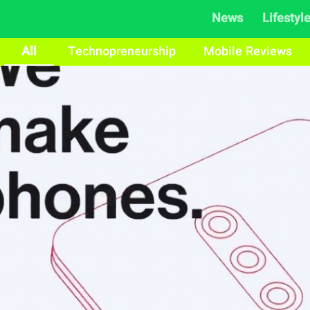
News
Lifestyl
All
Technopreneurship
Mobile Reviews