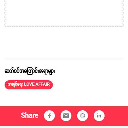
ဆက်စပ်အကြောင်းအရာများ
အချစ်ရေး LOVE AFFAIR
Share
email