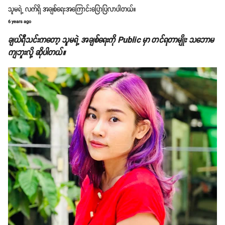
သူမရဲ့ လက်ရှိ အချစ်ရေးအကြောင်းပြောပြလာပါတယ်။
6 years ago
ချယ်ရီသင်းကတော့ သူမရဲ့ အချစ်ရေးကို Public မှာ တင်ရတာမျိုး သဘောမ
ကျဘူးလို့ ဆိုပါတယ်။