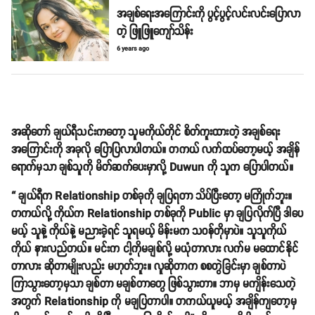
အချစ်ရေးအကြောင်းကို ပွင့်ပွင့်လင်းလင်းပြောလာ
တဲ့ ဖြူဖြူကျော်သိန်း
6 years ago
အဆိုတော် ချယ်ရီသင်းကတော့ သူမကိုယ်တိုင် စိတ်ကူးထားတဲ့ အချစ်ရေး
အကြောင်းကို အခုလို ပြောပြလာပါတယ်။ တကယ် လက်ထပ်တော့မယ့် အချိန်
ရောက်မှသာ ချစ်သူကို မိတ်ဆက်ပေးမှာလို့ Duwun ကို သူက ပြောပါတယ်။
“ ချယ်ရီက Relationship တစ်ခုကို ချပြရတာ သိပ်ပြီးတော့ မကြိုက်ဘူး။
တကယ်လို့ ကိုယ်က Relationship တစ်ခုကို Public မှာ ချပြလိုက်ပြီ ဒါပေ
မယ့် သူနဲ့ ကိုယ်နဲ့ မညားခဲ့ရင် သူရမယ့် မိန်းမက သဝန်တိုမှာပဲ။ သူသူကိုယ်
ကိုယ် နားလည်တယ်။ မင်းက ငါ့ကိုမချစ်လို့ မယုံတာလား လက်မ မထောင်နိုင်
တာလား ဆိုတာမျိုးလည်း မဟုတ်ဘူး။ လူဆိုတာက စစတွဲခြင်းမှာ ချစ်တာပဲ
ကြာသွားတော့မှသာ ချစ်တာ မချစ်တာတွေ ဖြစ်သွားတာ။ ဘာမှ မကျိန်းသေတဲ့
အတွက် Relationship ကို မချပြတာပါ။ တကယ်ယူမယ့် အချိန်ကျတော့မှ