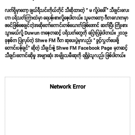
လက်ရှိမှာတော့ ချယ်ရီသင်းကိုယ်တိုင် သီဆိုထားတဲ့ “ မ လို့ပဲခေါ်” သီချင်းလေး
ဟာ ပရိသတ်ကြားထဲမှာ ရေပန်းစားလို့နေပါတယ်။ သူမကတော့ ဂီတလောကမှာ
ဖခင်ဖြစ်စေချင်တဲ့အဆိုတော်ကောင်းတစ်ယောက်ဖြစ်အောင် ဆက်ပြီး ကြိုးစား
သွားမယ်လို့ Duwun ကနေတဆင့် ပရိသတ်တွေကို ပြောပြခဲ့ပါတယ်။ ၂၀၁၉
ခုနှစ်က ပြုလုပ်တဲ့ Shwe FM ဂီတ ဆုပေးပွဲမှာလည်း " ခွင့်လွှတ်ပေးဖို့
တောင်းပန်ချင်" ဆိုတဲ့ သီချင်းနဲ့ Shwe FM Facebook Page မှတဆင့်
သီချင်းတောင်းဆိုမှု အများဆုံး အမျိုးသမီးဆုကို ရရှိခဲ့သူလည်း ဖြစ်ပါတယ်။