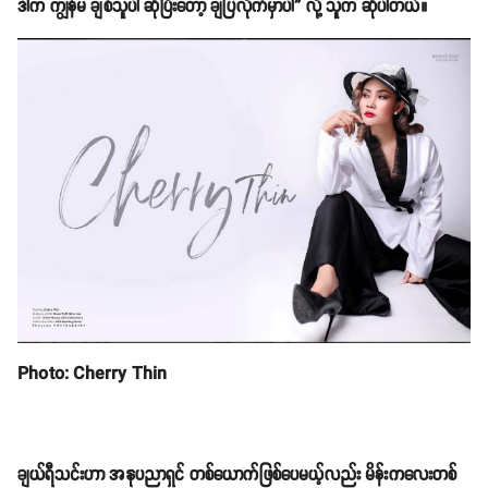
ဒါက ကျွန်မ ချစ်သူပါ ဆိုပြီးတော့ ချပြလိုက်မှာပါ” လို့ သူက ဆိုပါတယ်။
Photo: Cherry Thin
ချယ်ရီသင်းဟာ အနုပညာရှင် တစ်ယောက်ဖြစ်ပေမယ့်လည်း မိန်းကလေးတစ်