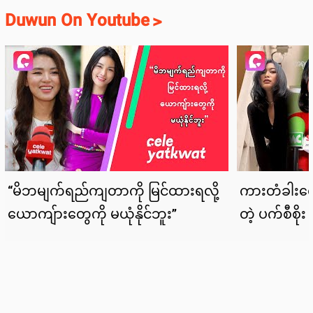
Duwun On Youtube
>