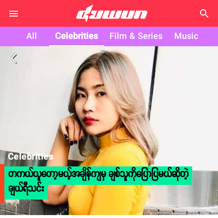
search
All
Celebrities
Film & Series
Music
arrow_back_ios
Celebrities
တကယ်ယူတော့မယ့်အချိန်ကျမှ ချစ်သူကိုပြောပြမယ်ဆိုတဲ့
ချယ်ရီသင်း