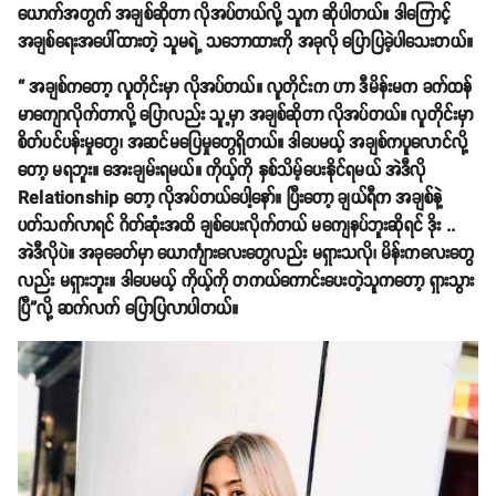
ယောက်အတွက် အချစ်ဆိုတာ လိုအပ်တယ်လို့ သူက ဆိုပါတယ်။ ဒါကြောင့်
အချစ်ရေးအပေါ်ထားတဲ့ သူမရဲ့ သဘောထားကို အခုလို ပြောပြခဲ့ပါသေးတယ်။
“ အချစ်ကတော့ လူတိုင်းမှာ လိုအပ်တယ်။ လူတိုင်းက ဟာ ဒီမိန်းမက ခက်ထန်
မာကျောလိုက်တာလို့ ပြောလည်း သူ့မှာ အချစ်ဆိုတာ လိုအပ်တယ်။ လူတိုင်းမှာ
စိတ်ပင်ပန်းမှုတွေ၊ အဆင်မပြေမှုတွေရှိတယ်။ ဒါပေမယ့် အချစ်ကပူလောင်လို့
တော့ မရဘူး။ အေးချမ်းရမယ်။ ကိုယ့်ကို နှစ်သိမ့်ပေးနိုင်ရမယ် အဲဒီလို
Relationship တော့ လိုအပ်တယ်ပေါ့နော်။ ပြီးတော့ ချယ်ရီက အချစ်နဲ့
ပတ်သက်လာရင် ဂိတ်ဆုံးအထိ ချစ်ပေးလိုက်တယ် မကျေနပ်ဘူးဆိုရင် ဒိုး ..
အဲဒီလိုပဲ။ အခုခေတ်မှာ ယောင်္ကျားလေးတွေလည်း မရှားသလို၊ မိန်းကလေးတွေ
လည်း မရှားဘူး။ ဒါပေမယ့် ကိုယ့်ကို တကယ်ကောင်းပေးတဲ့သူကတော့ ရှားသွား
ပြီ”လို့ ဆက်လက် ပြောပြလာပါတယ်။