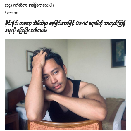
(၁၄) ရက်ဆိုတာ အချိန်ခဏလေးပါ။
6 years ago
နိုင်းနိုင်း ကတော့ အိမ်ထဲမှာ နေခြင်းအားဖြင့် Covid ရောဂါကို ကာကွယ်ကြဖို့
အခုလို ပြောပြလာပါတယ်။