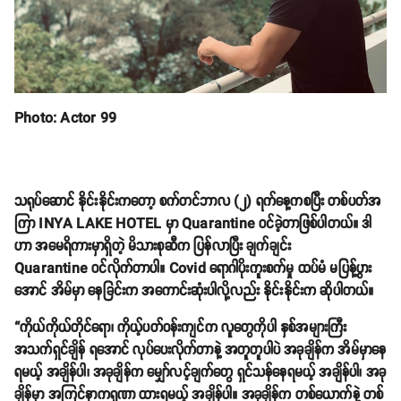
Photo: Actor 99
သရုပ်ဆောင် နိုင်းနိုင်းကတော့ စက်တင်ဘာလ (၂) ရက်နေ့ကစပြီး တစ်ပတ်အ
ကြာ INYA LAKE HOTEL မှာ Quarantine ဝင်ခဲ့တာဖြစ်ပါတယ်။ ဒါ
ဟာ အမေရိကားမှာရှိတဲ့ မိသားစုဆီက ပြန်လာပြီး ချက်ချင်း
Quarantine ဝင်လိုက်တာပါ။ Covid ရောဂါပိုးကူးစက်မှု ထပ်မံ မပြန့်ပွား
အောင် အိမ်မှာ နေခြင်းက အကောင်းဆုံးပါလို့လည်း နိုင်းနိုင်းက ဆိုပါတယ်။
“ကိုယ်ကိုယ်တိုင်ရော၊ ကိုယ့်ပတ်ဝန်းကျင်က လူတွေကိုပါ နှစ်အများကြီး
အသက်ရှင်ချိန် ရအောင် လုပ်ပေးလိုက်တာနဲ့ အတူတူပါပဲ အခုချိန်က အိမ်မှာနေ
ရမယ့် အချိန်ပါ၊ အခုချိန်က မျှော်လင့်ချက်တွေ ရှင်သန်နေရမယ့် အချိန်ပါ၊ အခု
ချိန်မှာ အကြင်နာကရုဏာ ထားရမယ့် အချိန်ပါ။ အခုချိန်က တစ်ယောက်နဲ့ တစ်