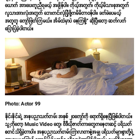
ယောက် အားပေးကူညီရမယ့် အချိန်ပါ။ ကိုယ့်အတွက်၊ ကိုယ့်မိသားစုအတွက်
လူသားအားလုံးအတွက် ဘေးကင်းလုံခြုံဖို့ကမိမိတာဝန်ပါ။ ခက်ခဲပေမယ့်
အတူတူ ကျော်ဖြတ်ကြမယ်။ အိမ်ထဲမှာပဲ နေကြစို့” ဆိုပြီးတော့ ဆက်လက်
ပြောပြခဲ့ပါတယ်။
Photo: Actor 99
နိုင်းနိုင်းရဲ့ အနုပညာသက်တမ်း အနှစ် ၂၀ကျော်ကို ရောက်ရှိနေပြီဖြစ်ပါတယ်။
သူ့ကိုတော့ Music Video တွေ၊ ဗီဒီယိုဇာတ်ကားတွေကနေတဆင့် ပရိသတ်
စတင်သိရှိခဲ့တာပါ။ အနုပညာသက်တမ်းကြာလာတာနဲ့အမျှ ပရိသတ်များစွာတို့ရဲ့