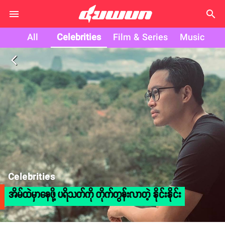
search
All
Celebrities
Film & Series
Music
arrow_back_ios
Celebrities
အိမ်ထဲမှာနေဖို့ ပရိသတ်ကို တိုက်တွန်းလာတဲ့ နိုင်းနိုင်း