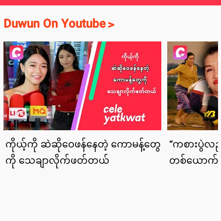
Duwun On Youtube
>