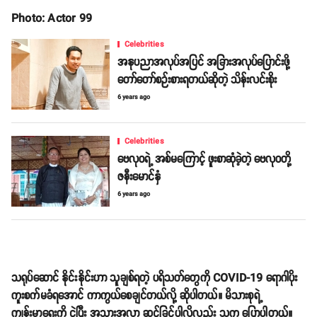
Photo: Actor 99
Celebrities
အနုပညာအလုပ်အပြင် အခြားအလုပ်ပြောင်းဖို့
တော်တော်စဉ်းစားရတယ်ဆိုတဲ့ သိန်းလင်းစိုး
6 years ago
Celebrities
ဗေလုဝရဲ့ အစ်မကြောင့် ဖူးစာဆုံခဲ့တဲ့ ဗေလုဝတို့
ဇနီးမောင်နှံ
6 years ago
သရုပ်ဆောင် နိုင်းနိုင်းဟာ သူချစ်ရတဲ့ ပရိသတ်တွေကို COVID-19 ရောဂါပိုး
ကူးစက်မခံရအောင် ကာကွယ်စေချင်တယ်လို့ ဆိုပါတယ်။ မိသားစုရဲ့
ကျန်းမာရေးကို ငဲ့ပြီး အသွားအလာ ဆင်ခြင်ပါလို့လည်း သူက ပြောပါတယ်။