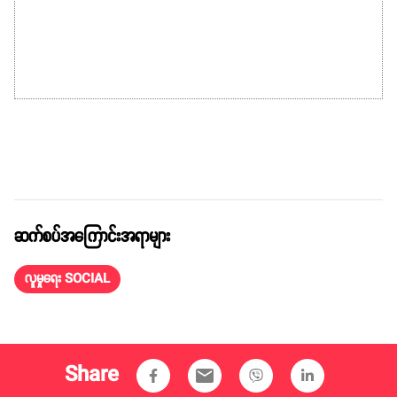
ဆက်စပ်အကြောင်းအရာများ
လူမှုရေး SOCIAL
Share
email