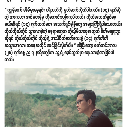
“ ကျွန်တော် အိမ်မှာနေရင်း ပရိသတ်ကို နှုတ်ဆက်လိုက်ပါတယ်။ (၁၄) ရက်ဆို
တဲ့ ကာလဟာ အင်မတန်မှ တိုတောင်းလွန်းလှပါတယ်။ ကိုယ်အသက်ရှင်နေ
မယ်ဆိုရင် (၁၄) ရက်ထက်မက အသက်ရှင်ချိန်တွေ အများကြီးရှိပါသေးတယ်။
ကိုယ်ကိုယ်တိုင် သွားလာခဲ့တဲ့ နေရာတွေက ကိုယ့်မိသားစုအတွက် စိတ်မချရဘူး
ဆိုရင် ကိုယ်ကိုယ်တိုင် ကိုယ့်ရဲ့ အသိစိတ်ဓာတ်လေးနဲ့ (၁၄) ရက်တိတိ
အသွားအလာ၊ အနေအထိုင် ဆင်ခြင်လိုက်ပါ။ ” ဆိုပြီးတော့ စက်တင်ဘာလ
(၂၈) ရက်နေ့ ည ၇ နာရီကျော်က သူ့ရဲ့ ဖေ့စ်ဘွတ်မှာ ရေးသားခဲ့တာဖြစ်ပါ
တယ်။