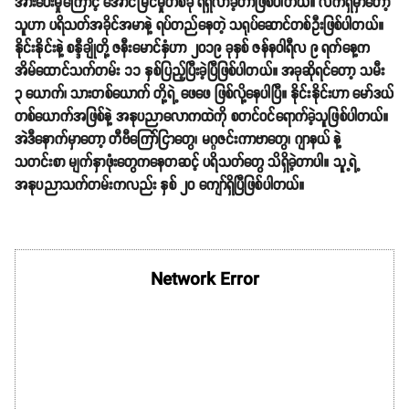
အားပေးမှုကြောင့် အောင်မြင်မှုတစ်ခု ရရှိလာခဲ့တာဖြစ်ပါတယ်။ လက်ရှိမှာတော့
သူဟာ ပရိသတ်အခိုင်အမာနဲ့ ရပ်တည်နေတဲ့ သရုပ်ဆောင်တစ်ဦးဖြစ်ပါတယ်။
နိုင်းနိုင်းနဲ့ စန္ဒီချိုတို့ ဇနီးမောင်နှံဟာ ၂၀၁၉ ခုနှစ် ဇန်နဝါရီလ ၉ ရက်နေ့က
အိမ်ထောင်သက်တမ်း ၁၁ နှစ်ပြည့်ပြီးခဲ့ပြီဖြစ်ပါတယ်။ အခုဆိုရင်တော့ သမီး
၃ ယောက်၊ သားတစ်ယောက် တို့ရဲ့ ဖေဖေ ဖြစ်လို့နေပါပြီ။ နိုင်းနိုင်းဟာ မော်ဒယ်
တစ်ယောက်အဖြစ်နဲ့ အနုပညာလောကထဲကို စတင်ဝင်ရောက်ခဲ့သူဖြစ်ပါတယ်။
အဲဒီနောက်မှာတော့ တီဗီကြော်ငြာတွေ၊ မဂ္ဂဇင်းကာဗာတွေ၊ ဂျာနယ် နဲ့
သတင်းစာ မျက်နှာဖုံးတွေကနေတဆင့် ပရိသတ်တွေ သိရှိခဲ့တာပါ။ သူ့ရဲ့
အနုပညာသက်တမ်းကလည်း နှစ် ၂၀ ကျော်ရှိပြီဖြစ်ပါတယ်။