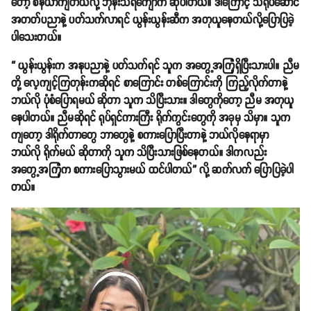
တော့ စီနီယာကျတယ်လို့ ဘုန်းသီရိကျော်က ဆိုပါတယ်။ ဒါကြောင့် သရုပ်ဆောင်
အတတ်ပညာနဲ့ ပတ်သက်လာရင် ယွန်းယွန်းဆီက အတုယူနေတယ်လို့ပြောပြခဲ့
ပါသေးတယ်။
“ ယွန်းယွန်းက အနုပညာနဲ့ ပတ်သက်ရင် သူက အတွေ့အကြုံရှိပြီးသားပါ။ ညီမ
တို့ လေ့ကျင့်ကြတုန်းကဆိုရင် စာကြောင်း တစ်ကြောင်းကို ကြည့်လိုက်တာနဲ့
ဘယ်လို ပုံစံပြောရမယ် ဆိုတာ သူက သိပြီးသား။ ဒါတွေကိုတော့ ညီမ အတုယူ
နေပါတယ်။ ညီမဆိုရင် ရုပ်ရှင်ကားကြီး ရိုက်ကွင်းတွေကို အခုမှ သိမှာ။ သူက
ကျတော့ ဒါရိုက်တာတွေ ဘာတွေနဲ့ စကားပြောပြီးတာနဲ့ ဘယ်လိုနေရာမှာ
ဘယ်လို ရိုက်မယ် ဆိုတာကို သူက သိပြီးသားဖြစ်နေတယ်။ ဒါကလည်း
အတွေ့အကြုံက စကားပြောသွားမယ် ထင်ပါတယ်” လို့ ဆက်လက် ပြောပြခဲ့ပါ
တယ်။