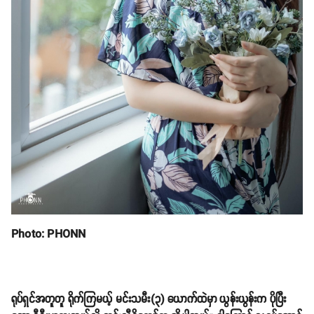
Photo: PHONN
ရုပ်ရှင်အတူတူ ရိုက်ကြမယ့် မင်းသမီး(၃) ယောက်ထဲမှာ ယွန်းယွန်းက ပိုပြီး