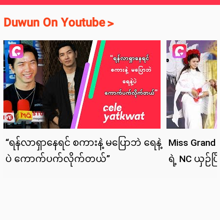
Duwun On Youtube
>