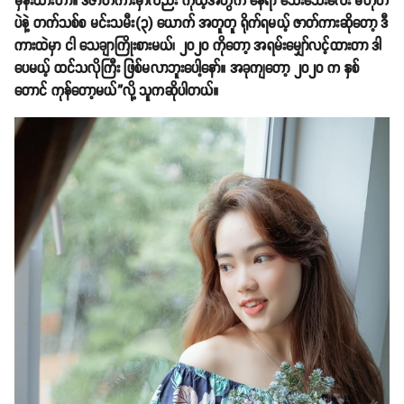
မှန်းထားတာ။ ဒီဇာတ်ကားမှာလည်း ကိုယ့်အတွက် နေရာ သေးသေးလေး မဟုတ်
ပဲနဲ့ တက်သစ်စ မင်းသမီး(၃) ယောက် အတူတူ ရိုက်ရမယ့် ဇာတ်ကားဆိုတော့ ဒီ
ကားထဲမှာ ငါ သေချာကြိုးစားမယ်၊ ၂၀၂၀ ကိုတော့ အရမ်းမျှော်လင့်ထားတာ ဒါ
ပေမယ့် ထင်သလိုကြီး ဖြစ်မလာဘူးပေါ့နော်။ အခုကျတော့ ၂၀၂၀ က နှစ်
တောင် ကုန်တော့မယ်”လို့ သူကဆိုပါတယ်။