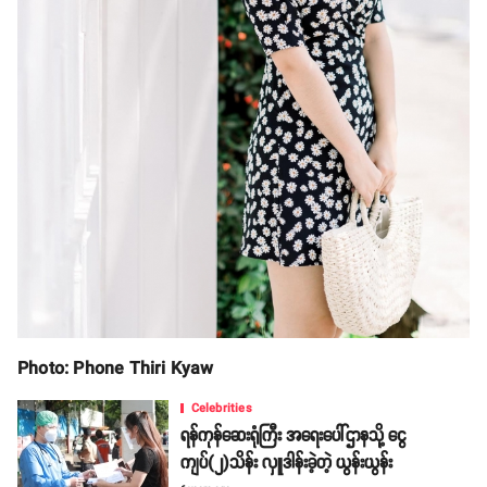
Photo: Phone Thiri Kyaw
Celebrities
ရန်ကုန်ဆေးရုံကြီး အရေးပေါ်ဌာနသို့ ငွေ
ကျပ်(၂)သိန်း လှူဒါန်းခဲ့တဲ့ ယွန်းယွန်း