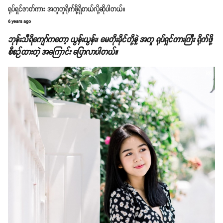
ရုပ်ရှင်ဇာတ်ကား အတူတူရိုက်ဖို့ရှိတယ်လို့ဆိုပါတယ်။
6 years ago
ဘုန်းသီရိကျော်ကတော့ ယွန်းယွန်း၊ မေတိုးခိုင်တို့နဲ့ အတူ ရုပ်ရှင်ကားကြီး ရိုက်ဖို့
စီစဉ်ထားတဲ့ အကြောင်း ပြောလာပါတယ်။