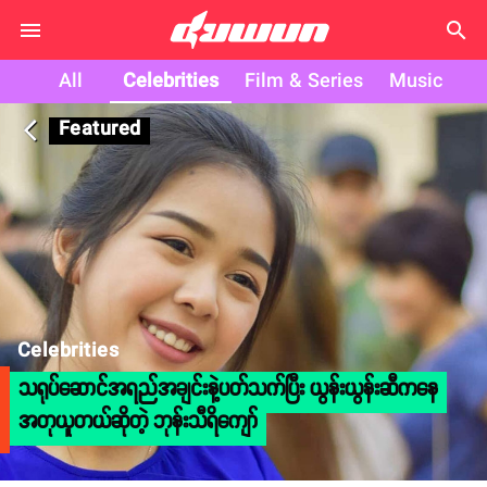
search
All
Celebrities
Film & Series
Music
Featured
arrow_back_ios
Celebrities
သရုပ်ဆောင်အရည်အချင်းနဲ့ပတ်သက်ပြီး ယွန်းယွန်းဆီကနေ
အတုယူတယ်ဆိုတဲ့ ဘုန်းသီရိကျော်