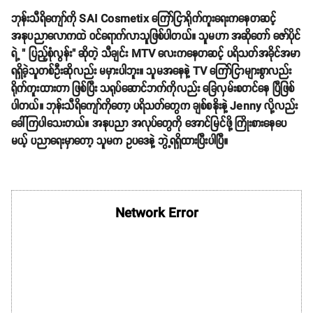
ဘုန်းသီရိကျော်ကို SAI Cosmetix ကြော်ငြာရိုက်ကူးရေးကနေတဆင့်
အနုပညာလောကထဲ ဝင်ရောက်လာသူဖြစ်ပါတယ်။ သူမဟာ အဆိုတော် ဇော်ပိုင်
ရဲ့ " ပြည့်စုံလွန်း" ဆိုတဲ့ သီချင်း MTV လေးကနေတဆင့် ပရိသတ်အခိုင်အမာ
ရရှိခဲ့သူတစ်ဦးဆိုလည်း မမှားပါဘူး။ သူမအနေနဲ့ TV ကြော်ငြာများစွာလည်း
ရိုက်ကူးထားတာ ဖြစ်ပြီး သရုပ်ဆောင်ဘက်ကိုလည်း ခြေလှမ်းစတင်‌‌နေ ပြီဖြစ်
ပါတယ်။ ဘုန်းသီရိကျော်ကိုတော့ ပရိသတ်တွေက ချစ်စနိုးနဲ့ Jenny လို့လည်း
ခေါ်ကြပါသေးတယ်။ အနုပညာ အလုပ်တွေကို အောင်မြင်ဖို့ ကြိုးစားနေပေ
မယ့် ပညာရေးမှာတော့ သူမက ဥပဒေနဲ့ ဘွဲ့ရရှိထားပြီးပါပြီ။