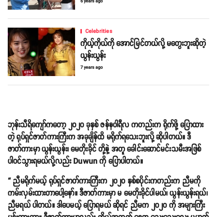
6 years ago
Celebrities
ကိုယ့်ကိုယ်ကို အောင်မြင်တယ်လို့ မတွေးဘူးဆိုတဲ့
ယွန်းယွန်း
7 years ago
ဘုန်းသီရိကျော်ကတော့ ၂၀၂၀ ခုနှစ် ဇန်နဝါရီလ ကတည်းက ရိုက်ဖို့ ပြောထား
တဲ့ ရုပ်ရှင်ဇာတ်ကားကြီးက အခုချိန်ထိ မရိုက်ရသေးဘူးလို့ ဆိုပါတယ်။ ဒီ
ဇာတ်ကားမှာ ယွန်းယွန်း၊ မေတိုးခိုင် တို့နဲ့ အတူ ခေါင်းဆောင်မင်းသမီးအဖြစ်
ပါဝင်သွားရမယ်လို့လည်း Duwun ကို ပြောပါတယ်။
“ ညီမရိုက်မယ့် ရုပ်ရှင်ဇာတ်ကားကြီးက ၂၀၂၀ နှစ်စပိုင်းကတည်းက ညီမကို
ကမ်းလှမ်းထားတာပေါ့နော်။ ဒီဇာတ်ကားမှာ မ မေတိုးခိုင်ပါမယ်၊ ယွန်းယွန်းရယ်၊
ညီမရယ် ပါတယ်။ ဒါပေမယ့် ပြောရမယ် ဆိုရင် ညီမက ၂၀၂၀ ကို အများကြီး