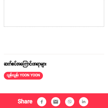
ဆက်စပ်အကြောင်းအရာများ
ယွန်းယွန်း YOON YOON
Share
email