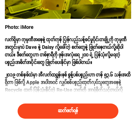
Photo: iMore
လက်ရှိမှာ ကုမ္ပဏီအနေနဲ့ ထုတ်ကုန် ပြန်လည်သန့်စင်မှုပိုင်းတချို့ကို ကုမ္ပဏီ
အတွင်းမှာပဲ Dave နဲ့ Daisy လို့ခေါ်တဲ့ စက်တွေနဲ့ ဖြုတ်နေတယ်လို့ဆိုပါ
တယ်။ ဒီစက်တွေဟာ တစ်နာရီကို ဖုန်းအလုံးရေ ၂၀၀ ရဲ့ ပြန်သုံးလို့မရတဲ့
ပစ္စည်းအစိတ်အပိုင်းတွေ ဖြုတ်ပေးနိုင်မှာ ဖြစ်ပါတယ်။
၂၀၁၉ တစ်နှစ်ထဲမှာ အီလက်ထရွန်းနစ် စွန့်ပစ်ပစ္စည်းဟာ တန် ၅၃.၆ သန်းအထိ
ရှိတာ ဖြစ်လို့ Apple အပါအဝင် လျှပ်စစ်ပစ္စည်းထုတ်လုပ်သူတွေအနေနဲ့
Recycle ထက် ပြန်သုံးနိုင်တဲ့ Re-Use ဘက်ကို အာရုံစိုက်သင့်တယ်လို့
လည်း ဝေဖန်မှုတွေ ရှိနေပါတယ်။
ဆက်ဖတ်ရန်