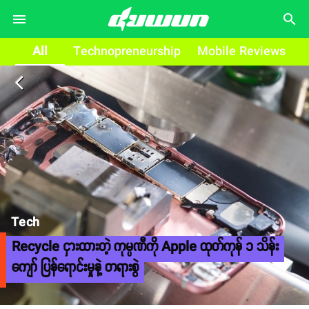
search
All
Technopreneurship
Mobile Reviews
arrow_back_ios
Tech
Recycle ငှားထားတဲ့ ကုမ္ပဏီကို Apple ထုတ်ကုန် ၁ သိန်း
ကျော် ပြန်ရောင်းမှုနဲ့ တရားစွဲ