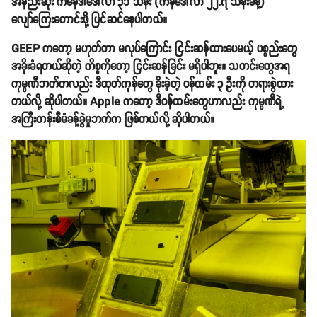
အနည်းဆုံး ကနေဒါဒေါ်လာ ၃၁ သန်း (ကန်ဒေါ်လာ ၂၂.၇ သန်းခန့်)
လျော်ကြေးတောင်းဖို့ ပြင်ဆင်နေပါတယ်။
GEEP ကတော့ မဟုတ်တာ မလုပ်ကြောင်း ငြင်းဆန်ထားပေမယ့် ပစ္စည်းတွေ
အခိုးခံရတယ်ဆိုတဲ့ ကိစ္စကိုတော့ ငြင်းဆန်ခြင်း မရှိပါဘူး။ သတင်းတွေအရ
ကုမ္ပဏီဘက်ကလည်း ဒီထုတ်ကုန်တွေ ခိုးခဲ့တဲ့ ဝန်ထမ်း ၃ ဦးကို တရားစွဲထား
တယ်လို့ ဆိုပါတယ်။ Apple ကတော့ ဒီဝန်ထမ်းတွေဟာလည်း ကုမ္ပဏီရဲ့
အကြီးတန်းစီမံခန့်ခွဲမှုဘက်က ဖြစ်တယ်လို့ ဆိုပါတယ်။