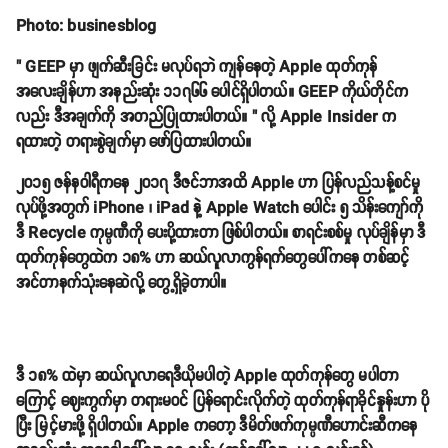
Photo: businesblog
" GEEP မှာ ဖျက်ဆီးခြင်း မလုပ်ရဘဲ ကျန်နေတဲ့ Apple ထုတ်ကုန်
အလေးချိန်ဟာ အနည်းဆုံး ၁၁၇၆၆ ပေါင်ရှိပါတယ်။ GEEP ကိုယ်တိုင်က
လည်း ဒီအချက်ကို အတည်ပြုထားပါတယ်။ " လို့ Apple Insider က
ရထားတဲ့ တရားစွဲချက်မှာ ဖော်ပြထားပါတယ်။
၂၀၁၅ ဇန်နဝါရီကနေ ၂၀၁၇ ဒီဇင်ဘာအထိ Apple ဟာ ပြန်လည်သန့်စင်မှု
လုပ်ဖို့အတွက် iPhone ၊ iPad နဲ့ Apple Watch ပေါင်း ၅ သိန်းကျော်ကို
ဒီ Recycle ကုမ္ပဏီကို ပေးပို့ထားတာ ဖြစ်ပါတယ်။ စာရင်းစစ်မှု လုပ်ချိန်မှာ ဒီ
ထုတ်ကုန်တွေထဲက ၁၈% ဟာ ဆယ်လူလာကွန်ရက်တွေပေါ်ကနေ တစ်ဆင့်
အင်တာနက်သုံးနေဆဲလို့ တွေ့ရှိခဲ့တာပါ။
ဒီ ၁၈% ထဲမှာ ဆယ်လူလာရေဒီယိုမပါတဲ့ Apple ထုတ်ကုန်တွေ မပါတာ
ကြောင့် ဈေးကွက်မှာ တရားမဝင် ပြန်ရောင်းလိုက်တဲ့ ထုတ်ကုန်ရာခိုင်နှုန်းဟာ ပို
ပြီး မြင့်မားဖို့ ရှိပါတယ်။ Apple ကတော့ ဒီမိတ်ဖက်ကုမ္ပဏီဟောင်းဆီကနေ