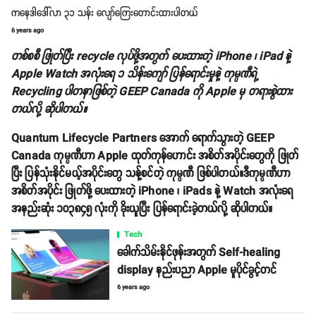
ကနေဒါဒေါ်လာ ၃၁ သန်း လျော်ကြေးတောင်းထားပါတယ်
6 years ago
တစ်စစီ ဖြုတ်ပြီး recycle လုပ်ဖို့အတွက် ပေးထားတဲ့ iPhone ၊ iPad နဲ့
Apple Watch အလုံးရေ ၁ သိန်းကျော် ပြန်ရောင်းမှုနဲ့ ကုမ္ပဏီရဲ့
Recycling ပါတနာဖြစ်တဲ့ GEEP Canada ကို Apple မှ တရားစွဲထား
တယ်လို့ ဆိုပါတယ်။
Quantum Lifecycle Partners အောက် ရောက်သွားတဲ့ GEEP
Canada ကုမ္ပဏီဟာ Apple ထုတ်ကုန်ဟောင်း အစိတ်အပိုင်းတွေကို ဖြုတ်
ပြီး ပြန်သုံးနိုင်မယ့်အပိုင်းတွေ သန့်စင်တဲ့ ကုမ္ပဏီ ဖြစ်ပါတယ်။ဒီကုမ္ပဏီဟာ
အစိတ်အပိုင်း ဖြုတ်ဖို့ ပေးထားတဲ့ iPhone ၊ iPads နဲ့ Watch အလုံးရေ
အနည်းဆုံး ၁၀၃၈၄၅ လုံးကို ခိုးယူပြီး ပြန်ရောင်းခဲ့တယ်လို့ ဆိုပါတယ်။
Tech
ခေါက်သိမ်းနိုင်ဖုန်းအတွက် Self-healing
display နည်းပညာ Apple မူပိုင်ခွင့်တင်
6 years ago