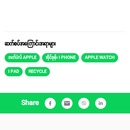
ဆက်စပ်အကြောင်းအရာများ
အက်ပဲလ် APPLE
အိုင်ဖုန်း I PHONE
APPLE WATCH
I PAD
RECYCLE
Share
email