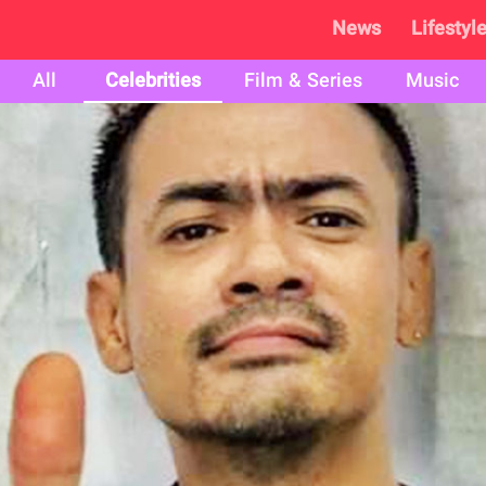
News
Lifestyl
All
Celebrities
Film & Series
Music