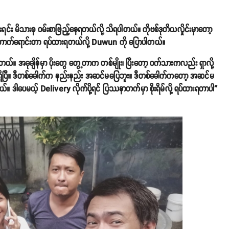
ရင်း မိသားစု ဝမ်းစာဖြည့်နေရတယ်လို့ သိရပါတယ်။ ကိုဗစ်ဒုတိယလှိုင်းမှာတော့
မီးတောက်ရောင်းတာ ရပ်ထားရတယ်လို့ Duwun ကို ပြောပါတယ်။
ယ်။ အခုချိန်မှာ ပိုးတွေ တွေ့တာက တစ်မျိုး၊ ပြီးတော့ ဝက်သားကလည်း ရှာလို့
ရှိပြီ။ ဒီတစ်ခေါက်က နည်းနည်း အဆင်မပြေဘူး။ ဒီတစ်ခေါက်ကတော့ အဆင်မ
။ ဒါပေမယ့် Delivery လိုက်ပို့ရင် ပြဿနာတက်မှာ စိုးရိမ်လို့ ရပ်ထားရတာပါ”