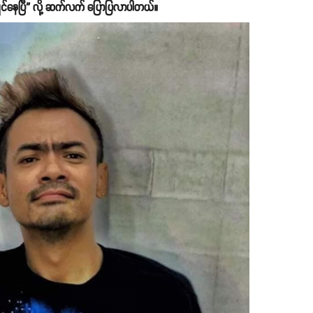
ချင်နေပြီ” လို့ ဆက်လက် ပြောပြလာပါတယ်။