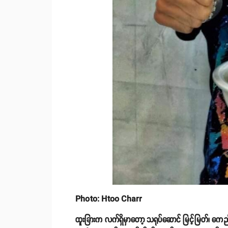
Photo: Htoo Charr
ထူးခြားက လက်ရှိမှာတော့ သရုပ်ဆောင် မြင့်မြတ်၊