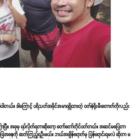
ု့ ဆိုပါတယ်။ ဒါကြောင့် ပရိသတ်အခိုင်အမာရရှိထားတဲ့ ဝက်နံရိုးမီးတောက်ကိုလည်း
ြာပြီ။ အခုမှ ရပ်လိုက်ရတာဆိုတော့ တော်တော်တိုင်ပတ်တယ်။ အဆင်မပြေတာ
ေအနေကို ဆက်ကြည့်ရဦးမယ်။ ဘယ်အချိန်ရောက်မှ ပြန်ရောင်းရမလဲ ဆိုတာ မ