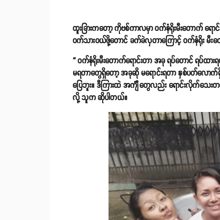
ထူးခြားကတော့ ကိုဗစ်ကာလမှာ ဝက်နံရိုးမီးတောက် ရောင်း
ဝက်သားဝယ်ဖို့တောင် ခက်ခဲလှတာကြောင့် ဝက်နံရိုး 
“ ဝက်နံရိုးမီးတောက်ရောင်းတာ အခု ရပ်တောင် ရပ်ထားရတ
မရတာတွေရှိတော့ အခုဆို မရောင်းရတာ နှစ်ပတ်လောက်
ပြေဘူး။ ဒီကြားထဲ အင်္ကျီတွေလည်း ရောင်းလိုက်သေးတယ်
လို့ သူက ဆိုပါတယ်။