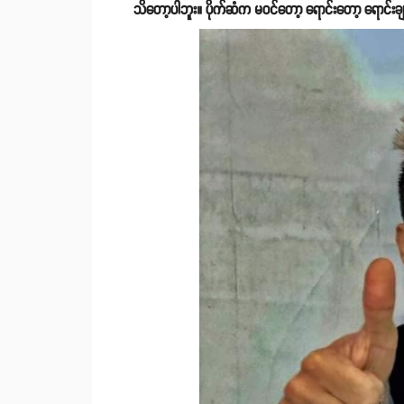
သိတော့ပါဘူး။ ပိုက်ဆံက မဝင်တော့ ရောင်းတော့ ရောင်း