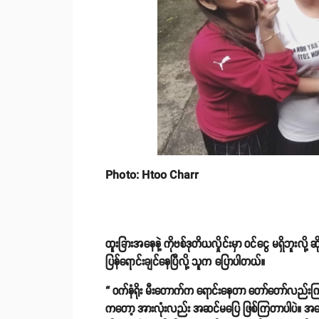
Photo: Htoo Charr
ထူးခြားအနေနဲ့ ကိုဗစ်ဒုတိယလှိုင်းမှာ ဝင်ငွေ မရှိဘူးလိ
ပြန်ရောင်းချင်နေပြီလို့ သူက ပြောပါတယ်။
“ ဝက်နံရိုး မီးတောက်က ရောင်းနေတာ တော်တော်လည်းက
ကတော့ အားလုံးလည်း အဆင်မပြေ ဖြစ်ကြတာပါပဲ။ အခြ