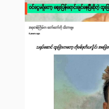
ဝင်ငွေမရှိတော့ ဈေးပြန်ရောင်းချင်နေပြီဆိုတဲ့ ထူးခြ
အခုတစ်ကြိမ်က တော်တော်ကို ထိတာဗျ။
6 years ago
သရုပ်ဆောင် ထူးခြားကတော့ ကိုဗစ်ဒုတိယလှိုင်း အခြေ