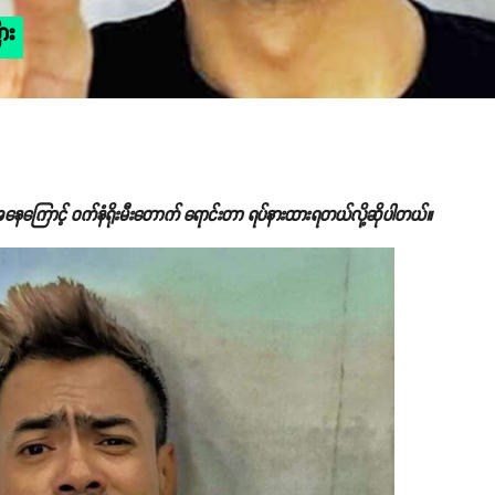
ား
အနေကြောင့် ဝက်နံရိုးမီးတောက် ရောင်းတာ ရပ်နားထားရတယ်လို့ဆိုပါတယ်။