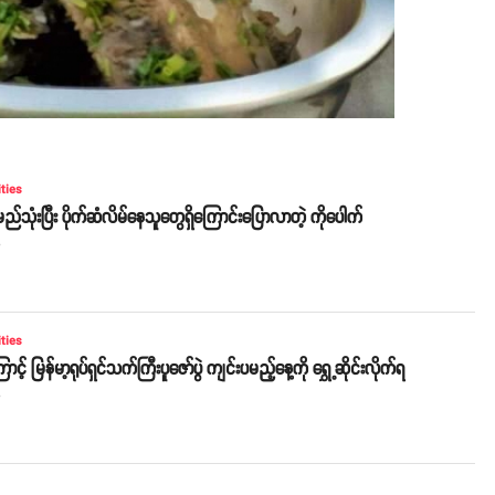
ities
မည်သုံးပြီး ပိုက်ဆံလိမ်နေသူတွေရှိကြောင်းပြောလာတဲ့ ကိုပေါက်
o
ities
ောင့် မြန်မာ့ရုပ်ရှင်သက်ကြီးပူဇော်ပွဲ ကျင်းပမည့်နေ့ကို ရွှေ့ဆိုင်းလိုက်ရ
o