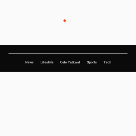
News
Lifestyle
Cele Yatkwat
Sports
Tech
Copyright © 2020 Duwun.
|
|
|
Privacy Policy
About Us
Jobs
Advertise with us