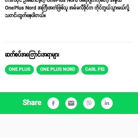
ကားလ်ပိုင် ဦးဆောင်ခဲ့တဲ့ OnePlus Nord ပရောဂျက်ကိုတော့ အိန္ဒိယ
OnePlus Nord အကြီးအကဲဖြစ်သူ အမ်မလီဒိုင်က ကိုင်တွယ်သွားမယ်လို့
သတင်းထွက်နေပါတယ်။
ဆက်စပ်အကြောင်းအရာများ
ONE PLUS
ONE PLUS NORD
CARL PEI
Share
email