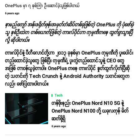
OnePlus မှာ ၇ နှစ်ကြာ ဦးဆောင်ခဲ့သူဖြစ်ပါတယ်
6 years ago
နာမည်ကျော် အန်းဒရိုက်ဖုန်းအမှတ်တံဆိပ်တစ်ခုဖြစ်တဲ့ OnePlus ကို ပုံဖော်ခဲ့
သူ နှစ်ဦးထဲက တစ်ယောက်ဖြစ်တဲ့ ကားလ်ပိုင်ဟာ ကုမ္ပဏီကနေ ထွက်ခွာသွားပြီ
လို့ ဆိုပါတယ်။
ကားလ်ပိုင်နဲ့ ပီတီလောင်တို့ဟာ ၂၀၁၃ ခုနှစ်မှာ OnePlus ကုမ္ပဏီကို ပူးပေါင်း
တည်ထောင်ခဲ့သူတွေ ဖြစ်ပြီး ကုမ္ပဏီရဲ့ ပူးတွဲတည်ထောင်သူနဲ့ CEO တွေ
အဖြစ် တာဝန်ယူခဲ့တာပါ။ OnePlus ကနေ ကားလ်ပိုင် နှုတ်ထွက်လိုက်ပြီဆို
တဲ့ သတင်းကို Tech Crunch နဲ့ Android Authority သတင်းတွေက
လည်း ဖော်ပြထားပါတယ်။
Tech
တန်ဖိုးနည်း OnePlus Nord N10 5G နဲ့
OnePlus Nord N100 တို့ ယခုလကုန် မိတ်
ဆက်ဖို့ရှိ
6 years ago