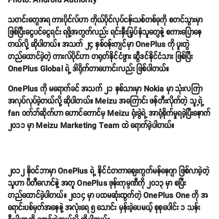
Photo: Android Authority
သတင်းတွေအရ ကားပိုင်လ်ဟာ ကိုယ်ပိုင်လုပ်ငန်းသစ်တစ်ခုကို စတင်သွားမှာ
ဖြစ်ပြီးငွေပင်ငွေရင်း ရဖို့အတွက်လည်း ရင်းနှီးမြှပ်နှံသူတွေနဲ့ စကားပြောနေ
တယ်လို့ ဆိုပါတယ်။ အသက် ၂၄ နှစ်ဝန်းကျင်မှာ OnePlus ကို ပူးတွဲ
တည်ထောင်ခဲ့တဲ့ ကားလ်ပိုင်ဟာ တရုတ်နိုင်ငံဖွား ဆွီဒင်နိုင်ငံသား ဖြစ်ပြီး
OnePlus Global ရဲ့ ဒါရိုက်တာဟောင်းလည်း ဖြစ်ပါတယ်။
OnePlus ကို မရောက်ခင် အသက် ၂၁ နှစ်သားမှာ Nokia မှာ သုံးလကြာ
အလုပ်လုပ်ခဲ့တယ်လို့ ဆိုပါတယ်။ Meizu အကြောင်း ဖန်တီးလိုက်တဲ့ သူ့ရဲ့
fan ဝက်ဘ်ဆိုက်ဟာ ဟောင်ကောင်မှ Meizu ရုံးခွဲရဲ့ အာရုံစိုက်မှုရခဲ့ပြီးနောက်
၂၀၁၁ မှာ Meizu Marketing Team ထဲ ရောက်ခဲ့ပါတယ်။
၂၀၁၂ နိုဝင်ဘာမှာ OnePlus ရဲ့ နိုင်ငံတကာဈေးကွက်မန်နေဂျာ ဖြစ်လာခဲ့တဲ့
သူဟာ ပီတီလောင်နဲ့ အတူ OnePlus ဖုန်းကုမ္ပဏီကို ၂၀၁၃ မှာ စပြီး
တည်ထောင်ခဲ့ပါတယ်။ ၂၀၁၄ မှာ ပထမဆုံးထွက်တဲ့ OnePlus One ကို အ
ရောင်းပစ်မှတ်အနေနဲ့ အလုံးရေ ၅ သောင်း မှန်းခဲ့ပေမယ့် စုစုပေါင်း ၁ သန်း