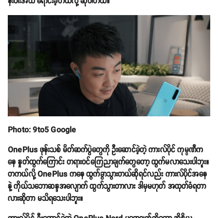
နီးပါးအထိ ရောင်းခဲ့တယ်လို့ ဆိုပါတယ်။
Photo: 9to5 Google
OnePlus ဖုန်းသစ် မိတ်ဆက်ပွဲတွေကို ဦးဆောင်ခဲ့တဲ့ ကားလ်ပိုင် ကုမ္ပဏီက
နေ နှုတ်ထွက်ကြောင်း တရားဝင်ကြေညာချက်တွေတော့ ထွက်မလာသေးပါဘူး။
တကယ်လို့ OnePlus ကနေ ထွက်ခွာသွားတယ်ဆိုရင်လည်း ကားလ်ပိုင်အနေ
နဲ့ ကိုယ်သဘောဆန္ဒအလျောက် ထွက်သွားတာလား ဒါမှမဟုတ် အထုတ်ခံရတာ
လားဆိုတာ မသိရသေးပါဘူး။