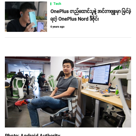
Tech
OnePlus တည်ထောင်သူနဲ့ အင်တာဗျူးမှာ မြင်ခဲ့
ရတဲ့ OnePlus Nord ဒီဇိုင်း
6 years ago