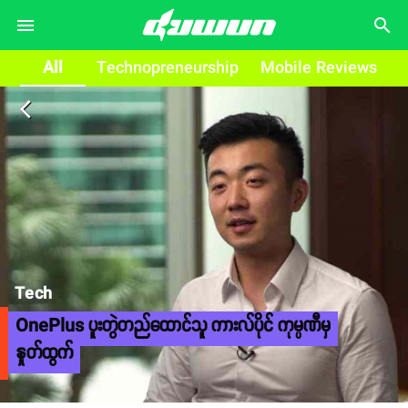
search
All
Technopreneurship
Mobile Reviews
arrow_back_ios
Tech
OnePlus ပူးတွဲတည်ထောင်သူ ကားလ်ပိုင် ကုမ္ပဏီမှ
နှုတ်ထွက်