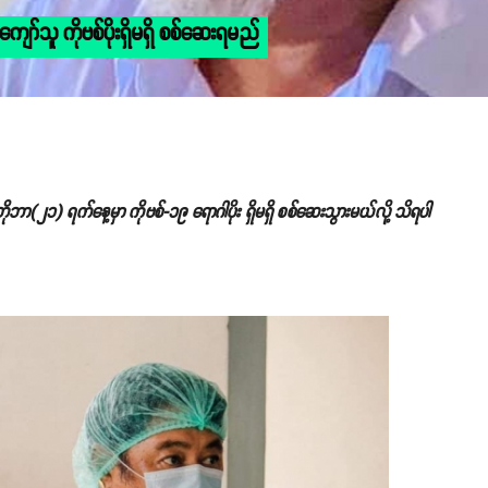
ကျော်သူ ကိုဗစ်ပိုးရှိမရှိ စစ်ဆေးရမည်
ာ(၂၁) ရက်နေ့မှာ ကိုဗစ်-၁၉ ရောဂါပိုး ရှိမရှိ စစ်ဆေးသွားမယ်လို့ သိရပါ