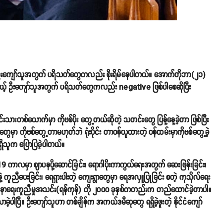
ရှိတဲ့ ဦးကျော်သူအတွက် ပရိသတ်တွေကလည်း စိုးရိမ်နေပါတယ်။ အောက်တိုဘာ(၂၁)
ေးမယ့် ဦးကျော်သူအတွက် ပရိသတ်တွေကလည်း negative ဖြစ်ပါစေဆိုပြီး
းသားတစ်ယောက်မှာ ကိုဗစ်ပိုး တွေ့တယ်ဆိုတဲ့ သတင်းတွေ ပြန့်နေ့ခဲ့တာ ဖြစ်ပြီး
ှာ ကိုဗစ်တွေ့တာမဟုတ်ဘဲ ရုံးပိုင်း တာဝန်ယူထားတဲ့ ဝန်ထမ်းမှာကိုဗစ်တွေ့ခဲ့
ရှိသူက ပြောပြခဲ့ပါတယ်။
 ကာလမှာ ဈာပနပို့ဆောင်ခြင်း၊ ရောဂါပိုးကာကွယ်ရေးအတွက် ဆေးဖြန်းခြင်း၊
ူညီပေးခြင်း၊ ရေရှားပါးတဲ့ ကျေးရွာတွေမှာ ရေအလှူပြုခြင်း စတဲ့ ကုသိုလ်ရေး
 နာရေးကူညီမှုအသင်း(ရန်ကုန်) ကို ၂၀၀၀ ခုနှစ်ကတည်းက တည်ထောင်ခဲ့တာပါ။
ဲ့ပါပြီ။ ဦးကျော်သူဟာ တစ်ချိန်က အကယ်ဒမီဆုတွေ ရရှိခဲ့ဖူးတဲ့ နိုင်ငံကျော်