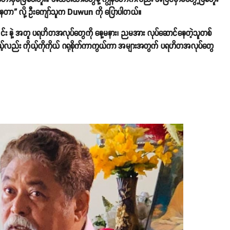
နေတာ” လို့ ဦးကျော်သူက Duwun ကို ပြောပါတယ်။
း နဲ့ အတူ ပရဟိတအလုပ်တွေကို နေ့မနား၊ ညမအား လုပ်ဆောင်နေတဲ့သူတစ်
ေမယ့်လည်း ကိုယ့်ကိုကိုယ် ဂရုစိုက်ကာကွယ်ကာ အများအတွက် ပရဟိတအလုပ်တွေ