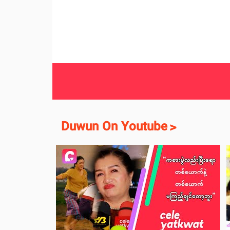
Duwun On Youtube
>