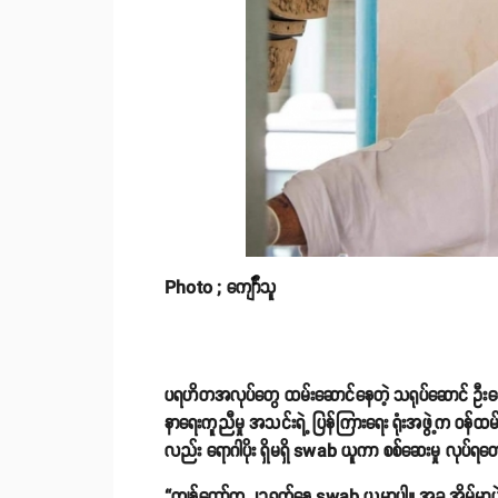
Photo ; ကျော်််သူ
ပရဟိတအလုပ်တွေ ထမ်းဆောင်နေတဲ့ သရုပ်ဆောင် ဦးကျော်
နာရေးကူညီမှု အသင်းရဲ့ ပြန်ကြားရေး ရုံးအဖွဲ့က ဝန်ထမ်းတ
လည်း ရောဂါပိုး ရှိမရှိ swab ယူကာ စစ်ဆေးမှု လုပ်ရတေ
“ကျွန်တော်က ၂၁ရက်နေ့ swab ယူမှာပါ။ အခု အိမ်မှာပ