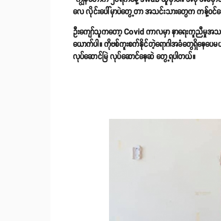
လေ လိုင်းပေါ်မှာပဲတွေ့တာ အသင်းသားတွေက ကန့်ဝင်
ဦးကျော်သူကတော့ Covid ကာလမှာ နာရေးကူညီမှုအသင်
ယောက်ပါ။ ကိုဗစ်ကူးစက်နိုင်တဲ့ရောဂါအခံတွေရှိနေပ
လုပ်ဆောင်မြဲ လုပ်ဆောင်နေဆဲ တွေ့ရပါတယ်။