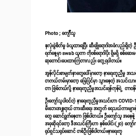
Photo ; ကျော်််သူ
နှလုံးခွဲစိတ်မှု ခံယူထားရပြီး ဆီးချိုရောဂါအခံလည်း
ရက်နေ့မှာ swab ယူကာ ကိုဗစ်ရောဂါပိုး ရှိမရှိ စစ်ဆ
ဆုတောင်းပေးထားကြတာလည်း တွေ့ရပါတယ်။
အွန်လိုင်းစာမျက်နှာတွေပေါ်မှာတော့ နာရေးကူညီမှု အသင်
တကယ်တမ်းမှာတော့ မြေပြင်မှာ သွားနေတဲ့ အသင်းသားတွေမ
တာ ဖြစ်တယ်လို့ နာရေးကူညီမှုအသင်းရန်ကုန်ရဲ့ တာဝန်
ဦးကျော်သူပါဝင်တဲ့ နာရေးကူညီမှုအသင်းဟာ COVID-19
မီးဘေးအန္တရာယ် တားဆီးရေး အတွက် ရေသယ်ကားများနဲ့ က
တွေ ဆောင်ရွက်နေတာ ဖြစ်ပါတယ်။ ဦးကျော်သူ အနေနဲ့
အခုဆိုရင်တော့ ဒီအသင်းကြီးဟာ နှစ်ပေါင်း(၂၀) ကျော်လာခ
ရုပ်ရှင်သရုပ်ဆောင် တစ်ဦးဖြစ်ပါတယ်။နာရေးကူ