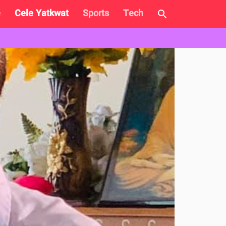
e
Cele Yatkwat
Sports
Tech