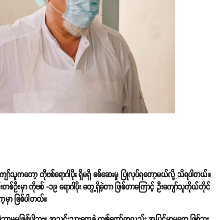
သူကတော့ ကိုဗစ်ရောဂါပိုး ရှိမရှိ စစ်ဆေးမှု ပြုလုပ်ရတော့မယ်လို့ သိရပါတယ်။
စ်ဦးမှာ ကိုဗစ် -၁၉ ရောဂါပိုး တွေ့ရှိခဲ့တာ ဖြစ်တာကြောင့် ဦးကျော်သူကိုယ်တိုင်
ာ့မှာ ဖြစ်ပါတယ်။
ဲဘာမှမဖြစ်ပါဘူး။ အသင်းသားတွေနဲ့ ကျွန်တော်ကလည်း အပြင်မှာမတွေ့ဖြစ်ဘူး