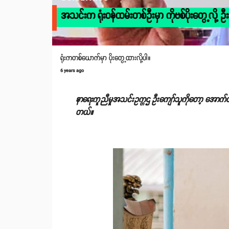
အသင်းက ရုံးဝန်ထမ်းတစ်ဦးမှာ ကိုဗစ်ပိုးတွေ့လို့ ဦး
ရုံးကတစ်ယောက်မှာ ပိုးတွေ့ထားလို့ပါ။
6 years ago
နာရေးကူညီမှုအသင်းဥက္ကဌ ဦးကျော်သူကိုတော့ အောက်တိုဘ
တယ်။