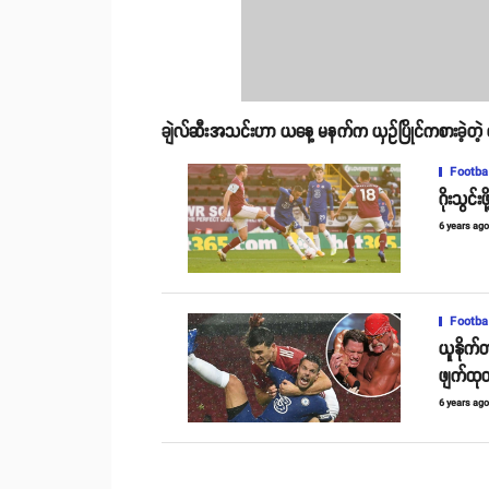
ချဲလ်ဆီးအသင်းဟာ ယနေ့ မနက်က ယှဥ်ပြိုင်ကစားခဲ့တဲ့ ရန်းန
Footba
ဂိုးသွင်
6 years ag
Footba
ယူနိုက်
ဖျက်ထုတ်
6 years ag