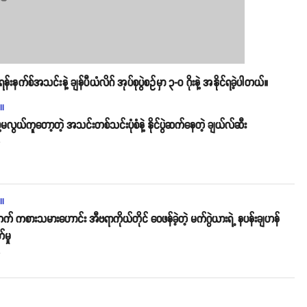
က်စ်အသင်းနဲ့ ချန်ပီယံလိဂ် အုပ်စုပွဲစဥ်မှာ ၃-၀ ဂိုးနဲ့ အနိုင်ရခဲ့ပါတယ်။
ll
းဖို့မလွယ်ကူတော့တဲ့ အသင်းတစ်သင်းပုံစံနဲ့ နိုင်ပွဲဆက်နေတဲ့ ချယ်လ်ဆီး
o
ll
တက် ကစားသမား‌ဟောင်း အီဗရာကိုယ်တိုင် ဝေဖန်ခဲ့တဲ့ မက်ဂွဲယားရဲ့ နပန်းချဟန်
မှု
o