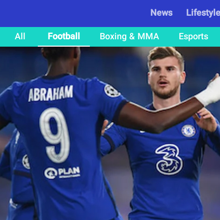
News
Lifestyl
All
Football
Boxing & MMA
Esports