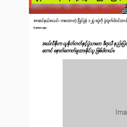
အာဆင်နယ်အသင်း ကစးထားတဲ့ ပြိုင်ပွဲစုံ ၁၂ပွဲ ၈ပွဲကို ပွဲထွက်ပါဝင်ထာ
6 years ago
အယ်လီနီဟာ ယူနိုက်တက်နှင့်ပွဲသာမက ဒီရာသီ နည်းပြ
တောင် နောက်ကောက်ချထားနိုင်သူ ဖြစ်ပါတယ်။