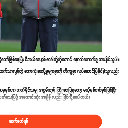
ော်ဖြစ်နေပြီး စီဘယ်လော့စ်၊ဇာခါတို့ကိုတောင် နောက်‌ကောက်ချထားနိုင်သူပါ။
သာလွန်တဲ့ ဘောလုံးပေးပို့မှုများစွာကို တိကျစွာ လုပ်ဆောင်ပြနိုင်ခဲ့သူလည်း
်ဟာ တတ်နိုင်သမျှ အစွမ်းကုန် ကြိုးစားပြရတော့ မယ့်နှစ်တစ်နှစ်ဖြစ်ပြီး
သက်သေပြဖို့ အကောင်းဆုံး အချိန် လည်း ဖြစ်လို့နေပါတယ်။
စား ၄ပွဲနိုင် ၃ပွဲရှုံး ၁၂မှတ်နဲ့ အဆင့် ၉နေရာမှာ ရပ် တည်နေပါတယ်။
ဆက်ဖတ်ရန်