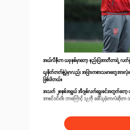
အယ်လီနီဟာ ယခုနှစ်မှာတော့ နည်းပြအာတီတာရဲ့ လက်စွဲတ
ယူနိုက်တက်နဲ့ပွဲမှာလည်း အခြားကစားသမားတွေအားလုံးထက်
ဖြစ်ပါတယ်။
အသက် ၂၈နှစ်အရွယ် အီဂျစ်လက်ရွေးစင်အတွက်တော့ ယခုနှစ
အာစင်ဝင်းဂါး ဘာကြောင့် သူ့ကို ခေါ်ယူခဲ့တာလဲဆိုတာ 
အာဆင်နယ်အသင်းကတော့ လက်ရှိ ပရီးမီးယားလိဂ်မှာ ၇ပွဲက