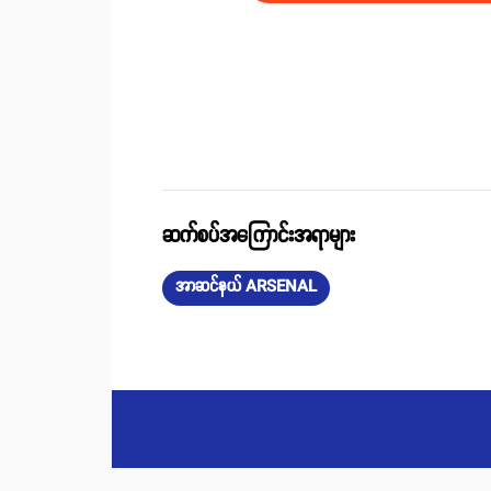
ဆက်စပ်အကြောင်းအရာများ
အာဆင်နယ် ARSENAL