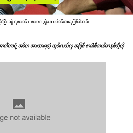
းနိုင်ပြီး ၁ပွဲ လူစားဝင် ကစားကာ ၃ပွဲသာ မပါဝင်ထားသူဖြစ်ပါတယ်။
အာတီတာရဲ့ အဓိက အားထားရတဲ့ ကွင်းလယ်လူ အဖြစ် ဇာခါ၊စီဘယ်လော့စ်တို့ကို