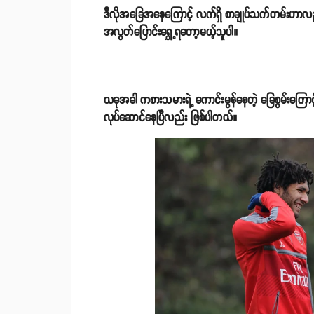
ဒီလိုအခြေအနေကြောင့် လက်ရှိ စာချုပ်သက်တမ်းဟာလည်
အလွတ်ပြောင်းရွှေ့ရတော့မယ့်သူပါ။
ယခုအခါ ကစားသမားရဲ့ ကောင်းမွန်နေတဲ့ ခြေစွမ်းကြောင
လုပ်ဆောင်နေပြီလည်း ဖြစ်ပါတယ်။