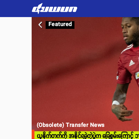
Featured
arrow_back_ios
(Obsolete) Transfer News
ယူနိုက်တက်ကို အနိုင်ရခဲ့တဲ့ပွဲက ခြေစွမ်းကြောင့