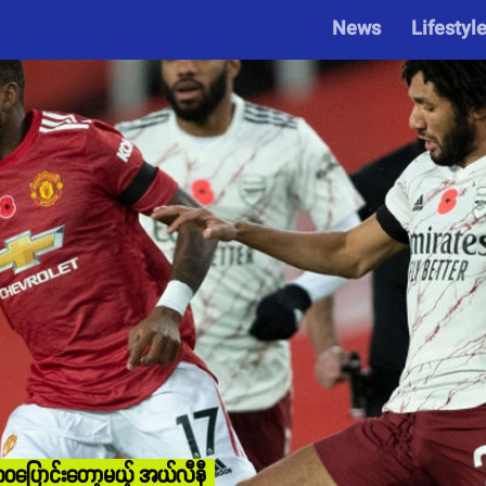
News
Lifestyl
် ဘဝပြောင်းတော့မယ့် အယ်လီနီ