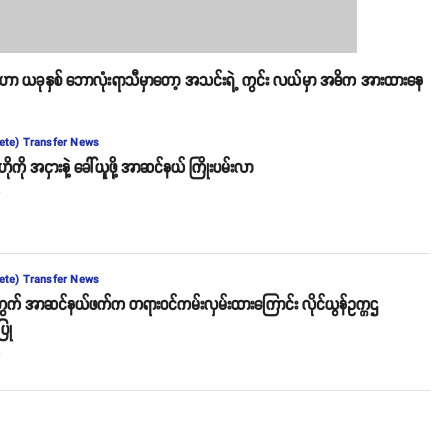
ာ ယခုနှစ် ဘောလုံးရာသီမှာတော့ အသင်းရဲ့ ကွင်း လယ်မှာ အဓိက အားထားနေ
ete) Transfer News
်ဟိုကို အငှားနဲ့ ခေါ်ယူဖို့ အာဆင်နယ် ကြိုးပမ်းလာ
o
ete) Transfer News
ွက် အာဆင်နယ်ဖက်က တရားဝင်ကမ်းလှမ်းထားကြောင်း လိုင်ယွန်ဥက္ကဌ
ြု
o