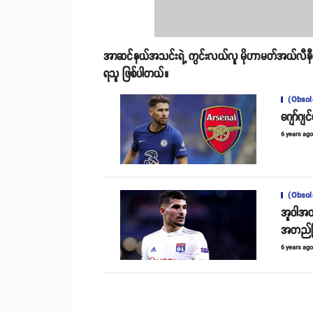
အာဆင်နယ်အသင်းရဲ့ ကွင်းလယ်လူ မိုဟာမတ်အယ်လီနီဟ
ရသူ ဖြစ်ပါတယ်။
(Obsol
ဂျော်ဂျင
6 years ag
(Obsol
အူဝါအတ
အတည်ပ
6 years ag