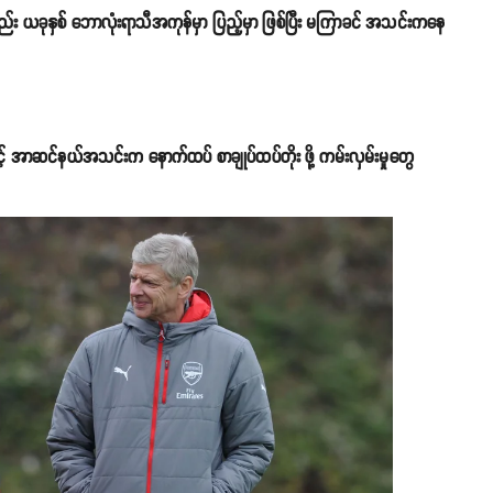
း ယခုနှစ် ဘောလုံးရာသီအကုန်မှာ ပြည့်မှာ ဖြစ်ပြီး မကြာခင် အသင်းကနေ
့် အာဆင်နယ်အသင်းက နောက်ထပ် စာချုပ်ထပ်တိုး ဖို့ ကမ်းလှမ်းမှုတွေ