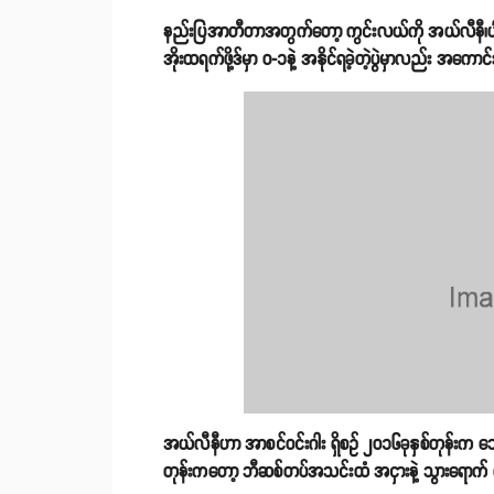
နည်းပြအာတီတာအတွက်တော့ ကွင်းလယ်ကို အယ်လီနီ၊ပါတေးအ
အိုးထရက်ဖို့ဒ်မှာ ၀-၁နဲ့ အနိုင်ရခဲ့တဲ့ပွဲမှာလည်း အကောင
အယ်လီနီဟာ အာစင်ဝင်းဂါး ရှိစဥ် ၂၀၁၆ခုနှစ်တုန်းက
တုန်းကတော့ ဘီဆစ်တပ်အသင်းထံ အငှားနဲ့ သွားရောက်