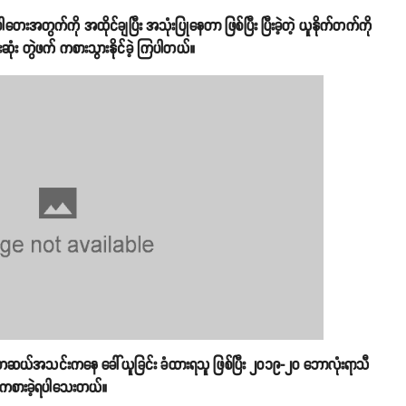
တွက်ကို အထိုင်ချပြီး အသုံးပြုနေတာ ဖြစ်ပြီး ပြီးခဲ့တဲ့ ယူနိုက်တက်ကို
်းဆုံး တွဲဖက် ကစားသွားနိုင်ခဲ့ ကြပါတယ်။
 ဘေဆယ်အသင်းကနေ ခေါ်ယူခြင်း ခံထားရသူ ဖြစ်ပြီး ၂၀၁၉-၂၀ ဘောလုံးရာသီ
 ကစားခဲ့ရပါသေးတယ်။