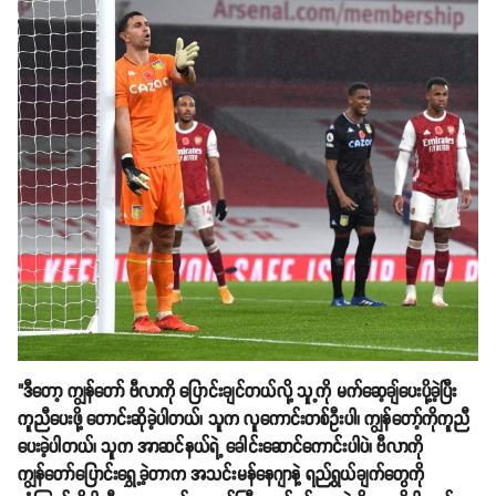
"ဒီတော့ ကျွန်တော် ဗီလာကို ပြောင်းချင်တယ်လို့ သူ့ကို မက်ဆေ့ချ်ပေးပို့ခဲ့ပြီး
ကူညီပေးဖို့ တောင်းဆိုခဲ့ပါတယ်၊ သူက လူကောင်းတစ်ဦးပါ၊ ကျွန်တော့်ကိုကူညီ
ပေးခဲ့ပါတယ်၊ သူက အာဆင်နယ်ရဲ့ ခေါင်းဆောင်ကောင်းပါပဲ၊ ဗီလာကို
ကျွန်တော်ပြောင်းရွှေ့ခဲ့တာက အသင်းမန်နေဂျာနဲ့ ရည်ရွယ်ချက်တွေကို