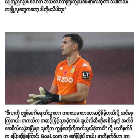
ယုံကြည်လို့ပါ၊ ဗီလာက ဘယ်လောက်ကြီးကျယ်ခမ်းနားလဲဆိုတာ သိပါတယ်၊
တချို့လူတွေကတော့ ဒါကိုမသိပါဘူး"
"ဗီလာကို ကျွန်တော်ရောက်သွားတာ ကစားသမားဘဝတဆင့်နိမ့်တယ်လို့ ထင်နေ
ကြတယ်၊ တကယ်က တဆင့်မြင့်သွားခဲ့တာပါ၊ ချယ်လ်ဆီးကိုအနိုင်ရတဲ့ အက်ဖ်
အေဗိုလ်လုပွဲအပြီးမှာ သူတို့က ကျွန်တော့်ကိုဆက်သွယ်ခဲ့တာပါ" လို့ မာတီနက်ဇ်
က ပြောဆိုခဲ့ကြောင်း Goal.com က ဖော်ပြခဲ့ပါတယ်။ မာတီနက်ဇ်ဟာ အာ