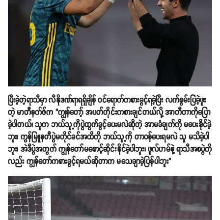
ပြီးခဲ့တဲ့ရာသီမှာ လီနိုဒဏ်ရာရရှိချိန် ဝင်ရောက်ကစားခွင့်ရခဲ့ပြီး လက်စွမ်းပြခဲ့ဖူး
တဲ့ မာတီနက်ဇ်က "ကျွန်တော့် အပတ်တိုင်းကစားချင်တယ်လို့ အာတီတာကိုပြော
ခဲ့ပါတယ်၊ သူက ဘယ်သူ့ကိုပွဲထွက်ခွင့်ပေးမလဲဆိုတဲ့ အာမခံချက်ကို မပေးနိုင်ခဲ့
ဘူး၊ ကွန်မြူနတီပွဲမတိုင်ခင်အထိကို ဘယ်သူ့ကို တာဝန်ပေးရမလဲ သူ မသိခဲ့ပါ
ဘူး၊ အဲဒီပွဲအတွက် ကျွန်တော်မစောင့်ဆိုင်းနိုင်ခဲ့ပါဘူး၊ ဖူလ်ဟမ်နဲ့ ရာသီအစပွဲကို
လည်း ကျွန်တော်ကစားခွင့်ရမယ်ဆိုတာက မသေချာခဲ့ပြန်ပါဘူး"