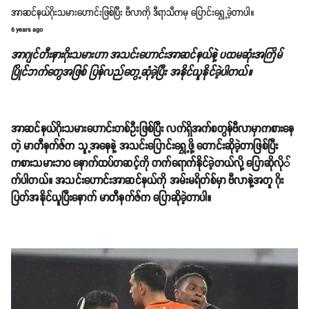
အာဆင်နယ်ဂိုးသမားဟောင်းဖြစ်ပြီး ဗီလာကို ဒီရာသီကမှ ပြောင်းရွှေ့ခဲ့တာပါ။
6 years ago
အာဂျင်တီးနားဂိုးသမားဟာ အသင်းဟောင်းအာဆင်နယ်နဲ့ ပထမဆုံးအကြိမ်
ပြိုင်ဘက်တွေအဖြစ် ပြန်လည်တွေ့ဆုံခဲ့ပြီး အနိုင်ယူနိုင်ခဲ့ပါတယ်။
အာဆင်နယ်ဂိုးသမားဟောင်းတစ်ဦးဖြစ်ပြီး လက်ရှိအက်စတွန်ဗီလာမှာကစားနေ
တဲ့ မာတီနက်ဇ်က သူ့အနေနဲ့ အသင်းပြောင်းရွှေ့ဖို့ တောင်းဆိုခဲ့တာဖြစ်ပြီး
ကစားသမားဘဝ နောက်ထပ်တဆင့်ကို တက်ရောက်နိုင်ခဲ့တယ်လို့ ပြောဆိုလို်
က်ပါတယ်။ အသင်းဟောင်းအာဆင်နယ်ကို အမ်းမရိတ်စ်မှာ ဗီလာနဲ့အတူ ဂိုး
ပြတ်အနိုင်ယူပြီးနောက် မာတီနက်ဇ်က ပြောဆိုခဲ့တာပါ။