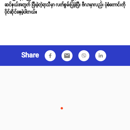
ဆင်နယ်အတွက် ပြီးခဲ့တဲ့ရာသီမှာ လက်စွမ်းပြခဲ့ပြီး ဗီလာမှာလည်း ပုံစံကောင်းကို
ပိုင်ဆိုင်နေခဲ့ပါတယ်။
Share
email