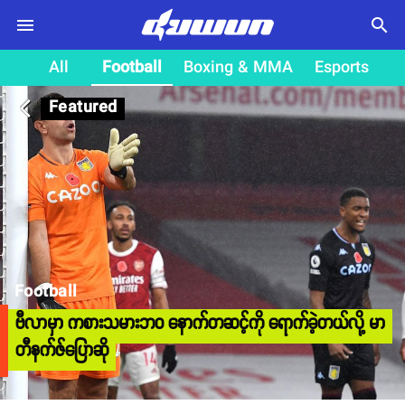
search
All
Football
Boxing & MMA
Esports
Featured
arrow_back_ios
Football
ဗီလာမှာ ကစားသမားဘဝ နောက်တဆင့်ကို ရောက်ခဲ့တယ်လို့ မာ
တီနက်ဇ်ပြောဆို