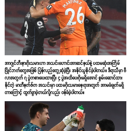
အာဂျင်တီးနားဂိုးသမားဟာ အသင်းဟောင်းအာဆင်နယ်နဲ့ ပထမဆုံးအကြိမ်
ပြိုင်ဘက်တွေအဖြစ် ပြန်လည်တွေ့ဆုံခဲ့ပြီး အနိုင်ယူနိုင်ခဲ့ပါတယ်။ ဒီရာသီမှာ ဗီ
လာအတွက် ၇ ပွဲကစားပေးထားပြီး ၄ ပွဲအထိပေးဂိုးမရှိအောင် စွမ်းဆောင်ထား
နိုင်တဲ့ မာတီနက်ဇ်က အသင်းမှာ ပထမဂိုးသမားနေရာအတွက် အာမခံချက်မရှိ
တာကြောင့် ထွက်ခွာခဲ့တယ်လို့လည်း ဝန်ခံခဲ့ပါတယ်။