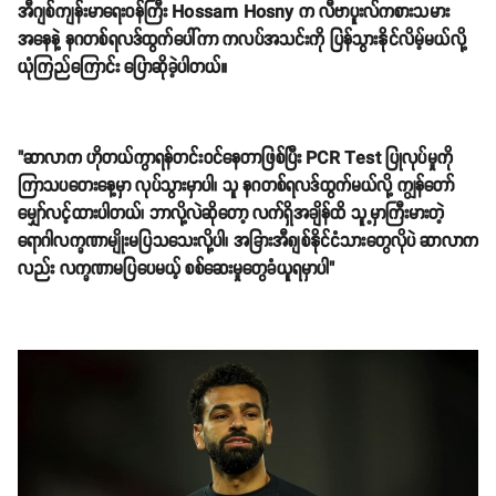
အီဂျစ်ကျန်းမာရေးဝန်ကြီး Hossam Hosny က လီဗာပူးလ်ကစားသမား
အနေနဲ့ နဂတစ်ရလဒ်ထွက်ပေါ်ကာ ကလပ်အသင်းကို ပြန်သွားနိုင်လိမ့်မယ်လို့
ယုံကြည်ကြောင်း ပြောဆိုခဲ့ပါတယ်။
"ဆာလာက ဟိုတယ်ကွာရန်တင်းဝင်နေတာဖြစ်ပြီး PCR Test ပြုလုပ်မှုကို
ကြာသပတေးနေ့မှာ လုပ်သွားမှာပါ၊ သူ နဂတစ်ရလဒ်ထွက်မယ်လို့ ကျွန်တော်
မျှော်လင့်ထားပါတယ်၊ ဘာလို့လဲဆိုတော့ လက်ရှိအချိန်ထိ သူ့မှာကြီးမားတဲ့
ရောဂါလက္ခဏာမျိုးမပြသသေးလို့ပါ၊ အခြားအီ၈ျစ်နိုင်ငံသားတွေလိုပဲ ဆာလာက
လည်း လက္ခဏာမပြပေမယ့် စစ်ဆေးမှုတွေခံယူရမှာပါ"