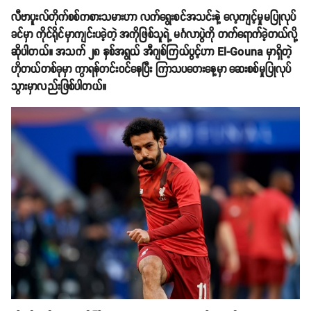
လီဗာပူးလ်တိုက်စစ်ကစားသမားဟာ လက်ရွေးစင်အသင်းနဲ့ လေ့ကျင့်မှုမပြုလုပ်
ခင်မှာ ကိုင်ရိုင်မှာကျင်းပခဲ့တဲ့ အကိုဖြစ်သူရဲ့ မင်္ဂလာပွဲကို တက်ရောက်ခဲ့တယ်လို့
ဆိုပါတယ်။ အသက် ၂၈ နှစ်အရွယ် အီဂျစ်ကြယ်ပွင့်ဟာ El-Gouna မှာရှိတဲ့
ဟိုတယ်တစ်ခုမှာ ကွာရန်တင်းဝင်နေပြီး ကြာသပတေးနေ့မှာ ဆေးစစ်မှုပြုလုပ်
သွားမှာလည်းဖြစ်ပါတယ်။