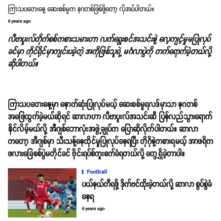
ကြာသပတေးနေ့ ဆေးစစ်မှုက နဂတစ်ဖြစ်ဖို့တော့ လိုအပ်ပါတယ်။
6 years ago
လီဗာပူးလ်တိုက်စစ်ကစားသမားဟာ လက်ရွေးစင်အသင်းနဲ့ လေ့ကျင့်မှုမပြုလုပ်
ခင်မှာ ကိုင်ရိုင်မှာကျင်းပခဲ့တဲ့ အကိုဖြစ်သူရဲ့ မင်္ဂလာပွဲကို တက်ရောက်ခဲ့တယ်လို့
ဆိုပါတယ်။
ကြာသပတေးနေ့မှာ နောက်ဆုံးပြုလုပ်မယ့် ဆေးစစ်မှုရလဒ်မှာသာ နဂတစ်
အဖြေထွက်ခဲ့မယ်ဆိုရင် ဆာလာဟာ လီဗာပူးလ်အသင်းဆီ ပြန်လည်သွားရောက်
နိုင်လိမ့်မယ်လို့ အီဂျစ်ဘောလုံးအဖွဲ့ချုပ်က ပြောဆိုလိုက်ပါတယ်။ ဆာလာ
ကတော့ အီဂျစ်မှာ သီးသန့်နေထိုင်မှုပြုလုပ်နေရပြီး တိုဂိုနဲ့ကစားရမယ့် အာဖရိက
ဖလားခြေစစ်ပွဲမတိုင်ခင် ဗိုင်းရပ်စ်ကူးစက်ခံရတယ်လို့ တွေ့ရှိခဲ့တာပါ။
Football
ပယ်နယ်တီရဖို့ ဒိုက်ဗင်ထိုးခဲ့တယ်လို့ ဆာလာ စွပ်စွဲခံ
နေရ
6 years ago