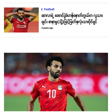
Football
ဆာလာရဲ့ အောင်ပွဲခံဟန်နောက်ကွယ်က လူသား
ချင်း စာနာမှု(သို့)မြင့်မြတ်နှလုံးသားပိုင်ရှင်
6 years ago