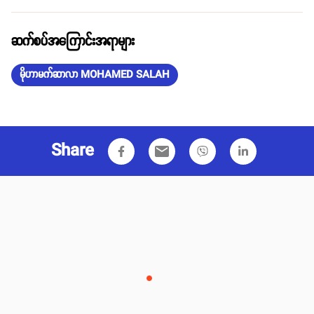
ဆက်စပ်အကြောင်းအရာများ
မိုဟာမက်ဆာလာ MOHAMED SALAH
Share
email