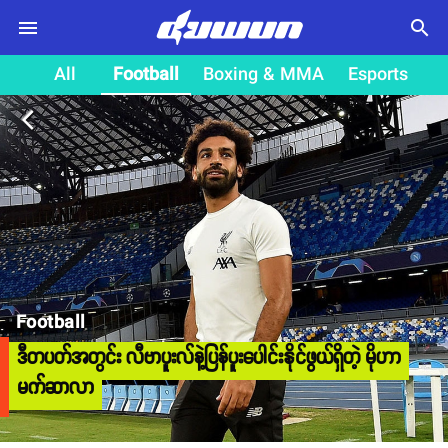
search
All
Football
Boxing & MMA
Esports
arrow_back_ios
Football
ဒီတပတ်အတွင်း လီဗာပူးလ်နဲ့ပြန်ပူးပေါင်းနိုင်ဖွယ်ရှိတဲ့ မိုဟာ
မက်ဆာလာ