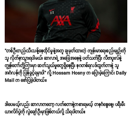
"တစ်ဦးတည်းသီးသန့်နေထိုင်မှုနဲ့အတူ ချမှတ်ထားတဲ့ ကျန်းမာရေးစည်းမျဉ်းကို
သူ လိုက်နာသွားရပါမယ်၊ ဆာလာရဲ့ အခြေအနေနဲ့ ပတ်သက်ပြီး လီဗာပူးလ်နဲ့
ကျွန်တော်တို့ကြားမှာ ဆက်သွယ်မှုတွေရှိနေပြီး နဂတစ်ရလဒ်ထွက်တာနဲ့ သူ
အင်္ဂလန်ကို ပြန်ခွင့်ရမှာပါ" လို့ Hossam Hosny က ပြောခဲ့ကြောင်း Daily
Mail က ဖော်ပြခဲ့ပါတယ်။
ဒါပေမယ့်လည်း ဆာလာကတော့ လက်စတာနဲ့ကစားရမယ့် တနင်္ဂနွေနေ့၊ ပရီးမီး
ယားလိဂ်ပွဲကို လွဲချော်ဦးမှာဖြစ်တယ်လို့ သိရပါတယ်။