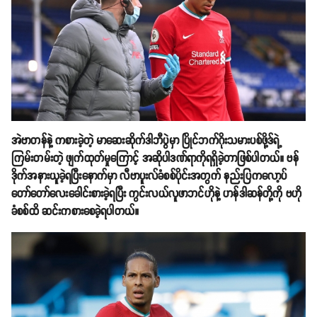
အဲဗာတန်နဲ့ ကစားခဲ့တဲ့ မာဆေးဆိုက်ဒါဘီပွဲမှာ ပြိုင်ဘက်ဂိုးသမားပစ်ဖို့ဒ်ရဲ့
ကြမ်းတမ်းတဲ့ ဖျက်ထုတ်မှုကြောင့် အဆိုပါဒဏ်ရာကိုရရှိခဲ့တာဖြစ်ပါတယ်။ ဗန်
ဒိုက်အနားယူခဲ့ရပြီးနောက်မှာ လီဗာပူးလ်ခံစစ်ပိုင်းအတွက် နည်းပြကလော့ပ်
တော်တော်လေးခေါင်းစားခဲ့ရပြီး ကွင်းလယ်လူဖာဘင်ဟိုနဲ့ ဟန်ဒါဆန်တို့ကို ဗဟို
ခံစစ်ထိ ဆင်းကစားစေခဲ့ရပါတယ်။