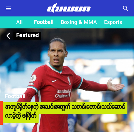
search
All
Football
Boxing & MMA
Esports
Featured
arrow_back_ios
Football
အကျပ်ရိုက်နေတဲ့ အသင်းအတွက် သတင်းကောင်းသယ်ဆောင်
လာခဲ့တဲ့ ဗန်ဒိုက်