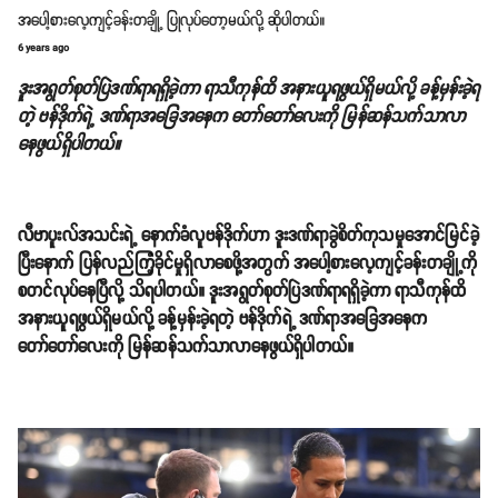
အပေါ့စားလေ့ကျင့်ခန်းတချို့ ပြုလုပ်တော့မယ်လို့ ဆိုပါတယ်။
6 years ago
ဒူးအရွတ်စုတ်ပြဲဒဏ်ရာရရှိခဲ့ကာ ရာသီကုန်ထိ အနားယူရဖွယ်ရှိမယ်လို့ ခန့်မှန်းခဲ့ရ
တဲ့ ဗန်ဒိုက်ရဲ့ ဒဏ်ရာအခြေအနေက တော်တော်လေးကို မြန်ဆန်သက်သာလာ
နေဖွယ်ရှိပါတယ်။
လီဗာပူးလ်အသင်းရဲ့ နောက်ခံလူဗန်ဒိုက်ဟာ ဒူးဒဏ်ရာခွဲစိတ်ကုသမှုအောင်မြင်ခဲ့
ပြီးနောက် ပြန်လည်ကြံ့ခိုင်မှုရှိလာစေဖို့အတွက် အပေါ့စားလေ့ကျင့်ခန်းတချို့ကို
စတင်လုပ်နေပြီလို့ သိရပါတယ်။ ဒူးအရွတ်စုတ်ပြဲဒဏ်ရာရရှိခဲ့ကာ ရာသီကုန်ထိ
အနားယူရဖွယ်ရှိမယ်လို့ ခန့်မှန်းခဲ့ရတဲ့ ဗန်ဒိုက်ရဲ့ ဒဏ်ရာအခြေအနေက
တော်တော်လေးကို မြန်ဆန်သက်သာလာနေဖွယ်ရှိပါတယ်။