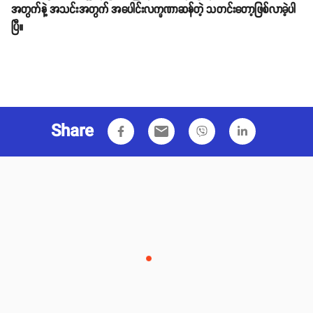
အတွက်နဲ့ အသင်းအတွက် အပေါင်းလက္ခဏာဆန်တဲ့ သတင်းတော့ဖြစ်လာခဲ့ပါ
ပြီ။
Share
email