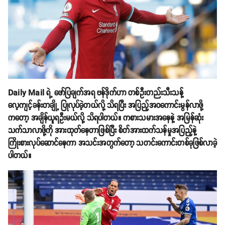
Daily Mail ရဲ့ ဖော်ပြချက်အရ ဗန်ဒိုက်ဟာ တစ်ဦးတည်းသီးသန့်
လေ့ကျင့်ခန်းတချို့ ပြုလုပ်ခဲ့တယ်လို့ သိရပြီး အပြည့်အဝကောင်းမွန်လာဖို့
ကတော့ အချိန်ယူရဦးမယ်လို့ သိရပါတယ်။ ကစားသမားအနေနဲ့ အမြန်ဆုံး
သက်သာလာဖို့ကို အားထုတ်နေတာဖြစ်ပြီး စိတ်အားထက်သန်မှုအပြည့်နဲ့
ကြိုးစားလုပ်ဆောင်နေကာ အသင်းအတွက်တော့ သတင်းကောင်းတစ်ခုဖြစ်လာခဲ့
ပါတယ်။