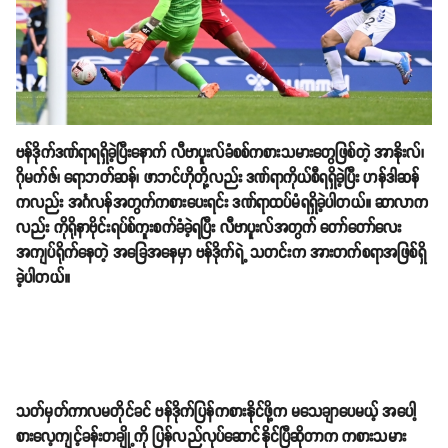
ဗန်ဒိုက်ဒဏ်ရာရရှိခဲ့ပြီးနောက် လီဗာပူးလ်ခံစစ်ကစားသမားတွေဖြစ်တဲ့ အာနိုးလ်၊
ဂိုမက်ဇ်၊ ရောဘတ်ဆန်၊ ဖာဘင်ဟိုတို့လည်း ဒဏ်ရာကိုယ်စီရရှိခဲ့ပြီး ဟန်ဒါဆန်
ကလည်း အင်္ဂလန်အတွက်ကစားပေးရင်း ဒဏ်ရာထပ်မံရရှိခဲ့ပါတယ်။ ဆာလာက
လည်း ကိုရိုနာဗိုင်းရပ်စ်ကူးစက်ခံခဲ့ရပြီး လီဗာပူးလ်အတွက် တော်တော်လေး
အကျပ်ရိုက်နေတဲ့ အခြေအနေမှာ ဗန်ဒိုက်ရဲ့ သတင်းက အားတက်စရာအဖြစ်ရှိ
ခဲ့ပါတယ်။
သတ်မှတ်ကာလမတိုင်ခင် ဗန်ဒိုက်ပြန်ကစားနိုင်ဖို့က မသေချာပေမယ့် အပေါ့
စားလေ့ကျင့်ခန်းတချို့ကို ပြန်လည်လုပ်ဆောင်နိုင်ပြီဆိုတာက ကစားသမား