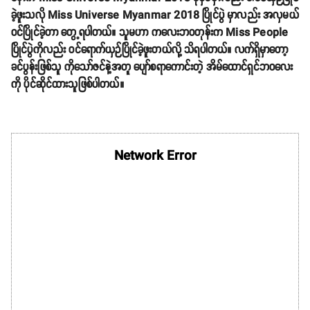
ခဲ့ဖူးသလို Miss Universe Myanmar 2018 ပြိုင်ပွဲ မှာလည်း အလှမယ်
ဝင်ပြိုင်ခဲ့တာ တွေ့ရပါတယ်။ သူမဟာ ကလေးဘဝတုန်းက Miss People
ပြိုင်ပွဲကိုလည်း ဝင်ရောက်ယှဉ်ပြိုင်ခဲ့ဖူးတယ်လို့ သိရပါတယ်။ လက်ရှိမှာတော့
ခင်ပွန်းဖြစ်သူ ကိုသော်ဇင်နဲ့အတူ ပျော်စရာကောင်းတဲ့ အိမ်ထောင်ရှင်ဘဝလေး
ကို ပိုင်ဆိုင်ထားသူဖြစ်ပါတယ်။