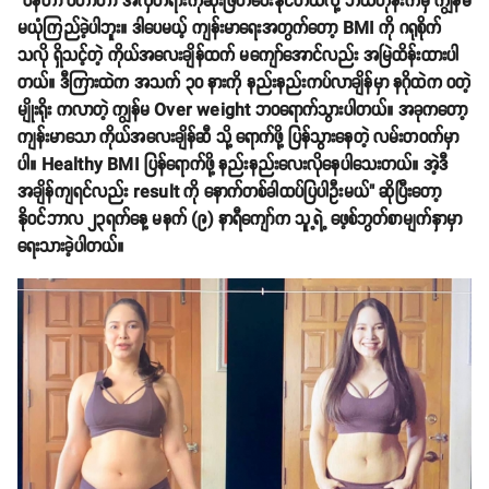
"ပိန်တာ ဝတာဟာ အလှတရားကိုဆုံးဖြတ်ပေးနိုင်တယ်လို့ ဘယ်တုန်းကမှ ကျွန်မ
မယုံကြည်ခဲ့ပါဘူး။ ဒါပေမယ့် ကျန်းမာရေးအတွက်တော့ BMI ကို ဂရုစိုက်
သလို ရှိသင့်တဲ့ ကိုယ်အလေးချိန်ထက် မကျော်အောင်လည်း အမြဲထိန်းထားပါ
တယ်။ ဒီကြားထဲက အသက် ၃၀ နားကို နည်းနည်းကပ်လာချိန်မှာ နဂိုထဲက ဝတဲ့
မျိုးရိုး ကလာတဲ့ ကျွန်မ Over weight ဘဝရောက်သွားပါတယ်။ အခုကတော့
ကျန်းမာသော ကိုယ်အလေးချိန်ဆီ သို့ ရောက်ဖို့ ပြန်သွားနေတဲ့ လမ်းတဝက်မှာ
ပါ။ Healthy BMI ပြန်ရောက်ဖို့ နည်းနည်းလေးလိုနေပါသေးတယ်။ အဲ့ဒီ
အချိန်ကျရင်လည်း result ကို နောက်တစ်ခါထပ်ပြပါဦးမယ်" ဆိုပြီးတော့
နိုဝင်ဘာလ ၂၃ရက်နေ့ မနက် (၉) နာရီကျော်က သူ့ရဲ့ ဖေ့စ်ဘွတ်စာမျက်နှာမှာ
ရေးသားခဲ့ပါတယ်။