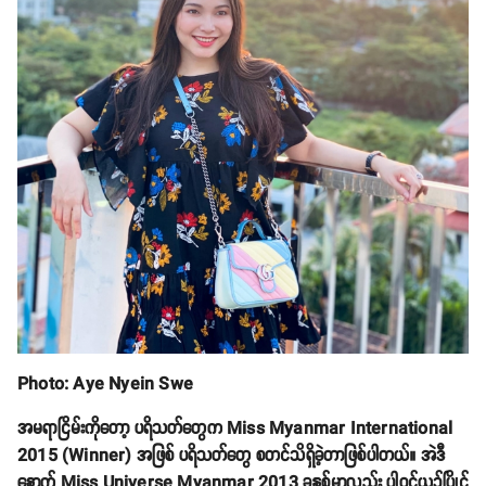
Photo: Aye Nyein Swe
အမရာငြိမ်းကိုတော့ ပရိသတ်တွေက Miss Myanmar International
2015 (Winner) အဖြစ် ပရိသတ်တွေ စတင်သိရှိခဲ့တာဖြစ်ပါတယ်။ အဲဒီ
နောက် Miss Universe Myanmar 2013 ခုနှစ်မှာလည်း ပါဝင်ယှဉ်ပြိုင်