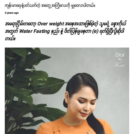
ကျန်းမာရေးနဲ့ပတ်သက်တဲ့ အတွေ့အကြုံလေးကို မျှဝေလာပါတယ်။
6 years ago
အမရာငြိမ်းကတော့ Over weight အနေအထားဖြစ်ခဲ့တဲ့ သူမရဲ့ ခန္ဓာကိုယ်
အတွက် Water Fasting နည်း နဲ့ ဝိတ်ပြန်ချနေတာ (၈) ရက်ရှိပြီလို့ဆိုပါ
တယ်။