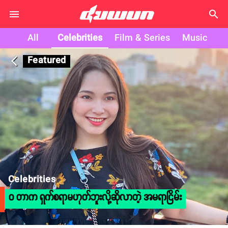
search
All
Celebrities
Film & Series
Music
Featured
arrow_back_ios
Celebrities
ဝ တာက ရှက်စရာမဟုတ်ဘူးလို့ဆိုလာတဲ့ အမရာငြိမ်း