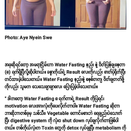
Photo: Aye Nyein Swe
အခုဆိုရင်တော့ အမရာငြိမ်းဟာ Water Fasting နည်း နဲ့ ဝိတ်ပြန်ချနေတာ
(၈) ရက်ရှိပြီလို့ဆိုပါတယ်။ ခန္ဓာကိုယ်ရဲ့ Result လေးကိုလည်း ဓာတ်ပုံရိုက်ပြီး
တင်ထားခဲ့ပါသေးတယ်။ Water Fasting နည်းနဲ့ စနစ်တကျ ဝိတ်ချတတ်ဖို့
ကိုလည်း သူမက သေသေချာချာလေး ပြောပြခဲ့ပါသေးတယ်။
" ဒါကတော့ Water Fasting ၈ ရက်တာရဲ့ Result ကိုပြရင်း
motivation လေးအားလုံးကိုပေးလိုက်တာပါ။ Water Fasting ဆိုတာ
ဘာဆိုဘာတစ်ခုမှ သစ်သီး၊ Vegetable တောင်မစားဘဲ ရေချည်းပဲသောက်
ပြီး digestive system ကို လုံးဝ shut down လုပ်ချလိုက်တာဖြစ်ပါ
တယ်။ တစ်ကိုယ်လုံးက Toxin တွေကို detox လုပ်ချပြီး metabolism ကို