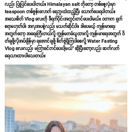
လည်း ပြုပြင်ပေးပါတယ်။ Himalayan salt ကိုတော့ တစ်နေ့လုံးမှာ
teaspoon တစ်ဇွန်းလောက် ရေဘူးထဲထည့်ပြီး သောက်ပေးရပါတယ်။
အသေးစိတ် Vlog လေးကို ဒီရက်ပိုင်းအတွင်းတင်ပေးပါမယ်။ ဝတာက ရှက်
စရာမဟုတ်ပါ၊ အလှအပနဲ့လည်း မသက်ဆိုင်ပါ။ ဒါပေမယ့် ကျန်းမာရေး
အတွက်တော့ အရေးကြီးတယ်လို့ ကျွန်မကခံယူထားလို့ ကျန်းမာရေးအတွက် ဝိ
တ်ချဖို့လိုအပ်ချိန်မှာ ရအောင်ချဖို့ စိတ်ဇွဲရှိကြပါစေလို့ Water Fasting
Vlog လေးလည်း မကြာခင်တင်ပေးပါ့မယ်" ဆိုပြီးတော့လည်း ဆက်လက်
ရေးသားထားပါသေးတယ်။