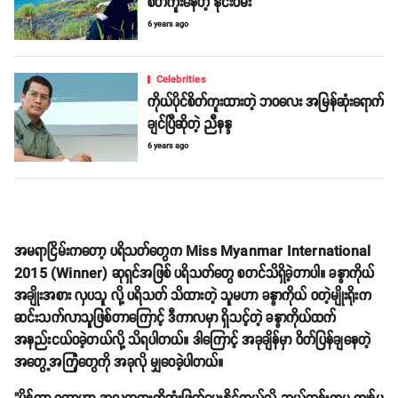
စိတ်ကူးနေတဲ့ နိုင်းဝမ်း
6 years ago
Celebrities
ကိုယ်ပိုင်စိတ်ကူးထားတဲ့ ဘဝလေး အမြန်ဆုံးရောက်
ချင်ပြီဆိုတဲ့ ညီနန္ဒ
6 years ago
အမရာငြိမ်းကတော့ ပရိသတ်တွေက Miss Myanmar International
2015 (Winner) ဆုရှင်အဖြစ် ပရိသတ်တွေ စတင်သိရှိခဲ့တာပါ။ ခန္ဓာကိုယ်
အချိုးအစား လှပသူ လို့ ပရိသတ် သိထားတဲ့ သူမဟာ ခန္ဓာကိုယ် ဝတဲ့မျိုးရိုးက
ဆင်းသက်လာသူဖြစ်တာကြောင့် ဒီကာလမှာ ရှိသင့်တဲ့ ခန္ဓာကိုယ်ထက်
အနည်းငယ်ဝခဲ့တယ်လို့ သိရပါတယ်။ ဒါကြောင့် အခုချိန်မှာ ဝိတ်ပြန်ချနေတဲ့
အတွေ့အကြုံတွေကို အခုလို မျှဝေခဲ့ပါတယ်။