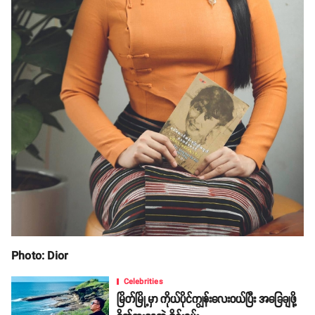
Photo: Dior
Celebrities
မြိတ်မြို့မှာ ကိုယ်ပိုင်ကျွန်းလေးဝယ်ပြီး အခြေချဖို့