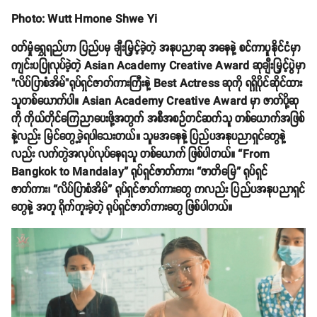
Photo: Wutt Hmone Shwe Yi
ဝတ်မှုံရွှေရည်ဟာ ပြည်ပမှ ချီးမြှင့်ခဲ့တဲ့ အနုပညာဆု အနေနဲ့ စင်ကာပူနိုင်ငံမှာ
ကျင်းပပြုလုပ်ခဲ့တဲ့ Asian Academy Creative Award ဆုချီးမြှင့်ပွဲမှာ
"လိပ်ပြာစံအိမ်"ရုပ်ရှင်ဇာတ်ကားကြီးနဲ့ Best Actress ဆုကို ရရှိပိုင်ဆိုင်ထား
သူတစ်ယောက်ပါ။ Asian Academy Creative Award မှာ ဇာတ်ပို့ဆု
ကို ကိုယ်တိုင်ကြေညာပေးဖို့အတွက် အစီအစဉ်တင်ဆက်သူ တစ်ယောက်အဖြစ်
နဲ့လည်း မြင်တွေ့ခဲ့ရပါသေးတယ်။ သူမအနေနဲ့ ပြည်ပအနုပညာရှင်တွေနဲ့
လည်း လက်တွဲအလုပ်လုပ်နေရသူ တစ်ယောက် ဖြစ်ပါတယ်။ “From
Bangkok to Mandalay” ရုပ်ရှင်ဇာတ်ကား၊ “ဇာတိမြေ” ရုပ်ရှင်
ဇာတ်ကား၊ “လိပ်ပြာစံအိမ်” ရုပ်ရှင်ဇာတ်ကားတွေ ကလည်း ပြည်ပအနုပညာရှင်
တွေနဲ့ အတူ ရိုက်ကူးခဲ့တဲ့ ရုပ်ရှင်ဇာတ်ကားတွေ ဖြစ်ပါတယ်။