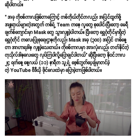
ဆိုပါတယ်။
" အခု ကိုဗစ်ကာလဖြစ်တာကြောင့် ကစ်ကိုယ်တိုင်ကလည်း အပြင်ထွက်ဖို့
အန္တရာယ်များတဲ့အတွက် ကစ်ရဲ့ Team ကနေ လူတွေ စုပေါင်းပြီးတော့ မေရီ
ချက်စ်ကျောင်းမှာ Mask တွေ သွားလှူခဲ့ပါတယ်။ ပြီးတော့ ရွှေဂုံတိုင်မှာရှိတဲ့
ရွှေဂုံတိုင် ကလေးပြုစုရေးဌာနကိုလည်း Mask အခု (၃၀၀) အပြင် တစ်နေ့
တာ အာဟာရဒါန လှူခဲ့သေးတယ်။ ကိုဗစ်ကာလမှာ အားလုံးလည်း တတ်နိုင်တဲ့
ကုသိုလ်ဒါနလေးတွေ လုပ်ကြပါလို့ပြောချင်ပါတယ်" ဆိုပြီးတော့ နိုဝင်ဘာလ
၂၄ ရက်နေ့ နေ့လယ် (၁၁) နာရီက သူ့ရဲ့ ဖေ့စ်ဘွတ်ပေ့ချ်မှာတင်ခဲ့
တဲ့ YouTube ဗီဒီယို ဖိုင်လေးထဲမှာ ပြောခဲ့တာဖြစ်ပါတယ်။