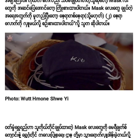
အများကြီးပဲ။ ကိုယ်က စက်လည်း သိပ်မချုပ်တတ်တဲ့သူဆိုတော့ Mask လး
တွေကို အဆင်ပြေအောင်တော့ ကြိုးစားထားပါတယ်။ Mask လေးတွေ ချုပ်တဲ့
အရေအတွက်ကို မူတည်ပြီးတော့ နေရာတစ်နေရာ(သို့မဟုတ်) (၂) နေရာ
လောက်ကို လှူမယ်လို့ စဉ်းစားထားပါတယ်”လို့ သူက ဆိုပါတယ်။
Photo: Wutt Hmone Shwe Yi
ဝတ်မှုံရွှေရည်ဟာ သူကိုယ်တိုင်ချုပ်ထားတဲ့ Mask လေးတွေကို မေရီချက်စ်
ကျောင်းနဲ့ ရွှေဂုံတိုင် ကလေးပြုစုရေး ဌာန တို့မှာ သွားရောက်လှူဒါန်းခဲ့တယ်လို့