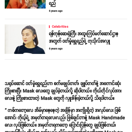
ရည်
6 years ago
Celebrities
ရန်ကုန်ဆေးရုံကြီး အထူးကြပ်မတ်ဆောင်ဌာန
အတွက် ဝတ်မှုံရွှေရည်ရဲ့ ကုသိုလ်အလှူ
6 years ago
သရုပ်ဆောင် ဝတ်မှုံရွှေရည်ဟာ စက်မချုပ်တတ်၊ ချူပ်တတ်နဲ့ အကောင်းဆုံး
ကြိုးစားပြီး Mask လေးတွေ ချုပ်ခဲ့တယ်လို့ ဆိုပါတယ်။ ကိုယ်တိုင်လုပ်အား
လေးနဲ့ ကြိုးစားထားတဲ့ Mask တွေကို လှူဒါန်းခဲ့တယ်လို့ သိရပါတယ်။
“ ကစ်ကတော့လေ အိမ်မှာနေနေတဲ့ အချိန်မှာ အကျိုးရှိတဲ့ အလုပ်လေး ဖြစ်
အောင်၊ ကိုယ့်ရဲ့ အမှတ်တရလေးလည်း ဖြစ်ချင်တာနဲ့ Mask Handmade
လေး လုပ်ဖြစ်တယ်။ အမှတ်တရကတော့ ပြောင်းပြန်တွေ ချုပ်ဖြစ်တယ်၊