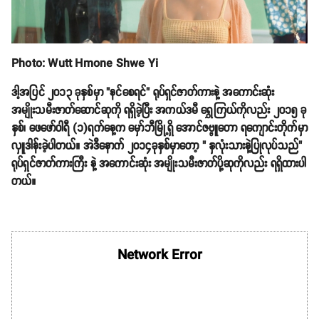
Photo: Wutt Hmone Shwe Yi
ဒါ့အပြင် ၂၀၁၃ ခုနှစ်မှာ "နင်စေရင်" ရုပ်ရှင်ဇာတ်ကားနဲ့ အကောင်းဆုံး
အမျိုးသမီးဇာတ်ဆောင်ဆုကို ရရှိခဲ့ပြီး အကယ်ဒမီ ရွှေကြယ်ကိုလည်း ၂၀၁၅ ခု
နှစ်၊ ဖေဖော်ဝါရီ (၁)ရက်နေ့က မှော်ဘီမြို့ရှိ အောင်ဇဗ္ဗူတော ရကျောင်းတိုက်မှာ
လှူဒါန်းခဲ့ပါတယ်။ အဲဒီနောက် ၂၀၁၄ခုနှစ်မှာတော့ " နှလုံးသားနဲ့ပြုလုပ်သည်"
ရုပ်ရှင်ဇာတ်ကားကြီး နဲ့ အကောင်းဆုံး အမျိုးသမီးဇာတ်ပို့ဆုကိုလည်း ရရှိထားပါ
တယ်။