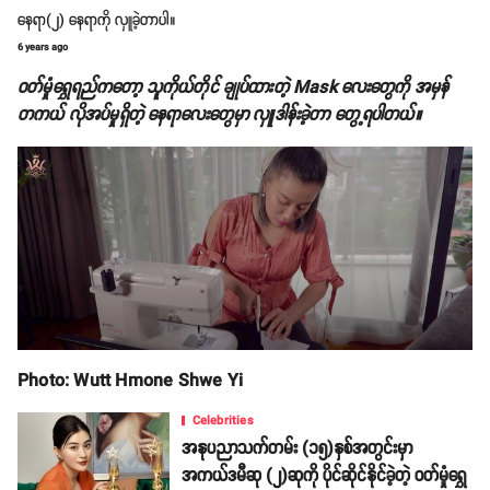
နေရာ(၂) နေရာကို လှူခဲ့တာပါ။
6 years ago
ဝတ်မှုံရွှေရည်ကတော့ သူကိုယ်တိုင် ချုပ်ထားတဲ့ Mask လေးတွေကို အမှန်
တကယ် လိုအပ်မှုရှိတဲ့ နေရာလေးတွေမှာ လှူဒါန်းခဲ့တာ တွေ့ရပါတယ်။
Photo: Wutt Hmone Shwe Yi
Celebrities
အနုပညာသက်တမ်း (၁၅)နှစ်အတွင်းမှာ
အကယ်ဒမီဆု (၂)ဆုကို ပိုင်ဆိုင်နိုင်ခဲ့တဲ့ ဝတ်မှုံရွှေ