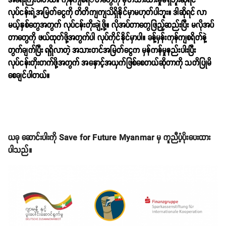
အရေးကြီးပါတယ်။ ကုန်ကျစရိ်တ်တွေကို မှတ်သားထားမှုမရှိဘူးဆိုရင်
လုပ်ငန်းရဲ့အမြတ်ငွေကို တိတိကျကျသိရှိနိုင်မှာမဟုတ်ပါဘူး။ ဒါဆိုရင် လာ
မယ့်နှစ်တွေအတွက် လုပ်ငန်းတိုးချဲ့ဖို့။ လိုအပ်တာတွေဖြည့်ဆည်းပြီး မလိုအပ်
တာတွေကို ဖယ်ထုတ်ဖို့အတွက်ပါ လုပ်ကိုင်နိုင်မှာပါ။ ခန့်မှန်းကုန်ကျစရိတ်နဲ့
တွက်ချက်ပြီး ရရှိလာတဲ့ အသားတင်အမြတ်ငွေက မှန်ကန်မှုနည်းပါးပြီး
လုပ်ငန်းတိုးတက်ဖို့အတွက် အနှောင့်အယှက်ဖြစ်စေတယ်ဆိုတာကို သတိပြုမိ
စေချင်ပါတယ်။
ယခု ဆောင်းပါးကို Save for Future Myanmar မှ ကူညီပံ့ပိုးပေးထား
ပါသည်။