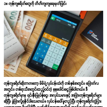
၁။ ကုန်ကျစရိတ်တွေကို တိတိကျကျရေးမှတ်ခြင်း
ကုန်ကျစရိတ်ဆိုတာကတော့ မိမိရဲ့လုပ်ငန်းထဲကို တစ်နှစ်အတွင်း၊ ခြောက်လ
အတွင်း၊ တစ်ရာသီအတွင်းထည့်ဝင်တဲ့ စုစုပေါင်းငွေဖြစ်ပါတယ်။ ဒီ
ကုန်ကျစရိတ်မှာမှ ရင်းနှီးမြုပ်နှံငွေ၊ အလုပ်သမားနှင့် အခြားကုန်ကျစရိတ်များ
ဆိုပြီး ခွဲခြားလို့ရနိုင်ပါသေးတယ်။ လုပ်ငန်းပေါ်မူတည်ပြီး ကုန်ကျစရိတ်ကွဲပြား