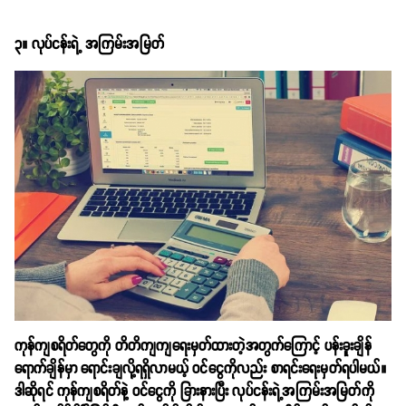
၃။ လုပ်ငန်းရဲ့ အကြမ်းအမြတ်
ကုန်ကျစရိတ်တွေကို တိတိကျကျရေးမှတ်ထားတဲ့အတွက်ကြောင့် ပန်းခူးချိန်
ရောက်ချိန်မှာ ရောင်းချလို့ရရှိလာမယ့် ဝင်ငွေကိုလည်း စာရင်းရေးမှတ်ရပါမယ်။
ဒါဆိုရင် ကုန်ကျစရိတ်နဲ့ ဝင်ငွေကို ခြားနားပြီး လုပ်ငန်းရဲ့အကြမ်းအမြတ်ကို