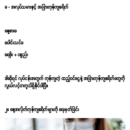
ခ - အလုပ်သမားနှင့် အခြားကုန်ကျစရိတ်
နေ့စားခ
ပေါင်းသင်ခ
ရေဖိုး + ပစ္စည်း
ဒါဆိုရင် လုပ်ငန်းအတွက် ကုန်ကျတဲ့ ထည့်ဝင်ငွေနဲ့ အခြားကုန်ကျစရိတ်တွေကို
လွယ်လင့်တကူသိရှိနိုင်ပါပြီ။
၂။ နေ့အလိုက်ကုန်ကျစရိတ်များကို ရေးမှတ်ခြင်း