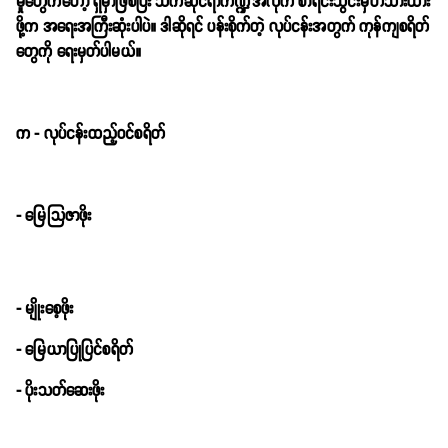
မှုတွေကတော့ ရှိမှာဖြစ်ပြီး သက်ဆိုင်ရာကဏ္ဍအလိုက် စာရင်းသွင်းမှတ်သားထား
ဖို့က အရေးအကြီးဆုံးပါပဲ။ ဒါဆိုရင် ပန်းစိုက်တဲ့ လုပ်ငန်းအတွက် ကုန်ကျစရိတ်
တွေကို ရေးမှတ်ပါမယ်။
က - လုပ်ငန်းထည့်ဝင်စရိတ်
- မြေသြဇာဖိုး
- မျိုးစေ့ဖိုး
- မြေယာပြုပြင်စရိတ်
- ပိုးသတ်ဆေးဖိုး