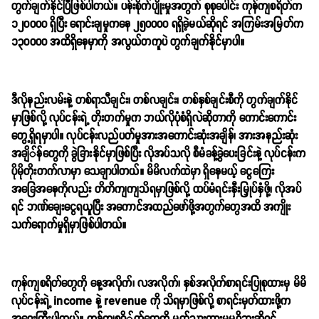
တွက်ချက်နိုင်ပြီဖြစ်ပါတယ်။ ပန်းစိုက်ပျိုးမှုအတွက် စုစုပေါင်း ကုန်ကျစရိတ်က
၁၂၀၀၀၀ ရှိပြီး ရောင်းချမှုကနေ ၂၅၀၀၀၀ ရရှိခဲ့မယ်ဆိုရင် အကြမ်းအမြတ်က
၁၃၀၀၀၀ အထိရှိနေမှာကို အလွယ်တကူပဲ တွက်ချက်နိုင်မှာပါ။
ဒီလိုနည်းလမ်းနဲ့ တစ်ရာသီချင်း၊ တစ်လချင်း၊ တစ်နှစ်ချင်းစီကို တွက်ချက်နိုင်
မှာဖြစ်လို့ လုပ်ငန်းရဲ့ တိုးတက်မှုက ဘယ်လိုပုံစံရှိလဲဆိုတာကို ကောင်းကောင်း
တွေ့ရှိရမှာပါ။ လုပ်ငန်းလည်ပတ်မှုအားအကောင်းဆုံးအချိန်၊ အားအနည်းဆုံး
အချိ်န်တွေကို ခွဲခြားနိုင်မှာဖြစ်ပြီး လိုအပ်သလို စီမံခန့်ခွဲပေးခြင်းနဲ့ လုပ်ငန်းက
ပိုမိုတိုးတက်လာမှာ သေချာပါတယ်။ မိမိလက်ထဲမှာ ရှိနေမယ့် ငွေကြေး
အခြေအနေကိုလည်း တိတိကျကျသိရမှာဖြစ်လို့ ထပ်မံရင်းနှီးမြှုပ်နှံဖို့၊ လိုအပ်
ရင် ဘဏ်ချေးငွေရယူပြီး အကောင်အထည်ဖော်ဖို့အတွက်တွေအထိ အကျိုး
သက်ရောက်မှုရှိမှာဖြစ်ပါတယ်။
ကုန်ကျစရိတ်တွေကို နေ့အလိုက်၊ လအလိုက်၊ နှစ်အလိုက်စာရင်းပြုစုထားမှ မိမိ
လုပ်ငန်းရဲ့ income နဲ့ revenue ကို သိရမှာဖြစ်လို့ စာရင်းမှတ်ထားဖို့က