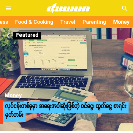
search
ness
Food & Cooking
Travel
Parenting
Money
Featured
arrow_back_ios
Money
လုပ်ငန်းတစ်ခုမှာ အရေးအပါဆုံးဖြစ်တဲ့ ဝင်ငွေ၊ ထွက်ငွေ စာရင်း
မှတ်တမ်း