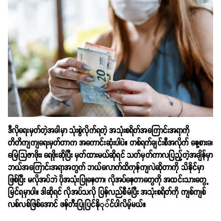
ဒီလိုရေးမှတ်တဲ့အခါမှာ သုံးစွဲလိုက်ရတဲ့ အသုံးစရိတ်အကြောင်းအရာကို
တိတိကျကျရေးမှတ်တာက အကောင်းဆုံးပါပဲ။ တစ်ရက်ချင်းစီအလိုက် နေ့စားခ၊
မြေသြဇာဖိုး၊ ရေဖိုးဆိုပြီး မှတ်ထားမယ်ဆိုရင် သတ်မှတ်ကာလပြည့်တဲ့အချိန်မှာ
ဘယ်အကြောင်းအရာအတွက် ဘယ်လောက်ထိကုန်ကျလဲဆိုတာကို သိနိုင်မှာ
ဖြစ်ပြီး မလိုအပ်ဘဲ ပိုအသုံးပြုနေတာ၊ လိုအပ်နေတာတွေကို အထင်းသားတွေ့
မြင်ရမှာပါ။ ဒါဆိုရင် လိုအပ်သလို ပြန်လည်စီမံပြီး အသုံးစရိတ်ကို ကျစ်ကျစ်
လစ်လစ်ဖြစ်အောင် ဖန်တီးပြုပြင်နိုု်င်ပါလိမ့်မယ်။