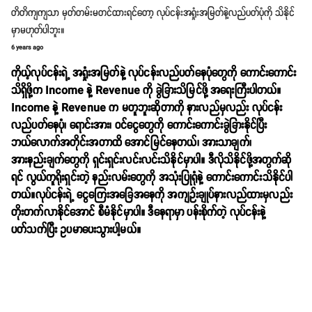
တိတိကျကျသာ မှတ်တမ်းမတင်ထားရင်တော့ လုပ်ငန်းအရှုံးအမြတ်နဲ့လည်ပတ်ပုံကို သိနိုင်
မှာမဟုတ်ပါဘူး။
6 years ago
ကိုယ့်လုပ်ငန်းရဲ့ အရှုံးအမြတ်နဲ့ လုပ်ငန်းလည်ပတ်နေပုံတွေကို ကောင်းကောင်း
သိရှိဖို့က Income နဲ့ Revenue ကို ခွဲခြားသိမြင်ဖို့ အရေးကြီးပါတယ်။
Income နဲ့ Revenue က မတူဘူးဆိုတာကို နားလည်မှလည်း လုပ်ငန်း
လည်ပတ်နေပုံ၊ ရောင်းအား၊ ဝင်ငွေတွေကို ကောင်းကောင်းခွဲခြားနိုင်ပြီး
ဘယ်လောက်အတိုင်းအတာထိ အောင်မြင်နေတယ်၊ အားသာချက်၊
အားနည်းချက်တွေကို ရှင်းရှင်းလင်းလင်းသိနိုင်မှာပါ။ ဒီလိုသိနိုင်ဖို့အတွက်ဆို
ရင် လွယ်ကူရိုးရှင်းတဲ့ နည်းလမ်းတွေကို အသုံးပြုရုံနဲ့ ကောင်းကောင်းသိနိုင်ပါ
တယ်။လုပ်ငန်းရဲ့ ငွေကြေးအခြေအနေကို အကျဉ်းချုပ်နားလည်ထားမှလည်း
တိုးတက်လာနိုင်အောင် စီမံနိုင်မှာပါ။ ဒီနေရာမှာ ပန်းစိုက်တဲ့ လုပ်ငန်းနဲ့
ပတ်သက်ပြီး ဥပမာပေးသွားပါ့မယ်။