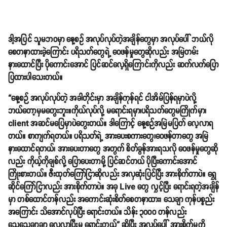
ဒါ့အပြင် သူမဘဝမှာ နေ့စဥ် အလုပ်လုပ်တဲ့အချိန်တွေမှာ အလုပ်ပေါ် ဘယ်လို
စေတနာထားခဲ့ကြောင်း ပရိသတ်တွေရဲ့ ဝေဖန်မှုတွေဆိုလည်း အမြဲတမ်း
နားထောင်ပြီး ပိုကောင်းအောင် ပြင်ဆင်လေ့ရှိကြောင်းကိုလည်း ဆက်လက်ပြော
ပြထားပါသေးတယ်။
“နေ့စဉ် အလုပ်လုပ်တဲ့ အခါတိုင်းမှာ အချိန်ကုန်ရင် ငါအိမ်ပြန်ရမှာပဲလို့
ဘယ်တော့မှမတွေးဘူး။ကိုယ်လုပ်လို့ မရောင်းရမှာ၊ပရိသတ်တွေမကြိုက်မှာ၊
client အဆင်မပြေမှာပဲတွေးတယ်။ ဒါကြောင့် နေ့စဉ်အမြဲမပြတ် လေ့လာရ
တယ်။ စာကျက်ရတယ်။ ပရိသတ်ရဲ့ အားပေးစကားတွေ၊ဝေဖန်တာတွေ အမြဲ
နားထောင်ရတယ်၊ အားပေးတာတွေ အတွက် စိတ်ခွန်အားရသလို ဝေဖန်မှုတွေဆို
လည်း ကိုယ့်ကိုချစ်လို့ ပြောပေးတာမို့ ပြင်ဆင်တယ် ပိုပြီးကောင်းအောင်
ကြိုးစားတယ်။ ဇီးထုတ်ကြော်ငြာဆိုလည်း အလှဆုံးပြင်ပြီး အားစိုက်တာပဲ။ ရွှေ
ဆိုင်ကြော်ငြာလည်း အားစိုက်တာပဲ။ အခု Live တွေ လွှင့်ပြီး ရောင်းရတဲ့အချိန်
မှာ တစ်ထောင်တန်လည်း အကောင်းဆုံးစိတ်စေတနာထား၊ သေချာ ကုန်ပစ္စည်း
အကြောင်း သိအောင်လုပ်ပြီး ရောင်းတယ်။ သိန်း ၃၀၀၀ တန်လည်း
သေသေချာချာ လေ့လာပြီးမှ ရောင်းတယ်” ဆိုပြီး အလုပ်ပေါ် အားစိုက်မှုကို