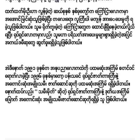
ထက်ထက်မိုးဦးဟာ လွန်ခဲ့တဲ့ ဆယ်စုနှစ် နှစ်ခုကျော်က ကြော်ငြာလောကမှာ
အအောင်မြင်ဆုံးသူဖြစ်ခဲ့ပြီး ကလေးရော၊ လူကြီးပါ မကျန် အား‌ေပေးမှုကို ရ
ခဲ့သူဖြစ်ပါတယ်။ သူမ ရိုက်ကူးခဲ့တဲ့ ကြော်ငြာတွေက ထောင်ချီရှိနေခဲ့တယ်လို့သိ
ရပြီး ရုပ်ရှင်လောကမှာလည်း သူမဟာ ပရိသတ်အားပေးမှုများစွာရရှိခဲ့တဲ့အပြင်
အကယ်ဒမီဆုတွေ ဆွတ်ခူးရရှိခဲ့သူဖြစ်ပါတယ်။
အဲဒီနောက် ၁၉၉၁ ခုနှစ်က အနုပညာလောကထဲကို ပထမဆုံးအကြိမ် စတင်ဝင်
ရောက်လာခဲ့ပြီး ၁၉၉၆ ခုနှစ်မှာတော့ ပန်းသခင် ရုပ်ရှင်ဇာတ်ကားကြီးနဲ့
အကောင်းဆုံးအမျိုးသမီး ဇာတ်ဆောင်ဆုကို ပထမဆုံးအကြိမ် ရရှိခဲ့ပါတယ်။
နောက်ထပ်လည်း ‘’ သမီးမိုက်’’ ဆိုတဲ့ ရုပ်ရှင်ဇာတ်ကားကြီးနဲ့ ဒုတိယအကြိမ်
မြောက် အကောင်းဆုံး အမျိုးသမီးဇာတ်ဆောင်ဆုကိုရရှိခဲ့ သူ ဖြစ်ပါတယ်။