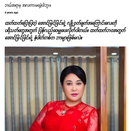
ဘယ်အရာမှ အလကားမရခဲ့ပါဘူး။
6 years ago
ထက်ထက်ပြောပြတဲ့ အောင်မြင်ခြင်းရဲ့ လျို့ဝှက်ချက်အကြောင်းလေးကို
ပရိသတ်တွေအတွက် ပြန်လည်ဝေမျှပေးလိုက်ပါတယ်။ ထက်ထက်ဘဝအတွက်
အောင်မြင်ခြင်းရဲ့ နံပါတ်တစ်က ဘာများဖြစ်မလဲ။