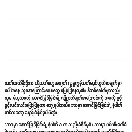
ထက်ထက်မိုးဦးက ပရိသတ်တွေအတွက် လူမှုကွန်ယက်ဖေ့စ်ဘွတ်စာမျက်နှာ
ပေါ်ကနေ သူမအကြောင်းလေးတွေ ပြောပြနေသူပါ။ ဒီတစ်ခေါက်မှာလည်း
သူမ ခံယူထားတဲ့ အောင်မြင်ခြင်းရဲ့ လျို့ဝှက်ချက်အကြောင်းကို အခုလို ပွင့်
ပွင့်လင်းလင်းပြောပြခဲ့တာ တွေ့ရပါတယ်။ ဘဝမှာ အောင်မြင်ခြင်းရဲ့ နံပါတ်
တစ်ကတော့ သည်းခံနိုင်မှုပါပဲတဲ့။
“ဘဝမှာ အောင်မြင်ခြင်းရဲ့ နံပါတ် ၁ က သည်းခံနိုင်မှုပဲ။ ဘဝမှာ ပင်ပန်းခက်ခဲ