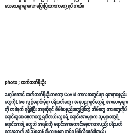
သေသေချာချာလေး ပြောပြထားတာတွေ့ရပါတယ်။
photo ; ထက်ထက်မိုးဦး
သရုပ်ဆောင် ထက်ထက်မိုးဦးကတော့ Covid ကာလအတွင်းမှာ ရတနာပစ္စည်း
တွေကိုLive လွှင့်ရောင်းခဲ့ရာ ပရိသတ်တွေ ၊ အနုပညာရှင်တွေရဲ့ အားပေးမှုများ
ကို တခဲနက် ရရှိခဲ့ပြီး အခုဆိုရင် ဇိမ်ခံပစ္စည်းတွေဖြစ်တဲ့ အိမ်တွေ ကားတွေကိုပါ
ရောင်းချပေးနေတာတွေ့ရပါတယ်။သူမရဲ့ ရောင်းအားများက သူများတွေရဲ့
ရောင်းအားနဲ့ မတူဘဲ အရမ်းကို ရောင်းအားကောင်းနေတာကလည်း ပရိသတ်
တွေအတွက် အံ့သြစရာနဲ့ ချီးကျူးစရာ တစ်ခု ဖြစ်လို့နေခဲ့ပါတယ်။