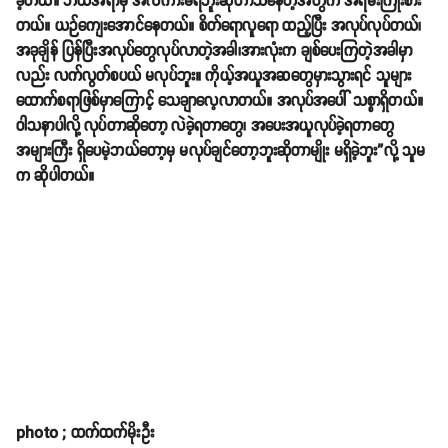
ခဲ့တယ်။ ဘယ်အရာမှ အလကားမရဘူးဆိုတာသိနေတဲ့အတွက် အရမ်းကြိုးစား
တယ်။ ယဉ်ကျေးအောင်နေတယ်။ စိတ်ရောလူရော ထည့်ပြီး အလုပ်လုပ်တယ်၊
အခုချိန် ပြန်ပြီးအလုပ်တွေလုပ်လာတဲ့အခါ၊အားလုံးက ချစ်ပေးကြတဲ့အခါမှာ
လည်း လက်လွတ်စပယ် မလုပ်ဘူး။ ကိုယ့်အယူအဆတွေမှားသွားရင် သူများ
ထောက်စရာဖြစ်မှာကြောင့် သေချာလေ့လာတယ်။ အလုပ်အပေါ် သစ္စာရှိတယ်။
ဝါသနာပါလို့ လုပ်တာဆိုတော့ လဲခဲ့ရတာတွေ၊ အပေးအယူလုပ်ခဲ့ရတာတွေ
အများကြီး ရှိပေမဲ့ဘယ်တော့မှ မလုပ်ချင်တော့ဘူးဆိုတာမျိုး မရှိခဲ့ဘူး”လို့ သူမ
က ဆိုပါတယ်။
photo ; ထက်ထက်မိုးဦး