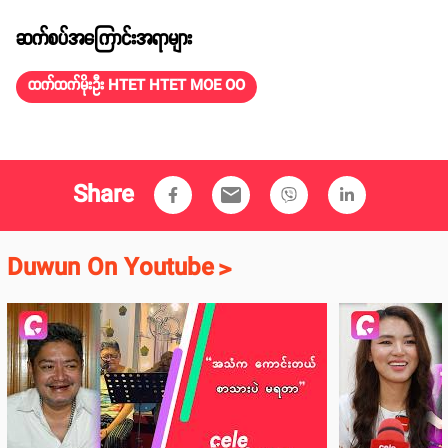
ဆက်စပ်အကြောင်းအရာများ
ထက်ထက်မိုးဦး HTET HTET MOE OO
Share
email
Duwun On Youtube
>