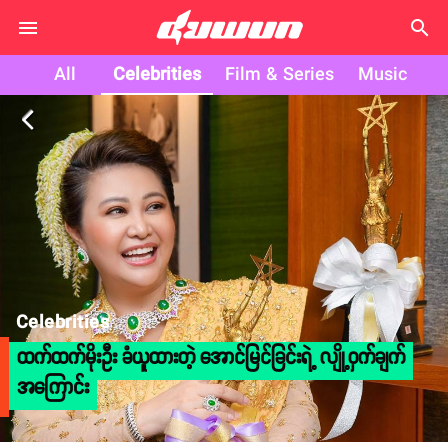
search
All
Celebrities
Film & Series
Music
arrow_back_ios
Celebrities
ထက်ထက်မိုးဦး ခံယူထားတဲ့ အောင်မြင်ခြင်းရဲ့ လျို့ဝှက်ချက်
အကြောင်း