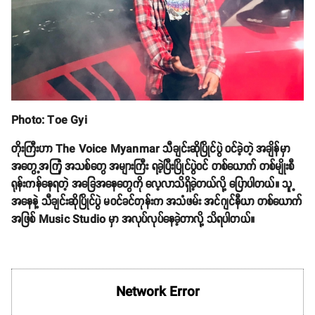
Photo: Toe Gyi
တိုးကြီးဟာ The Voice Myanmar သီချင်းဆိုပြိုင်ပွဲ ဝင်ခဲ့တဲ့ အချိန်မှာ
အတွေ့အကြုံ အသစ်တွေ အများကြီး ရခဲ့ပြီးပြိုင်ပွဲဝင် တစ်ယောက် တစ်မျိုးစီ
ရုန်းကန်နေရတဲ့ အခြေအနေတွေကို လေ့လာသိရှိခဲ့တယ်လို့ ပြောပါတယ်။ သူ့
အနေနဲ့ သီချင်းဆိုပြိုင်ပွဲ မဝင်ခင်တုန်းက အသံဖမ်း အင်ဂျင်နီယာ တစ်ယောက်
အဖြစ် Music Studio မှာ အလုပ်လုပ်နေခဲ့တာလို့ သိရပါတယ်။