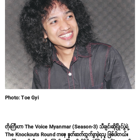
Photo: Toe Gyi
တိုးကြီးဟာ The Voice Myanmar (Season-3) သီချင်းဆိုပြိုင်ပွဲရဲ့
The Knockouts Round ကနေ နှုတ်ဆက်ထွက်ခွာခဲ့ရသူ ဖြစ်ပါတယ်။