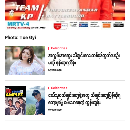
Photo: Toe Gyi
Celebrities
အလွမ်းအဆွေး သီချင်းလေးတစ်ပုဒ်ထွက်လာဦး
မယ့် နန်းဆုရတီစိုး
6 years ago
Celebrities
ငယ်သူငယ်ချင်းတွေနဲ့အတူ သီချင်းတွေပြန်ဆိုရ
တော့မှာမို့ ဝမ်းသာနေတဲ့ ထွန်းထွန်း
6 years ago