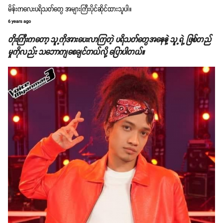
မိန်းကလေးပရိသတ်တွေ အများကြီးပိုင်ဆိုင်ထားသူပါ။
6 years ago
တိုးကြီးကတော့ သူ့ကိုအားပေးလာကြတဲ့ ပရိသတ်တွေအနေနဲ့ သူ့ရဲ့ ဖြစ်တည်
မှုကိုလည်း သဘောကျစေချင်တယ်လို့ ပြောပါတယ်။