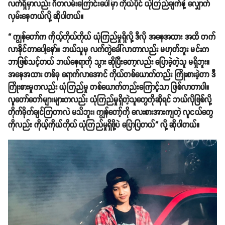
လက်ရှိမှာလည်း ဂီတလမ်းကြောင်းပေါ်မှာ ကိုယ်ပိုင် ယုံကြည်ချက်နဲ့ လျှောက်
လှမ်းနေတယ်လို့ ဆိုပါတယ်။
“ ကျွန်တော်က ကိုယ့်ကိုယ်ကိုယ် ယုံကြည်မှုရှိလို့ ဒီလို အနေအထား အထိ တက်
လာနိုင်တာပေါ့နော်။ ဘယ်သူမှ လက်တွဲခေါ်လာတာလည်း မဟုတ်ဘူး မင်းက
ဘာဖြစ်သင့်တယ် ဘယ်နေရာကို သွား ဆိုပြီးတော့လည်း ပြောခဲ့တဲ့သူ မရှိဘူး။
အနေအထား တစ်ခု ရောက်လာအောင် ကိုယ်တစ်ယောက်တည်း ကြိုးစားခဲ့တာ ဒီ
ကြိုးစားမှုကလည်း ယုံကြည်မှု တစ်ယောက်တည်းကြောင့်သာ ဖြစ်လာတာပါ။
လူတော်တော်များများကလည်း ယုံကြည်မှုရှိတဲ့သူတွေကိုဆိုရင် ဘယ်လိုဖြစ်လို့
တိုက်ခိုက်ချင်ကြတာလဲ မသိဘူး၊ ကျွန်တော့်ကို လေးစားအားကျတဲ့ လူငယ်တွေ
ကိုလည်း ကိုယ့်ကိုယ်ကိုယ် ယုံကြည်မှုရှိဖို့ပဲ ပြောပြတယ်” လို့ ဆိုပါတယ်။