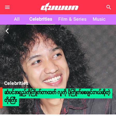
search
All
Celebrities
Film & Series
Music
arrow_back_ios
Celebrities
ဆံပင်အရှည်ကိုကြိုက်တာထက် လူကို ပိုကြိုက်စေချင်တယ်ဆိုတဲ့
တိုးကြီး