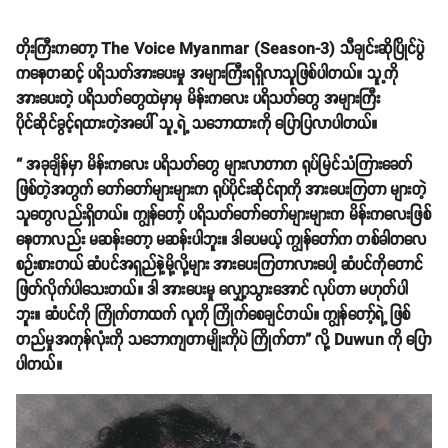
တိုးကြီးကတော့ The Voice Myanmar (Season-3) သီချင်းဆိုပြိုင်ပွဲ
ကနေတဆင့် ပရိသတ်အားပေးမှု အများကြီးရရှိလာသူဖြစ်ပါတယ်။ သူ့ကို
အားပေးတဲ့ ပရိသတ်တွေထဲမှာမှ မိန်းကလေး ပရိသတ်တွေ အများကြီး
ပိုင်ဆိုင်ခွင့်ရထားတဲ့အပေါ် သူ့ရဲ့ သဘောထားကို ပြောပြလာပါတယ်။
“ အခုချိန်မှာ မိန်းကလေး ပရိသတ်တွေ များလာတာက ရုပ်မြင်သံကြားခေတ်
ဖြစ်တဲ့အတွက် တော်တော်များများက ရုပ်ပိုင်းဆိုင်ရာကို အားပေးကြတာ များတဲ့
သူတွေလည်းရှိတယ်။ ကျွန်တော့် ပရိသတ်တော်တော်များများက မိန်းကလေးဖြစ်
နေတာလည်း မဆန်းတော့ မဆန်းပါဘူး။ ဒါပေမယ့် ကျွန်တော်က တစ်ခါတလေ
စဉ်းစားတယ် ဆံပင်အရှည်နဲ့မို့လို့များ အားပေးကြတာလားပေါ့ ဆံပင်ကိုတောင်
ဖြတ်လိုက်ပါသေးတယ်။ ဒါ အားပေးမှု လျှော့သွားအောင် လုပ်တာ မဟုတ်ပါ
ဘူး။ ဆံပင်ကို ကြိုက်တာထက် လူကို ကြိုက်စေချင်တယ်။ ကျွန်တော့်ရဲ့ ဖြစ်
တည်မှုအကုန်လုံးကို သဘောကျတာမျိုးကိုပဲ ကြိုက်တာ” လို့ Duwun ကို ပြော
ပါတယ်။