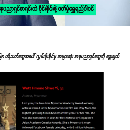
ရှင်စာရင်းထဲ စိုင်းစိုင်းနဲ့ ဝတ်မှုံရွှေရည်ပါဝင်
 ပရိသတ်တွေအပေါ် လွှမ်းမိုးနိုင်မှု အများဆုံး အနုပညာရှင်တွေကို ရွေးချယ်