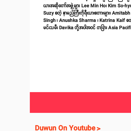
ယားအဆိုတော်အဖွဲ့များ Lee Min Ho၊ Kim So-h
Suzy စတဲ့ နာမည်ကြီးကိုရီးယားစတားများ၊ Ami
Singh ၊ Anushka Sharma ၊ Katrina Kaif စတဲ့ ဘော
မင်းသမီး Davika တို့အပါအ၀င် တခြား Asia Pacific
Duwun On Youtube
>