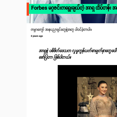
Forbes မဂ္ဂဇင်းကရွေးချယ်တဲ့ အာရှ ထိပ်တန်း အနုပညာ
ကမ္ဘာကျော် အနုပညာရှင်တွေနဲ့အတူ ပါဝင်ခဲ့တာပါ။
6 years ago
အာရှနဲ့ ပစိဖိတ်ဒေသက လူမှုကွန်ယက်စာမျက်နှာတွေပေါ်မှာ
ဖော်ပြတာ ဖြစ်ပါတယ်။