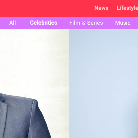
News
Lifestyl
All
Celebrities
Film & Series
Music