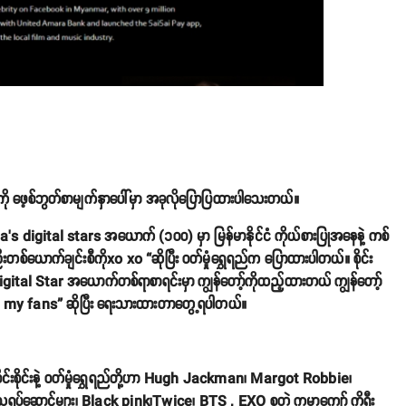
က်တွေကို ဖေ့စ်ဘွတ်စာမျက်နှာပေါ်မှာ အခုလိုပြောပြထားပါသေးတယ်။
digital stars အယောက် (၁၀၀) မှာ မြန်မာနိုင်ငံ ကိုယ်စားပြုအနေနဲ့ ကစ်
တစ်ယောက်ချင်းစီကိုxo xo “ဆိုပြီး ဝတ်မှုံရွှေရည်က ပြောထားပါတယ်။ စိုင်း
Digital Star အယောက်တစ်ရာစာရင်းမှာ ကျွန်တော့်ကိုထည့်ထားတယ် ကျွန်တော့်
 to my fans” ဆိုပြီး ရေးသားထားတာတွေ့ရပါတယ်။
င်းစိုင်းနဲ့ ဝတ်မှုံရွှေရည်တို့ဟာ Hugh Jackman၊ Margot Robbie၊
ပ်ဆောင်များ၊ Black pink၊Twice၊ BTS , EXO စတဲ့ ကမ္ဘာကျော် ကိုရီး