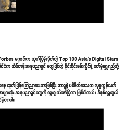
့ Forbes မဂ္ဂဇင်းက ထုတ်ပြန်လိုက်တဲ့ Top 100 Asia's Digital Stars
က ထိပ်တန်းအနုပညာရှင် တွေဖြစ်တဲ့ စိုင်းစိုင်းခမ်းလှိုင်နဲ့ ဝတ်မှုံရွှေရည်တို့
ကနေ ထုတ်ပြန်ကြေညာပေးတာဖြစ်ပြီး အာရှနဲ့ ပစိဖိတ်ဒေသက လူမှုကွန်ယက်
ု အများဆုံး အနုပညာရှင်တွေကို ရွေးချယ်ဖော်ပြတာ ဖြစ်ပါတယ်။ ဒီနှစ်ရွေးချယ်
်ခဲ့တာပါ။