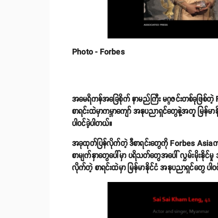
Photo - Forbes
အမေရိကန်အခြေစိုက် နာမည်ကြီး မဂ္ဂဇင်းတစ်ခုဖြစ်တဲ
စာရင်းထဲမှာကမ္ဘာကျော် အနုပညာရှင်တွေနဲ့အတူ မြန်မာနိုင်ငံ
ပါဝင်ခဲ့ပါတယ်။
အခုထုတ်ပြန်လိုက်တဲ့ ဒီစာရင်းတွေကို Forbes Asia
စာမျက်နှာတွေပေါ်မှာ ပရိသတ်တွေအပေါ် လွှမ်းမိုးနိုင်မှ
လိုက်တဲ့ စာရင်းထဲမှာ မြန်မာနိုင်ငံ အနုပညာရှင်တွေ ပါဝင