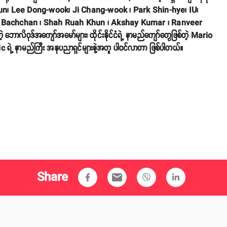
yun၊ Lee Dong-wook၊ Ji Chang-wook ၊ Park Shin-hye၊ IU၊
tabh Bachchan ၊ Shah Ruah Khun ၊ Akshay Kumar ၊ Ranveer
လိဝုဒ်အကျော်အမော်များ၊ ထိုင်းနိုင်ငံရဲ့ နာမည်ကျော်တွေဖြစ်တဲ့ Mario
 ရဲ့ နာမည်ကြီး အနုပညာရှင်များနဲ့အတူ ပါဝင်လာတာ ဖြစ်ပါတယ်။
Share
email