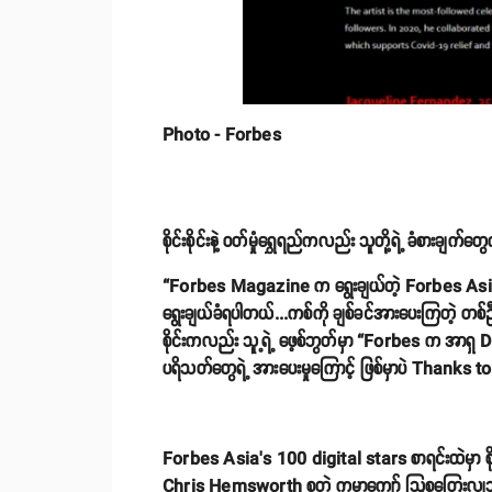
Photo - Forbes
စိုင်းစိုင်းနဲ့ ဝတ်မှုံရွှေရည်ကလည်း သူတို့ရဲ့ ခံစားချ
“Forbes Magazine က ရွေးချယ်တဲ့ Forbes Asia’s 
ရွေးချယ်ခံရပါတယ်...ကစ်ကို ချစ်ခင်အားပေးကြတဲ့ တစ်ဦး
စိုင်းကလည်း သူ့ရဲ့ ဖေ့စ်ဘွတ်မှာ “Forbes က အာရှ 
ပရိသတ်တွေရဲ့ အားပေးမှုကြောင့် ဖြစ်မှာပဲ Thanks
Forbes Asia’s 100 digital stars စာရင်းထဲမှာ စို
Chris Hemsworth စတဲ့ ကမ္ဘာကျော် သြစတြေးလျသရု