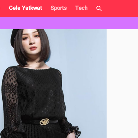
e
Cele Yatkwat
Sports
Tech