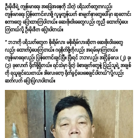
ဦးမိုးဒီရဲ့ ကျန်းမာရေး အခြေအနေကို သိတဲ့ ပရိသတ်တွေကလည်း
ကျန်းမာရေး ပြန်ကောင်းလာဖို့ လူမှုကွန်ယက် စာမျက်နှာတွေပေါ်မှာ ဆုတောင်း
စကားတွေ ပြောထားကြပါတယ်။ ဆေးဖိုးဝါးခတွေလည်း ကူညီ ထောက်ပံ့ပေး
ကြတယ်လို့ ဦးမိုးဒီက ပြောပါတယ်။
“ ဘဘကို ပရိသတ်တွေက စိုးရိမ်လား မစိုးရိမ်လားဆိုတာ ဆေးဖိုးဝါးခတွေ
လည်း ထောက်ပံ့ပေးကြတယ်။ ဂရုစိုက်ဖို့ကိုလည်း အရမ်းမှာကြတယ်။
ကျန်းမာရေးလည်း ပြန်ကောင်းချင်ပြီ။ ပြီးရင် ဘဘလည်း အငြိမ့်လေး (၂) ခု၊
(၃) ခုလောက် ရိုက်ဖို့ရှိတယ်။ ရင်ထဲမှာ ရှိတဲ့ ခံစားချက်တွေနဲ့ ပြည်သူရဲ့ အချစ်
ကို ရယူချင်သေးတယ်။ ဒါလေးတော့ ရိုက်ခွင့်ပေးစေချင်ပါတယ်”လို့လည်း
ဆက်လက် ပြောပြလာပါတယ်။