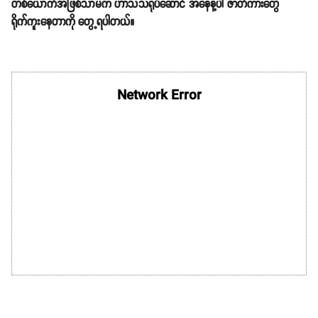
တစ်ယောက်အဖြစ်သာမက ဟာသသရုပ်ဆောင် အနေနဲ့ပါ ဇာတ်ကားတွေ
ရိုက်ကူးနေတာကို တွေ့ရပါတယ်။