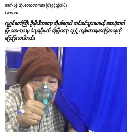
မနက်ဖြန် ကိုဗစ်တင်တာကနေ ပြန်ခွင့်ရခဲ့ပါပြီ။
6 years ago
လူရွှင်တော်ကြီး ဦးမိုးဒီကတော့ ကိုဗစ်ရောဂါ ကင်းစင်သွားပေမယ့် ဆေးရုံတက်
ပြီး ဆေးကုသမှု ခံယူရဦးမယ် ဆိုပြီးတော့ သူ့ရဲ့ ကျန်းမာရေးအခြေအနေကို
ပြောပြလာပါတယ်။