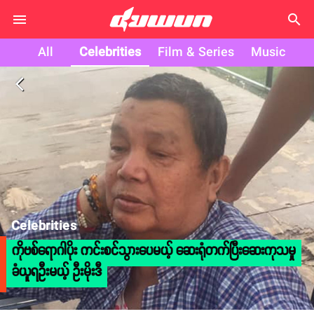
search
All
Celebrities
Film & Series
Music
arrow_back_ios
Celebrities
ကိုဗစ်ရောဂါပိုး ကင်းစင်သွားပေမယ့် ဆေးရုံတက်ပြီးဆေးကုသမှု
ခံယူရဦးမယ့် ဦးမိုးဒီ