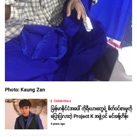
Photo: Kaung Zan
Celebrities
မြန်မာနိုင်ငံအပေါ် ကိုရီးယားတွေရဲ့ စိတ်ဝင်စားမှုကို
ပြောပြလာတဲ့ Project K အဖွဲ့ဝင် မင်းခန့်ဟိန်း
6 years ago