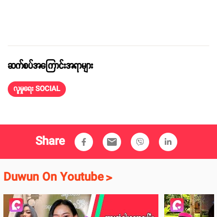
ဆက်စပ်အကြောင်းအရာများ
လူမှုရေး SOCIAL
Share
email
Duwun On Youtube
>