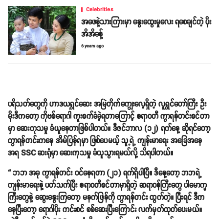
Celebrities
အဖေနဲ့သားကြားမှာ နွေးထွေးမှုလေး ရစေချင်တဲ့ ပိုး
အိအိခန့်
6 years ago
ပရိသတ်တွေကို ဟာဒယရွှင်ဆေး အမြဲတိုက်ကျွေးလေ့ရှိတဲ့ လူရွှင်တော်ကြီး ဦး
မိုးဒီကတော့ ကိုဗစ်ရောဂါ ကူးစက်ခံခဲ့ရတာကြောင့် ဧရာဝတီ ကွာရန်တင်းစင်တာ
မှာ ဆေးကုသမှု ခံယူနေတာဖြစ်ပါတယ်။ ဒီဇင်ဘာလ (၁၂) ရက်နေ့ ဆိုရင်တော့
ကွာရန်တင်းကနေ အိမ်ပြန်ရမှာ ဖြစ်ပေမယ့် သူ့ရဲ့ ကျန်းမာရေး အခြေအနေ
အရ SSC ဆးရုံမှာ ဆေးကုသမှု ခံယူသွားရမယ်လို့ သိရပါတယ်။
“ ဘဘ အခု ကွာရန်တင်း ဝင်နေရတာ (၂၁) ရက်ရှိပါပြီ။ ဒီနေ့တော့ ဘဘရဲ့
ကျန်းမာရေးနဲ့ ပတ်သက်ပြီး ဧရာဝတီစင်တာမှာရှိတဲ့ ဆရာဝန်ကြီးတွေ ပါမောက္ခ
ကြီးတွေနဲ့ ဆွေးနွေးကြတော့ မနက်ဖြန်ကို ကွာရန်တင်း ထွက်တဲ့။ ပြီးရင် ဒီက
နေပြီးတော့ ရောဂါပိုး ကင်းစင် စစ်ဆေးပြီးကြောင်း လက်မှတ်ထုတ်ပေးမယ်။