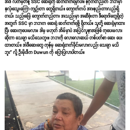
အဲဒီ လက်မှတ်နဲ့ SSC ဆေးရုံကို ဆက်တက်ရမှာပါ။ နဂိုကတည်းက ဘဘမှာ
နှလုံးသွေးကြော ကျဉ်းတာ တွေရှိတယ်။ ကျောက်ကပ် အားနည်းတာလည်းရှိ
တယ်၊ သည်းခြေ ကျောက်တည်တာ၊ အသည်းမှာ အဆီဖုံးတာ ဒီရောဂါတွေရှိတဲ့
အတွက် SSC မှာ ဘဘက ဆေးရုံ ဆက်တက်ရဖို့ ရှိတယ်။ သူတို့ ဆေးရုံမှာထား
ပြီး ဆေးကုပေးမလား၊ ဒါမှ မဟုတ် အိမ်မှာပဲ အပြင်လူနာအဖြစ် ကုပေးမလား
ဆိုတာ သေချာ မသိသေးဘူး။ ဘဘကို လောလောဆယ် တစ်ပတ်စာ ဆေး ပေး
ထားတယ်။ အဲဒီဆေးတွေ ကုန်မှ ဆေးရုံတက်ခိုင်းမလားလည်း သေချာ မသိ
ဘူး” လို့ ဦးမိုးဒီက Duwun ကို ပြောပြလာပါတယ်။