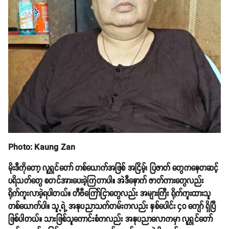
Photo: Kaung Zan
မိုးဒီကိုတော့ လူရွှင်တော် တစ်ယောက်အဖြစ် အငြိမ့်၊ ပြဇာတ် တွေကနေတဆင့်
ပရိသတ်တွေ စတင်အားပေးခဲ့ကြတာပါ။ အဲဒီနောက် ဇာတ်ကားတွေလည်း
ရိုက်ကူးလာခဲ့ရပါတယ်။ တီဗီကြော်ငြာတွေလည်း အများကြီး ရိုက်ကူးထားသူ
တစ်ယောက်ပါ။ သူ့ရဲ့ အနုပညာသက်တမ်းကလည်း နှစ်ပေါင်း ၄၀ ကျော် ရှိပြီ
ဖြစ်ပါတယ်။ သားဖြစ်သူကောင်းစံကလည်း အနုပညာလောကမှာ လူရွှင်တော်