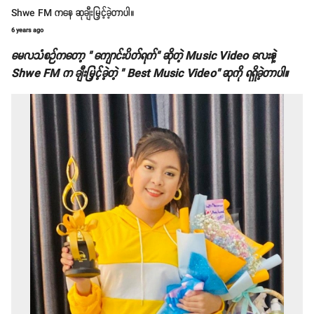
Shwe FM ကနေ ဆုချီးမြှင့်ခဲ့တာပါ။
6 years ago
မေလသံစဉ်ကတော့ " ကျောင်းပိတ်ရက်" ဆိုတဲ့ Music Video လေးနဲ့
Shwe FM က ချီးမြှင့်ခဲ့တဲ့ " Best Music Video" ဆုကို ရရှိခဲ့တာပါ။