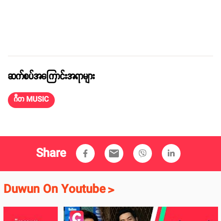
ဆက်စပ်အကြောင်းအရာများ
ဂီတ MUSIC
Share
email
Duwun On Youtube
>