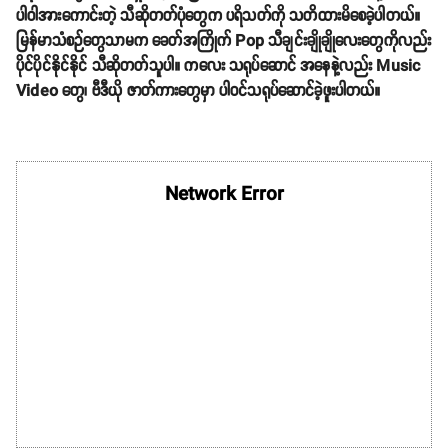
ပါဝါအားကောင်းတဲ့ သီဆိုတတ်ပုံတွေက ပရိသတ်ကို သတိထားမိစေခဲ့ပါတယ်။
မြန်မာသံစဉ်တွေသာမက ခေတ်အကြိုက် Pop သီချင်းချိုချိုလေးတွေကိုလည်း
ပိုင်ပိုင်နိုင်နိုင် သီဆိုတတ်သူပါ။ ကလေး သရုပ်ဆောင် အနေနဲ့လည်း Music
Video တွေ၊ ဗီဒီယို ဇာတ်ကားတွေမှာ ပါဝင်သရုပ်ဆောင်ခဲ့ဖူးပါတယ်။