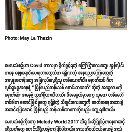
Photo: May La Thazin
မေလသံစဉ်ဟာ Covid ကာလမှာ ရိုက်ခွင့်ရတဲ့ ကြော်ငြာလေးတွေ၊ အွန်လိုင်း
ကနေ ဈေးရောင်းပေးရတာတွေထဲက ရရှိလာတဲ့ အနုပညာကြေးတွေကို
အလှူအတန်းတွေ အမြဲလုပ်လေ့ရှိသူ တစ်ယောက်ပါ။ နောက်ထပ် ဂီတ
လှုပ်ရှားမှုအနေနဲ့ “ ပြန်လည်ဆန်းသစ် နှောင်းတခေတ်” ဆိုတဲ့ အခွေလေးကို
နောက်ဆုံး အနေနဲ့ ထွက်ရှိထားပါတယ်။ ဒီအခွေထဲမှာတော့ သူမက တစ်ခေတ်
တစ်ခါက အောင်မြင်မှုတွေ ရရှိခဲ့တဲ့ သီချင်းလေးတွေကို ခေတ်အနေအထားနဲ့
အဆင်ပြေအောင် ပြန်လည် ဆန်းသစ်ထားတာကိုလည်း တွေ့ရပါတယ်။
မေလသံစဉ်ကိုတော့ Melody World 2017 သီချင်းဆိုပြိုင်ပွဲကနေတဆင့်
ပရိသတ်တွေ စတင်သိရှိလာခဲ့တာဖြစ်ပါတယ်။ အသက်ငယ်ငယ်လေးနဲ့ အသံ