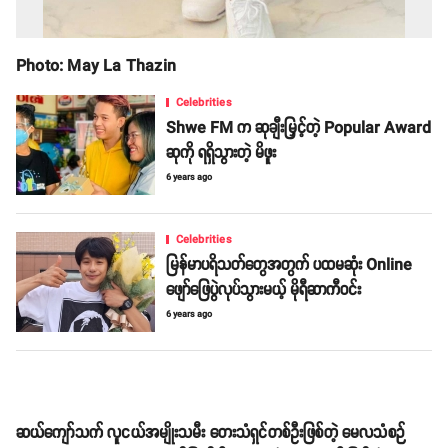
Photo: May La Thazin
Celebrities
Shwe FM က ဆုချီးမြှင့်တဲ့ Popular Award
ဆုကို ရရှိသွားတဲ့ မိဖူး
6 years ago
Celebrities
မြန်မာပရိသတ်တွေအတွက် ပထမဆုံး Online
ဖျော်ဖြေပွဲလုပ်သွားမယ့် မိုရီဆာကီဝင်း
6 years ago
ဆယ်ကျော်သက် လူငယ်အမျိုးသမီး တေးသံရှင်တစ်ဦးဖြစ်တဲ့ မေလသံစဉ်