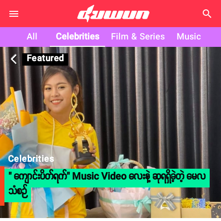
search
All
Celebrities
Film & Series
Music
Featured
arrow_back_ios
Celebrities
" ကျောင်းပိတ်ရက်" Music Video လေးနဲ့ ဆုရရှိခဲ့တဲ့ မေလ
သံစဉ်