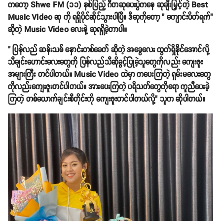
ကတော့ Shwe FM (၁၁) နှစ်ပြည့် ဂီတဆုပေးပွဲကနေ ဆုချီးမြှင့်တဲ့ Best
Music Video ဆု ကို ရရှိပိုင်ဆိုင်သွားပါပြီ။ ဒီဆုကိုတော့ " ကျောင်းပိတ်ရက်"
ဆိုတဲ့ Music Video လေးနဲ့ ဆုရရှိခဲ့တာပါ။
" ပြန်လည် ဆန်းသစ် နှောင်းတစ်ခေတ် ဆိုတဲ့ အခွေလေး ထွက်ရှိနိုင်အောင်လို့
သီချင်းဟောင်းလေးတွေကို ပြန်လည်သီဆိုခွင့်ပြုခဲ့သူတွေကိုလည်း ကျေးဇူး
အများကြီး တင်ပါတယ်။ Music Video ထဲမှာ ကပေးကြတဲ့ ရှမ်းမလေးတွေ
ကိုလည်းကျေးဇူးတင်ပါတယ်။ အားပေးကြတဲ့ ပရိသတ်တွေကိုရော ကူညီပေးခဲ့
ကြတဲ့ တစ်ယောက်ချင်းစီတိုင်းကို ကျေးဇူးတင်ပါတယ်လို့" သူက ဆိုပါတယ်။