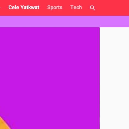
e
Cele Yatkwat
Sports
Tech