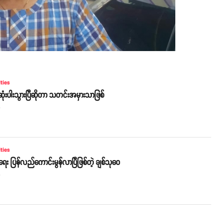
ities
ုံးပါးသွားပြီဆိုတာ သတင်းအမှားသာဖြစ်
o
ities
ရေး ပြန်လည်ကောင်းမွန်လာပြီဖြစ်တဲ့ ချစ်သုဝေ
o