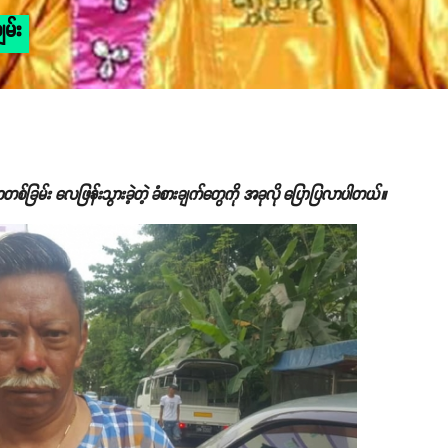
မ်း
ှာတစ်ခြမ်း လေဖြန်းသွားခဲ့တဲ့ ခံစားချက်တွေကို အခုလို ပြောပြလာပါတယ်။