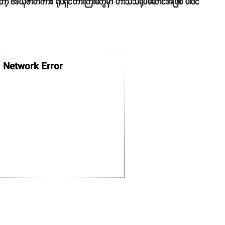
ှာတော့ ဗီဒီယိုဇာတ်ကား၊ ရုပ်ရှင်ကားကြီးတွေမှာ ဟာသသရုပ်ဆောင်အဖြစ် ပါဝင်