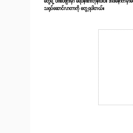
တွေရဲ့ ပါးစပ်ဖျားမှာ ရေပန်းစားတုန်းပါပဲ။ အဲဒီနောက်မ
သရုပ်ဆောင်လာတာကို တွေ့ရပါတယ်။