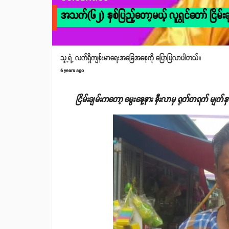
အသက်(၆၂) နှစ်ပြည့်တော့မယ့် လူရွှင်တော် ငြိမ်းချ
သူ့ရဲ့ လက်ရှိကျန်းမာရေးအခြေအနေကို ပြောပြလာပါတယ်။
6 years ago
ငြိမ်းချမ်းကတော့ မွေးနေ့နား နီးလာမှ ရုတ်တရက် မျက်န