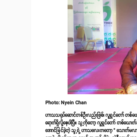
Photo: Nyein Chan
ဟာသသရုပ်ဆောင်တစ်ဦးလည်းဖြစ်၊ လူရွှင်တော် တစ်ယော
ရောက်ရှိလို့နေပါပြီ။ သူ့ကိုတော့ လူရွှင်တော် တစ်ယေ
အောင်မြင်ခဲ့တဲ့ သူ့ရဲ့ ဟာသလေးကတော့ " သောက်မလား ကိ