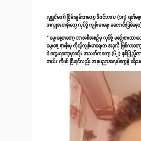
လူရွှင်တော် ငြိမ်းချမ်းကတော့ ဒီဇင်ဘာလ (၁၇) ရက်နေ့ဆ
အလှူအတန်းတွေ လုပ်ဖို့ ကျန်းမာရေး မကောင်းဖြစ်နေ
“ မွေးနေ့ကတော့ ဘာအစီအစဉ်မှ လုပ်ဖို့ မစဉ်းစားထားသေး
မွေးနေ့ နားနီးမှ ကိုယ့်ကျန်းမာရေးက အခုလို ဖြစ်လာတော
ပဲ တွေးရတော့မှာပေါ့။ အသက်ကတော့ (၆၂) နှစ်ပြည့်တာ
တယ်။ ကိုဗစ် ပြီးရင်လည်း အနုပညာအလုပ်တွေနဲ့ ပရိသ