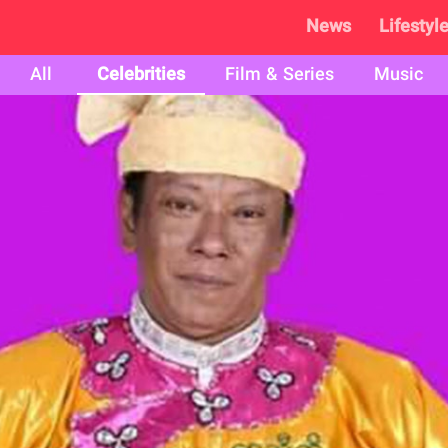
News
Lifestyl
All
Celebrities
Film & Series
Music