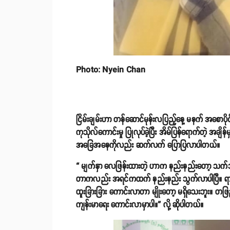
Photo: Nyein Chan
ငြိမ်းချမ်းဟာ တန်ဆောင်မုန်းလပြည့်နေ့ မနက် အစောပို
ကုသိုလ်ကောင်းမှု ပြုလုပ်ခဲ့ပြီး အိမ်ပြန်ရောက်တဲ့ အချ
အခြေအနေကိုလည်း ဆက်လက် ပြောပြလာပါတယ်။
“ မျက်နှာ လေဖြန်းထားတဲ့ ဟာက နည်းနည်းတော့ သက်သ
တာကလည်း အရင်ကထက် နည်းနည်း သွက်လာပါပြီ။ ရာသ
ထူးခြားခြား ကောင်းလာတာ မျိုးတော့ မရှိသေးဘူး။ တဖြည်း
ကျန်းမာရေး ကောင်းလာမှာပါ။” လို့ ဆိုပါတယ်။