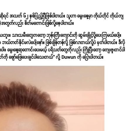
ိုရင် အသက် ၆၂ နှစ်ပြည့်ပြီဖြစ်ပါတယ်။ သူဟာ မွေးနေ့မှာ ကိုယ်တိုင် ကိုယ်ကျ
တဲ့အတွက်လည်း စိတ်မကောင်းဖြစ်လို့နေပါတယ်။
ဘူး။ သားသမီးတွေကတော့ ဘုန်းကြီးကျောင်းကို ဆွမ်းချိုင့်ပို့ပေးကြမယ်ပေါ့။
့ ဘယ်တတ်နိုင်မလဲပေါ့နော်။ ဖြစ်ချိန်တန်လို့ ဖြစ်လာတယ်လို့ပဲ မှတ်ပါတယ်။ ဒီလို
ပါ။ မွေးနေ့ဆုတောင်းပေးမယ့် ပရိသတ်တွေကိုလည်း ကြိုပြီးတော့ ကျေးဇူးတင်ပါ
တ်ကို ဖျော်ဖြေပေးချင်ပါသေးတယ်” လို့ Duwun ကို ပြောပါတယ်။