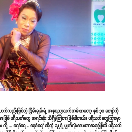
က်လည်းဖြစ်တဲ့ ငြိမ်းချမ်းရဲ့ အနုပညာသက်တမ်းကတော့ နှစ် ၃၀ ကျော်ကို
ာက်အဖြစ် ပရိသတ်တွေ အရင်ဆုံး သိရှိခဲ့ကြတာဖြစ်ပါတယ်။ ပရိသတ်တွေကြားမှာ
ု့ ... ရေခဲရေ .. ရေခဲရေ" ဆိုတဲ့ သူ့ရဲ့ ပျက်လုံးလေးဟာအခုချိန်ထိ ပရိသတ်