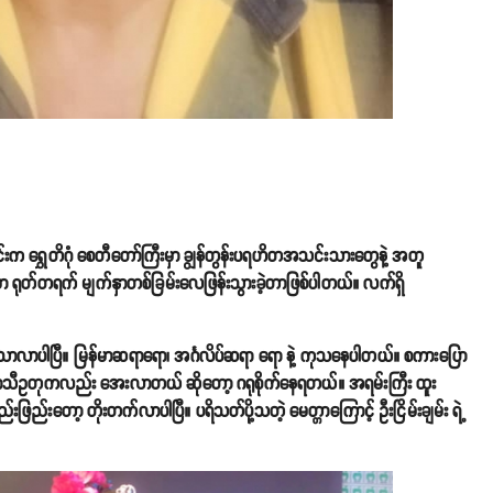
င်းက ရွှေတိဂုံ စေတီတော်ကြီးမှာ ချွန်တွန်းပရဟိတအသင်းသားတွေနဲ့ အတူ
ိန်မှာ ရုတ်တရက် မျက်နှာတစ်ခြမ်းလေဖြန်းသွားခဲ့တာဖြစ်ပါတယ်။ လက်ရှိ
ာလာပါပြီ။ မြန်မာဆရာရော၊ အင်္ဂလိပ်ဆရာ ရော နဲ့ ကုသနေပါတယ်။ စကားပြော
ီဥတုကလည်း အေးလာတယ် ဆိုတော့ ဂရုစိုက်နေရတယ်။ အရမ်းကြီး ထူး
ဖြည်းတော့ တိုးတက်လာပါပြီ။ ပရိသတ်ပို့သတဲ့ မေတ္တာကြောင့် ဦးငြိမ်းချမ်း ရဲ့