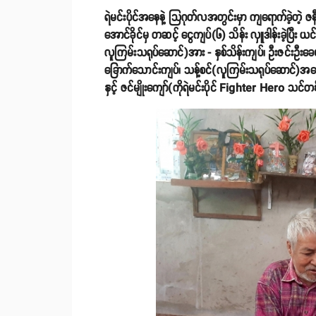
ရဲမင်းပိုင်အနေနဲ့ သြဂုတ်လအတွင်းမှာ ကျရောက်ခဲ့တဲ့ ဇန
အောင်ခိုင်မှ တဆင့် ငွေကျပ်(၆) သိန်း လှူဒါန်းခဲ့ပြီး
လူကြမ်းသရုပ်ဆောင်)အား - နှစ်သိန်းကျပ်၊ ဦးဇင်းဦးခေ
ခြောက်သောင်းကျပ်၊ သန့်စင်(လူကြမ်းသရုပ်ဆောင်)အမေ
နှင့် ဇင်မျိုးကျော်(ကိုရဲမင်းပိုင် Fighter Hero သ