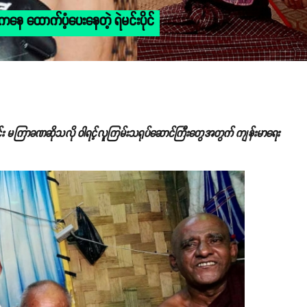
ေ ထောက်ပံ့ပေးနေတဲ့ ရဲမင်းပိုင်
ရင်း မကြာခဏဆိုသလို ဝါရင့်လူကြမ်းသရုပ်ဆောင်ကြီးတွေအတွက် ကျန်းမာရေး