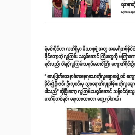
ရတနာတိ
6 years ag
ရဲမင်းပိုင်ဟာ လက်ရှိမှာ မိသားစုနဲ့ အတူ အမေရိကန်နိုင
နိုင်တော့တဲ့ လူကြမ်း သရုပ်ဆောင် ကြီးတွေကို မကြာ
ရင်လည်း ဝါရင့်လူကြမ်းသရုပ်ဆောင်ကြီး ကျောက်ရိုင်းဦ
" လေဖြတ်ဝေဒနာခံစားနေရသောကိုလူချောအဖွဲ့ဝင် ကျောက်
ခိုင်း၍ဦးဇင်း ဦးလှဝင်းမှ သွားရောက်လှူဒါန်း။ ကိုလူချ
ပါသည်" ဆိုပြီးတော့ လူကြမ်းသရုပ်ဆောင် သန့်စင်ရဲသ
ဓာတ်ပုံတင်ရင်း ရေးသားထားတာ တွေ့ရပါတယ်။