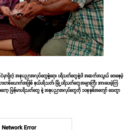
်ငံမှာရှိတဲ့ အနုပညာအလုပ်တွေနဲ့ရော၊ ပရိသတ်တွေနဲ့ပါ အဆက်အသွယ် ဝေးနေခဲ့
းသားတစ်ယောက်အဖြစ် နယ်ပရိသတ်၊ မြို့ပရိသတ်တွေအများကြီး အားပေးခဲ့ကြ
မှာတော့ မြန်မာပရိသတ်တွေ နဲ့ အနုပညာအလုပ်တွေကို ၁၀စုနှစ်အကျော် ဝေးကွာ