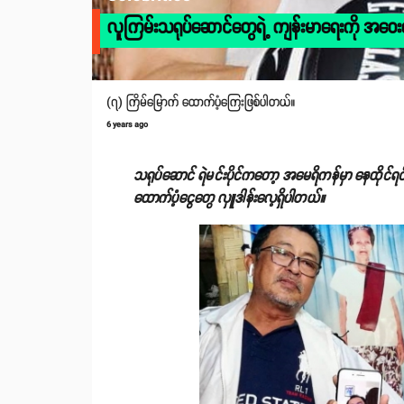
လူကြမ်းသရုပ်ဆောင်တွေရဲ့ ကျန်းမာရေးကို အဝေးကန
(၇) ကြိမ်မြောက် ထောက်ပံ့ကြေးဖြစ်ပါတယ်။
6 years ago
သရုပ်ဆောင် ရဲမင်းပိုင်ကတော့ အမေရိကန်မှာ နေထိုင်
ထောက်ပံ့ငွေတွေ လှူဒါန်းလေ့ရှိပါတယ်။