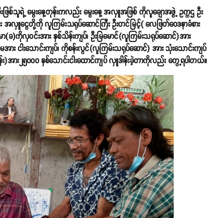
ီးဖြစ်သူရဲ့ မွေးနေ့တုန်းကလည်း မွေးနေ့ အလှူအဖြစ် ကိုလူချောအဖွဲ့ ဥက္ကဌ ဦး
 ယင်း အလှူငွေတို့ကို လူကြမ်းသရုပ်ဆောင်ကြီး ဦးတင်မြင့်( လေဖြတ်ဝေဒနာခံစား
မာ(ခ)ကိုလှဝင်းအား နှစ်သိန်းကျပ်၊ ဦးမြမောင်(လူကြမ်းသရုပ်ဆောင်)အား
အား ငါးသောင်းကျပ်၊ ကိုစန်းလွင်(လူကြမ်းသရုပ်ဆောင်) အား သုံးသောင်းကျပ်
င်တန်း)အား၂၅၀၀၀ နှစ်သောင်းငါးထောင်ကျပ် လှူဒါန်းခဲ့တာကိုလည်း တွေ့ရပါတယ်။