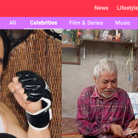
News
Lifestyl
All
Celebrities
Film & Series
Music