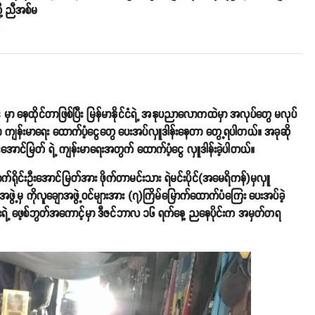
ု့ ညီအစ်မ
o
်ငံ မှာ နေထိုင်တာဖြစ်ပြီး မြန်မာနိုင်ငံရဲ့ အနုပညာလောကထဲမှာ အလုပ်တွေ မလုပ်
ခဏ ကျန်းမာရေး ထောက်ပံ့ငွေတွေ ပေးအပ်လှူဒါန်းနေတာ တွေ့ရပါတယ်။ အခုဆို
းအောင်မြတ် ရဲ့ ကျန်းမာရေးအတွက် ထောက်ပံ့ငွေ လှူဒါန်းခဲ့ပါတယ်။
ရိုင်းဦးအောင်မြတ်အား ဖိုက်တာမင်းသား ရဲမင်းပိုင်(အမေရိကန်)မှလှူ
ောအဖွဲ့မှ ကိုလူချောအဖွဲ့ဝင်များအား (၇)ကြိမ်မြောက်ထောက်ပံကြေး ပေးအပ်ခဲ့
ွေးရဲ့ ဖေ့စ်ဘွတ်အကောင့်မှာ ဒီဇင်ဘာလ ၁၆ ရက်နေ့ ညနေပိုင်းက အမှတ်တရ