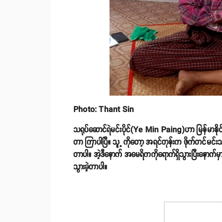
Photo: Thant Sin
သရုပ်ဆောင်ရဲမင်းပိုင်(Ye Min Paing)ဟာ မြန်မာနိုင
တာ ကြာပါပြီ။ သူ့ ကိုတော့ အရင်တုန်းက ဖိုက်တင်မင်
တာပါ။ အဲ့ဒီနောက် အမေရိကကိုရောက်ရှိသွားပြီးနောက်
သွားခဲ့တာပါ။