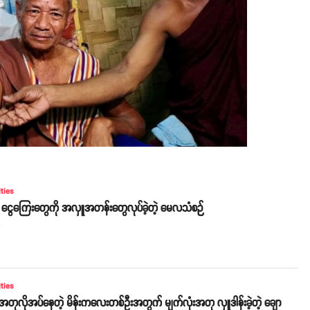
ities
ဲ့ ငွေကြေးတွေကို အလှူအတန်းတွေလုပ်ခဲ့တဲ့ မေလသံစဉ်
o
ities
းအတုလိုအပ်နေတဲ့ မိန်းကလေးတစ်ဦးအတွက် မျက်လုံးအတု လှူဒါန်းခဲ့တဲ့ ချော