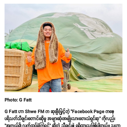
Photo: G Fatt
G Fatt ဟာ Shwe FM က ဆုချီးမြှင့်တဲ့ "Facebook Page ကနေ
ပရိသတ်သီချင်းတောင်းဆိုမှု အများဆုံးအမျိုးသားတေးသံရှင်ဆု" ကိုလည်း
"အကယ်၍ လက်ထပ်ခဲ့ကြရင်" ဆိုတဲ့ သီချင်းနဲ့ ရရှိထားသူဖြစ်ပါတယ်။ သူဟာ