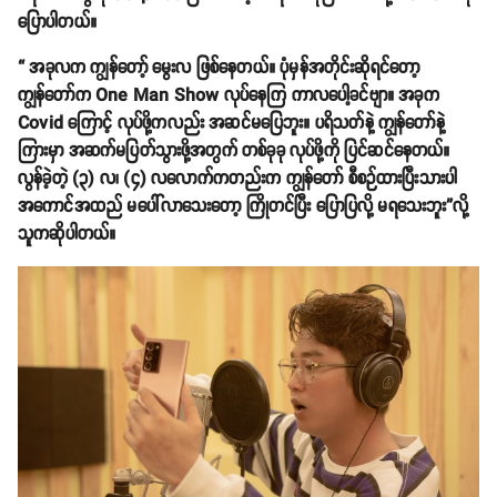
ပြောပါတယ်။
“ အခုလက ကျွန်တော့် မွေးလ ဖြစ်နေတယ်။ ပုံမှန်အတိုင်းဆိုရင်တော့
ကျွန်တော်က One Man Show လုပ်နေကြ ကာလပေါ့ခင်ဗျာ။ အခုက
Covid ကြောင့် လုပ်ဖို့ကလည်း အဆင်မပြေဘူး။ ပရိသတ်နဲ့ ကျွန်တော်နဲ့
ကြားမှာ အဆက်မပြတ်သွားဖို့အတွက် တစ်ခုခု လုပ်ဖို့ကို ပြင်ဆင်နေတယ်။
လွန်ခဲ့တဲ့ (၃) လ၊ (၄) လလောက်ကတည်းက ကျွန်တော် စီစဉ်ထားပြီးသားပါ
အကောင်အထည် မပေါ်လာသေးတော့ ကြိုတင်ပြီး ပြောပြလို့ မရသေးဘူး”လို့
သူကဆိုပါတယ်။