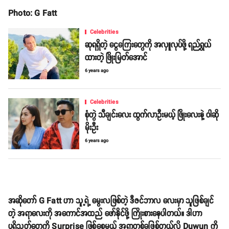
Photo: G Fatt
Celebrities
ဆုရရှိတဲ့ ငွေကြေးတွေကို အလှူလုပ်ဖို့ ရည်ရွယ်
ထားတဲ့ ဖြိုးမြတ်အောင်
6 years ago
Celebrities
စုံတွဲ သီချင်းလေး ထွက်လာဦးမယ့် ဖြိုးလေးနဲ့ ဝါဆို
မိုးဦး
6 years ago
အဆိုတော် G Fatt ဟာ သူ့ရဲ့ မွေးလဖြစ်တဲ့ ဒီဇင်ဘာလ လေးမှာ သူဖြစ်ချင်
တဲ့ အရာလေးကို အကောင်အထည် ဖော်နိုင်ဖို့ ကြိုးစားနေပါတယ်။ ဒါဟာ
ပရိသတ်တွေကို Surprise ဖြစ်စေမယ့် အရာတစ်ခုဖြစ်တယ်လို့ Duwun ကို