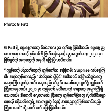
Photo: G Fatt
G Fatt ရဲ့ မွေးနေ့ကတော့ ဒီဇင်ဘာလ ၃၁ ရက်နေ့ ဖြစ်ပါတယ်။ မွေးနေ့ ည
လေးကနေ တဆင့် နှစ်သစ်ကို ဖြတ်သန်းရမယ့် သူ့အတွက်တော့ ၂၀၂၁ မှာ
ဖြစ်ချင်တဲ့ အရာတွေကို အခုလို ပြောပြလာပါတယ်။
“ ကျွန်တော့် ပရိသတ်တွေကို ကျွန်တော်က အမြဲတမ်း Surprise လုပ်နေကြ
ပါ။ အရင်တုန်းကလည်း ‘ အိပ်ရာဝင် ပုံပြင်’ အပါအဝင် တခြားသီချင်းတွေ
အများကြီး ထွက်ခဲ့တယ်။ အခုလည်း သီချင်း အသစ်တွေ ထွက်ဖို့ ကျွန်တော်
ကြိုးစားနေတယ်။ ၂၀၂၁ မှာ ကျွန်တော် မသိသေးတဲ့ အရာတွေ အများကြီးရှိ
သေးတယ်။ ဒါတွေကို လေ့လာမယ်၊ ပြီးတော့ ကျွန်တော်နဲ့အတူ လိုက်ပါစီးမျှော
နေမယ့် ပရိသတ်တွေရဲ့ အားကျမှုကို ခံရတဲ့ အနုပညာရှင်ဖြစ်အောင်လည်း
ကြိုးစားမယ်” လို့ ဆက်လက် ပြောပြခဲ့ပါတယ်။