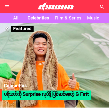
search
All
Celebrities
Film & Series
Music
Featured
arrow_back_ios
Celebrities
ပရိသတ်ကို Surprise လုပ်ဖို့ ပြင်ဆင်နေတဲ့ G Fatt