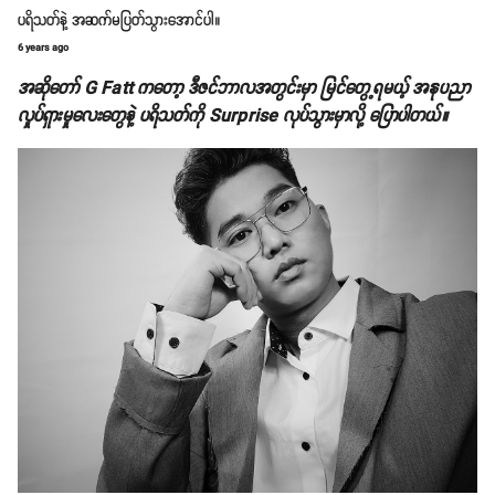
ပရိသတ်နဲ့ အဆက်မပြတ်သွားအောင်ပါ။
6 years ago
အဆိုတော် G Fatt ကတော့ ဒီဇင်ဘာလအတွင်းမှာ မြင်တွေ့ရမယ့် အနုပညာ
လှုပ်ရှားမှုလေးတွေနဲ့ ပရိသတ်ကို Surprise လုပ်သွားမှာလို့ ပြောပါတယ်။