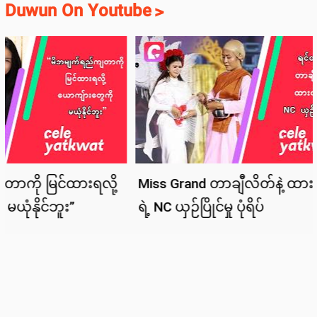
Duwun On Youtube
>