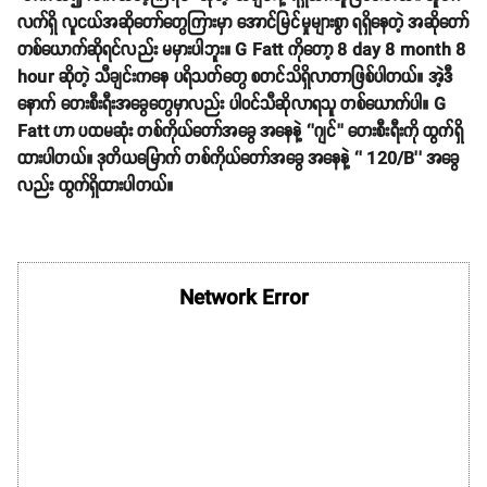
လက်ရှိ လူငယ်အဆိုတော်တွေကြားမှာ အောင်မြင်မှုများစွာ ရရှိနေတဲ့ အဆိုတော်
တစ်ယောက်ဆိုရင်လည်း မမှားပါဘူး။ G Fatt ကိုတော့ 8 day 8 month 8
hour ဆိုတဲ့ သီချင်းကနေ ပရိသတ်တွေ စတင်သိရှိလာတာဖြစ်ပါတယ်။ အဲ့ဒီ
နောက် တေးစီးရီးအခွေတွေမှာလည်း ပါဝင်သီဆိုလာရသူ တစ်ယောက်ပါ။ G
Fatt ဟာ ပထမဆုံး တစ်ကိုယ်တော်အခွေ အနေနဲ့ ‘’ဂျင်’’ တေးစီးရီးကို ထွက်ရှိ
ထားပါတယ်။ ဒုတိယမြောက် တစ်ကိုယ်တော်အခွေ အနေနဲ့ ‘’ 120/B’’ အခွေ
လည်း ထွက်ရှိထားပါတယ်။