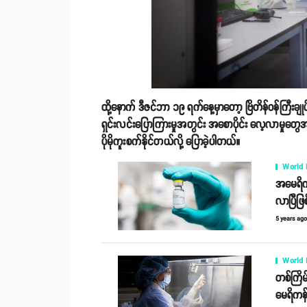
ထို့နောက် ဒီဇင်ဘာ ၁၉ ရက်နေ့မှာတော့ ဗြိတိန်ဝန်ကြီးခ
ရှင်းလင်းပြောကြားမှုအတွင်း အစောပိုင်း လေ့လာမှုတွေအရ မ
ပိုမိုကူးစက်နိုင်တယ်လို့ ပြောခဲ့ပါတယ်။
World
အမေရိကန
လာပြီဖြစ
5 years ag
World
တစ်ကြိမ
မေရိကန