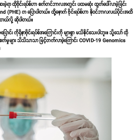
်ဆေးခဲ့ရာ ထိုဗိုင်းရပ်စ်ဟာ စက်တင်ဘာလအတွင်း ပထမဆုံး ထွက်ပေါ်လာခဲ့ခြင်း
nd (PHE) က ပြောပါတယ်။ ထို့နောက် ဗိုင်းရပ်စ်ဟာ နိုဝင်ဘာလလယ်ပိုင်းအထိ
့တယ်လို့ ဆိုပါတယ်။
ပြောင်း ကိုရိုနာဗိုင်းရပ်စ်အကြောင်းကို များစွာ မသိနိုင်သေးပါဘူး။ သို့သော် ထို
ှာ ကူးစက်မှုများ သိသိသာသာ မြင့်တက်လာခဲ့ကြောင်း COVID-19 Genomics
။