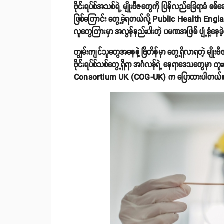
ဗိုင်းရပ်စ်အသစ်ရဲ့ မျိုးဗီဇတွေကို ပြန်လည်ခြေရာခံ စစ
ဖြစ်ကြောင်း တွေ့ခဲ့ရတယ်လို့ Public Health Engla
လူတွေကြားမှာ အလွန်နည်းပါးတဲ့ ပမဏအဖြစ် ပျံ့နှံ့နေခဲ
ကျွမ်းကျင်သူတွေအနေနဲ့ ဗြိတိန်မှာ တွေ့ရှိလာရတဲ့ မျိုးဗီဇ
ဗိုင်းရပ်စ်သစ်တွေ့ရှိရာ အင်္ဂလန်ရဲ့ နေရာဒေသတွေမ
Consortium UK (COG-UK) က ပြောထားပါတယ်