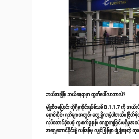
ဘယ်အချိန်၊ ဘယ်နေရာမှာ ထွက်ပေါ်လာတာလဲ?
မျိုးဗီဇပြောင်း ကိုရိုနာဗိုင်းရပ်စ်သစ် B.1.1.7 ကို အယ
နှောင်းပိုင်း ရက်များအတွင်း တွေ့ရှိလာခဲ့ပါတယ်။ ဗြ
လုပ်ဆောင်ခဲ့ပေမဲ့ ကူးစက်မှုနှုန်း လျော့ကျခြင်းမရှိမှုအပေါ
အရှေ့တောင်ပိုင်းနဲ့ လန်ဒန်မှ လျင်မြန်စွာ ပျံ့နှံ့နေတဲ့ 