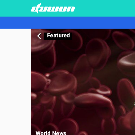
Featured
arrow_back_ios
World News