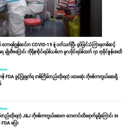
ျုပ် ဘောရစ်ဂျွန်ဆင်က COVID-19 နဲ့ ပတ်သက်ပြီး ရုပ်မြင်သံကြားမှတစ်ဆင့်
ျိုးဗီဇပြောင်း ကိုရိုနာဗိုင်းရပ်စ်သစ်ဟာ မူလဗိုင်းရပ်စ်ထက် ၇၀ ရာခိုင်နှုန်းအထိ
 News
် FDA ခွင့်ပြုချက်ရ တစ်ကြိမ်တည်းထိုးရတဲ့ ပထမဆုံး ကိုဗစ်ကာကွယ်ဆေးရှိ
်
o
 News
်တည်းထိုးရတဲ့ J&J ကိုဗစ်ကာကွယ်ဆေးက ဘေးကင်းထိရောက်မှုရှိကြောင်း အ
် FDA ပြော