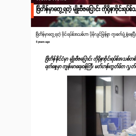
ဗြိတိန်မှာတွေ့ရတဲ့ မျိုးဗီဇပြောင်း ကိုရိုနာဗိုင်
ဗြိတိန်မှာတွေ့ရတဲ့ ဗိုင်းရပ်စ်အသစ်ဟာ ပိုမိုလျင်မြန်စွာ ကူးစက်ပျံ့နှံ့နေပြ
5 years ago
ဗြိတိန်နိုင်ငံမှာ မျိုးဗီဇပြောင်း ကိုရိုနာဗိုင်းရပ်စ်အသစ
ရက်နေ့မှာ ကျန်းမာရေးဝန်ကြီး မတ်ဟန်းကွတ်ခ်က လွှတ