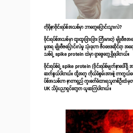
ကိုရိုနာဗိုင်းရပ်စ်အသစ်မှာ ဘာတွေပြောင်းသွားလဲ?
ဗိုင်းရပ်စ်အသစ်မှာ ထူးထူးခြားခြား ကြီးမားတဲ့ မျ
မှုအရ မျိုးဗီဇပြောင်းလဲမှု သုံးခုဟာ ဇီဝဗေဒဆိုင်ရာ အရေးပါမှ
သစ်ရဲ့ spike protein ထဲမှာ ရှာဖွေတွေ့ရှိရပါတယ်။
ဗိုင်းရပ်စ်ရဲ့ spike protein (ဗိုင်းရပ်စ်မျက်နှာပေါ်ရှ
ဆက်နွယ်ပါတယ်။ ထို့အတူ ကိုယ်ခံစွမ်းအားနဲ့ ကာကွယ်ဆေး
ပ်စ်အသစ်ဟာ နာတာရှည် ကူးစက်ခံထားရသူတစ်ဦးထံမှတစ်ဆင
UK သိပ္ပံပညာရှင်တွေက ယူဆကြပါတယ်။