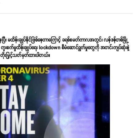
o
ံ့နှံ့နေပြီး မထိန်းချုပ်နိုင်ဖြစ်နေတာကြောင့် ခရစ်စမတ်ကာလအတွင်း လန်ဒန်တစ်မြို့
ု့မှာ ကူးစက်မှုထိန်းချုပ်ရေး lockdown စီမံဆောင်ရွက်မှုတွေကို အတင်းကျပ်ဆုံးနဲ့
 တိုးမြှင့်သတ်မှတ်ထားပါတယ်။