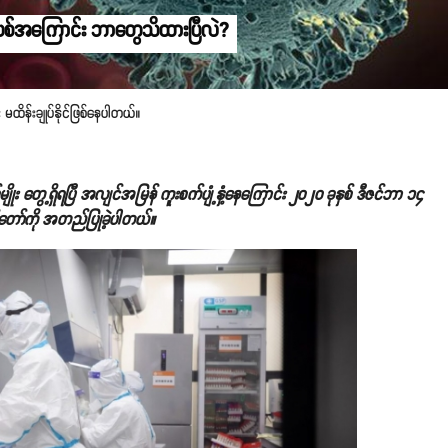
းရပ်စ်သစ်အကြောင်း ဘာတွေသိထားပြီလဲ?
ီး မထိန်းချုပ်နိုင်ဖြစ်နေပါတယ်။
်တစ်မျိုး တွေ့ရှိရပြီ အလျင်အမြန် ကူးစက်ပျံ့နှံ့နေကြောင်း ၂၀၂၀ ခုနှစ် ဒီဇင်ဘာ ၁၄
်တော်ကို အတည်ပြုခဲ့ပါတယ်။