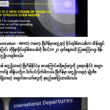
nization - WHO) ကတော့ ဗြိတိန်မှာတွေ့ရတဲ့
ဗိုင်းရပ်စ်အသစ်ဟာ ထိန်းချုပ်
ပြောင်း ကိုရိုနာဗိုင်းရပ်စ်အသစ်ကို ဒီဇင်ဘာ ၂၁ ရက်နေ့အထိ ဩစတြေးလျ၊ ဒိန်း
ွေ့ရှိလာရပါတယ်။
သစ် တွေ့ရှိထားတဲ့ ဗြိတိန်နိုင်ငံမှ လေကြောင်းခရီးစဥ်တွေကို ဥရောပနိုင်ငံ အများ
့ အိန္ဒိယတို့က ပိတ်ပင်လိုက်ပါတယ်။ ဗြိတိန်မှာ တွေ့ရှိလာရတဲ့ မျိုးဗီဇ
ထိ သိရှိထားတဲ့ အချက်အလက်တွေကို စုစည်းဖော်ပြထားပါတယ်။