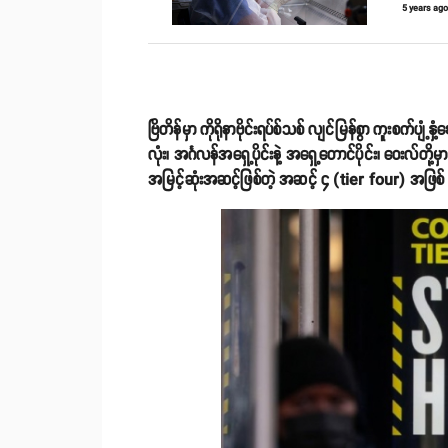
5 years ag
ဗြိတိန်မှာ ကိုရိုနာဗိုင်းရပ်စ်သစ် လျင်မြန်စွာ ကူးစက်ပျ
လုံး၊ အင်္ဂလန်အရှေ့ပိုင်းနဲ့ အရှေ့တောင်ပိုင်း၊ ဝေးလ်တိ
အမြင့်ဆုံးအဆင့်ဖြစ်တဲ့ အဆင့် ၄ (tier four) အဖြစ်