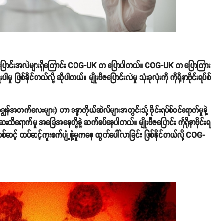
ိုးဗီဇအပြောင်းအလဲများရှိကြောင်း COG-UK က ပြောပါတယ်။ COG-UK က ပြောကြား
ု ဖြစ်နိုင်တယ်လို့ ဆိုပါတယ်။ မျိုးဗီဇပြောင်းလဲမှု သုံးခုလုံးကို ကိုရိုနာဗိုင်းရပ်စ်
ိ အချွန်အတက်လေးများ) ဟာ ခန္ဓာကိုယ်ဆဲလ်များအတွင်းသို့ ဗိုင်းရပ်စ်ဝင်ရောက်မှုနဲ့
ထိရောက်မှု အခြေအနေတို့နဲ့ ဆက်စပ်နေပါတယ်။ မျိုးဗီဇပြောင်း ကိုရိုနာဗိုင်းရ
့် ထပ်ဆင့်ကူးစက်ပျံ့နှံ့မှုကနေ ထွက်ပေါ်လာခြင်း ဖြစ်နိုင်တယ်လို့ COG-