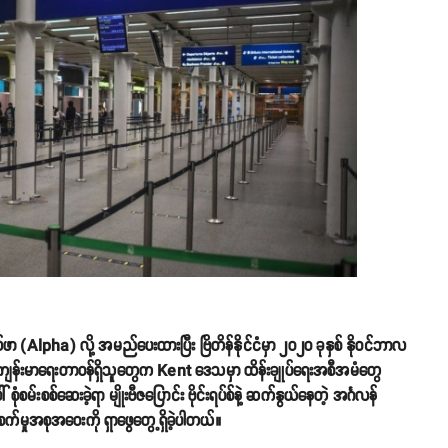
်လ်ဖာ (Alpha) လို့ အမည်ပေးထားပြီး ဗြိတိန်နိုင်ငံမှာ ၂၀၂၀ ခုနှစ် နိုဝင်ဘာလ
ိတိန်ကျန်းမာရေးတာဝန်ရှိသူတွေက Kent ဒေသမှာ ထိန်းချုပ်ရေးအစီအမံတွေ
် စုံစမ်းစစ်ဆေးခဲ့ရာ မျိုးဗီဇပြောင်း ဗိုင်းရပ်စ်နဲ့ ဆက်နွယ်နေတဲ့ အင်္ဂလန်
ကူးစက်မှုအစုအဝေးကို ရှာဖွေတွေ့ရှိခဲ့ပါတယ်။