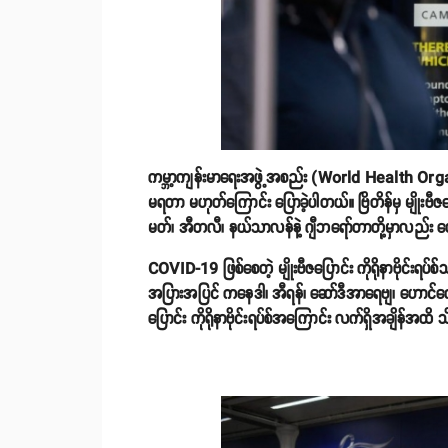
ကမ္ဘာ့ကျန်းမာရေးအဖွဲ့အစည်း (World Health Orga
မရတာ မဟုတ်ကြောင်း ပြောခဲ့ပါတယ်။ ဗြိတိန်မှ မျိုးဗီဇ
မတ်၊ အီတလီ၊ နယ်သာလန်နဲ့ ဂျီဘရော်တာတို့မှာလည်း တ
COVID-19 ဖြစ်စေတဲ့ မျိုးဗီဇပြောင်း ကိုရိုနာဗိုင်းရပ်စ်
အပြားအပြင် ကနေဒါ၊ အီရန်၊ ဆော်ဒီအာရေဗျ၊ ဟောင်ကောင်နဲ
ပြောင်း ကိုရိုနာဗိုင်းရပ်စ်အကြောင်း လက်ရှိအချိန်အ