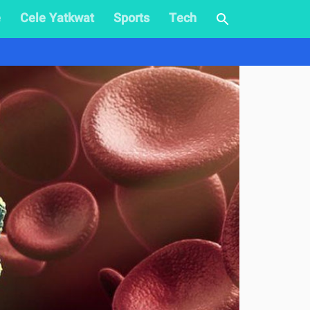
e
Cele Yatkwat
Sports
Tech