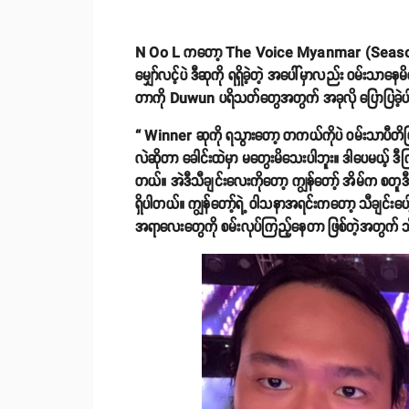
N Oo L ကတော့ The Voice Myanmar (Season-3) ရဲ့ 
မျှော်လင့်ပဲ ဒီဆုကို ရရှိခဲ့တဲ့ အပေါ်မှာလည်း ဝမ်းသ
တာကို Duwun ပရိသတ်တွေအတွက် အခုလို ပြောပြခဲ
“ Winner ဆုကို ရသွားတော့ တကယ်ကိုပဲ ဝမ်းသာပီတိ
လဲဆိုတာ ခေါင်းထဲမှာ မတွေးမိသေးပါဘူး။ ဒါပေမယ့် ဒီ
တယ်။ အဲဒီသီချင်းလေးကိုတော့ ကျွန်တော့် အိမ်က စတူဒီယို
ရှိပါတယ်။ ကျွန်တော့်ရဲ့ ဝါသနာအရင်းကတော့ သီချင်းပ
အရာလေးတွေကို စမ်းလုပ်ကြည့်နေတာ ဖြစ်တဲ့အတွက် သီ