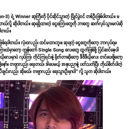
Winner ဆုကြီးကို ပိုင်ဆိုင်သွားတဲ့ ပြိုင်ပွဲဝင် တစ်ဦးဖြစ်ပါတယ်။ မ
ာနေမိတယ်လို့ ဆိုပါတယ်။ ဆုရရှိထားတဲ့ ငွေကြေးတွေကို ဘာတွေ ဆက်လုပ်သွားမလဲဆို
့ပါတယ်။
ဖြစ်ရပါတယ်။ လုံးဝလည်း ထင်မထားဘူး။ ဆုရတဲ့ ငွေတွေကိုတော့ ဘာလုပ်ရမ
ကြားထဲမှာတော့ ကျွန်တော် Single Song လေးတွေ ထွက်ဖြစ်ဖို့ ပြင်ဆင်နေပါ
လေးမှာပဲ လုပ်ကြ၊ ကိုင်ကြရင်းနဲ့ ရိုက်တာဆိုတော့ ဒီဗီဒီယိုလေး တင်ပေးဖို့တော့
ေါ့နော်။ ကဗျာလည်း ရေးတယ်၊ ဒါပေမယ့် အနုပညာနဲ့ ပတ်သက်ပြီး ကိုယ်စိတ်ပါတဲ့
ချင်းလည်း ဆိုမယ်၊ ကဗျာလည်း ရေးသွားဦးမှာပါ” လို့ သူက ဆိုပါတယ်။