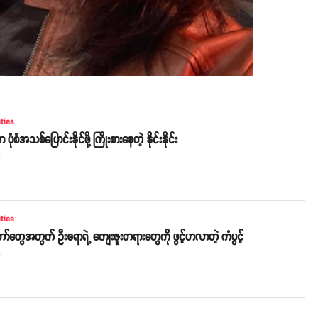
ities
ာ ပုံစံအသစ်ပြောင်းနိုင်ဖို့ ကြိုးစားနေတဲ့ နိုင်းနိုင်း
o
ities
တော်တွေအတွက် ဦးဧရာရဲ့ ကျေးဇူးတရားတွေကို ဖွင့်ဟလာတဲ့ ကံပွင့်
o