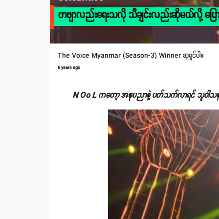
ကဗျာလည်းရေးသလို သီချင်းလည်းဆိုမယ်လို့ ပြ
The Voice Myanmar (Season-3) Winner ဆုရှင်ပါ။
6 years ago
N Oo L ကတော့ အနုပညာနဲ့ ပတ်သက်လာရင် သူဝါသနာပါတ