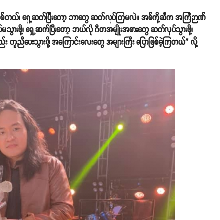
ောဖြစ်တယ်၊ ရှေ့ဆက်ပြီးတော့ ဘာတွေ ဆက်လုပ်ကြမလဲ။ အစ်ကို့ဆီက အကြံဉာဏ်
ွားဖို့၊ ရှေ့ဆက်ပြီးတော့ ဘယ်လို ဂီတအမျိုးအစားတွေ ဆက်လုပ်သွားဖို့၊
ကလည်း ကူညီပေးသွားဖို့ အကြောင်းလေးတွေ အများကြီး ပြောဖြစ်ခဲ့ကြတယ်” လို့