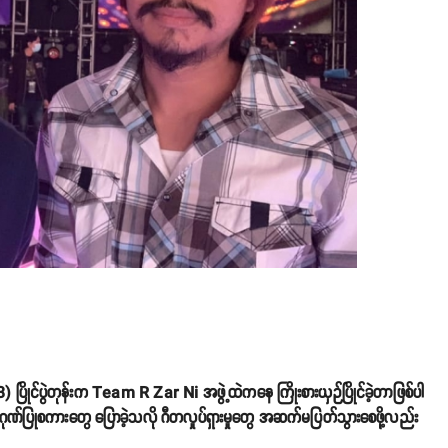
ပွဲတုန်းက Team R Zar Ni အဖွဲ့ထဲကနေ ကြိုးစားယှဉ်ပြိုင်ခဲ့တာဖြစ်ပါ
်ပြုစကားတွေ ပြောခဲ့သလို ဂီတလှုပ်ရှားမှုတွေ အဆက်မပြတ်သွားစေဖို့လည်း