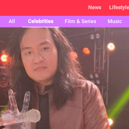
News
Lifestyl
All
Celebrities
Film & Series
Music