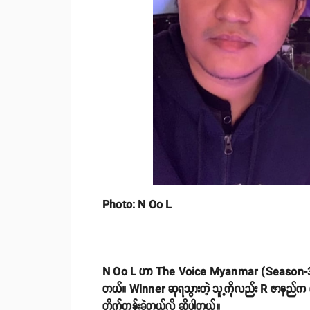
Photo: N Oo L
N Oo L ဟာ The Voice Myanmar (Season-3) ပြိုင်
တယ်။ Winner ဆုရသွားတဲ့ သူ့ကိုလည်း R ဇာနည်က ဂုဏ
တိုက်တွန်းခဲ့တယ်လို့ ဆိုပါတယ်။