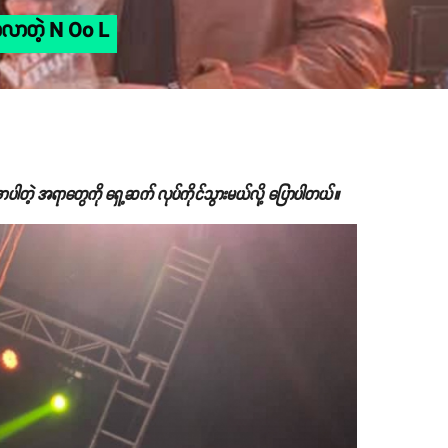
ောလာတဲ့ N Oo L
ဲ့ အရာတွေကို ရှေ့ဆက် လုပ်ကိုင်သွားမယ်လို့ ပြောပါတယ်။