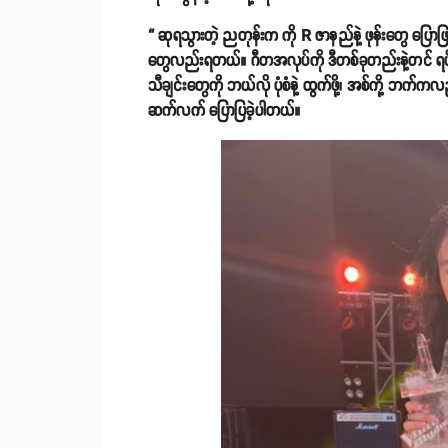
“ ဆုရသွားတဲ့ ညတုန်းက ကို R ဇာနည်နဲ့ ဖုန်းတွေ ပြ
တွေလည်းရတယ်။ ဂီတအလုပ်ကို ဒီတစ်ခုတည်းနဲ့တင် ရပ်မသ
သီချင်းတွေကို ဘယ်လို ပုံစံနဲ့ ထွက်ဖို့၊ အစ်ကို့ ဘက်
ဆက်လက် ပြောပြခဲ့ပါတယ်။