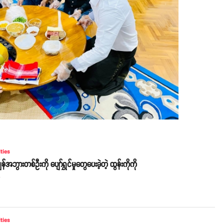
ities
အဘွားတစ်ဦးကို ပျော်ရွှင်မှုတွေပေးခဲ့တဲ့ ထွန်းကိုကို
o
ities