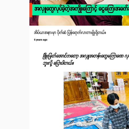
အလှူတွေလုပ်ခဲ့တဲ့အကျိုးကြောင့် ငွေကြေးအခက်အခ
အိပ်ယာအနားမှာ ပိုက်ဆံ ပြန်ရောက်လာတာမျိုးရှိတယ်။
6 years ago
ဖြိုးမြတ်အောင်ကတော့ အလှူအတန်းတွေမကြာခဏ လုပ်န
ဘူးလို့ ပြောပါတယ်။