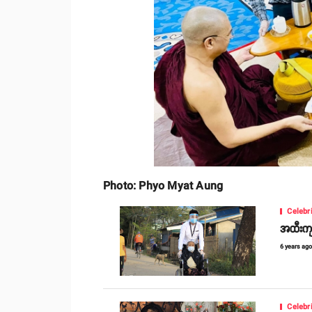
Photo: Phyo Myat Aung
Celebr
အထီးကျန်
6 years ag
Celebr