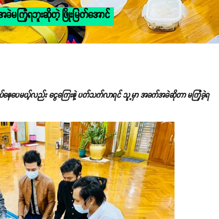
ဲမကြုံရဘူးဆိုတဲ့ ဖြိုးမြတ်အောင်
ေပေမယ့်လည်း ငွေကြေးနဲ့ ပတ်သက်လာရင် သူ့မှာ အခက်အခဲဆိုတာ မကြုံခဲ့ရ