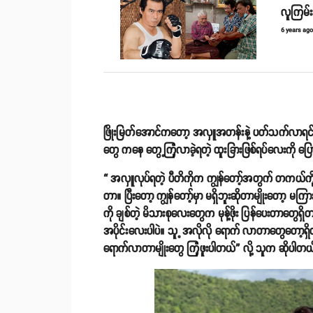
လူကြမ်း
6 years ag
ဖြိုးမြတ်အောင်ကတော့ အလှူအတန်းနဲ့ ပတ်သက်လာရင်
တွေ ကနေ တွေ့ကြုံလာခဲ့ရတဲ့ ထူးခြားဖြစ်ရပ်လေးကို 
“ အလှူလုပ်ရတဲ့ ပီတိကိုက ကျွန်တော့်အတွက် တကယ်ကို ပ
တာ။ ပြီးတော့ ကျွန်တော့်မှာ မရှိဘူးဆိုတာမျိုးတော့ မက
ကို ချစ်တဲ့ မိသားစုလေးတွေက မုန့်ဖိုး ပြန်ပေးတာတွေရှ
အပိုင်းလေးပါပဲ။ သူ့ အလိုလို ရောက် လာတာတွေတော့ရှ
ရောက်လာတာမျိုးတွေ ကြုံဖူးပါတယ်” လို့ သူက ဆိုပါတ