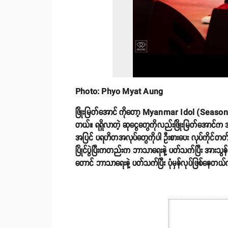
Photo: Phyo Myat Aung
ဖြိုးမြတ်အောင် ကိုတော့ Myanmar Idol (Season
တယ်။ ရရှိလာတဲ့ ဆုငွေတွေကိုလည်းဖြိုးမြတ်အောင
အပြင် ပရဟိတအလုပ်တွေကိုပါ ဦးစားပေး လုပ်ကိုင်တတ်တ
ပြိုင်ပွဲပြီးကတည်းက ဘာသာရေးနဲ့ ပတ်သက်ပြီး အားသွန်ခွန
တောင် ဘာသာရေးနဲ့ ပတ်သက်ပြီး ပုံမှန်လုပ်ဖြစ်နေတယ်