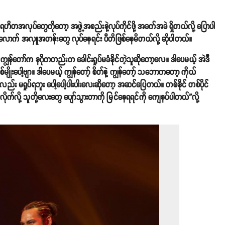
တအလုပ်တွေကိုတော့ အဖွဲ့အစည်းနဲ့လုပ်ကိုင်ဖို့ အခက်အခဲ ရှိတယ်လို့ ပြောပါ
်သလောက် အလှူအတန်းတွေ လုပ်နေရင်း ပီတိဖြစ်နေမိတယ်လို့ ဆိုပါတယ်။
 ကျွန်တော်က နဂိုကတည်းက ခေါင်းရှုပ်မခံနိုင်တဲ့သူဆိုတော့လေ။ ဒါပေမယ့် အဲဒီ
မျိုးပေါ့ဗျာ။ ဒါပေမယ့် ကျွန်တော့် စိတ်နဲ့ ကျွန်တော့် သဘောကတော့ ကိုယ်
း မရှုပ်ရဘူး ပေါ့ပေါ့ပါးပါးလေးဆိုတော့ အဆင်ပြေတယ်။ တစ်နိုင် တစ်ပိုင်
ုက်လို့ သူတို့လေးတွေ ပျော်သွားတာကို မြင်နေရရင်ကို ကျေနပ်ပါတယ်”လို့