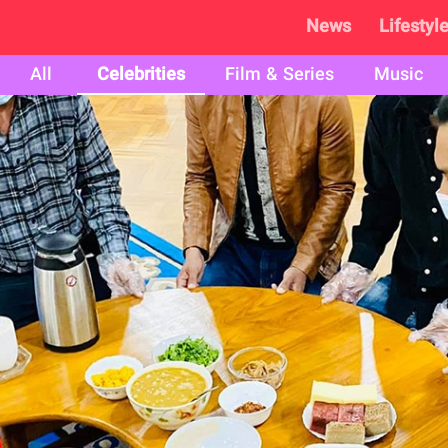
News
Lifestyl
All
Celebrities
Film & Series
Music