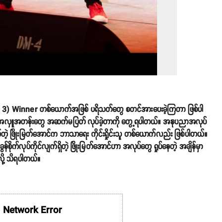
 3) Winner တစ်ယောက်အဖြစ် ပရိသတ်တွေ စတင်အားပေးခဲ့ကြတာ ဖြစ်ပါ
်က အလှူအတန်းတွေ အဆက်မပြတ် လုပ်ခဲ့တာကို တွေ့ရပါတယ်။ အနုပညာအလုပ်
ဲ့ ဖြိုးမြတ်အောင်က ဘာသာရေး ကိုင်းရှိုင်းသူ တစ်ယောက်လည်း ဖြစ်ပါတယ်။
်စိုက်လုပ်ကိုင်လျက်ရှိတဲ့ ဖြိုးမြတ်အောင်ဟာ အလုပ်တွေ ရှုပ်နေတဲ့ အချိန်မှာ
လို့ သိရပါတယ်။