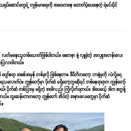
သရုပ်ဆောင်တွေရဲ့ ကျန်းမာရေးကို အဝေးကနေ ထောက်ပံ့ပေးနေတဲ့ ရဲမင်းပိုင်
o
 လက်မနှေးသူတစ်ယောက်ဖြစ်ပါတယ်။ စေတနာ နဲ့ လှူခဲ့တဲ့ အလှူအတန်းလေး
ပြောပြလာပါတယ်။
ျော်စရာ အစစ်အမှန် တစ်ခုလို ဖြစ်နေတာ။ ဒီပီတိကတော့ ဘာနဲ့မှကို လဲလို့မရ
ြားရသလောက်ပဲ။ ကျွန်တော့်မှာ ပိုက်ဆံ မရှိတော့ဘူးဆိုရင် တစ်နေရာရာက ကျွန်တော့်
ိတယ်၊ ပိုက်ဆံ တစ်ပြားမှ မရှိတဲ့ အခါလည်း ကြုံလိုက်ရတယ်။ ဒါပေမယ့် ဒါက စက္ကန့်
ိတယ်။ ထူးဆန်းတာကတော့ ကျွန်တော် အိပ်တဲ့ အနားလေးတွေမှာ ပိုက်ဆံ
ယ်။