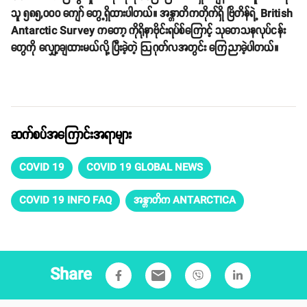
သူ ၅၈၅,၀၀၀ ကျော် တွေ့ရှိထားပါတယ်။ အန္တာတိကတိုက်ရှိ ဗြိတိန်ရဲ့ British
Antarctic Survey ကတော့ ကိုရိုနာဗိုင်းရပ်စ်ကြောင့် သုတေသနလုပ်ငန်း
တွေကို လျှော့ချထားမယ်လို့ ပြီးခဲ့တဲ့ ဩဂုတ်လအတွင်း ကြေညာခဲ့ပါတယ်။
ဆက်စပ်အကြောင်းအရာများ
COVID 19
COVID 19 GLOBAL NEWS
COVID 19 INFO FAQ
အန္တာတိက ANTARCTICA
Share
email