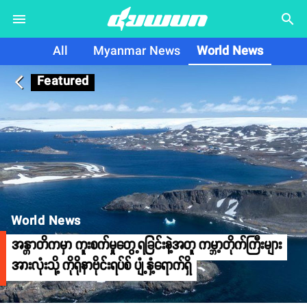
search
All
Myanmar News
World News
Featured
arrow_back_ios
World News
အန္တာတိကမှာ ကူးစက်မှုတွေ့ရခြင်းနဲ့အတူ ကမ္ဘာ့တိုက်ကြီးများ
အားလုံးသို့ ကိုရိုနာဗိုင်းရပ်စ် ပျံ့နှံ့ရောက်ရှိ