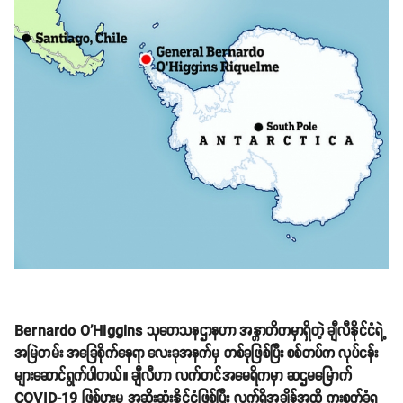
Bernardo O'Higgins သုတေသနဌာနဟာ အန္တာတိကမှာရှိတဲ့ ချီလီနိုင်ငံရဲ့
အမြဲတမ်း အခြေစိုက်နေရာ လေးခုအနက်မှ တစ်ခုဖြစ်ပြီး စစ်တပ်က လုပ်ငန်း
များဆောင်ရွက်ပါတယ်။ ချီလီဟာ လက်တင်အမေရိကမှာ ဆဌမမြောက်
COVID-19 ဖြစ်ပွားမှု အဆိုးဆုံးနိုင်ငံဖြစ်ပြီး လက်ရှိအချိန်အထိ ကူးစက်ခံရ