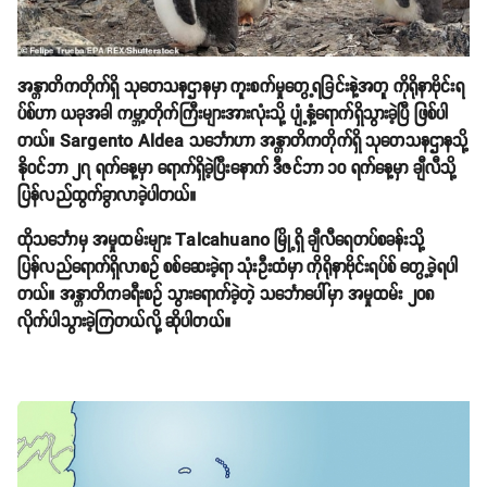
အန္တာတိကတိုက်ရှိ သုတေသနဌာနမှာ ကူးစက်မှုတွေ့ရခြင်းနဲ့အတူ ကိုရိုနာဗိုင်းရ
ပ်စ်ဟာ ယခုအခါ ကမ္ဘာ့တိုက်ကြီးများအားလုံးသို့ ပျံ့နှံ့ရောက်ရှိသွားခဲ့ပြီ ဖြစ်ပါ
တယ်။ Sargento Aldea သင်္ဘောဟာ အန္တာတိကတိုက်ရှိ သုတေသနဌာနသို့
နိုဝင်ဘာ ၂၇ ရက်နေ့မှာ ရောက်ရှိခဲ့ပြီးနောက် ဒီဇင်ဘာ ၁၀ ရက်နေ့မှာ ချီလီသို့
ပြန်လည်ထွက်ခွာလာခဲ့ပါတယ်။
ထိုသင်္ဘောမှ အမှုထမ်းများ Talcahuano မြို့ရှိ ချီလီရေတပ်စခန်းသို့
ပြန်လည်ရောက်ရှိလာစဥ် စစ်ဆေးခဲ့ရာ သုံးဦးထံမှာ ကိုရိုနာဗိုင်းရပ်စ် တွေ့ခဲ့ရပါ
တယ်။ အန္တာတိကခရီးစဥ် သွားရောက်ခဲ့တဲ့ သင်္ဘောပေါ်မှာ အမှုထမ်း ၂၀၈
လိုက်ပါသွားခဲ့ကြတယ်လို့ ဆိုပါတယ်။