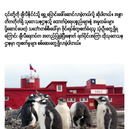
၎င်းတို့ကို ချီလီနိုင်ငံသို့ ရွှေ့ပြောင်းခေါ်ဆောင်လာခဲ့တယ်လို့ ဆိုပါတယ်။ အန္တာ
တိကတိုက်ရှိ သုတေသနဌာနသို့ ထောက်ပံ့ရေးပစ္စည်းများနဲ့ အမှုထမ်းများ
ပို့ဆောင်ပေးတဲ့ သင်္ဘောတစ်စီးပေါ်မှာ ဗိုင်းရပ်စ်ကူးစက်ခံရသူ သုံးဦးတွေ့ရှိရ
ကြောင်း ချီလီရေတပ်က အတည်ပြုခဲ့ပြီးနောက် ရက်ပိုင်းအကြာ ထိုသုတေသန
ဌာနမှာ ကူးစက်မှုများ စစ်ဆေးတွေ့ရှိလာခဲ့ပါတယ်။