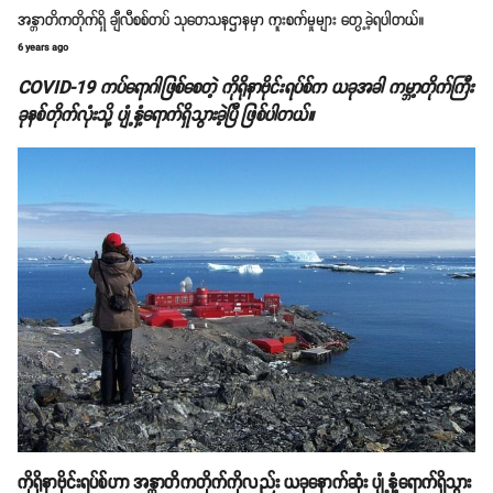
အန္တာတိကတိုက်ရှိ ချီလီစစ်တပ် သုတေသနဌာနမှာ ကူးစက်မှုများ တွေ့ခဲ့ရပါတယ်။
6 years ago
COVID-19 ကပ်ရောဂါဖြစ်စေတဲ့ ကိုရိုနာဗိုင်းရပ်စ်က ယခုအခါ ကမ္ဘာ့တိုက်ကြီး
ခုနစ်တိုက်လုံးသို့ ပျံ့နှံ့ရောက်ရှိသွားခဲ့ပြီ ဖြစ်ပါတယ်။
ကိုရိုနာဗိုင်းရပ်စ်ဟာ အန္တာတိကတိုက်ကိုလည်း ယခုနောက်ဆုံး ပျံ့နှံ့ရောက်ရှိသွား