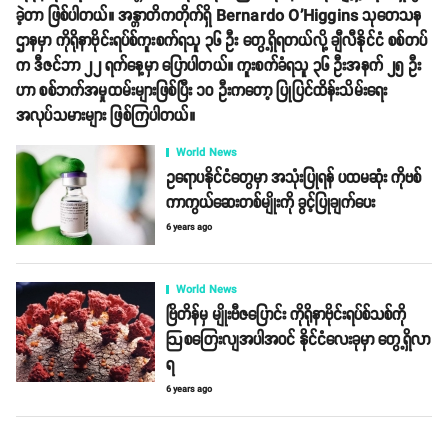
ခဲ့တာ ဖြစ်ပါတယ်။ အန္တာတိကတိုက်ရှိ Bernardo O'Higgins သုတေသန
ဌာနမှာ ကိုရိုနာဗိုင်းရပ်စ်ကူးစက်ရသူ ၃၆ ဦး တွေ့ရှိရတယ်လို့ ချီလီနိုင်ငံ စစ်တပ်
က ဒီဇင်ဘာ ၂၂ ရက်နေ့မှာ ပြောပါတယ်။ ကူးစက်ခံရသူ ၃၆ ဦးအနက် ၂၅ ဦး
ဟာ စစ်ဘက်အမှုထမ်းများဖြစ်ပြီး ၁၀ ဦးကတော့ ပြုပြင်ထိန်းသိမ်းရေး
အလုပ်သမားများ ဖြစ်ကြပါတယ်။
World News
ဥရောပနိုင်ငံတွေမှာ အသုံးပြုရန် ပထမဆုံး ကိုဗစ်
ကာကွယ်ဆေးတစ်မျိုးကို ခွင့်ပြုချက်ပေး
6 years ago
World News
ဗြိတိန်မှ မျိုးဗီဇပြောင်း ကိုရိုနာဗိုင်းရပ်စ်သစ်ကို
ဩစတြေးလျအပါအဝင် နိုင်ငံလေးခုမှာ တွေ့ရှိလာ
ရ
6 years ago