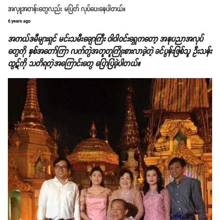
အလှူအတန်းတွေလည်း မပြတ် လုပ်ပေးနေပါတယ်။
6 years ago
အကယ်ဒမီများရှင် မင်းသမီးချောကြီး ဝါဝါဝင်းရွှေကတော့ အနုပညာအလုပ်
တွေကို နှစ်အတော်ကြာ လက်တွဲအတူတူကြိုးစားလာခဲ့တဲ့ ခင်ပွန်းဖြစ်သူ ဦးသန်း
ထွဋ်ကို သတိရတဲ့အကြောင်းတွေ ပြောပြခဲ့ပါတယ်။