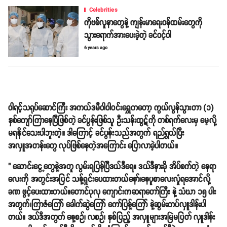
Celebrities
ကိုဗစ်လူနာတွေနဲ့ ကျန်းမာရေးဝန်ထမ်းတွေကို
သွားရောက်အားပေးခဲ့တဲ့ ခင်ဝင့်ဝါ
6 years ago
ဝါရင့်သရုပ်ဆောင်ကြီး အကယ်ဒမီဝါဝါဝင်းရွှေကတော့ ကွယ်လွန်သွားတာ (၁)
နှစ်ကျော်ကြာနေပြီဖြစ်တဲ့ ခင်ပွန်းဖြစ်သူ ဦးသန်းထွဋ်ကို တစ်ရက်လေးမှ မေ့လို့
မရနိုင်သေးပါဘူးတဲ့။ ဒါကြောင့် ခင်ပွန်းသည်အတွက် ရည်ရွယ်ပြီး
အလှူအတန်းတွေ လုပ်ဖြစ်နေတဲ့အကြောင်း ပြောလာခဲ့ပါတယ်။
" ဆောင်းငွေ့တွေနဲ့အတူ လွမ်းရပြန်ပြီဒယ်ဒီရေ။ ဒယ်ဒီနားခို အိပ်စက်တဲ့ နေရာ
လေးကို အတွင်းအပြင် သန့်ရှင်းပေထားတယ်နော်၊နေပူစာလေးလှုံရအောင်လို့
ခဏ ဖွင့်ပေးထားတယ်။တောင်ပုလု ကျောင်းကဆရာတော်ကြီး နဲ့ သံဃာ ၁၅ ပါး
အတွက်၊ကြာဇံကြော် ခေါက်ဆွဲကြော် ကော်ပြန့်ကြော် နဲ့ဆွမ်းကပ်လှူဒါန်းပါ
တယ်။ ဒယ်ဒီအတွက် နေ့စဉ်၊ လစဉ်၊ နှစ်ပြည့် အလှူများအမြဲမပြတ် လှူဒါန်း