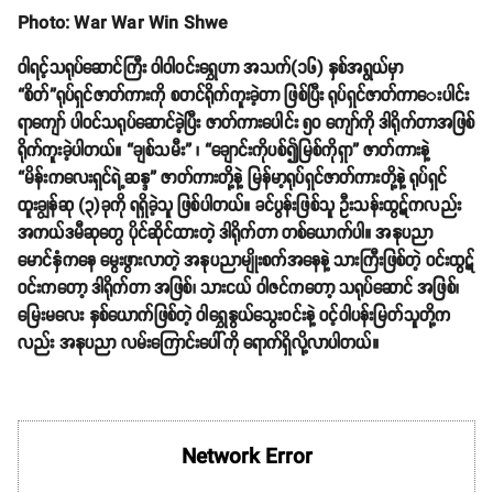
Photo: War War Win Shwe
ဝါရင့်သရုပ်ဆောင်ကြီး ဝါဝါဝင်းရွှေဟာ အသက်(၁၆) နှစ်အရွယ်မှာ
“စိတ်”ရုပ်ရှင်ဇာတ်ကားကို စတင်ရိုက်ကူးခဲ့တာ ဖြစ်ပြီး ရုပ်ရှင်ဇာတ်ကာေးပါင်း
ရာကျော် ပါဝင်သရုပ်ဆောင်ခဲ့ပြီး ဇာတ်ကားပေါင်း ၅၀ ကျော်ကို ဒါရိုက်တာအဖြစ်
ရိုက်ကူးခဲ့ပါတယ်။ “ချစ်သမီး” ၊ “ချောင်းကိုပစ်၍မြစ်ကိုရှာ” ဇာတ်ကားနဲ့
“မိန်းကလေးရှင်ရဲ့ဆန္ဒ” ဇာတ်ကားတို့နဲ့ မြန်မာ့ရုပ်ရှင်ဇာတ်ကားတို့နဲ့ ရုပ်ရှင်
ထူးချွန်ဆု (၃)ခုကို ရရှိခဲ့သူ ဖြစ်ပါတယ်။ ခင်ပွန်းဖြစ်သူ ဦးသန်းထွဋ်ကလည်း
အကယ်ဒမီဆုတွေ ပိုင်ဆိုင်ထားတဲ့ ဒါရိုက်တာ တစ်ယောက်ပါ။ အနုပညာ
မောင်နှံကနေ မွေးဖွားလာတဲ့ အနုပညာမျိုးစက်အနေနဲ့ သားကြီးဖြစ်တဲ့ ဝင်းထွဋ်
ဝင်းကတော့ ဒါရိုက်တာ အဖြစ်၊ သားငယ် ဝါဇင်ကတော့ သရုပ်ဆောင် အဖြစ်၊
မြေးမလေး နှစ်ယောက်ဖြစ်တဲ့ ဝါရွှေနွယ်သွေးဝင်းနဲ့ ဝင့်ဝါပန်းမြတ်သူတို့က
လည်း အနုပညာ လမ်းကြောင်းပေါ်ကို ရောက်ရှိလို့လာပါတယ်။