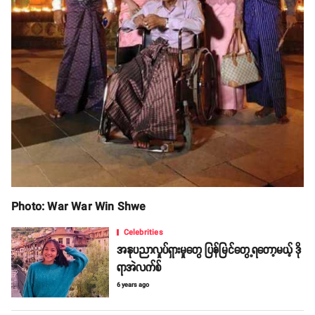
Photo: War War Win Shwe
Celebrities
အနုပညာလှုပ်ရှားမှုတွေ ပြန်မြင်တွေ့ရတော့မယ့် ဒို
ရာအဲလက်စ်
6 years ago