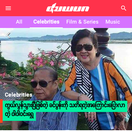
search
All
Celebrities
Film & Series
Music
arrow_back_ios
Celebrities
ကွယ်လွန်သွားပြီဖြစ်တဲ့ ခင်ပွန်းကို သတိရတဲ့အကြောင်းပြောလာ
တဲ့ ဝါဝါဝင်းရွှေ