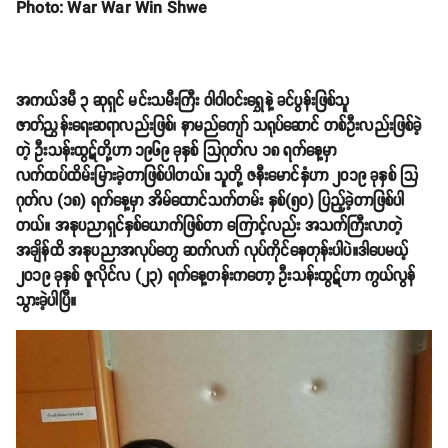
Photo: War War Win Shwe
အကယ်ဒမီ ၃ ဆုရှင် မင်းသမီးကြီး ဝါဝါဝင်းရွှေနဲ့ ခင်ပွန်းဖြစ်သူ
ဇာတ်ညွှန်းရေးဆရာလည်းဖြစ်၊ နာမည်ကျော် သရုပ်ဆောင် တစ်ဦးလည်းဖြစ်ခဲ့
တဲ့ ဦးသန်းထွဋ်တို့ဟာ ၁၉၆၉ ခုနှစ် သြဂုတ်လ ၁၈ ရက်နေ့မှာ
လက်ထပ်ထိမ်းမြားခဲ့တာဖြစ်ပါတယ်။ သူတို့ ဇနီးမောင်နှံဟာ ၂၀၁၉ ခုနှစ် သြ
ဂုတ်လ (၁၈) ရက်နေ့မှာ အိမ်ထောင်သက်တမ်း နှစ်(၅၀) ပြည့်ခဲ့တာဖြစ်ပါ
တယ်။ အနုပညာရှင်နှစ်ယောက်ဖြစ်တာ ကြောင့်လည်း အသက်ကြီးလာတဲ့
အချိန်ထိ အနုပညာအလုပ်တွေ ဆက်လက် လုပ်ကိုင်နေတုန်းပါပဲ။ဒါပေမယ့်
၂၀၁၉ ခုနှစ် ဇူလိုင်လ (၂၃) ရက်နေ့တန်းကတော့ ဦးသန်းထွဋ်ဟာ ကွယ်လွန်
သွားခဲ့ပါပြီ။