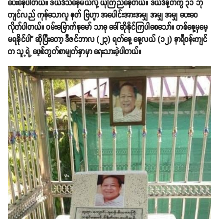
ပေးနေပါတယ်။ ဒယ်ဒီသိနေမယ်လို့ ယုံကြည်နေတယ်။ ဒယ်ဒီနဲ့တကွ ၃၁ ဘုံ
ကျင်လည် ကုန်သောလူ နတ် ဗြဟ္မာ အပေါင်းအားအမျှ အမျှ အမျှ ပေးဝေ
လိုက်ပါတယ်။ ဝမ်းမြောက်နုမော် သာဓု ခေါ်ဆိုနိုင်ကြပါစေသော်။ တစ်နေ့မှမေ့
မရနိုင်ပါ" ဆိုပြီးတော့ ဒီဇင်ဘာလ (၂၃) ရက်နေ့ နေ့လယ် (၁၂) နာရီဝန်းကျင်
က သူ့ရဲ့ ဖေ့စ်ဘွတ်စာမျက်နှာမှာ ရေးသားခဲ့ပါတယ်။