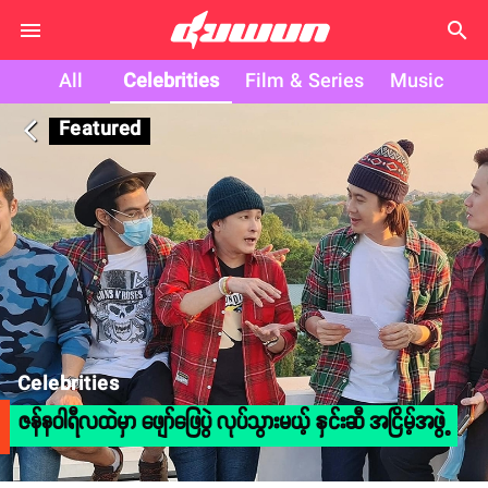
search
All
Celebrities
Film & Series
Music
Featured
arrow_back_ios
Celebrities
ဇန်နဝါရီလထဲမှာ ဖျော်ဖြေပွဲ လုပ်သွားမယ့် နှင်းဆီ အငြိမ့်အဖွဲ့