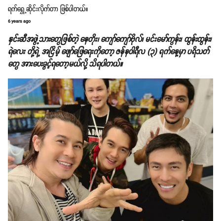
ရက်ရွှေ့ဆိုင်းလိုက်တာ ဖြစ်ပါတယ်။
6 years ago
နှင်းဆီအဖွဲ့သားတွေဖြစ်တဲ့ နေတိုး၊ ကျော်ကျော်ဗိုလ်၊ မင်းမော်ကွန်း၊ ထွန်းထွန်း၊
ရဲလေး တို့ရဲ့ အငြိမ့် ဖျော်ဖြေရေးကိုတော့ ဇန်နဝါရီလ (၃) ရက်နေ့မှာ ပရိသတ်
တွေ အားပေးခွင့်ရတော့မယ်လို့ သိရပါတယ်။