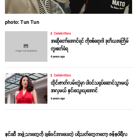
photo: Tun Tun
Celebrities
အဆိုတော်အောင်ရင် ကိုဗစ်ရောဂါ ဒုတိယအကြိမ်
ကူးစက်ခံရ
6 years ago
Celebrities
ထိုင်းဇာတ်လမ်းတွဲမှာ ပါဝင်သရုပ်ဆောင်သွားမယ့်
အလှမယ် နှင်းသွေးယုအောင်
6 years ago
နှင်းဆီ အဖွဲ့သားတွေကို ချစ်ခင်အားပေးတဲ့ ပရိသတ်တွေကတော့ ဇန်နဝါရီလ