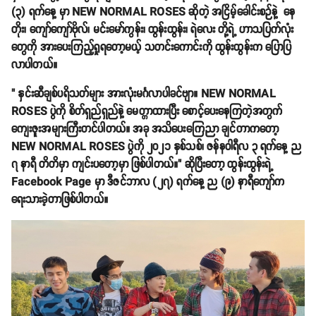
(၃) ရက်နေ့ မှာ NEW NORMAL ROSES ဆိုတဲ့ အငြိမ့်ခေါင်းစဉ်နဲ့ နေ
တိုး၊ ကျော်ကျော်ဗိုလ်၊ မင်းမော်ကွန်း၊ ထွန်းထွန်း၊ ရဲလေး တို့ရဲ့ ဟာသပြက်လုံး
တွေကို အားပေးကြည့်ရှုရတော့မယ့် သတင်းကောင်းကို ထွန်းထွန်းက ပြောပြ
လာပါတယ်။
" နှင်းဆီချစ်ပရိသတ်များ အားလုံးမင်္ဂလာပါခင်ဗျာ။ NEW NORMAL
ROSES ပွဲကို စိတ်ရှည်ရှည်နဲ့ မေတ္တာထားပြီး စောင့်ပေးနေကြတဲ့အတွက်
ကျေးဇူးအများကြီးတင်ပါတယ်။ အခု အသိပေးကြေညာ ချင်တာကတော့
NEW NORMAL ROSES ပွဲကို ၂၀၂၁ နှစ်သစ်၊ ဇန်နဝါရီလ ၃ ရက်နေ့ ည
၇ နာရီ တိတိမှာ ကျင်းပတော့မှာ ဖြစ်ပါတယ်။" ဆိုပြီးတော့ ထွန်းထွန်းရဲ့
Facebook Page မှာ ဒီဇင်ဘာလ (၂၇) ရက်နေ့ ည (၉) နာရီကျော်က
ရေးသားခဲ့တာဖြစ်ပါတယ်။