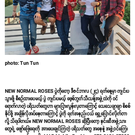
photo: Tun Tun
NEW NORMAL ROSES ပွဲကိုတော့ ဒီဇင်ဘာလ (၂၄) ရက်နေ့မှာ ကျင်းပ
သွားဖို့ စီစဉ်ထားပေမယ့် ပွဲ ကျင်းပမယ့် ဖေ့စ်ဘွတ်သီးသန့်အဖွဲ့ထဲကို ဝင်
ရောက်လာတဲ့ ပရိသတ်တွေဟာ များပြားလွန်းလှတာကြောင့် သေသေချာချာ စိစစ်
နိုင်ဖို့ အချိန်လိုအပ်နေတာကြောင့် ပွဲကို ရက်အနည်းငယ် ရွှေ့ပြောင်းလိုက်တာ
လို့ သိရပါတယ်။ NEW NORMAL ROSES ဆိုပြီးတော့ နှင်းဆီအဖွဲ့သား
တွေရဲ့ ဖျော်ဖြေရေးကို အားပေးချင်ကြတဲ့ ပရိသတ်တွေ အနေနဲ့ အဖွဲ့ဝင်ကြေး