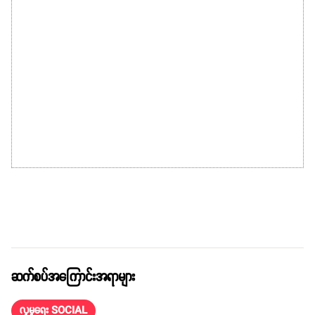
ဆက်စပ်အကြောင်းအရာများ
လူမှုရေး SOCIAL