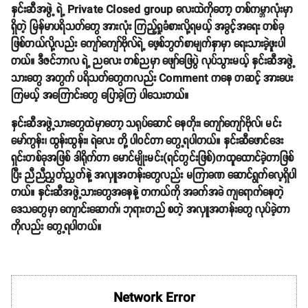
နှင်းဆီအဖွဲ့ ရဲ့ Private Closed group လေးထဲကိုတော့ တစ်ကမ္ဘာလုံးမှာ
ရှိတဲ့ မြန်မာပရိသတ်တွေ အားလုံး ကြည့်ရှုခံစားလို့ရမယ့် အခွင့်အရေး တစ်ခု
ဖြစ်တယ်လို့လည်း ကျော်ကျော်ဗိုလ်ရဲ့ ဖေ့စ်ဘွတ်စာမျက်နှာမှာ ရေးသားခဲ့ဖူးပါ
တယ်။ ဒီဇင်ဘာလ ရဲ့ ညလေး တစ်ညမှာ ဖျော်ဖြေပွဲ လုပ်သွားမယ့် နှင်းဆီအဖွဲ့
သားတွေ အတွက် ပရိသတ်တွေကလည်း Comment ကနေ တဆင့် အားပေး
ကြမယ့် အကြောင်းတွေ ပြောခဲ့ကြ ပါသေးတယ်။
နှင်းဆီအဖွဲ့သားတွေထဲမှာတော့ သရုပ်ဆောင် နေတိုး၊ ကျော်ကျော်ဗိုလ်၊ မင်း
မော်ကွန်း၊ ထွန်းထွန်း၊ ရဲလေး တို့ ပါဝင်တာ တွေ့ရပါတယ်။ နှင်းဆီဖောင်ဒေး
ရှင်းတစ်ခုအဖြစ် ဒါရိုက်တာ မောင်မျိုးမင်း(ရင်တွင်းဖြစ်)ကထူထောင်ခဲ့တာဖြစ်
ပြီး ညီညီညွှတ်ညွှတ်နဲ့ အလှူအတန်းတွေလည်း မကြာခဏ ဆောင်ရွက်လေ့ရှိပါ
တယ်။ နှင်းဆီအဖွဲ့သားတွေအနေနဲ့ တကယ်ကို အခက်အခဲ ကျရောက်နေတဲ့
ဒေသတွေမှာ ကျောင်းဆောက်၊ ဘုရားတည် စတဲ့ အလှူအတန်းတွေ လုပ်ခဲ့တာ
ကိုလည်း တွေ့ရပါတယ်။