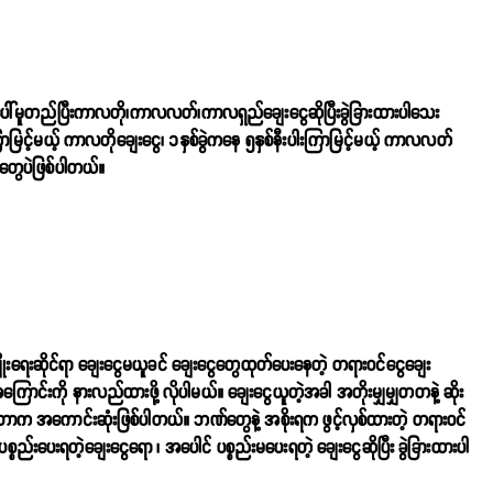
ပေါ်မူတည်ပြီးကာလတို၊ကာလလတ်၊ကာလရှည်ချေးငွေဆိုပြီးခွဲခြားထားပါသေး
မယ့် ကာလတိုချေးငွေ၊ ၁နှစ်ခွဲကနေ ၅နှစ်နီးပါးကြာမြင့်မယ့် ကာလလတ်
ေတွေပဲဖြစ်ပါတယ်။
ျိုးရေးဆိုင်ရာ ချေးငွေမယူခင် ချေးငွေတွေထုတ်ပေးနေတဲ့ တရားဝင်ငွေချေး
ကြောင်းကို နားလည်ထားဖို့ လိုပါမယ်။ ချေးငွေယူတဲ့အခါ အတိုးမျှမျှတတနဲ့ ဆိုး
ရယူတာက အကောင်းဆုံးဖြစ်ပါတယ်။ ဘဏ်တွေနဲ့ အစိုးရက ဖွင့်လှစ်ထားတဲ့ တရားဝင်
စည်းပေးရတဲ့ချေးငွေရော ၊ အပေါင် ပစ္စည်းမပေးရတဲ့ ချေးငွေဆိုပြီး ခွဲခြားထားပါ