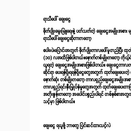
ရာသီပေါ် ချေးငွေ
စိုက်ပျိုးမွေးမြူရေးနဲ့ ပတ်သက်တဲ့ ချေးငွေအမျိုးအစား မျ
ရာသီပေါ်ချေးငွေဆိုတာကတော့
စပါး၊ပဲ၊ပြောင်းအတွက် စိုက်ပျိုးကာလပေါ်မူတည်ပြီ
(၁၀) လအထိဖြစ်ပါတယ်။နောက်တစ်မျိုးကတော့ ကိုယ့်ရဲ့ ဂိုဒ
ယူရတဲ့ ချေးငွေအမျိုးအစားဖြစ်ပါတယ်။ ချေးငွေကာလက
ဆိုင်ရာ ပေးရန်ရှိ၊ရရန်ရှိငွေတွေအတွက် ထုတ်ချေးပေး
နောက်ဆုံး တစ်မျိုးကတော့ ကာလရှည်ချေးငွေအမျိုးအစ
ကာလရှည်ရင်းနှီးမြှုပ်နှံမှုတွေအတွက် ထုတ်ချေးပေးတာ
အတိုးနှုန်းကတော့ အပေါင်ပစ္စည်းပါရင် တစ်နှစ်စာအတွက
သင့်မှာ ဖြစ်ပါတယ်။
ချေးငွေ ရယူဖို့ ဘာတွေ ပြင်ဆင်ထားသင့်လဲ