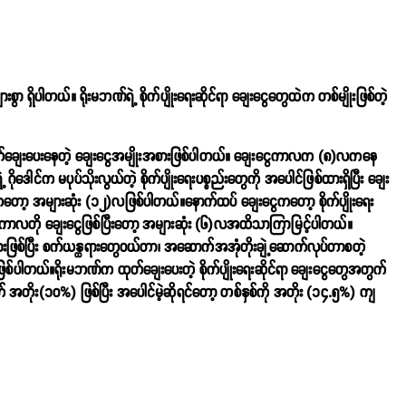
ားစွာ ရှိပါတယ်။ ရိုးမဘဏ်ရဲ့ စိုက်ပျိုးရေးဆိုင်ရာ ချေးငွေတွေထဲက တစ်မျိုးဖြစ်တဲ့
း ထုတ်ချေးပေးနေတဲ့ ချေးငွေအမျိုးအစားဖြစ်ပါတယ်။ ချေးငွေကာလက (၈)လကနေ
ေါင်က မပုပ်သိုးလွယ်တဲ့ စိုက်ပျိုးရေးပစ္စည်းတွေကို အပေါင်ဖြစ်ထားရှိပြီး ချေး
တော့ အများဆုံး (၁၂)လဖြစ်ပါတယ်။နောက်ထပ် ချေးငွေကတော့ စိုက်ပျိုးရေး
တဲ့ ကာလတို ချေးငွေဖြစ်ပြီးတော့ အများဆုံး (၆)လအထိသာကြာမြင့်ပါတယ်။
ားဖြစ်ပြီး စက်ယန္ထရားတွေဝယ်တာ၊ အဆောက်အအုံတိုးချဲ့ဆောက်လုပ်တာစတဲ့
ဖြစ်ပါတယ်။ရိုးမဘဏ်က ထုတ်ချေးပေးတဲ့ စိုက်ပျိုးရေးဆိုင်ရာ ချေးငွေတွေအတွက်
် အတိုး(၁၀%) ဖြစ်ပြီး အပေါင်မဲ့ဆိုရင်တော့ တစ်နှစ်ကို အတိုး (၁၄.၅%) ကျ