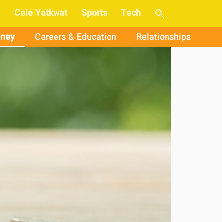
e
Cele Yatkwat
Sports
Tech
ney
Careers & Education
Relationships