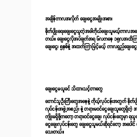
အချိန်ကာလအလိုက် ချေးငွေအမျိုးအစား
စိုက်ပျိုးရေးချေးငွေယူတဲ့အခါကိုယ်ချေးယူမယ့်ကာလအ
တယ်။ ချေးငွေလိုအပ်ချက်အရ ၆လကနေ ၁၅လအထိကြာမြင့်
ချေးငွေ၊ ၅နှစ်နဲ့ အထက်ကြာမြင့်မယ့် ကာလရှည်ချေးငွ
ချေးငွေမယူခင် သိထားသင့်တာတွေ
တောင်သူဦးကြီးတွေအနေနဲ့ ကိုယ့်လုပ်ငန်းအတွက် စိုက်ပ
လုပ်ငန်းအဖွဲ့အစည်း နဲ့ တရားမဝင်ငွေချေးသူတွေရှိတဲ့ အ
ကျိုးမရှိဖို့ကတော့ တရားဝင်ငွေချေး လုပ်ငန်းတွေမှာ 
ငွေချေးလုပ်ငန်းတွေ ချေးငွေယူမယ်ဆိုရင်တော့ အပေါင် ပစ္
သေးတယ်။