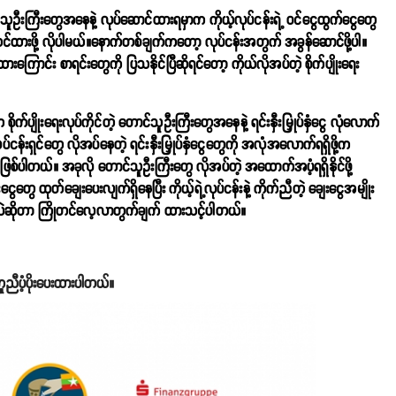
ူဦးကြီးတွေအနေနဲ့ လုပ်ဆောင်ထားရမှာက ကိုယ့်လုပ်ငန်းရဲ့ ဝင်ငွေထွက်ငွေတွေ
ဆင်ထားဖို့ လိုပါမယ်။နောက်တစ်ချက်ကတော့ လုပ်ငန်းအတွက် အခွန်ဆောင်ဖို့ပါ။
ားကြောင်း စာရင်းတွေကို ပြသနိုင်ပြီဆိုရင်တော့ ကိုယ်လိုအပ်တဲ့ စိုက်ပျိုးရေး
 စိုက်ပျိုးရေးလုပ်ကိုင်တဲ့ တောင်သူဦးကြီးတွေအနေနဲ့ ရင်းနှီးမြှုပ်နှံငွေ လုံလောက်
 နှင့် လုပ်ငန်းရှင်တွေ လိုအပ်နေတဲ့ ရင်းနှီးမြှုပ်နှံငွေတွေကို အလုံအလောက်ရရှိဖို့က
ဓိကဖြစ်ပါတယ်။ အခုလို တောင်သူဦးကြီးတွေ လိုအပ်တဲ့ အထောက်အပံ့ရရှိနိုင်ဖို့
ငွေတွေ ထုတ်ချေးပေးလျက်ရှိနေပြီး ကိုယ့်ရဲ့လုပ်ငန်းနဲ့ ကိုက်ညီတဲ့ ချေးငွေအမျိုး
မလဲဆိုတာ ကြိုတင်လေ့လာတွက်ချက် ထားသင့်ပါတယ်။
ီပံ့ပိုးပေးထားပါတယ်။