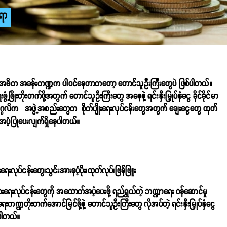
ရာ
ငံမှာ အဓိက အခန်းကဏ္ဍက ပါဝင်နေတာကတော့ တောင်သူဦးကြီးတွေပဲ ဖြစ်ပါတယ်။
ဖွံ့ဖြိုးတိုးတက်ဖို့အတွက် တောင်သူဦးကြီးတွေ အနေနဲ့ ရင်းနှီးမြှုပ်နှံငွေ ခိုင်ခိုင်မာ
ဲ့ ပုဂ္ဂလိက အဖွဲ့အစည်းတွေက စိုက်ပျိုးရေးလုပ်ငန်းတွေအတွက် ချေးငွေတွေ ထုတ်
ပံ့ပြုပေးလျက်ရှိနေပါတယ်။
ေးလုပ်ငန်းတွေ၊သွင်းအားစုပံ့ပိုး၊ထုတ်လုပ်၊ဖြန်ဖြူး
ပွားရေးလုပ်ငန်းတွေကို အထောက်အပံ့ပေးဖို့ ရည်ရွယ်တဲ့ ဘဏ္ဍာရေး ဝန်ဆောင်မှု
းကဏ္ဍတိုးတက်အောင်မြင်ဖို့နဲ့ တောင်သူဦးကြီးတွေ လိုအပ်တဲ့ ရင်းနှီးမြှုပ်နှံငွေ
စ်ပါတယ်။