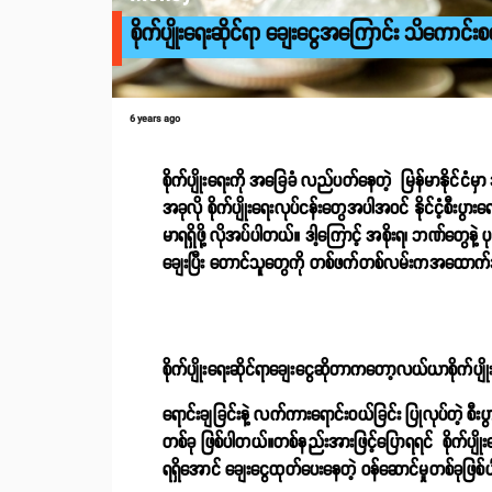
စိုက်ပျိုးရေးဆိုင်ရာ ချေးငွေအကြောင်း သိကောင်းစ
6 years ago
စိုက်ပျိုးရေးကို အခြေခံ လည်ပတ်နေတဲ့ မြန်မာနိုင်
အခုလို စိုက်ပျိုးရေးလုပ်ငန်းတွေအပါအဝင် နိုင်ငံ့စီးပွားရေး
မာရရှိဖို့ လိုအပ်ပါတယ်။ ဒါ့ကြောင့် အစိုးရ၊ ဘဏ်တွေန
ချေးပြီး တောင်သူတွေကို တစ်ဖက်တစ်လမ်းကအထောက်အ
စိုက်ပျိုးရေးဆိုင်ရာချေးငွေဆိုတာကတော့လယ်ယာစိုက်ပျိုးရ
ရောင်းချခြင်းနဲ့ လက်ကားရောင်းဝယ်ခြင်း ပြုလုပ်တဲ့ စီး
တစ်ခု ဖြစ်ပါတယ်။တစ်နည်းအားဖြင့်ပြောရရင် စိုက်ပျိုးရေ
ရရှိအောင် ချေးငွေထုတ်ပေးနေတဲ့ ဝန်ဆောင်မှုတစ်ခုဖြ