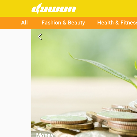
All
Fashion & Beauty
Health & Fitnes
arrow_back_ios
Money