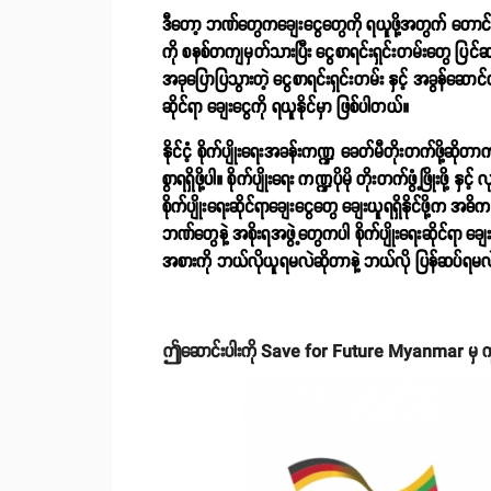
ဒီတော့ ဘဏ်တွေကချေးငွေတွေကို ရယူဖို့အတွက် တောင်သ
ကို စနစ်တကျမှတ်သားပြီး ငွေစာရင်းရှင်းတမ်းတွေ ပြင်
အခုပြောပြသွားတဲ့ ငွေစာရင်းရှင်းတမ်း နှင့် အခွန်ဆောင်ထ
ဆိုင်ရာ ချေးငွေကို ရယူနိုင်မှာ ဖြစ်ပါတယ်။
နိုင်ငံ့ စိုက်ပျိုးရေးအခန်းကဏ္ဍ ခေတ်မီတိုးတက်ဖို့ဆိုတာက
စွာရရှိဖို့ပါ။ စိုက်ပျိုးရေး ကဏ္ဍပိုမို တိုးတက်ဖွံ့ဖြိုးဖို့
စိုက်ပျိုးရေးဆိုင်ရာချေးငွေတွေ ချေးယူရရှိနိုင်ဖို့က အ
ဘဏ်တွေနဲ့ အစိုးရအဖွဲ့တွေကပါ စိုက်ပျိုးရေးဆိုင်ရာ ချေး
အစားကို ဘယ်လိုယူရမလဲဆိုတာနဲ့ ဘယ်လို ပြန်ဆပ်ရ
ဤဆောင်းပါးကို Save for Future Myanmar မှ ကူည