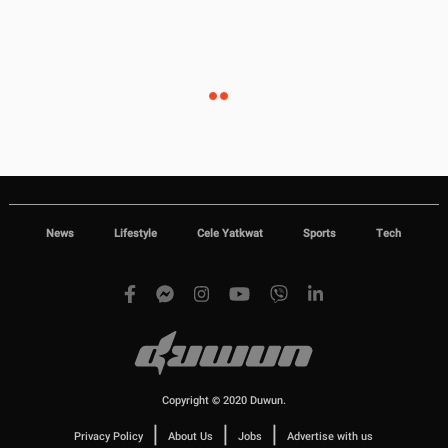
News
Lifestyle
Cele Yatkwat
Sports
Tech
Copyright © 2020 Duwun.
|
|
|
Privacy Policy
About Us
Jobs
Advertise with us