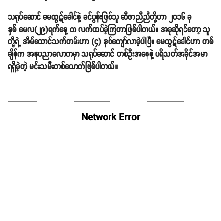
သရုပ်ဆောင် မေထွဋ်ခေါင်နဲ့ ခင်ပွန်းဖြစ်သူ ဆီဇာညီညီတို့ဟာ ၂၀၁၆ ခု
နှစ် မေလ(၂၉)ရက်နေ့ က လက်ထပ်ခဲ့ကြတာဖြစ်ပါတယ်။ အခုဆိုရင်တော့ သူ
တို့ရဲ့ အိမ်ထောင်သက်တမ်းဟာ (၄) နှစ်ကျော်လာခဲ့ပါပြီ။ မေထွဋ်ခေါင်ဟာ တစ်
ချိန်က အနုပညာလောကမှာ သရုပ်ဆောင် တစ်ဦးအနေနဲ့ ပရိသတ်အခိုင်အမာ
ရရှိခဲ့တဲ့ မင်းသမီးတစ်ယောက်ဖြစ်ပါတယ်။