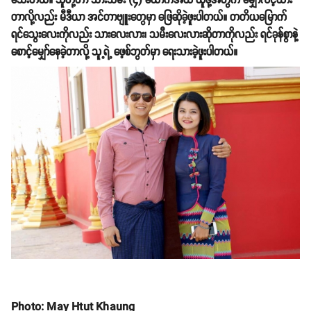
သေးတယ်။ သူတို့ဟာ သားသမီး (၄) ယောက်အထိ ယူဖို့အတွက် မျှော်လင့်ထား
တာလို့လည်း မီဒီယာ အင်တာဗျူးတွေမှာ ဖြေဆိုခဲ့ဖူးပါတယ်။ တတိယမြောက်
ရင်သွေးလေးကိုလည်း သားလေးလား၊ သမီးလေးလားဆိုတာကိုလည်း ရင်ခုန်စွာနဲ့
စောင့်မျှော်နေခဲ့တာလို့ သူ့ရဲ့ ဖေ့စ်ဘွတ်မှာ ရေးသားခဲ့ဖူးပါတယ်။
Photo: May Htut Khaung