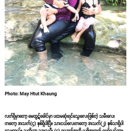
Photo: May Htut Khaung
လက်ရှိမှာတော့ မေထွဋ်ခေါင်မှာ ပထမဆုံးရင်သွေးလေးဖြစ်တဲ့ သမီးလေး
ကတော့ အသက်(၄) နှစ်ရှိပါပြီ။ သားငယ်လေးကတော့ အသက်(၂) နှစ်သာရှိပါ