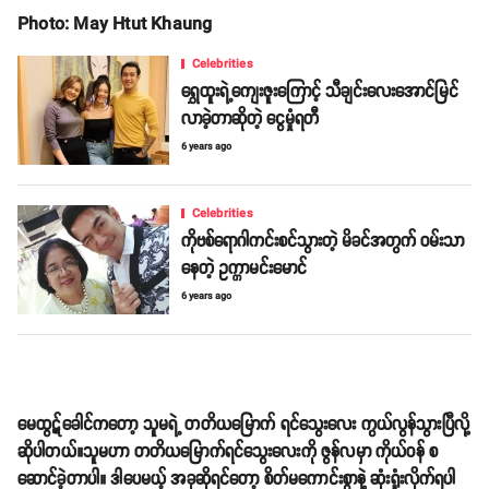
Photo: May Htut Khaung
Celebrities
ရွှေထူးရဲ့ကျေးဇူးကြောင့် သီချင်းလေးအောင်မြင်
လာခဲ့တာဆိုတဲ့ ငွေမှုံရတီ
6 years ago
Celebrities
ကိုဗစ်ရောဂါကင်းစင်သွားတဲ့ မိခင်အတွက် ဝမ်းသာ
နေတဲ့ ဥက္ကာမင်းမောင်
6 years ago
မေထွဋ်ခေါင်ကတော့ သူမရဲ့ တတိယမြောက် ရင်သွေးလေး ကွယ်လွန်သွားပြီလို့
ဆိုပါတယ်။သူမဟာ တတိယမြောက်ရင်သွေးလေးကို ဇွန်လမှာ ကိုယ်ဝန် စ
ဆောင်ခဲ့တာပါ။ ဒါပေမယ့် အခုဆိုရင်တော့ စိတ်မကောင်းစွာနဲ့ ဆုံးရှုံးလိုက်ရပါ