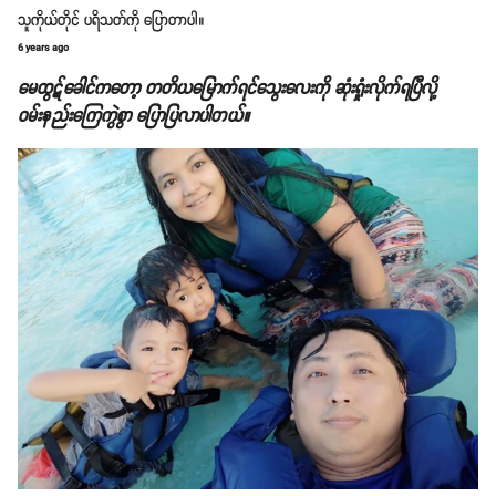
သူကိုယ်တိုင် ပရိသတ်ကို ပြောတာပါ။
6 years ago
မေထွဋ်ခေါင်ကတော့ တတိယမြောက်ရင်သွေးလေးကို ဆုံးရှုံးလိုက်ရပြီလို့
ဝမ်းနည်းကြေကွဲစွာ ပြောပြလာပါတယ်။