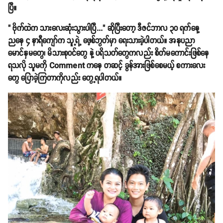
ပြီ။
" ဗိုက်ထဲက သားလေးဆုံးသွားပါပြီ..." ဆိုပြီးတော့ ဒီဇင်ဘာလ ၃၀ ရက်နေ့
ညနေ ၄ နာရီကျော်က သူ့ရဲ့ ဖေ့စ်ဘွတ်မှာ ရေးသားခဲ့ပါတယ်။ အနုပညာ
မောင်နှမတွေ၊ မိသားစုဝင်တွေ နဲ့ ပရိသတ်တွေကလည်း စိတ်မကောင်းဖြစ်နေ
ရသလို သူမကို Comment ကနေ တဆင့် ခွန်အားဖြစ်စေမယ့် စကားလေး
တွေ ပြောခဲ့ကြတာကိုလည်း တွေ့ရပါတယ်။