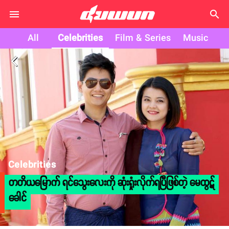
search
All
Celebrities
Film & Series
Music
arrow_back_ios
Celebrities
တတိယမြောက် ရင်သွေးလေးကို ဆုံးရှုံးလိုက်ရပြီဖြစ်တဲ့ မေထွဋ်
ခေါင်