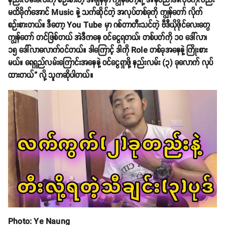
နည်းလမ်းလေးကို စဉ်းစားတဲ့ အချိန်မှာ ကျွန်တော့်ရဲ့ အနုပညာအလုပ်ကိုလည်း
မထိခိုက်အောင် Music နဲ့ သက်ဆိုင်တဲ့ အလုပ်တစ်ခုကို ကျွန်တော် လိုက်
စဉ်းစားတယ်။ ဒီတော့ You Tube မှာ ဂစ်တာတီးသင်တဲ့ ဗီဒီယိုဖိုင်လေးတွေ
ကျွန်တော် တင်ဖြစ်တယ် အဲဒီကနေ ဝင်ငွေရတယ်၊ တစ်ပတ်ကို ၁၀ ဒေါ်လာ၊
၁၅ ဒေါ်လာလောက်ဝင်တယ်။ ဒါကြောင့် ဒါကို Role တစ်ခုအနေနဲ့ ကြိုးစား
မယ်။ ရေရှည်လမ်းကြောင်းအနေနဲ့ ဝင်ငွေရှာဖို့ နည်းလမ်း (၃) ခုလောက် လုပ်
ထားတယ်” လို့ သူကဆိုပါတယ်။
Photo: Ye Naung