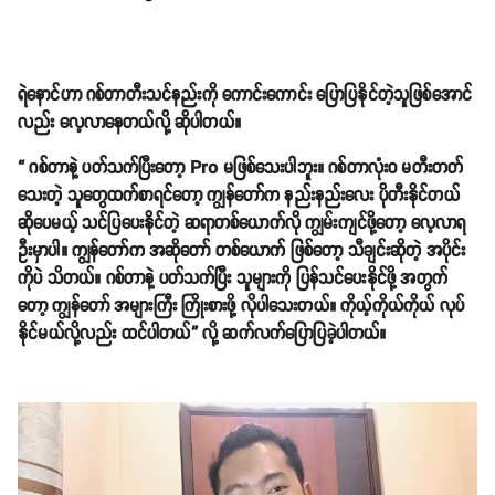
ရဲနောင်ဟာ ဂစ်တာတီးသင်နည်းကို ကောင်းကောင်း ပြောပြနိုင်တဲ့သူဖြစ်အောင်
လည်း လေ့လာနေတယ်လို့ ဆိုပါတယ်။
“ ဂစ်တာနဲ့ ပတ်သက်ပြီးတော့ Pro မဖြစ်သေးပါဘူး။ ဂစ်တာလုံးဝ မတီးတတ်
သေးတဲ့ သူတွေထက်စာရင်တော့ ကျွန်တော်က နည်းနည်းလေး ပိုတီးနိုင်တယ်
ဆိုပေမယ့် သင်ပြပေးနိုင်တဲ့ ဆရာတစ်ယောက်လို ကျွမ်းကျင်ဖို့တော့ လေ့လာရ
ဦးမှာပါ။ ကျွန်တော်က အဆိုတော် တစ်ယောက် ဖြစ်တော့ သီချင်းဆိုတဲ့ အပိုင်း
ကိုပဲ သိတယ်။ ဂစ်တာနဲ့ ပတ်သက်ပြီး သူများကို ပြန်သင်ပေးနိုင်ဖို့ အတွက်
တော့ ကျွန်တော် အများကြီး ကြိုးစားဖို့ လိုပါသေးတယ်။ ကိုယ့်ကိုယ်ကိုယ် လုပ်
နိုင်မယ်လို့လည်း ထင်ပါတယ်” လို့ ဆက်လက်ပြောပြခဲ့ပါတယ်။