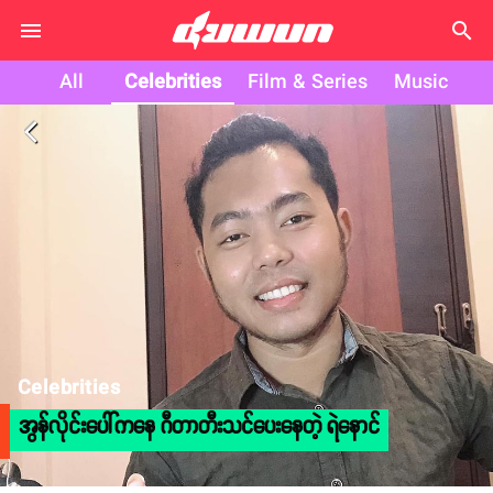
search
All
Celebrities
Film & Series
Music
arrow_back_ios
Celebrities
အွန်လိုင်းပေါ်ကနေ ဂီတာတီးသင်ပေးနေတဲ့ ရဲနောင်