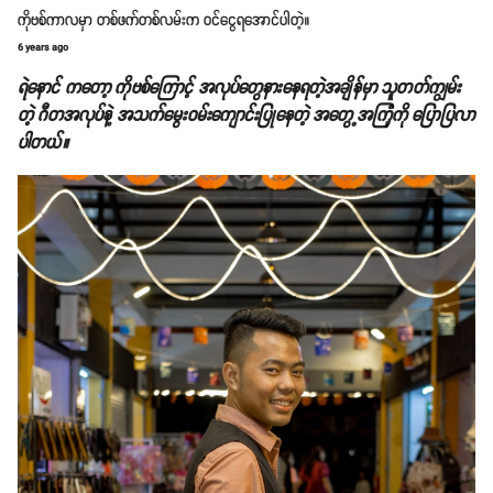
ကိုဗစ်ကာလမှာ တစ်ဖက်တစ်လမ်းက ဝင်ငွေရအောင်ပါတဲ့။
6 years ago
ရဲနောင် ကတော့ ကိုဗစ်ကြောင့် အလုပ်တွေနားနေရတဲ့အချိန်မှာ သူတတ်ကျွမ်း
တဲ့ ဂီတအလုပ်နဲ့ အသက်မွေးဝမ်းကျောင်းပြုနေတဲ့ အတွေ့အကြုံကို ပြောပြလာ
ပါတယ်။