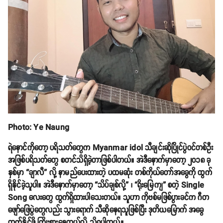
Photo: Ye Naung
ရဲနောင်ကိုတော့ ပရိသတ်တွေက Myanmar idol သီချင်းဆိုပြိုင်ပွဲဝင်တစ်ဦး
အဖြစ်ပရိသတ်တွေ စတင်သိရှိခဲ့တာဖြစ်ပါတယ်။ အဲဒီနောက်မှာတော့ ၂၀၁၈ ခု
နှစ်မှာ “ချာလီ” လို့ နာမည်ပေးထားတဲ့ ပထမဆုံး တစ်ကိုယ်တော်အခွေကို ထွက်
ရှိနိုင်ခဲ့သူပါ။ အဲဒီနောက်မှာတော့ “သိပ်ချစ်လို့” ၊ “ရိုးမြေကျ” စတဲ့ Single
Song လေးတွေ ထွက်ရှိထားပါသေးတယ်။ သူဟာ ကိုဗစ်မဖြစ်ပွားခင်က ဂီတ
ဖျော်ဖြေပွဲတွေလည်း သွားရောက် သီဆိုနေရသူဖြစ်ပြီး ဒုတိယမြောက် အခွေ
ထွက်နိုင်ဖို့ ကြိုးစားနေတယ်လို့ သိရပါတယ်။