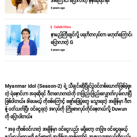
အကြောင်း ပြောလာတဲ့ နန်းဆုရတီစိုး
6 years ago
Celebrities
နာမည်ကြီးချင်လို့ ပရဟိတလုပ်တာ မဟုတ်ကြောင်း
ပြောလာတဲ့ G
6 years ago
Myanmar idol (Season-2) ရဲ့ သီချင်းဆိုပြိုင်ပွဲဝင်တစ်ယောက်ဖြစ်ခဲ့ဖူး
တဲ့ ရဲနောင်ဟာ အခုဆိုရင် ဂီတလောကထဲကို တဖြည်းဖြည်းလျှောက်လှမ်းလာပြီ
ဖြစ်ပါတယ်။ ဒါပေမယ့် ကိုဗစ်ကြောင့် ဖျော်ဖြေပွဲတွေ မသွားရတဲ့ အချိန်မှာ ဂီတ
နဲ့ ပတ်သက်ပြီး ဝင်ငွေရတဲ့ အလုပ်ကို ကြိုးစားလုပ်ကိုင်နေတယ်လို့ Duwun
ကို ပြောပါတယ်။
“ အခု ကိုဗစ်ဝင်လာတဲ့ အချိန်မှာ ဝင်ငွေလည်း မရှိတော့ တခြား ဝင်ငွေရမယ့်