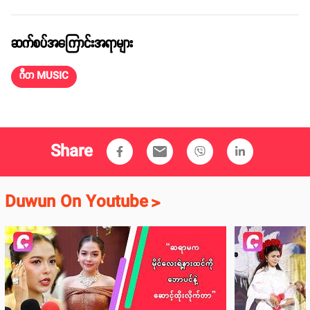
ဆက်စပ်အကြောင်းအရာများ
ဂီတ MUSIC
Share
email
Duwun On Youtube
>