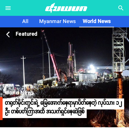
search
All
Myanmar News
World News
Featured
arrow_back_ios
World News
တရုတ်မိုင်းတွင်းရဲ့ မြေအောက်နေရာမှာပိတ်နေတဲ့ လုပ်သား ၁၂
ဦး တစ်ပတ်ကြာအထိ အသက်ရှင်နေဆဲဖြစ်