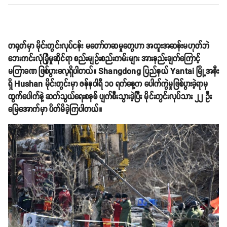
တရုတ်မှာ မိုင်းတွင်းလုပ်ငန်း မတော်တဆမှုတွေဟာ အထူးအဆန်းမဟုတ်ဘဲ
ဘေးကင်းလုံခြုံမှုဆိုင်ရာ စည်းမျဥ်းစည်းကမ်းများ အားနည်းချက်ကြောင့်
မကြာခဏ ဖြစ်ပွားလေ့ရှိပါတယ်။ Shangdong ပြည်နယ် Yantai မြို့အနီး
ရှိ Hushan မိုင်းတွင်းမှာ ဇန်နဝါရီ ၁၀ ရက်နေ့က ပေါက်ကွဲမှုဖြစ်ပွားခဲ့ရာမှ
ထွက်ပေါက်နဲ့ ဆက်သွယ်ရေးစနစ် ပျက်စီးသွားခဲ့ပြီး မိုင်းတွင်းလုပ်သား ၂၂ ဦး
မြေအောက်မှာ ပိတ်မိခဲ့ကြပါတယ်။