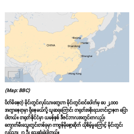
(Map: BBC)
ပိတ်မိနေတဲ့ မိုင်းတွင်းလုပ်သားတွေဟာ မိုင်းတွင်းဝင်ပေါက်မှ ပေ ၂,၀၀၀
အကွာနေရာမှာ ရှိနေမယ်လို့ ယူဆရကြောင်း တရုတ်အစိုးရသတင်းဌာနက ပြော
ပါတယ်။ တရုတ်နိုင်ငံမှာ ယမန်နှစ် ဒီဇင်ဘာလအတွင်းကလည်း
ကျောက်မီးသွေးတွင်းတစ်ခုမှာ ကာဗွန်မိုနော့ဆိုက် ယိုစိမ့်မှုကြောင့် မိုင်းတွင်း
လုပ်သား ၂၃ ဦး သေဆုံးခဲ့ပါတယ်။