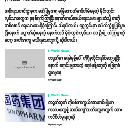
အစိုးရသတင်းဌာနက ဖော်ပြမှုအရ မြေအောက်မှာပိတ်မိနေတဲ့ မိုင်းတွင်း
လုပ်သားတွေက ခုနစ်ရက်ကြာပြီးနောက်ကယ်ဆယ်ရေးသမားများထံသို့ စာတို
တစ်စောင် ရေးသားပေးပို့ခဲ့ကြောင်း သိရပါတယ်။ ရွှေတွင်းမှာ ပေါက်ကွဲမှုဖြစ်ပွား
ပြီးနောက် ပျောက်ဆုံးနေတဲ့ နောက်ထပ် မိုင်းတွင်းလုပ်သာ ၁၀ ဦးရဲ့ ကံကြမ္မာကို
တော့ အတိအကျ မသိရသေးဘူးလို့ ဆိုပါတယ်။
World News
တရုတ်မှာ ရေခဲမုန့်ပေါ် ကိုရိုနာဗိုင်းရပ်စ်တွေ့ရပြီး
နောက် ရောင်းချထားတဲ့ ရေခဲမုန့်တွေကို ခြေရာခံ
ရှာဖွေနေ
6 years ago
World News
တရုတ်ထုတ် ကိုဗစ်ကာကွယ်ဆေးတစ်မျိုးက
ကလေးတွေနဲ့ ဆယ်ကျော်သက်တွေအတွက် ဘေး
ကင်စိတ်ချရဟုဆို
6 years ago