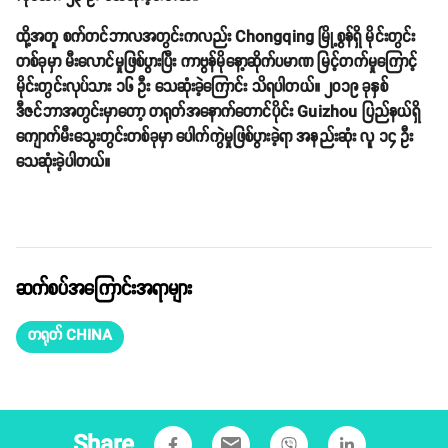
ထို့အတူ စက်တင်ဘာလအတွင်းကလည်း Chongqing မြို့စွန်ရှိ မိုင်းတွင်း
တစ်ခုမှာ မီးလောင်မှုဖြစ်ပွားပြီး ကာဗွန်မိုနော့ဆိုက်ပမာဏ မြင့်တက်မှုကြောင့်
မိုင်းတွင်းလုပ်သား ၁၆ ဦး သေဆုံးခဲ့ကြောင်း သိရပါတယ်။ ၂၀၁၉ ခုနှစ်
ဒီဇင်ဘာအတွင်းမှာတော့ တရုတ်အနောက်တောင်ပိုင်း Guizhou ပြည်နယ်ရှိ
ကျောက်မီးသွေးတွင်းတစ်ခုမှာ ပေါက်ကွဲမှုဖြစ်ပွားခဲ့ရာ အနည်းဆုံး လူ ၁၄ ဦး
သေဆုံးခဲ့ပါတယ်။
ဆက်စပ်အကြောင်းအရာများ
တရုတ် CHINA
Share
email