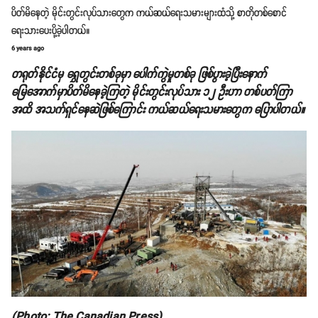
ပိတ်မိနေတဲ့ မိုင်းတွင်းလုပ်သားတွေက ကယ်ဆယ်ရေးသမားများထံသို့ စာတိုတစ်စောင်
ရေးသားပေးပို့ခဲ့ပါတယ်။
6 years ago
တရုတ်နိုင်ငံမှ ရွှေတွင်းတစ်ခုမှာ ပေါက်ကွဲမှုတစ်ခု ဖြစ်ပွားခဲ့ပြီးနောက်
မြေအောက်မှာပိတ်မိနေခဲ့ကြတဲ့ မိုင်းတွင်းလုပ်သား ၁၂ ဦးဟာ တစ်ပတ်ကြာ
အထိ အသက်ရှင်နေဆဲဖြစ်ကြောင်း ကယ်ဆယ်ရေးသမားတွေက ပြောပါတယ်။
(Photo: The Canadian Press)