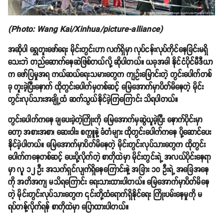
(Photo: Wang Kai/Xinhua/picture-alliance)
အဆိုပါ ရွှေတူးဖော်ရေး မိုင်းတွင်းဟာ လက်ရှိမှာ လုပ်ငန်းလုပ်ကိုင်နေခြင်းမရှိ
သေးဘဲ တည်ဆောက်နေဆဲဖြစ်တယ်လို့ ဆိုပါတယ်။ ယခုအခါ နိုင်ငံပိုင်မီဒီယာ
က ဖော်ပြမှုအရ ကယ်ဆယ်ရေးသမားတွေက ကျဥ်းမြောင်းတဲ့ တွင်းပေါက်တစ်
ခု တူးခဲ့ပြီးနောက် ထိုတွင်းပေါက်မှတစ်ဆင့် မြေအောက်မှာပိတ်မိနေတဲ့ မိုင်း
တွင်းလုပ်သားအချို့ထံ ဆက်သွယ်နိုင်ခဲ့ကြကြောင်း သိရပါတယ်။
တွင်းပေါက်ကနေ ချပေးခဲ့တဲ့ကြိုးကို မြေအောက်မှဆွဲယူခဲ့ပြီး နောက်ပိုင်းမှာ
တော့ အစားအစာ၊ ဆေးဝါး၊ စက္ကူနဲ့ ခံတံများ ထိုတွင်းပေါက်ကနေ ပို့ဆောင်ပေး
နိုင်ခဲ့ပါတယ်။ မြေအောက်မှာပိတ်မိနေတဲ့ မိုင်းတွင်းလုပ်သားတွေက ထိုတွင်း
ပေါက်ကနေတစ်ဆင့် ပေးပို့လိုက်တဲ့ စာတိုထဲမှာ မိုင်းတွင်းရဲ့ အလယ်ပိုင်းနေရာ
မှာ လူ ၁၂ ဦး အသက်ရှင်လျက်ရှိနေကြောင်းနဲ့ အခြား ၁၀ ဦးရဲ့ အခြေအနေ
ကို အတိအကျ မသိရကြောင်း ရေးသားထားပါတယ်။ မြေအောက်မှာပိတ်မိ‌နေ
တဲ့ မိုင်းတွင်းလုပ်သားတွေက ၎င်းတို့ထံရောက်ရှိနိုင်ရေး ကြိုးပမ်းနေမှုကို မ
ရပ်တန့်လိုက်ရန် စာတိုထဲမှာ ပြောထားပါတယ်။