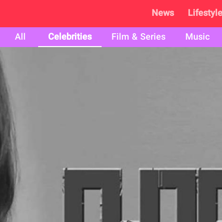
News
Lifestyl
All
Celebrities
Film & Series
Music