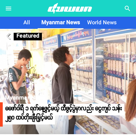
search
All
Myanmar News
World News
Featured
arrow_back_ios
Myanmar News
ဖေော်ဝါရီ ၁ ရက်နေ့ဖွင့်မယ့် ထီဖွင့်ပွဲမှာလည်း ငွေကျပ် သန်း
၂၅၀ ထပ်တိုးချီးမြှင့်မယ်