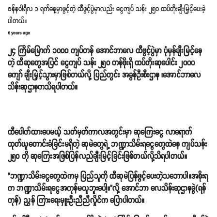
ဇန်နဝါရီလ ၁ ရက်နေ့မှာဖွင့်တဲ့ ထီဖွင့်ပွဲမှာလည်း ငွေကျပ် သန်း ၂၅၀ ထပ်တိုးချီးမြှင့်ပေးခဲ့
ပါတယ်။
6 years ago
၂၄ ကြိမ်မြောက် ၁၀၀၀ ကျပ်တန် အောင်ဘာလေ ထီဖွင့်ပွဲမှာ ပုံမှန်ချီးမြင့်နေ
တဲ့ ထီဆုတွေအပြင် ငွေကျပ် သန်း ၂၅၀ တန်ဖိုးရှိ ထပ်တိုးဆုပေါင်း ၂၀၀၀
ကျော် ချီးမြှင့်သွားမှာဖြစ်တယ်လို့ ပြည်တွင်း အခွန်ဦးစီးဌာန ၊အောင်ဘာလေ
သိန်းဆုဌာနကသိရပါတယ်။
ထီပေါက်ထားပေမယ့် သတ်မှတ်ကာလအတွင်းမှာ ဆုကြေးငွေ လာရောက်
ထုတ်ယူတောင်းခံခြင်းမရှိတဲ့ ဆုမဲတွေရဲ့ ဘဏ္ဍာသိမ်းရငွေတွေထဲနေ ကျပ်သန်း
၂၅၀ ကို ဆုကြေးအဖြစ်ပြန်လည်ချီးမြင့်ခြင်းဖြစ်တယ်လို့သိရပါတယ်။
"ဘဏ္ဍာသိမ်းငွေတွေထဲကမှ ပြည်သူကို ထီဆုမဲပြန်ဖွင့်ပေးတဲ့သဘောပါ။အစိုးရ
က ဘဏ္ဍာသိမ်းရငွေအကုန်မယူဘူးပေါ့။"လို့ အောင်ဘာ လေသိန်းဆုဌာနခွဲ(ရန်
ကုန်) ညွှန် ကြားရေးမှူးဦးညီညီလှိုင်က ပြောပါတယ်။