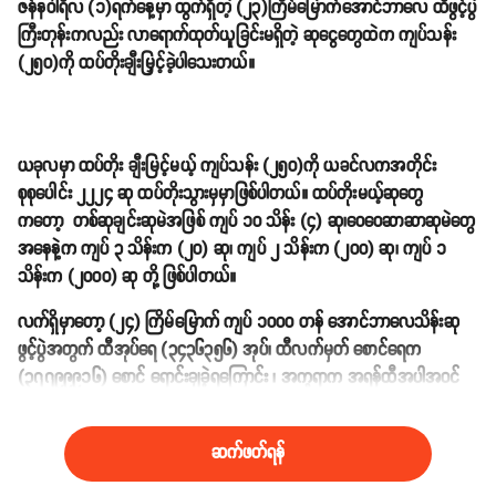
ဇန်နဝါရီလ (၁)ရက်နေ့မှာ ထွက်ရှိတဲ့ (၂၃)ကြိမ်မြောက်အောင်ဘာလေ ထီဖွင့်ပွဲ
ကြီးတုန်းကလည်း လာရောက်ထုတ်ယူခြင်းမရှိတဲ့ ဆုငွေတွေထဲက ကျပ်သန်း
(၂၅၀)ကို ထပ်တိုးချီးမြှင့်ခဲ့ပါသေးတယ်။
ယခုလမှာ ထပ်တိုး ချီးမြင့်မယ့် ကျပ်သန်း (၂၅၀)ကို ယခင်လကအတိုင်း
စုစုပေါင်း ၂၂၂၄ ဆု ထပ်တိုးသွားမှမှာဖြစ်ပါတယ်။ ထပ်တိုးမယ့်ဆုတွေ
ကတော့ တစ်ဆုချင်းဆုမဲအဖြစ် ကျပ် ၁၀ သိန်း (၄) ဆု၊ဝေဝေဆာဆာဆုမဲတွေ
အနေနဲ့က ကျပ် ၃ သိန်းက (၂၀) ဆု၊ ကျပ် ၂ သိန်းက (၂၀၀) ဆု၊ ကျပ် ၁
သိန်းက (၂၀၀၀) ဆု တို့ ဖြစ်ပါတယ်။
လက်ရှိမှာတော့ (၂၄) ကြိမ်မြောက် ကျပ် ၁၀၀၀ တန် အောင်ဘာလေသိန်းဆု
ဖွင့်ပွဲအတွက် ထီအုပ်ရေ (၃၄၃၆၃၅၆) အုပ်၊ ထီလက်မှတ် စောင်ရေက
(၃၇၇၉၉၉၁၆) စောင် ရောင်းချခဲ့ရကြောင်း ၊ အက္ခရာက အရန်ထီအပါအဝင်
စုစုပေါင်းအက္ခရာ (၄၂) လုံးရှိတယ်လို့ သိရပါတယ်။
ဆက်ဖတ်ရန်