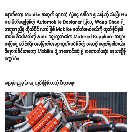
နောက်တော့ Mobike အတွက် ရလာတဲ့ ရံပုံငွေ ဒေါ်လာ ၅ သန်းကို သုံးပြီး Hu
ဟာ မိတ်ဆွေဖြစ်တဲ့ Automobile Designer ဖြစ်သူ Wang Chao ရဲ့
အကူအညီနဲ့ ကိုယ်ပိုင် လက်ဖြစ် Mobike စက်ဘီးမော်ဒယ်ကို ထုတ်နိုင်ခဲ့ပါ
တယ်။ ဒီမော်ဒယ်ကို Auto ဈေးကွက်ထဲက Material Suppliers အများ
အပြားနဲ့ ပေါင်းပြီး အမြောက်အများထုတ်လုပ်နိုင်တဲ့ အဆင့် ရောက်ခဲ့ပါတယ်။
ဒီနောက်ပိုင်းကတော့ Mobike ရဲ့ အကောင်းဆုံးနဲ့ အတောက်ပဆုံး နေသာချိန်
တွေပါပဲ။
နေ့ချင်းညချင်း ရွှေတွင်းဖြစ်လာတဲ့ စီးပွားရေး