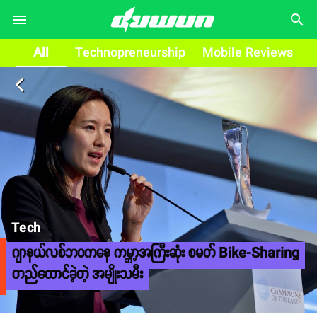
search
All
Technopreneurship
Mobile Reviews
arrow_back_ios
Tech
ဂျာနယ်လစ်ဘဝကနေ ကမ္ဘာ့အကြီးဆုံး စမတ် Bike-Sharing
တည်ထောင်ခဲ့တဲ့ အမျိုးသမီး