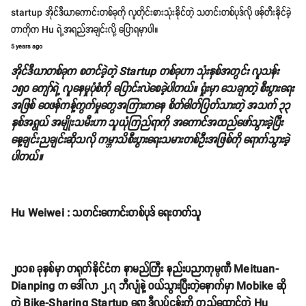
startup အိုင်ဒီယာကောင်းတစ်ခုကို လူတိုင်းစားသုံးနိုင်တဲ့ သတင်းတစ်ပုဒ်လို ဖန်တီးနိုင်ခဲ့
တာကိုက Hu ရဲ့အရည်အချင်းလို့ ပြောရမှာပါ။
5 years ago
အိုင်ဒီယာတစ်ခုက စတင်ခဲ့တဲ့ Startup တစ်ခုဟာ သုံးနှစ်အတွင်း လူသန်း
၁၅၀ ကျော်ရဲ့ လူနေမှုပုံစံကို ပြောင်းလဲစေခဲ့ပါတယ်။ ရှုံးမှာ သေချာတဲ့ စီးပွားရေး
အဖြစ် ဝေဖန်ကန့်ကွက်မှုတွေအကြားကနေ စိတ်ဓါတ်ပြတ်သားတဲ့ အသက် ၃၃
နှစ်အရွယ် အမျိုးသမီးဟာ သူယုံကြည်ရာကို အကောင်အထည်ဖော်သွားခဲ့ပြီး
နေ့ချင်းညချင်းဆိုသလို ကမ္ဘာသိစီးပွားရေးသမားတစ်ဦးအဖြစ်ကို ရောက်သွားခဲ့
ပါတယ်။
Hu Weiwei : သတင်းကောင်းတစ်ပုဒ် ရေးတတ်သူ
၂၀၁၈ ခုနှစ်မှာ တရုတ်နိုင်ငံက နာမည်ကြီး နည်းပညာကုမ္ပဏီ Meituan-
Dianping က ဒေါ်လာ ၂.၇ ဘီလျံနဲ့ ဝယ်သွားပြီးတဲ့နောက်မှာ Mobike ဆို
တဲ့ Bike-Sharing Startup ရော ဒီလုပ်ငန်းကို တည်ထောင်တဲ့ Hu