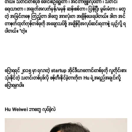
တယ်။ သတင်းတစ်ပုဒ် ခေါင်းစဉ်ရွေးတာ ၊ အင်တာဗျူးလုပ်တာ ၊ သတင်း
ရေးသားတာ ၊ အချက်အလက်မှန်/မမှန် ဆန်းစစ်တာ ၊ ပြန်ပြီး မွမ်းမံတာ ၊ မတူ
တဲ့ အမြင်ကနေ ကြည့်တာ ဒါတွေ အားလုံးက အချိန်ပေးရပါတယ်။ ဒါက အင်
တာနက်ထုတ်ကုန်တစ်ခုကို အချောသပ်ဖို့ အချိန်ပိုအလုပ်ဆင်းရတာနဲ့ ယှဉ်လို့ ရ
ပါတယ်။ "တဲ့။
ပြောရရင် ၂၀၁၅ မှာ ရလာတဲ့ startup အိုင်ဒီယာကောင်းတစ်ခုကို လူတိုင်းစား
သုံးနိုင်တဲ့ သတင်းတစ်ပုဒ်လို ဖန်တီးနိုင်ခဲ့တာကိုက Hu ရဲ့အရည်အချင်းလို့
ပြောရမှာပါ။
Hu Weiwei ဘာတွေ လုပ်ခဲ့လဲ