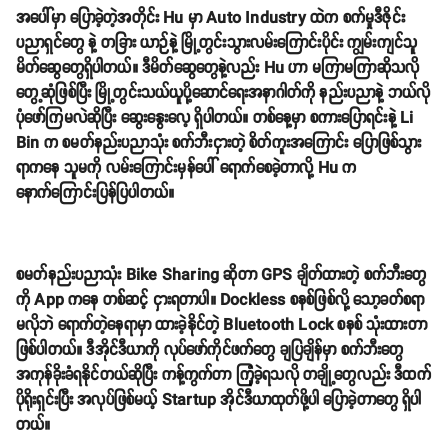
အပေါ်မှာ ပြောခဲ့တဲ့အတိုင်း Hu မှာ Auto Industry ထဲက စက်မှုဒီဇိုင်း
ပညာရှင်တွေ နဲ့ တခြား ယာဉ်နဲ့ မြို့တွင်းသွားလမ်းကြောင်းပိုင်း ကျွမ်းကျင်သူ
မိတ်ဆွေတွေရှိပါတယ်။ ဒီမိတ်ဆွေတွေနဲ့လည်း Hu ဟာ မကြာမကြာဆိုသလို
တွေ့ဆုံဖြစ်ပြီး မြို့တွင်းသယ်ယူပို့ဆောင်ရေးအနာဂါတ်ကို နည်းပညာနဲ့ ဘယ်လို
ပုံဖော်ကြမလဲဆိုပြီး ဆွေးနွေးလေ့ ရှိပါတယ်။ တစ်နေ့မှာ စကားပြောရင်းနဲ့ Li
Bin က စမတ်နည်းပညာသုံး စက်ဘီးငှားတဲ့ စိတ်ကူးအကြောင်း ပြောဖြစ်သွား
ရာကနေ သူမကို လမ်းကြောင်းမှန်ပေါ် ရောက်စေခဲ့တာလို့ Hu က
နောက်ကြောင်းပြန်ပြပါတယ်။
စမတ်နည်းပညာသုံး Bike Sharing ဆိုတာ GPS ချိတ်ထားတဲ့ စက်ဘီးတွေ
ကို App ကနေ တစ်ဆင့် ငှားရတာပါ။ Dockless စနစ်ဖြစ်လို့ သော့ခတ်စရာ
မလိုဘဲ ရောက်တဲ့နေရာမှာ ထားခဲ့နိုင်တဲ့ Bluetooth Lock စနစ် သုံးထားတာ
ဖြစ်ပါတယ်။ ဒီအိုင်ဒီယာကို လုပ်ဖော်ကိုင်ဖက်တွေ ချပြချိန်မှာ စက်ဘီးတွေ
အကုန်ခိုးခံရနိုင်တယ်ဆိုပြီး ကန့်ကွက်တာ ကြုံခဲ့ရသလို တချို့တွေလည်း ဒီထက်
ပိုရိုးရှင်းပြီး အလုပ်ဖြစ်မယ့် Startup အိုင်ဒီယာထုတ်ဖို့ပါ ပြောခဲ့တာတွေ ရှိပါ
တယ်။