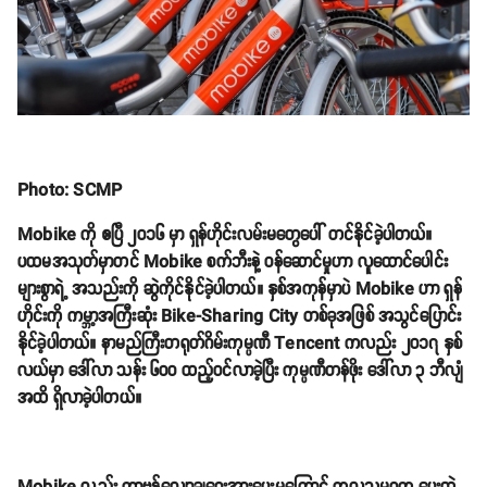
Photo: SCMP
Mobike ကို ဧပြီ ၂၀၁၆ မှာ ရှန်ဟိုင်းလမ်းမတွေပေါ် တင်နိုင်ခဲ့ပါတယ်။
ပထမအသုတ်မှာတင် Mobike စက်ဘီးနဲ့ ဝန်ဆောင်မှုဟာ လူထောင်ပေါင်း
များစွာရဲ့ အသည်းကို ဆွဲကိုင်နိုင်ခဲ့ပါတယ်။ နှစ်အကုန်မှာပဲ Mobike ဟာ ရှန်
ဟိုင်းကို ကမ္ဘာ့အကြီးဆုံး Bike-Sharing City တစ်ခုအဖြစ် အသွင်ပြောင်း
နိုင်ခဲ့ပါတယ်။ နာမည်ကြီးတရုတ်ဂိမ်းကုမ္ပဏီ Tencent ကလည်း ၂၀၁၇ နှစ်
လယ်မှာ ဒေါ်လာ သန်း ၆၀၀ ထည့်ဝင်လာခဲ့ပြီး ကုမ္ပဏီတန်ဖိုး ဒေါ်လာ ၃ ဘီလျံ
အထိ ရှိလာခဲ့ပါတယ်။