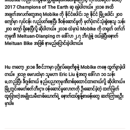
Mobike လည်း ကာဗွန်လျှော့ချရေးအားပေးမှုကြောင့် ကုလသမဂ္ဂက ပေးတဲ့
2017 Champions of The Earth ဆု ရခဲ့ပါတယ်။ ၂၀၁၈ အထိ
အချက်အလက်တွေအရ Mobike ကို နိုင်ငံပေါင်း ၁၉ နိုင်ငံ မြို့ပေါင်း ၂၀၀
ကျော်မှာ လုပ်ငန်း လည်ပတ်နေပြီး ဒီဝန်ဆောင်မှုကို မှတ်ပုံတင်သုံးစွဲနေသူ သန်း
၂၀၀ ကျော် ရှိနေပြီလို့ ဆိုပါတယ်။ ၂၀၁၈ ထဲမှာပဲ Mobike ကို တရုတ် ဝက်ဘ်
ကုမ္ပဏီ Meituan-Dianping က ဒေါ်လာ ၂.၇ ဘီလျံနဲ့ ဝယ်ခဲ့ပြီးနောက်
Meituan Bike အဖြစ် နာမည်ပြောင်းခဲ့ပါတယ်။
Hu ကတော့ ၂၀၁၈ ဒီဇင်ဘာမှာ ပုဂ္ဂိုလ်ရေးကိစ္စနဲ့ Mobike ကနေ ထွက်ခွာခဲ့ပါ
တယ်။ ၂၀၁၉ မေလထဲမှာ သူမဟာ Eric Liu နဲ့အတူ ဒေါ်လာ ၁၀ သန်း
မ,တည်ပြီး ဒီဂျစ်တယ် နည်းပညာကုမ္ပဏီတစ်ခုထောင်ထားတယ်လို့ ဆိုပါတယ်။
မြို့တွင်းစမတ်စက်ဘီးငှား ဝန်ဆောင်မှုလောကကို ဦးဆောင်ခဲ့တဲ့ ထက်မြက်
ထူးခြားတဲ့အမျိုးသမီးတစ်ယောက်ရဲ့ နောက်ထပ်စွန့်စားခန်းတွေ ဆက်ကြားရဦး
မှာပါ။