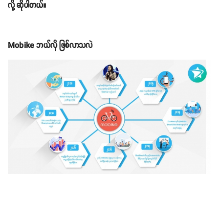
လို့ ဆိုပါတယ်။
Mobike ဘယ်လို ဖြစ်လာသလဲ