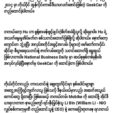
၂၀၁၄ မှာ ကိုယ်ပိုင် အွန်လိုင်းကားမီဒီယာပလက်ဖောင်းဖြစ်တဲ့ GeekCar ကို
တည်ထောင်ခဲ့ပါတယ်။
တကယ်တော့ Hu ဟာ စွန့်စားခန်းဖွင့်ချင်တဲ့စိတ်အခံရှိသူလို့ ဆိုရမှာပါ။ Hu ရဲ့
အသက်မွေးမှုအိပ်မက်က စစ်သတင်းထောက်ဖြစ်ဖို့လို့ ဆိုပါတယ်။ နောက်တော့
ကျောင်းက ဘွဲ့ရပြီး အလုပ်အကိုင်အခွင့်အလမ်း ပိုများတဲ့ မော်တော်ကားပိုင်း
ဆိုင်ရာ စီးပွားရေးသတင်းနဲ့ ဇာတ်လမ်းတွေကို သတင်းထောက်ဖို့ ရွေးချယ်
ဖြစ်လာတာပါ။ National Business Daily မှာ ဆယ်စုနှစ်တစ်ခုနီးပါး
အလုပ်လုပ်ခဲ့ပြီးနောက်မှ GeekCar ကို ထောင်ခဲ့တာ ဖြစ်ပါတယ်။
ကိုယ်တိုင်ကလည်း ကားသတင်းနဲ့ ဈေးကွက်ပိုင်းမှာ နှစ်ပေါင်းများစွာ
အတွေ့အကြုံရင့်ကျက်လာသူ ဖြစ်သလို ဒီနယ်ပယ်မှာလည်း အဆက်အသွယ်
ကောင်းတွေ ရှိထားပြီး ဖြစ်ပေမယ့် တကယ်တမ်း Mobike ကို ထောင်ဖို့ အိုင်ဒီ
ယာရလာတာက နာမည်ကျော် ရင်းနှီးမြှပ်နှံသူ Li Bin (William Li - NIO
လျှပ်စစ်ကားကုမ္ပဏီ တည်ထောင်သူနဲ့ CEO) နဲ့ စကားပြောရာကနေ ရလာတယ်