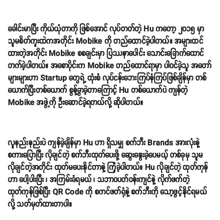
ခေါင်းမာပြီး ကိုယ်ယုံတာကို ဖြစ်အောင် လုပ်တတ်တဲ့ Hu ကတော့ ၂၀၁၅ မှာ
သူမစိတ်ကူးထဲကအတိုင်း Mobike ကို တည်ထောင်ခဲ့ပါတယ်။ အများထင်
ထားတဲ့အတိုင်း Mobike စစချင်းမှာ ပြဿနာပေါင်း သောင်းခြောက်ထောင်
တက်ခဲ့ပါတယ်။ အစောပိုင်းက Mobike တည်ထောင်ရာမှာ ပါဝင်ခဲ့သူ အတော်
များများဟာ Startup တွေရဲ့ ထုံးစံ လုပ်ငန်းဘေးကြပ်နံကြပ်ဖြစ်ချိန်မှာ တစ်
ယောက်ပြီးတစ်ယောက် စွန့်ခွာခဲ့တာကြောင့် Hu တစ်ယောက်ပဲ ကျန်တဲ့
Mobike အဖွဲ့ကို ဦးဆောင်ခဲ့ရတယ်လို့ ဆိုပါတယ်။
လူနည်းနည်းပဲ ကျန်ခဲ့ချိန်မှာ Hu ဟာ ရှိသမျှ စက်ဘီး Brands အားလုံးနဲ့
စကားပြောပြီး လိုချင်တဲ့ စက်ဘီးထုတ်ပေးဖို့ ဆွေးနွေးခဲ့ပေမယ့် တစ်ခုမှ သူမ
လိုချင်တဲ့အတိုင်း ထုတ်မပေးနိုင်တာနဲ့ ကြုံခဲ့ပါတယ်။ Hu လိုချင်တဲ့ ထုတ်ကုန်
ဟာ ပေါ့ပါးပြီး ၊ အကြမ်းခံရမယ် ၊ သဘာဝပတ်ဝန်းကျင်နဲ့ လိုက်ဖက်တဲ့
ထုတ်ကုန်ဖြစ်ပြီး QR Code ကို စကင်ဖတ်ရုံနဲ့ စက်ဘီးကို သော့ဖွင့်နိုင်ရမယ်
လို့ သတ်မှတ်ထားတာပါ။