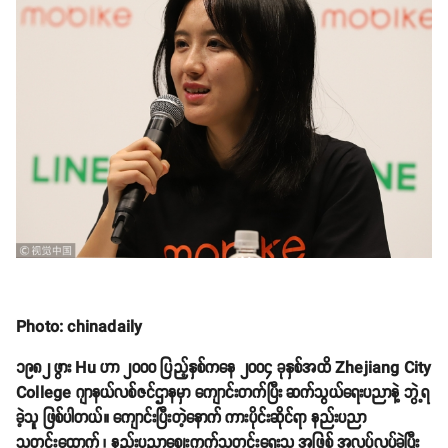
Photo: chinadaily
၁၉၈၂ ဖွား Hu ဟာ ၂၀၀၀ ပြည့်နှစ်ကနေ ၂၀၀၄ ခုနှစ်အထိ Zhejiang City
College ဂျာနယ်လစ်ဇင်ဌာနမှာ ကျောင်းတက်ပြီး ဆက်သွယ်ရေးပညာနဲ့ ဘွဲ့ရ
ခဲ့သူ ဖြစ်ပါတယ်။ ကျောင်းပြီးတဲ့နောက် ကားပိုင်းဆိုင်ရာ နည်းပညာ
သတင်းထောက် ၊ နည်းပညာဈေးကွက်သတင်းရေးသူ အဖြစ် အလုပ်လုပ်ခဲ့ပြီး