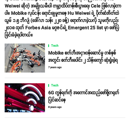
Weiwei ဆိုတဲ့ အမျိုးသမီးပါ ကမ္ဘာ့ထိပ်တန်းစီးပွားရေး Cele ဖြစ်လာခဲ့တာ
ပါ။ Mobike လုပ်ငန်း ရောင်းချမှုကနေ Hu Weiwei ရဲ့ ပိုက်ဆံအိတ်ထဲ
ယွမ် ၁.၅ ဘီလျံ (ဒေါ်လာ သန်း ၂၂၀ ခန့်) ရောက်လာခဲ့သလို သူမကိုလည်း
၂၀၁၈ ထုတ် Forbes Asia မဂ္ဂဇင်းရဲ့ Emergent 25 list မှာ ဖော်ပြ
ခြင်းခံခဲ့ရပါတယ်။
Tech
Mobike စက်ဘီးအငှားဝန်ဆောင်မှု တစ်နှစ်
အတွင်း စက်ဘီးပေါင်း ၂ သိန်းကျော် ဆုံးရှုံးခဲ့ရ
7 years ago
Tech
6G ကွန်ရက်ကို အကောင်အထည်ဖော်ဖို့တရုတ်
ပြင်ဆင်နေ
8 years ago