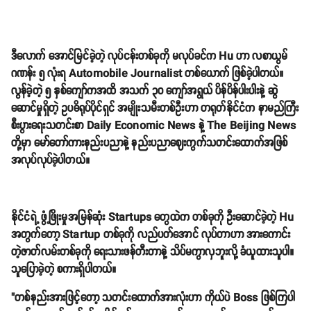
ဒီလောက် အောင်မြင်ခဲ့တဲ့ လုပ်ငန်းတစ်ခုကို မလုပ်ခင်က Hu ဟာ လစာယွမ်
ဂဏန်း ၅ လုံးရ Automobile Journalist တစ်ယောက် ဖြစ်ခဲ့ပါတယ်။
လွန်ခဲ့တဲ့ ၅ နှစ်ကျော်ကအထိ အသက် ၃၀ ကျော်အရွယ် ပိန်ပိန်ပါးပါးနဲ့ ဆွဲ
ဆောင်မှုရှိတဲ့ ဥပဓိရုပ်ပိုင်ရှင် အမျိုးသမီးတစ်ဦးဟာ တရုတ်နိုင်ငံက နာမည်ကြီး
စီးပွားရေးသတင်းစာ Daily Economic News နဲ့ The Beijing News
တို့မှာ မော်တော်ကားနည်းပညာနဲ့ နည်းပညာဈေးကွက်သတင်းထောက်အဖြစ်
အလုပ်လုပ်ခဲ့ပါတယ်။
နိုင်ငံရဲ့ ဖွံ့ဖြိုးမှုအမြန်ဆုံး Startups တွေထဲက တစ်ခုကို ဦးဆောင်ခဲ့တဲ့ Hu
အတွက်တော့ Startup တစ်ခုကို လည်ပတ်အောင် လုပ်တာဟာ အားကောင်း
တဲ့ဇာတ်လမ်းတစ်ခုကို ရေးသားဖန်တီးတာနဲ့ သိပ်မကွာလှဘူးလို့ ခံယူထားသူပါ။
သူပြောခဲ့တဲ့ စကားရှိပါတယ်။
"တစ်နည်းအားဖြင့်တော့ သတင်းထောက်အားလုံးဟာ ကိုယ်ပဲ Boss ဖြစ်ကြပါ