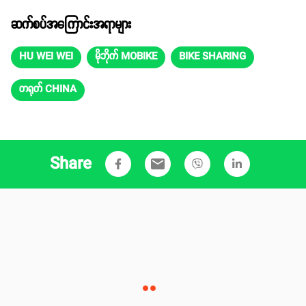
ဆက်စပ်အကြောင်းအရာများ
HU WEI WEI
မိုဘိုက် MOBIKE
BIKE SHARING
တရုတ် CHINA
Share
email