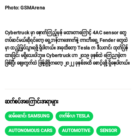
Photo: GSMArena
Cybertruck မှာ နောက်ကြည့်မှန် မထားတာကြောင့် 4AC sensor တွေ
တပ်ဆင်မယ်ဆိုရင်တော့ ရှေ့ဘန်ဘာအောက်နဲ့ ကားဘီးရှေ့ Fender တွေထဲ
မှာ ထည့်မြှပ်သွားရဖို့ ရှိပါတယ်။ အခုထိတော့ Tesla က ဒီသတင်း ထုတ်ပြန်
ထားခြင်း မရှိသေးပါဘူး။ Cybertruck ဟာ ၂၀၁၉ ခုနှစ်ထဲ ကြေညာခဲ့တာ
ဖြစ်ပြီး ဈေးကွက်ထဲ ဖြန့်ချိဖို့ကတော့ ၂၀၂၂ ခုနှစ်အထိ စောင့်ရဖို့ ရှိနေပါတယ်။
ဆက်စပ်အကြောင်းအရာများ
ဆမ်ဆောင်း SAMSUNG
တက်စ်လာ TESLA
AUTONOMOUS CARS
AUTOMOTIVE
SENSOR