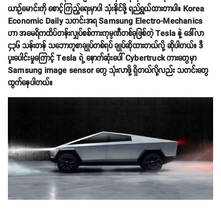
ယာဉ်မောင်းကို စောင့်ကြည့်ရေးမှာပါ သုံးနိုင်ဖို့ ရည်ရွယ်ထားတာပါ။ Korea
Economic Daily သတင်းအရ Samsung Electro-Mechanics
ဟာ အမေရိကထိပ်တန်းလျှပ်စစ်ကားကုမ္ပဏီတစ်ခုဖြစ်တဲ့ Tesla နဲ့ ဒေါ်လာ
၄၃၆ သန်းတန် သဘောတူစာချုပ်တစ်ရပ် ချုပ်ဆိုထားတယ်လို့ ဆိုပါတယ်။ ဒီ
ပူးပေါင်းမှုကြောင့် Tesla ရဲ့ နောက်ဆုံးပေါ် Cybertruck ကားတွေမှာ
Samsung image sensor တွေ သုံးလာဖို့ ရှိတယ်လို့လည်း သတင်းတွေ
ထွက်နေပါတယ်။