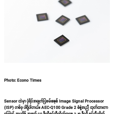
Photo: Econo Times
Sensor ထဲမှာ ပုံရိပ်အချက်ပြဖမ်းစနစ် Image Signal Processor
(ISP) တစ်ခု ပါရှိပါတယ်။ AEC-Q100 Grade 2 စံနဲ့အညီ ထုတ်ထားတာ