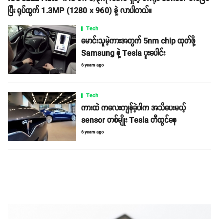
ပြီး ရုပ်ထွက် 1.3MP (1280 x 960) နဲ့ လာပါတယ်။
Tech
မောင်းသူမဲ့ကားအတွက် 5nm chip ထုတ်ဖို့
Samsung နဲ့ Tesla ပူးပေါင်း
6 years ago
Tech
ကားထဲ ကလေးကျန်ခဲ့ပါက အသိပေးမယ့်
sensor တစ်မျိုး Tesla တီထွင်နေ
6 years ago