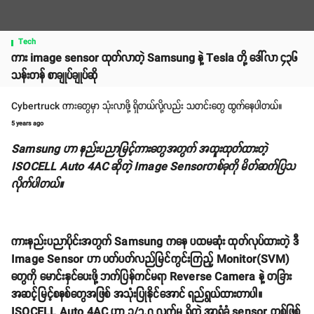
Tech
ကား image sensor ထုတ်လာတဲ့ Samsung နဲ့ Tesla တို့ ဒေါ်လာ ၄၃၆
သန်းတန် စာချုပ်ချုပ်ဆို
Cybertruck ကားတွေမှာ သုံးလာဖို့ ရှိတယ်လို့လည်း သတင်းတွေ ထွက်နေပါတယ်။
5 years ago
Samsung ဟာ နည်းပညာမြင့်ကားတွေအတွက် အထူးထုတ်ထားတဲ့
ISOCELL Auto 4AC ဆိုတဲ့ Image Sensorတစ်ခုကို မိတ်ဆက်ပြသ
လိုက်ပါတယ်။
ကားနည်းပညာပိုင်းအတွက် Samsung ကနေ ပထမဆုံး ထုတ်လုပ်ထားတဲ့ ဒီ
Image Sensor ဟာ ပတ်ပတ်လည်မြင်ကွင်းကြည့် Monitor(SVM)
တွေကို မောင်းနှင်ပေးဖို့ ဘက်ပြန်ကင်မရာ Reverse Camera နဲ့ တခြား
အဆင့်မြင့်စနစ်တွေအဖြစ် အသုံးပြုနိုင်အောင် ရည်ရွယ်ထားတာပါ။
ISOCELL Auto 4AC ဟာ ၁/၃.၇ လက်မ ရှိတဲ့ အာရုံခံ sensor တစ်ဖြစ်