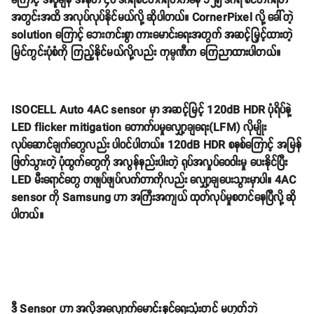
ကြောင့် အပူချိန် အနုတ် ၄၀ ဒီဂရီစင်တီဂရိတ်ကနေ ၁၂၅ ဒီဂရီ စင်တီဂရိတ်
အတွင်းအထိ အလုပ်လုပ်နိုင်မယ်လို့ ဆိုပါတယ်။ CornerPixel လို့ ခေါ်တဲ့
solution ကြောင့် ဘေးကင်းစွာ ကားမောင်းရေးအတွက် အဆင့်မြှင့်ထားတဲ့
မြင်ကွင်းပုံစံကို ကြည့်နိုင်မယ်လို့လည်း ကုမ္ပဏီက ကြေညာထားပါတယ်။
ISOCELL Auto 4AC sensor မှာ အဆင့်မြင့် 120dB HDR ပုံရိပ်နဲ့
LED flicker mitigation တောက်ပမှုလျှော့ချရေး(LFM) လိုမျိုး
လုပ်ဆောင်ချက်တွေလည်း ပါဝင်ပါတယ်။ 120dB HDR စနစ်ကြောင့် အမြန်
ဖြတ်သွားတဲ့ ပုံထွက်တွေကို အလွန်နည်းပါးတဲ့ ရုပ်အလှုပ်ဝေဝါးမှု ပေးနိုင်ပြီး
LED မီးရောင်တွေ တဖျပ်ဖျပ်လက်တာကိုလည်း လျှော့ချပေးသွားမှာပါ။ 4AC
sensor ကို Samsung ဟာ အကြီးအကျယ် ထုတ်လုပ်မှုစတင်နေပြီလို့ ဆို
ပါတယ်။
ဒီ Sensor ဟာ အလိုအလျောက်မောင်းနှင်ရေးသုံးတင် မဟုတ်ဘဲ